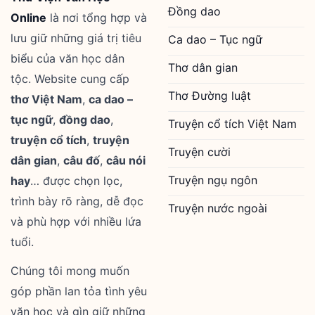
Đồng dao
Online
là nơi tổng hợp và
lưu giữ những giá trị tiêu
Ca dao – Tục ngữ
biểu của văn học dân
Thơ dân gian
tộc. Website cung cấp
Thơ Đường luật
thơ Việt Nam
,
ca dao –
tục ngữ
,
đồng dao
,
Truyện cổ tích Việt Nam
truyện cổ tích
,
truyện
Truyện cười
dân gian
,
câu đố
,
câu nói
Truyện ngụ ngôn
hay
… được chọn lọc,
trình bày rõ ràng, dễ đọc
Truyện nước ngoài
và phù hợp với nhiều lứa
tuổi.
Chúng tôi mong muốn
góp phần lan tỏa tình yêu
văn học và gìn giữ những