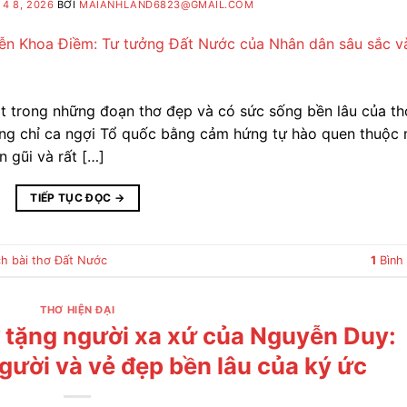
4 8, 2026
BỞI
MAIANHLAND6823@GMAIL.COM
 trong những đoạn thơ đẹp và có sức sống bền lâu của th
ông chỉ ca ngợi Tổ quốc bằng cảm hứng tự hào quen thuộc
 gũi và rất […]
TIẾP TỤC ĐỌC
→
ch bài thơ Đất Nước
1
Bình 
THƠ HIỆN ĐẠI
ơ tặng người xa xứ của Nguyễn Duy:
gười và vẻ đẹp bền lâu của ký ức