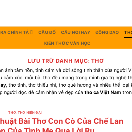
TRA CHÍNH TẢ
CÂU ĐỐ
CÂU NÓI HAY
ĐỒNG DAO
TH
KIẾN THỨC VĂN HỌC
LƯU TRỮ DANH MỤC:
THƠ
n ánh tâm hồn, tình cảm và đời sống tinh thần của người Vi
u cảm xúc, mỗi bài thơ đều mang trong mình giá trị nghệ th
hay
, thơ tình, thơ thiếu nhi, thơ quê hương và nhiều thể loạ
iúp người đọc dễ cảm nhận vẻ đẹp của
thơ ca Việt Nam
tron
THƠ
,
THƠ HIỆN ĐẠI
huật Bài Thơ Con Cò Của Chế Lan
ẹp Của Tình Mẹ Qua Lời Ru