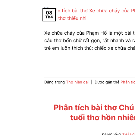
08
Th4
Xe chữa cháy của Phạm Hổ là một bài th
câu thơ bốn chữ rất gọn, rất nhanh và r
trẻ em luôn thích thú: chiếc xe chữa ch
Đăng trong
Thơ hiện đại
|
Được gắn thẻ
Phân tí
Phân tích bài thơ Ch
tuổi thơ hồn nhiê
ĐĂNG VÀO
THÁNG 