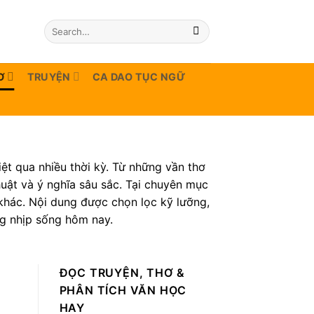
Ơ
TRUYỆN
CA DAO TỤC NGỮ
ệt qua nhiều thời kỳ. Từ những vần thơ
uật và ý nghĩa sâu sắc. Tại chuyên mục
i khác. Nội dung được chọn lọc kỹ lưỡng,
g nhịp sống hôm nay.
ĐỌC TRUYỆN, THƠ &
PHÂN TÍCH VĂN HỌC
HAY