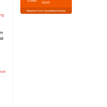
chiều
Weather from OpenWeatherMap
ẩm
dễ
luận