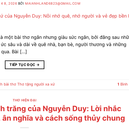
4 8, 2026
BỞI
MAIANHLAND6823@GMAIL.COM
à một bài thơ ngắn nhưng giàu sức ngân, bởi đằng sau nh
 ức sâu và dài về quê nhà, bạn bè, người thương và những
 qua. Bài […]
TIẾP TỤC ĐỌC
→
ch bài thơ Thơ tặng người xa xứ
1
Bình 
THƠ HIỆN ĐẠI
nh trăng của Nguyễn Duy: Lời nhắc
, ân nghĩa và cách sống thủy chung