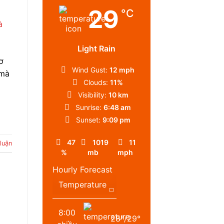
29
°C
Light Rain
ơ
Wind Gust:
12 mph
 mà
Clouds:
11%
Visibility:
10 km
Sunrise:
6:48 am
Sunset:
9:09 pm
47
1019
11
luận
%
mb
mph
Hourly Forecast
8:00
28
°
/
29
°