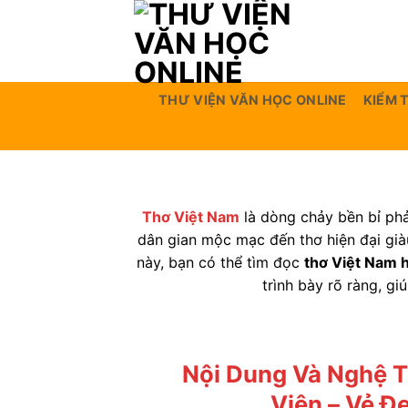
Bỏ
qua
nội
dung
THƯ VIỆN VĂN HỌC ONLINE
KIỂM 
Thơ Việt Nam
là dòng chảy bền bỉ phả
dân gian mộc mạc đến thơ hiện đại già
này, bạn có thể tìm đọc
thơ Việt Nam 
trình bày rõ ràng, g
Nội Dung Và Nghệ T
Viên – Vẻ Đ