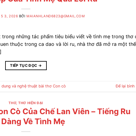
5 3, 2026
BỞI
MAIANHLAND6823@GMAIL.COM
 trong những tác phẩm tiêu biểu viết về tình mẹ trong thơ 
quen thuộc trong ca dao và lời ru, nhà thơ đã mở ra một thế
]
TIẾP TỤC ĐỌC
→
i dung và nghệ thuật bài thơ Con cò
Để lại bình
THƠ
,
THƠ HIỆN ĐẠI
n Cò Của Chế Lan Viên – Tiếng Ru
 Dàng Về Tình Mẹ