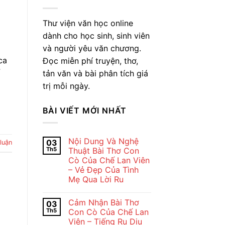
Thư viện văn học online
dành cho học sinh, sinh viên
và người yêu văn chương.
ca
Đọc miễn phí truyện, thơ,
tản văn và bài phân tích giá
trị mỗi ngày.
BÀI VIẾT MỚI NHẤT
Nội Dung Và Nghệ
03
 luận
Th5
Thuật Bài Thơ Con
Cò Của Chế Lan Viên
– Vẻ Đẹp Của Tình
Mẹ Qua Lời Ru
Không
có
Cảm Nhận Bài Thơ
03
bình
luận
Th5
Con Cò Của Chế Lan
ở
Viên – Tiếng Ru Dịu
Nội