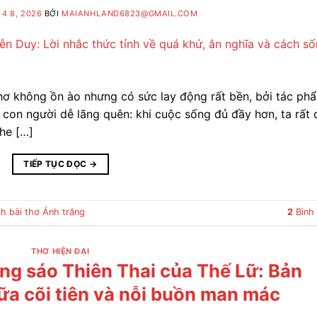
4 8, 2026
BỞI
MAIANHLAND6823@GMAIL.COM
hơ không ồn ào nhưng có sức lay động rất bền, bởi tác ph
 con người dễ lãng quên: khi cuộc sống đủ đầy hơn, ta rất 
che […]
TIẾP TỤC ĐỌC
→
ch bài thơ Ánh trăng
2
Bình 
THƠ HIỆN ĐẠI
ếng sáo Thiên Thai của Thế Lữ: Bản
a cõi tiên và nỗi buồn man mác