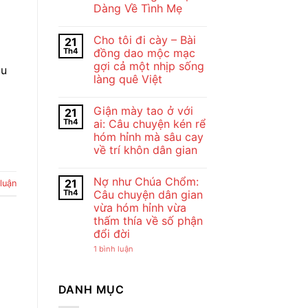
Dung
Dàng Về Tình Mẹ
Và
Nghệ
Không
Thuật
có
Cho tôi đi cày – Bài
21
Bài
bình
Thơ
luận
Th4
đồng dao mộc mạc
ở
Con
gợi cả một nhịp sống
Cảm
Cò
àu
Nhận
Của
làng quê Việt
Bài
Chế
Thơ
Không
Lan
Con
có
Viên
Giận mày tao ở với
21
Cò
bình
–
Của
luận
Vẻ
Th4
ai: Câu chuyện kén rể
ở
Chế
Đẹp
hóm hỉnh mà sâu cay
Cho
Lan
Của
tôi
Viên
Tình
về trí khôn dân gian
đi
–
Mẹ
cày
Không
Tiếng
Qua
–
có
Ru
Lời
Nợ như Chúa Chổm:
21
Bài
bình
 luận
Dịu
Ru
đồng
luận
Dàng
Th4
Câu chuyện dân gian
ở
dao
Về
vừa hóm hỉnh vừa
Giận
mộc
Tình
mày
mạc
Mẹ
thấm thía về số phận
tao
gợi
đổi đời
ở
cả
với
một
ở
1 bình luận
ai:
nhịp
Nợ
Câu
sống
như
chuyện
làng
Chúa
kén
quê
Chổm:
DANH MỤC
rể
Việt
Câu
hóm
chuyện
hỉnh