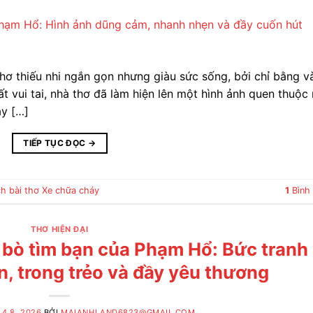
ơ thiếu nhi ngắn gọn nhưng giàu sức sống, bởi chỉ bằng v
ất vui tai, nhà thơ đã làm hiện lên một hình ảnh quen thuộc
áy […]
TIẾP TỤC ĐỌC
→
ch bài thơ Xe chữa cháy
1
Bình 
THƠ HIỆN ĐẠI
ú bò tìm bạn của Phạm Hổ: Bức tranh
n, trong trẻo và đầy yêu thương
4 8, 2026
BỞI
MAIANHLAND6823@GMAIL.COM