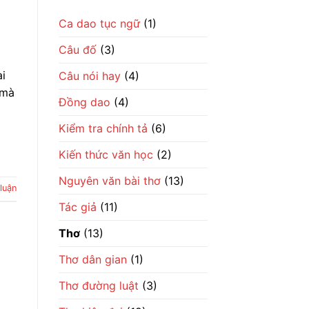
dân
mà
gian
sâu
vừa
Ca dao tục ngữ
(1)
cay
hóm
về
hỉnh
trí
Câu đố
(3)
vừa
khôn
thấm
dân
thía
gian
ài
Câu nói hay
(4)
về
số
 mà
phận
Đồng dao
(4)
đổi
đời
Kiểm tra chính tả
(6)
Kiến thức văn học
(2)
Nguyên văn bài thơ
(13)
luận
Tác giả
(11)
Thơ
(13)
Thơ dân gian
(1)
Thơ đường luật
(3)