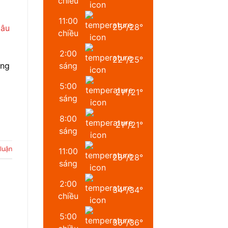
chiều
11:00
25
°
/
28
°
chiều
2:00
22
°
/
25
°
ững
sáng
5:00
21
°
/
21
°
sáng
8:00
21
°
/
21
°
sáng
luận
11:00
28
°
/
28
°
sáng
2:00
34
°
/
34
°
chiều
5:00
36
°
/
36
°