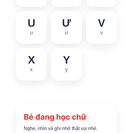
U
Ư
V
u
ư
v
X
Y
x
y
Bé đang học chữ
Nghe, nhìn và ghi nhớ thật vui nhé.