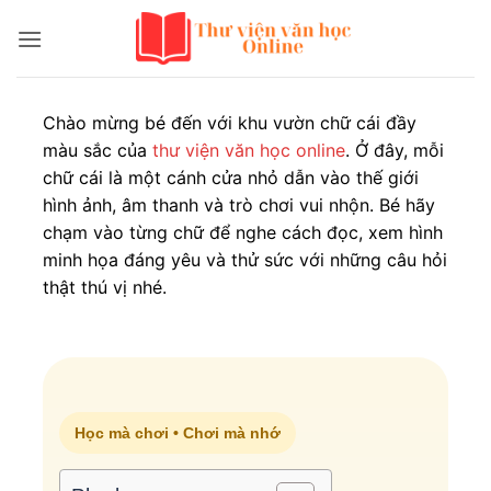
Bỏ
qua
nội
dung
Chào mừng bé đến với khu vườn chữ cái đầy
màu sắc của
thư viện văn học online
. Ở đây, mỗi
chữ cái là một cánh cửa nhỏ dẫn vào thế giới
hình ảnh, âm thanh và trò chơi vui nhộn. Bé hãy
chạm vào từng chữ để nghe cách đọc, xem hình
minh họa đáng yêu và thử sức với những câu hỏi
thật thú vị nhé.
Học mà chơi • Chơi mà nhớ