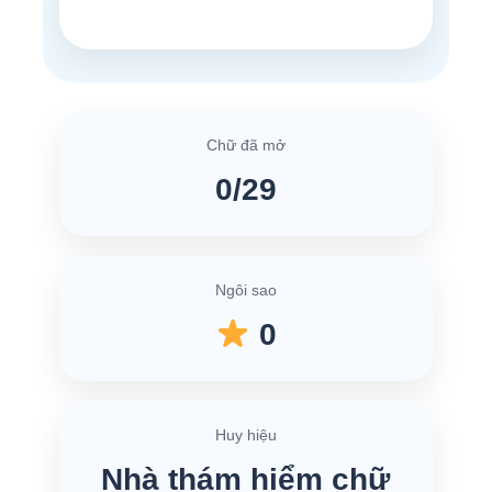
Chữ đã mở
0
/29
Ngôi sao
0
Huy hiệu
Nhà thám hiểm chữ