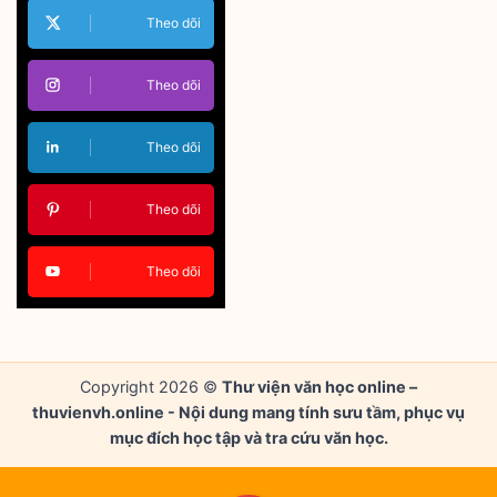
Theo dõi
Theo dõi
Theo dõi
Theo dõi
Theo dõi
Copyright 2026 ©
Thư viện văn học online –
thuvienvh.online - Nội dung mang tính sưu tầm, phục vụ
mục đích học tập và tra cứu văn học.