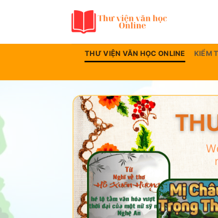
Bỏ
qua
nội
dung
THƯ VIỆN VĂN HỌC ONLINE
KIỂM 