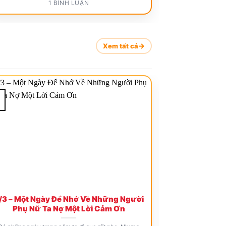
1 BÌNH LUẬN
Xem tất cả
12
Th2
/3 – Một Ngày Để Nhớ Về Những Người
Những Câu Nó
Phụ Nữ Ta Nợ Một Lời Cảm Ơn
Gửi