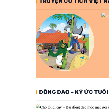
TRUYỆN CỔ TÍCH VIỆT N
ĐỒNG DAO – KÝ ỨC TUỔI