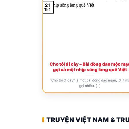
21
Th4
Cho tôi đi cày – Bài đồng dao mộc mạ
gợi cả một nhịp sống làng quê Việt
“Cho tôi đi cày” là một bài đồng dao ngắn, lời ít m
gợi nhiều. [...]
TRUYỆN VIỆT NAM & TR