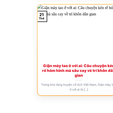
21
Th4
Giận mày tao ở với ai: Câu chuyện ké
rể hóm hỉnh mà sâu cay về trí khôn d
gian
Trong kho tàng truyện cổ tích Việt Nam, Giận mày 
ở với ai là [...]