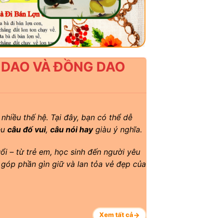
A DAO VÀ ĐỒNG DAO
 nhiều thế hệ. Tại đây, bạn có thể dễ
ều
câu đố vui
,
câu nói hay
giàu ý nghĩa.
ổi – từ trẻ em, học sinh đến người yêu
góp phần gìn giữ và lan tỏa vẻ đẹp của
Xem tất cả