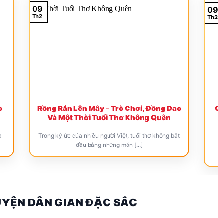
09
09
Th2
Th2
c
Rồng Rắn Lên Mây – Trò Chơi, Đồng Dao
Và Một Thời Tuổi Thơ Không Quên
à
Trong ký ức của nhiều người Việt, tuổi thơ không bắt
đầu bằng những món [...]
UYỆN DÂN GIAN ĐẶC SẮC