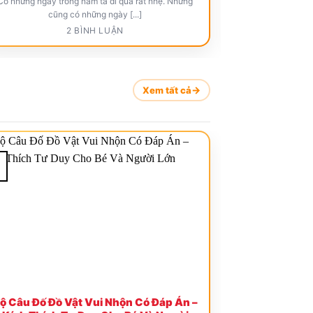
Có những ngày trong năm ta đi qua rất nhẹ. Nhưng
Valentine’s Day,
cũng có những ngày [...]
dị
2 BÌNH LUẬN
Xem tất cả
ộ Câu Đố Đồ Vật Vui Nhộn Có Đáp Án –