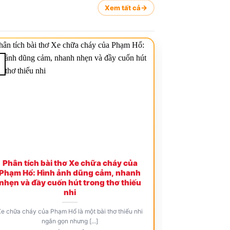
Xem tất cả
08
Th4
Phân tích bài thơ Xe chữa cháy của
Phân tích b
Phạm Hổ: Hình ảnh dũng cảm, nhanh
Phạm Hổ: Bức
nhẹn và đầy cuốn hút trong thơ thiếu
trong t
nhi
Chú bò tìm bạn 
e chữa cháy của Phạm Hổ là một bài thơ thiếu nhi
ngắn gọn nhưng [...]