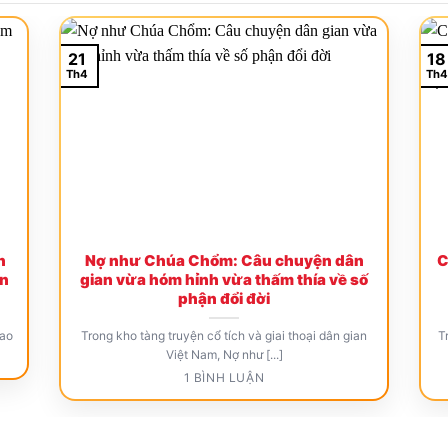
21
18
Th4
Th4
n
Nợ như Chúa Chổm: Câu chuyện dân
C
ân
gian vừa hóm hỉnh vừa thấm thía về số
phận đổi đời
tao
Trong kho tàng truyện cổ tích và giai thoại dân gian
T
Việt Nam, Nợ như [...]
1 BÌNH LUẬN