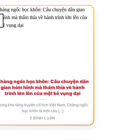
18
Th4
hàng ngốc học khôn: Câu chuyện dân
Sự tích sôn
gian hóm hỉnh mà thấm thía về hành
buồn đẹp về
trình lớn lên của một kẻ vụng dại
ký
rong kho tàng truyện cổ tích Việt Nam, Chàng ngốc
Trong ký ức của n
học khôn là một câu [...]
2 BÌNH LUẬN