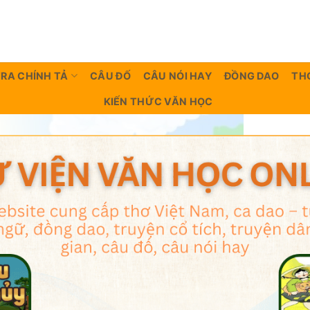
TRA CHÍNH TẢ
CÂU ĐỐ
CÂU NÓI HAY
ĐỒNG DAO
TH
KIẾN THỨC VĂN HỌC