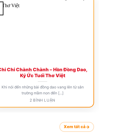
09
Th2
Chi Chi Chành Chành – Hồn Đồng Dao,
Bài đồng dao
Ký Ức Tuổi Thơ Việt
y
Khi nói đến những bài đồng dao vang lên từ sân
Tuổi thơ của mỗi
trường mầm non đến [...]
bằng 
2 BÌNH LUẬN
Xem tất cả