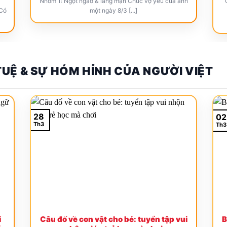
Nhóm 1: Ngọt ngào & lãng mạn Chúc vợ yêu của anh
 Có
một ngày 8/3 [...]
 TUỆ & SỰ HÓM HỈNH CỦA NGƯỜI VIỆT
28
02
Th3
Th3
i
Câu đố về con vật cho bé: tuyển tập vui
B