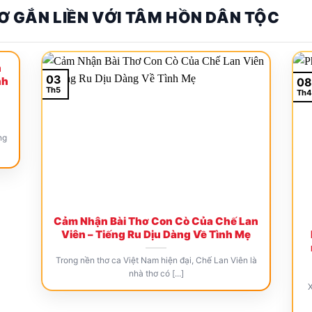
Ơ GẮN LIỀN VỚI TÂM HỒN DÂN TỘC
n
03
nh
08
Th5
Th4
ng
Cảm Nhận Bài Thơ Con Cò Của Chế Lan
Viên – Tiếng Ru Dịu Dàng Về Tình Mẹ
Trong nền thơ ca Việt Nam hiện đại, Chế Lan Viên là
nhà thơ có [...]
X