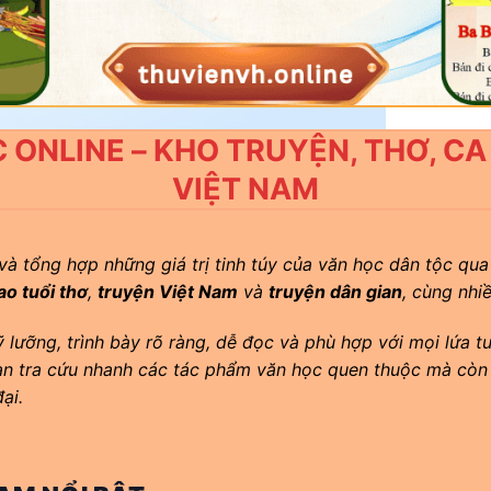
 ONLINE – KHO TRUYỆN, THƠ, C
VIỆT NAM
 và tổng hợp những giá trị tinh túy của văn học dân tộc qua
ao tuổi thơ
,
truyện Việt Nam
và
truyện dân gian
, cùng nhi
lưỡng, trình bày rõ ràng, dễ đọc và phù hợp với mọi lứa tu
ạn tra cứu nhanh các tác phẩm văn học quen thuộc mà còn 
ại.