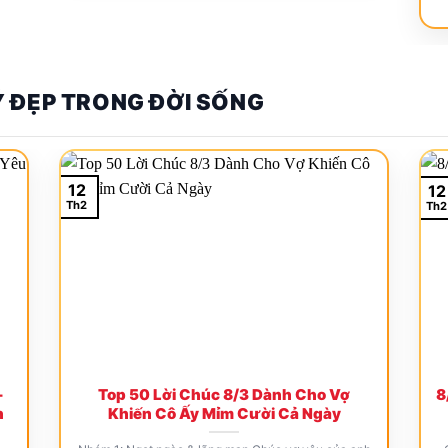
 Ý ĐẸP TRONG ĐỜI SỐNG
12
12
Th2
Th2
–
Top 50 Lời Chúc 8/3 Dành Cho Vợ
8
h
Khiến Cô Ấy Mỉm Cười Cả Ngày