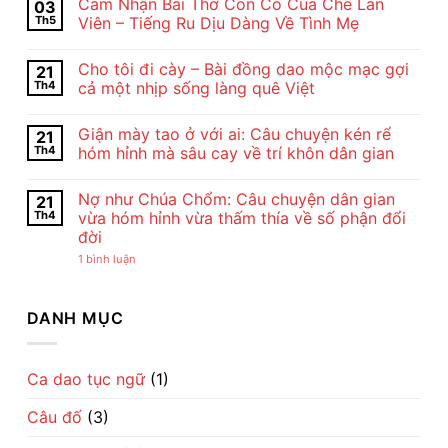
Cảm Nhận Bài Thơ Con Cò Của Chế Lan
03
bình
luận
Th5
Viên – Tiếng Ru Dịu Dàng Về Tình Mẹ
ở
Nội
Không
Dung
có
Cho tôi đi cày – Bài đồng dao mộc mạc gợi
21
Và
bình
Nghệ
luận
Th4
cả một nhịp sống làng quê Việt
Thuật
ở
Bài
Cảm
Không
Thơ
Nhận
có
Giận mày tao ở với ai: Câu chuyện kén rể
21
Con
Bài
bình
Cò
Thơ
luận
Th4
hóm hỉnh mà sâu cay về trí khôn dân gian
Của
Con
ở
Chế
Cò
Cho
Không
Lan
Của
tôi
có
Nợ như Chúa Chổm: Câu chuyện dân gian
21
Viên
Chế
đi
bình
–
Lan
cày
luận
Th4
vừa hóm hỉnh vừa thấm thía về số phận đổi
Vẻ
Viên
–
ở
đời
Đẹp
–
Bài
Giận
Của
Tiếng
đồng
mày
ở
1 bình luận
Tình
Ru
dao
tao
Nợ
Mẹ
Dịu
mộc
ở
như
Qua
Dàng
mạc
với
Chúa
Lời
Về
gợi
ai:
Chổm:
DANH MỤC
Ru
Tình
cả
Câu
Câu
Mẹ
một
chuyện
chuyện
nhịp
kén
dân
sống
rể
gian
làng
hóm
vừa
Ca dao tục ngữ
(1)
quê
hỉnh
hóm
Việt
mà
hỉnh
sâu
Câu đố
(3)
vừa
cay
thấm
về
thía
trí