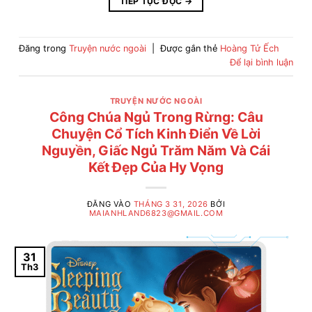
TIẾP TỤC ĐỌC
→
Đăng trong
Truyện nước ngoài
|
Được gắn thẻ
Hoàng Tử Ếch
Để lại bình luận
TRUYỆN NƯỚC NGOÀI
Công Chúa Ngủ Trong Rừng: Câu
Chuyện Cổ Tích Kinh Điển Về Lời
Nguyền, Giấc Ngủ Trăm Năm Và Cái
Kết Đẹp Của Hy Vọng
ĐĂNG VÀO
THÁNG 3 31, 2026
BỞI
MAIANHLAND6823@GMAIL.COM
31
Th3