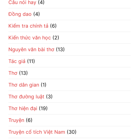
Câu nói hay
(4)
về
khôn
số
dân
phận
gian
Đồng dao
(4)
đổi
đời
Kiểm tra chính tả
(6)
Kiến thức văn học
(2)
Nguyên văn bài thơ
(13)
Tác giả
(11)
Thơ
(13)
Thơ dân gian
(1)
Thơ đường luật
(3)
Thơ hiện đại
(19)
Truyện
(6)
Truyện cổ tích Việt Nam
(30)