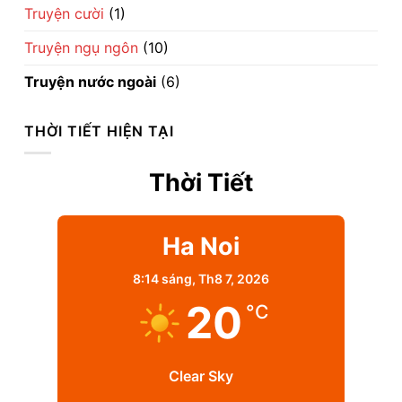
Truyện cười
(1)
Truyện ngụ ngôn
(10)
Truyện nước ngoài
(6)
THỜI TIẾT HIỆN TẠI
Thời Tiết
Ha Noi
8:14 sáng,
Th8 7, 2026
20
°C
Clear Sky