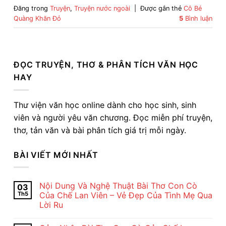
Đăng trong
Truyện
,
Truyện nước ngoài
|
Được gắn thẻ
Cô Bé
Quàng Khăn Đỏ
5
Bình luận
ĐỌC TRUYỆN, THƠ & PHÂN TÍCH VĂN HỌC
HAY
Thư viện văn học online dành cho học sinh, sinh
viên và người yêu văn chương. Đọc miễn phí truyện,
thơ, tản văn và bài phân tích giá trị mỗi ngày.
BÀI VIẾT MỚI NHẤT
Nội Dung Và Nghệ Thuật Bài Thơ Con Cò
03
Th5
Của Chế Lan Viên – Vẻ Đẹp Của Tình Mẹ Qua
Lời Ru
Không
có