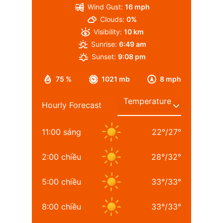
Wind Gust:
16 mph
Clouds:
0%
Visibility:
10 km
Sunrise:
6:49 am
Sunset:
9:08 pm
75 %
1021 mb
8 mph
Hourly Forecast
11:00 sáng
22
°
/
27
°
2:00 chiều
28
°
/
32
°
5:00 chiều
33
°
/
33
°
8:00 chiều
33
°
/
33
°