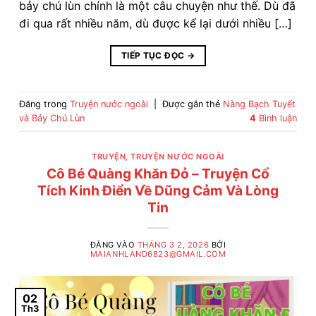
bảy chú lùn chính là một câu chuyện như thế. Dù đã
đi qua rất nhiều năm, dù được kể lại dưới nhiều […]
TIẾP TỤC ĐỌC
→
Đăng trong
Truyện nước ngoài
|
Được gắn thẻ
Nàng Bạch Tuyết
và Bảy Chú Lùn
4
Bình luận
TRUYỆN
,
TRUYỆN NƯỚC NGOÀI
Cô Bé Quàng Khăn Đỏ – Truyện Cổ
Tích Kinh Điển Về Dũng Cảm Và Lòng
Tin
ĐĂNG VÀO
THÁNG 3 2, 2026
BỞI
MAIANHLAND6823@GMAIL.COM
02
Th3