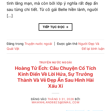
tình lãng mạn, mà còn bởi lớp ý nghĩa rất đẹp ẩn
sau từng chi tiết. Từ cô gái Belle hiền lành, người
[…]
TIẾP TỤC ĐỌC
→
Đăng trong
Truyện nước ngoài
|
Được gắn thẻ
Người Đẹp Và
Quái Vật
Để lại bình luận
TRUYỆN NƯỚC NGOÀI
Hoàng Tử Ếch: Câu Chuyện Cổ Tích
Kinh Điển Về Lời Hứa, Sự Trưởng
Thành Và Vẻ Đẹp Ẩn Sau Hình Hài
Xấu Xí
ĐĂNG VÀO
THÁNG 3 31, 2026
BỞI
MAIANHLAND6823@GMAIL.COM