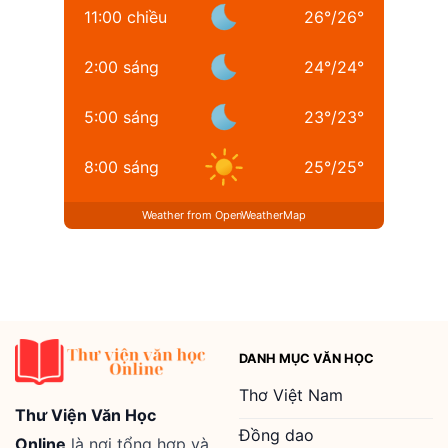
11:00 chiều
26
°
/
26
°
2:00 sáng
24
°
/
24
°
5:00 sáng
23
°
/
23
°
8:00 sáng
25
°
/
25
°
Weather from OpenWeatherMap
DANH MỤC VĂN HỌC
Thơ Việt Nam
Thư Viện Văn Học
Đồng dao
Online
là nơi tổng hợp và