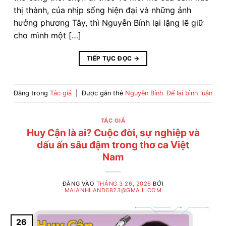
thị thành, của nhịp sống hiện đại và những ảnh
hưởng phương Tây, thì Nguyễn Bính lại lặng lẽ giữ
cho mình một […]
TIẾP TỤC ĐỌC
→
Đăng trong
Tác giả
|
Được gắn thẻ
Nguyễn Bính
Để lại bình luận
TÁC GIẢ
Huy Cận là ai? Cuộc đời, sự nghiệp và
dấu ấn sâu đậm trong thơ ca Việt
Nam
ĐĂNG VÀO
THÁNG 3 26, 2026
BỞI
MAIANHLAND6823@GMAIL.COM
26