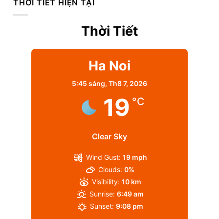
THỜI TIẾT HIỆN TẠI
Thời Tiết
Ha Noi
5:45 sáng,
Th8 7, 2026
19
°C
Clear Sky
Wind Gust:
19 mph
Clouds:
0%
Visibility:
10 km
Sunrise:
6:49 am
Sunset:
9:08 pm