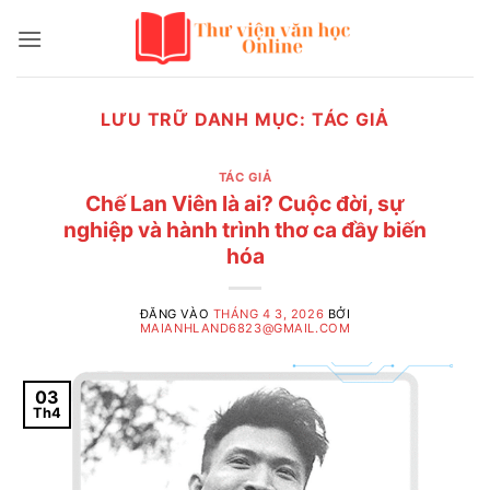
Bỏ
qua
nội
dung
LƯU TRỮ DANH MỤC:
TÁC GIẢ
TÁC GIẢ
Chế Lan Viên là ai? Cuộc đời, sự
nghiệp và hành trình thơ ca đầy biến
hóa
ĐĂNG VÀO
THÁNG 4 3, 2026
BỞI
MAIANHLAND6823@GMAIL.COM
03
Th4