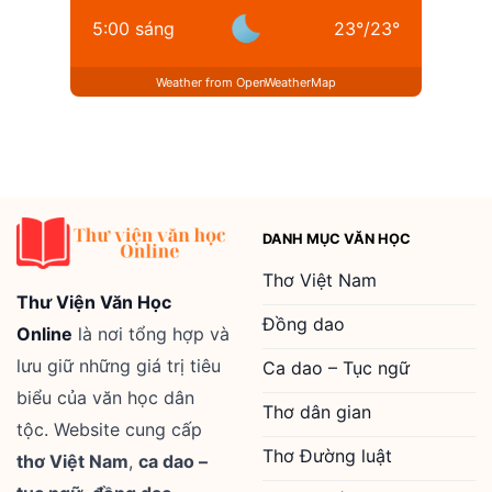
5:00 sáng
23
°
/
23
°
Weather from OpenWeatherMap
DANH MỤC VĂN HỌC
Thơ Việt Nam
Thư Viện Văn Học
Đồng dao
Online
là nơi tổng hợp và
lưu giữ những giá trị tiêu
Ca dao – Tục ngữ
biểu của văn học dân
Thơ dân gian
tộc. Website cung cấp
Thơ Đường luật
thơ Việt Nam
,
ca dao –