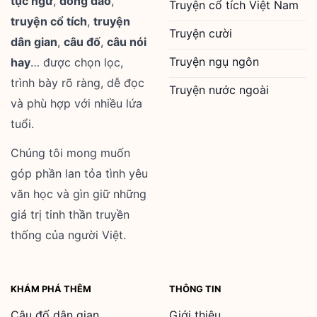
tục ngữ
,
đồng dao
,
Truyện cổ tích Việt Nam
truyện cổ tích
,
truyện
Truyện cười
dân gian
,
câu đố
,
câu nói
Truyện ngụ ngôn
hay
… được chọn lọc,
trình bày rõ ràng, dễ đọc
Truyện nước ngoài
và phù hợp với nhiều lứa
tuổi.
Chúng tôi mong muốn
góp phần lan tỏa tình yêu
văn học và gìn giữ những
giá trị tinh thần truyền
thống của người Việt.
KHÁM PHÁ THÊM
THÔNG TIN
Câu đố dân gian
Giới thiệu