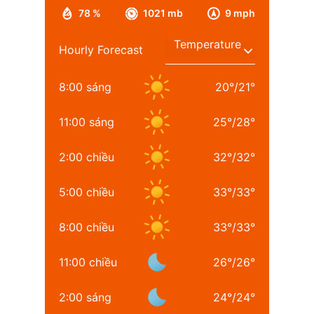
78 %
1021 mb
9 mph
Hourly Forecast
8:00 sáng
20
°
/
21
°
11:00 sáng
25
°
/
28
°
2:00 chiều
32
°
/
32
°
5:00 chiều
33
°
/
33
°
8:00 chiều
33
°
/
33
°
11:00 chiều
26
°
/
26
°
2:00 sáng
24
°
/
24
°