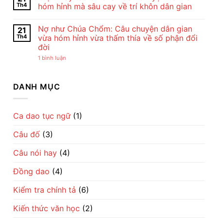
Cò
Thơ
luận
Th4
hóm hỉnh mà sâu cay về trí khôn dân gian
Của
Con
ở
Chế
Cò
Cho
Không
Lan
Của
tôi
có
Nợ như Chúa Chổm: Câu chuyện dân gian
21
Viên
Chế
đi
bình
–
Lan
cày
luận
Th4
vừa hóm hỉnh vừa thấm thía về số phận đổi
Vẻ
Viên
–
ở
đời
Đẹp
–
Bài
Giận
Của
Tiếng
đồng
mày
ở
1 bình luận
Tình
Ru
dao
tao
Nợ
Mẹ
Dịu
mộc
ở
như
Qua
Dàng
mạc
với
Chúa
Lời
Về
gợi
ai:
Chổm:
DANH MỤC
Ru
Tình
cả
Câu
Câu
Mẹ
một
chuyện
chuyện
nhịp
kén
dân
sống
rể
gian
làng
hóm
vừa
Ca dao tục ngữ
(1)
quê
hỉnh
hóm
Việt
mà
hỉnh
sâu
Câu đố
(3)
vừa
cay
thấm
về
thía
trí
Câu nói hay
(4)
về
khôn
số
dân
phận
gian
Đồng dao
(4)
đổi
đời
Kiểm tra chính tả
(6)
Kiến thức văn học
(2)