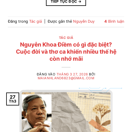
TIẾP TỤC ĐỌC
→
Đăng trong
Tác giả
|
Được gắn thẻ
Nguyễn Duy
4
Bình luận
TÁC GIẢ
Nguyễn Khoa Điềm có gì đặc biệt?
Cuộc đời và thơ ca khiến nhiều thế hệ
còn nhớ mãi
ĐĂNG VÀO
THÁNG 3 27, 2026
BỞI
MAIANHLAND6823@GMAIL.COM
27
Th3