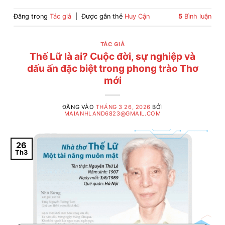
Đăng trong
Tác giả
|
Được gắn thẻ
Huy Cận
5
Bình luận
TÁC GIẢ
Thế Lữ là ai? Cuộc đời, sự nghiệp và
dấu ấn đặc biệt trong phong trào Thơ
mới
ĐĂNG VÀO
THÁNG 3 26, 2026
BỞI
MAIANHLAND6823@GMAIL.COM
26
Th3