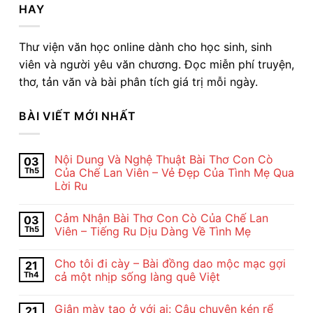
HAY
Thư viện văn học online dành cho học sinh, sinh
viên và người yêu văn chương. Đọc miễn phí truyện,
thơ, tản văn và bài phân tích giá trị mỗi ngày.
BÀI VIẾT MỚI NHẤT
Nội Dung Và Nghệ Thuật Bài Thơ Con Cò
03
Th5
Của Chế Lan Viên – Vẻ Đẹp Của Tình Mẹ Qua
Lời Ru
Không
có
Cảm Nhận Bài Thơ Con Cò Của Chế Lan
03
bình
luận
Th5
Viên – Tiếng Ru Dịu Dàng Về Tình Mẹ
ở
Nội
Không
Dung
có
Cho tôi đi cày – Bài đồng dao mộc mạc gợi
21
Và
bình
Nghệ
luận
Th4
cả một nhịp sống làng quê Việt
Thuật
ở
Bài
Cảm
Không
Thơ
Nhận
có
Giận mày tao ở với ai: Câu chuyện kén rể
21
Con
Bài
bình