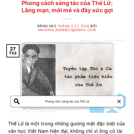
Phong cách sáng tác của Thế Lữ:
Lãng mạn, mới mẻ và đầy sức gợi
ĐĂNG VÀO
THÁNG 3 27, 2026
BỞI
MAIANHLAND6823@GMAIL.COM
27
Th3
Thế Lữ là một trong những gương mặt đặc biệt của
văn học Việt Nam hiện đại, không chỉ vì ông có tài