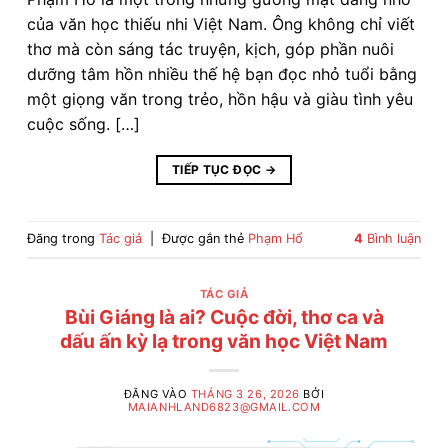
của văn học thiếu nhi Việt Nam. Ông không chỉ viết
thơ mà còn sáng tác truyện, kịch, góp phần nuôi
dưỡng tâm hồn nhiều thế hệ bạn đọc nhỏ tuổi bằng
một giọng văn trong trẻo, hồn hậu và giàu tình yêu
cuộc sống. […]
TIẾP TỤC ĐỌC
→
Đăng trong
Tác giả
|
Được gắn thẻ
Phạm Hổ
4
Bình luận
TÁC GIẢ
Bùi Giáng là ai? Cuộc đời, thơ ca và
dấu ấn kỳ lạ trong văn học Việt Nam
ĐĂNG VÀO
THÁNG 3 26, 2026
BỞI
MAIANHLAND6823@GMAIL.COM