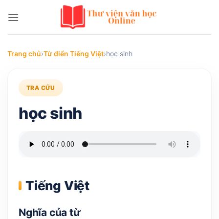
Bỏ
qua
nội
dung
Trang chủ
›
Từ điển Tiếng Việt
›
học sinh
TRA CỨU
học sinh
Tiếng Việt
Nghĩa của từ