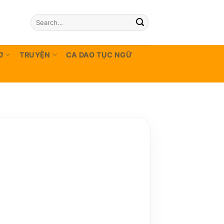
Ơ
TRUYỆN
CA DAO TỤC NGỮ