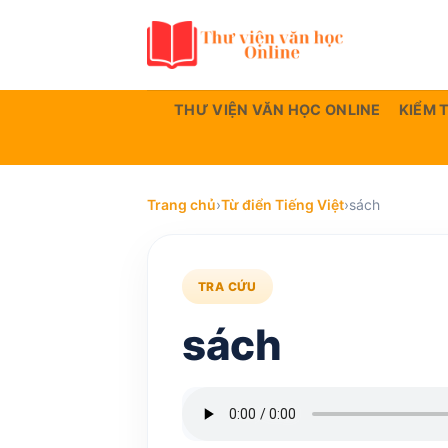
Bỏ
qua
nội
dung
THƯ VIỆN VĂN HỌC ONLINE
KIỂM 
Trang chủ
›
Từ điển Tiếng Việt
›
sách
TRA CỨU
sách