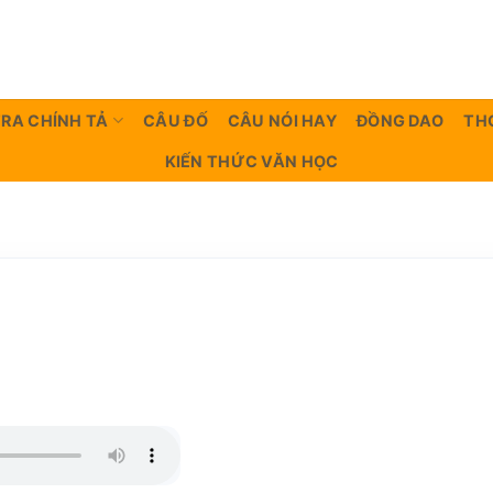
TRA CHÍNH TẢ
CÂU ĐỐ
CÂU NÓI HAY
ĐỒNG DAO
TH
KIẾN THỨC VĂN HỌC