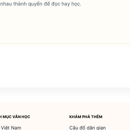
ới nhau thành quyển để đọc hay học.
H MỤC VĂN HỌC
KHÁM PHÁ THÊM
 Việt Nam
Câu đố dân gian