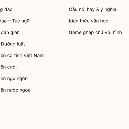
g dao
Câu nói hay & ý nghĩa
dao – Tục ngữ
Kiến thức văn học
 dân gian
Game ghép chữ với hình
 Đường luật
yện cổ tích Việt Nam
yện cười
yện ngụ ngôn
yện nước ngoài