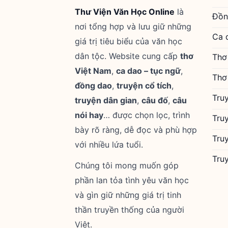
Thư Viện Văn Học Online
là
Đồn
nơi tổng hợp và lưu giữ những
Ca 
giá trị tiêu biểu của văn học
dân tộc. Website cung cấp
thơ
Thơ
Việt Nam
,
ca dao – tục ngữ
,
Thơ
đồng dao
,
truyện cổ tích
,
Tru
truyện dân gian
,
câu đố
,
câu
nói hay
… được chọn lọc, trình
Tru
bày rõ ràng, dễ đọc và phù hợp
Tru
với nhiều lứa tuổi.
Tru
Chúng tôi mong muốn góp
phần lan tỏa tình yêu văn học
và gìn giữ những giá trị tinh
thần truyền thống của người
Việt.