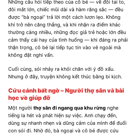
Những câu hỏi tiếp theo của cô bé — về đôi tai to,
đôi mắt lớn, chiếc mũi dài và hàm răng sắc — đều
được “bà ngoại” trả lời một cách lươn lẹo. Không
khí trở nên căng thẳng, và khi nhận ra điểm khác
thường càng nhiều, những đọc giả trẻ hoặc lớn đều
cảm thấy cái hay của tình huống — khi đáng ra phải
thận trọng, cô bé lại tiếp tục tin vào vẻ ngoài mà
không đặt nghi vấn.
Cuối cùng, sói nhảy ra khỏi chăn với ý đồ xấu.
Nhưng ở đây, truyện không kết thúc bằng bi kịch.
Cứu cánh bất ngờ – Người thợ săn và bài
học về giúp đỡ
Một người
thợ săn đi ngang qua khu rừng
nghe
tiếng la hét và phát hiện sự việc. Anh chạy đến,
dùng sự nhanh nhẹn và dũng cảm của mình để đuổi
con sói đi. Nhờ đó, bà ngoại và cô bé được cứu