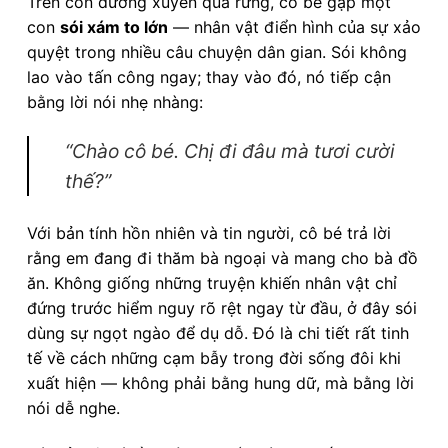
Trên con đường xuyên qua rừng, cô bé gặp một
con
sói xám to lớn
— nhân vật điển hình của sự xảo
quyệt trong nhiều câu chuyện dân gian. Sói không
lao vào tấn công ngay; thay vào đó, nó tiếp cận
bằng lời nói nhẹ nhàng:
“Chào cô bé. Chị đi đâu mà tươi cười
thế?”
Với bản tính hồn nhiên và tin người, cô bé trả lời
rằng em đang đi thăm bà ngoại và mang cho bà đồ
ăn. Không giống những truyện khiến nhân vật chỉ
đứng trước hiểm nguy rõ rệt ngay từ đầu, ở đây sói
dùng sự ngọt ngào để dụ dỗ. Đó là chi tiết rất tinh
tế về cách những cạm bẫy trong đời sống đôi khi
xuất hiện — không phải bằng hung dữ, mà bằng lời
nói dễ nghe.