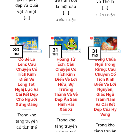
tre trăm đốt
và Thỏ là
đẹp và Quái
là một câu
[...]
vật là một
[...]
5 BÌNH LUẬN
[...]
4 BÌNH LUẬN
30
31
31
Th3
Th3
Th3
Cô Bé Lọ
Hoàng Tử
Công Chúa
Lem: Câu
Ếch: Câu
Ngủ Trong
Chuyện Cổ
Chuyện Cổ
Rừng: Câu
Tích Kinh
Tích Kinh
Chuyện Cổ
Điển Về
Điển Về Lời
Tích Kinh
Lòng Tốt,
Hứa, Sự
Điển Về Lời
Nghị Lực Và
Trưởng
Nguyền,
Cái Kết Đẹp
Thành Và Vẻ
Giấc Ngủ
Cho Người
Đẹp Ẩn Sau
Trăm Năm
Xứng Đáng
Hình Hài
Và Cái Kết
Xấu Xí
Đẹp Của Hy
Vọng
Trong kho
Trong kho
tàng truyện
Trong kho
tàng truyện
cổ tích thế
tàng truyện