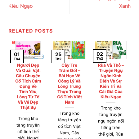
Kiêu Ngạo
Xanh
RELATED POSTS
02
01
25
Th3
Th4
Th2
Người Đẹp
Cây Tre
Rùa Và Thỏ –
Và Quái Vật:
Trăm Đốt –
Truyện Ngụ
Câu Chuyện
Bài Học Về
Ngôn Kinh
Cổ Tích Cảm
Công Lý Và
Điển Về Sự
Động Về
Lòng Trung
Kiên Trì Và
Tình Yêu,
Thực Trong
Cái Giá Của
Lòng Tử Tế
Cổ Tích Việt
Kiêu Ngạo
Và Vẻ Đẹp
Nam
Thật Sự
Trong kho
Trong kho
tàng truyện
Trong kho
tàng truyện
ngụ ngôn nổi
tàng truyện
cổ tích Việt
tiếng trên
cổ tích thế
Nam, Cây
thế giới, Rùa
giới, Người