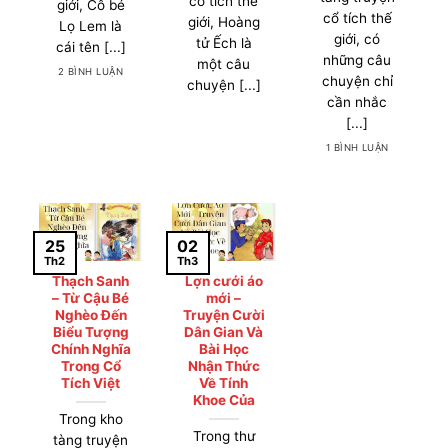
cổ tích thế
giới, Cô bé
cổ tích thế
giới, Hoàng
Lọ Lem là
giới, có
tử Ếch là
cái tên [...]
những câu
một câu
2 BÌNH LUẬN
chuyện chỉ
chuyện [...]
cần nhắc
[...]
1 BÌNH LUẬN
02
25
Th3
Th2
Thạch Sanh
Lợn cưới áo
– Từ Cậu Bé
mới –
Nghèo Đến
Truyện Cười
Biểu Tượng
Dân Gian Và
Chính Nghĩa
Bài Học
Trong Cổ
Nhận Thức
Tích Việt
Về Tính
Khoe Của
Trong kho
Trong thư
tàng truyện