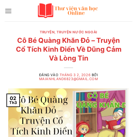
Bỏ
qua
nội
dung
TRUYỆN
,
TRUYỆN NƯỚC NGOÀI
Cô Bé Quàng Khăn Đỏ – Truyện
Cổ Tích Kinh Điển Về Dũng Cảm
Và Lòng Tin
ĐĂNG VÀO
THÁNG 3 2, 2026
BỞI
MAIANHLAND6823@GMAIL.COM
02
Th3