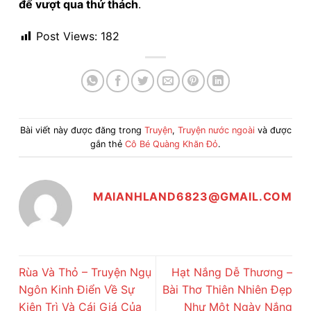
để vượt qua thử thách
.
Post Views:
182
Bài viết này được đăng trong
Truyện
,
Truyện nước ngoài
và được
gắn thẻ
Cô Bé Quàng Khăn Đỏ
.
MAIANHLAND6823@GMAIL.COM
Rùa Và Thỏ – Truyện Ngụ
Hạt Nắng Dễ Thương –
Ngôn Kinh Điển Về Sự
Bài Thơ Thiên Nhiên Đẹp
Kiên Trì Và Cái Giá Của
Như Một Ngày Nắng