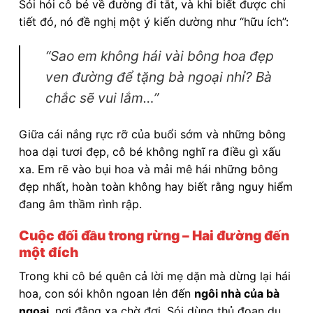
Sói hỏi cô bé về đường đi tắt, và khi biết được chi
tiết đó, nó đề nghị một ý kiến dường như “hữu ích”:
“Sao em không hái vài bông hoa đẹp
ven đường để tặng bà ngoại nhỉ? Bà
chắc sẽ vui lắm…”
Giữa cái nắng rực rỡ của buổi sớm và những bông
hoa dại tươi đẹp, cô bé không nghĩ ra điều gì xấu
xa. Em rẽ vào bụi hoa và mải mê hái những bông
đẹp nhất, hoàn toàn không hay biết rằng nguy hiểm
đang âm thầm rình rập.
Cuộc đối đầu trong rừng – Hai đường đến
một đích
Trong khi cô bé quên cả lời mẹ dặn mà dừng lại hái
hoa, con sói khôn ngoan lẻn đến
ngôi nhà của bà
ngoại
, nơi đằng xa chờ đợi. Sói dùng thủ đoạn dụ