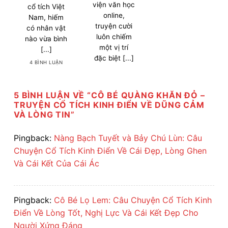
viện văn học
cổ tích Việt
online,
Nam, hiếm
truyện cười
có nhân vật
luôn chiếm
nào vừa bình
một vị trí
[...]
đặc biệt [...]
4 BÌNH LUẬN
5 BÌNH LUẬN VỀ “
CÔ BÉ QUÀNG KHĂN ĐỎ –
TRUYỆN CỔ TÍCH KINH ĐIỂN VỀ DŨNG CẢM
VÀ LÒNG TIN
”
Pingback:
Nàng Bạch Tuyết và Bảy Chú Lùn: Câu
Chuyện Cổ Tích Kinh Điển Về Cái Đẹp, Lòng Ghen
Và Cái Kết Của Cái Ác
Pingback:
Cô Bé Lọ Lem: Câu Chuyện Cổ Tích Kinh
Điển Về Lòng Tốt, Nghị Lực Và Cái Kết Đẹp Cho
Người Xứng Đáng