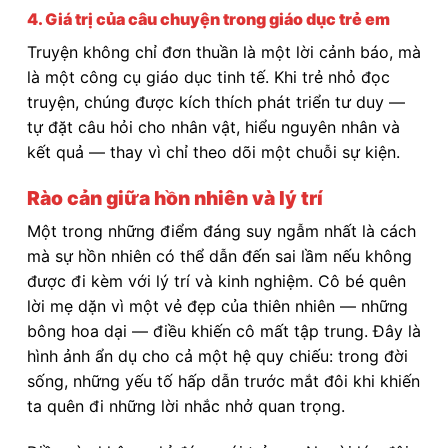
4. Giá trị của câu chuyện trong giáo dục trẻ em
Truyện không chỉ đơn thuần là một lời cảnh báo, mà
là một công cụ giáo dục tinh tế. Khi trẻ nhỏ đọc
truyện, chúng được kích thích phát triển tư duy —
tự đặt câu hỏi cho nhân vật, hiểu nguyên nhân và
kết quả — thay vì chỉ theo dõi một chuỗi sự kiện.
Rào cản giữa hồn nhiên và lý trí
Một trong những điểm đáng suy ngẫm nhất là cách
mà sự hồn nhiên có thể dẫn đến sai lầm nếu không
được đi kèm với lý trí và kinh nghiệm. Cô bé quên
lời mẹ dặn vì một vẻ đẹp của thiên nhiên — những
bông hoa dại — điều khiến cô mất tập trung. Đây là
hình ảnh ẩn dụ cho cả một hệ quy chiếu: trong đời
sống, những yếu tố hấp dẫn trước mắt đôi khi khiến
ta quên đi những lời nhắc nhở quan trọng.