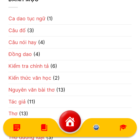
Câu
Mẹ
một
chuyện
chuyện
nhịp
kén
dân
sống
rể
gian
làng
hóm
vừa
Ca dao tục ngữ
(1)
quê
hỉnh
hóm
Việt
mà
hỉnh
sâu
Câu đố
(3)
vừa
cay
thấm
về
thía
trí
Câu nói hay
(4)
về
khôn
số
dân
phận
gian
Đồng dao
(4)
đổi
đời
Kiểm tra chính tả
(6)
Kiến thức văn học
(2)
Nguyên văn bài thơ
(13)
Tác giả
(11)
Thơ
(13)
Thơ dân gian
(1)
Thơ đường luật
(3)