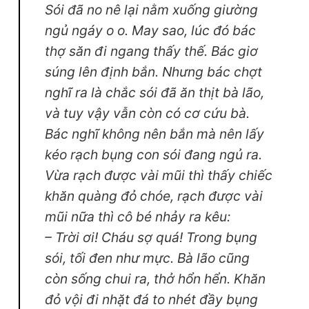
Sói đã no nê lại nằm xuống giường
ngủ ngáy o o. May sao, lúc đó bác
thợ săn đi ngang thấy thế. Bác giơ
súng lên định bắn. Nhưng bác chợt
nghĩ ra là chắc sói đã ăn thịt bà lão,
và tuy vậy vẫn còn có cơ cứu bà.
Bác nghĩ không nên bắn mà nên lấy
kéo rạch bụng con sói đang ngủ ra.
Vừa rạch được vài mũi thì thấy chiếc
khăn quàng đỏ chóe, rạch được vài
mũi nữa thì cô bé nhảy ra kêu:
– Trời ơi! Cháu sợ quá! Trong bụng
sói, tối đen như mực. Bà lão cũng
còn sống chui ra, thở hổn hển. Khăn
đỏ vội đi nhặt đá to nhét đầy bụng