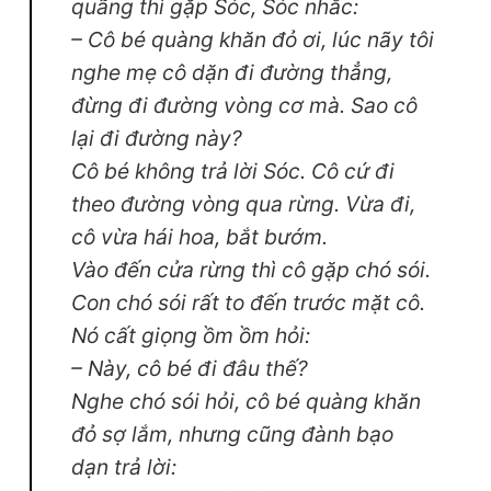
quãng thì gặp Sóc, Sóc nhắc:
– Cô bé quàng khăn đỏ ơi, lúc nãy tôi
nghe mẹ cô dặn đi đường thẳng,
đừng đi đường vòng cơ mà. Sao cô
lại đi đường này?
Cô bé không trả lời Sóc. Cô cứ đi
theo đường vòng qua rừng. Vừa đi,
cô vừa hái hoa, bắt bướm.
Vào đến cửa rừng thì cô gặp chó sói.
Con chó sói rất to đến trước mặt cô.
Nó cất giọng ồm ồm hỏi:
– Này, cô bé đi đâu thế?
Nghe chó sói hỏi, cô bé quàng khăn
đỏ sợ lắm, nhưng cũng đành bạo
dạn trả lời: