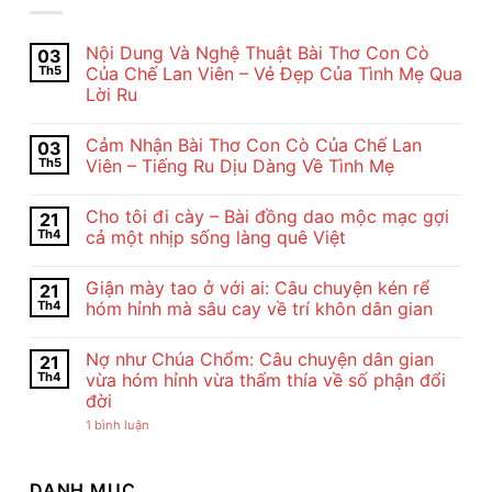
Nội Dung Và Nghệ Thuật Bài Thơ Con Cò
03
Th5
Của Chế Lan Viên – Vẻ Đẹp Của Tình Mẹ Qua
Lời Ru
Không
có
Cảm Nhận Bài Thơ Con Cò Của Chế Lan
03
bình
luận
Th5
Viên – Tiếng Ru Dịu Dàng Về Tình Mẹ
ở
Nội
Không
Dung
có
Cho tôi đi cày – Bài đồng dao mộc mạc gợi
21
Và
bình
Nghệ
luận
Th4
cả một nhịp sống làng quê Việt
Thuật
ở
Bài
Cảm
Không
Thơ
Nhận
có
Giận mày tao ở với ai: Câu chuyện kén rể
21
Con
Bài
bình
Cò
Thơ
luận
Th4
hóm hỉnh mà sâu cay về trí khôn dân gian
Của
Con
ở
Chế
Cò
Cho
Không
Lan
Của
tôi
có
Nợ như Chúa Chổm: Câu chuyện dân gian
21
Viên
Chế
đi
bình
–
Lan
cày
luận
Th4
vừa hóm hỉnh vừa thấm thía về số phận đổi
Vẻ
Viên
–
ở
đời
Đẹp
–
Bài
Giận
Của
Tiếng
đồng
mày
ở
1 bình luận
Tình
Ru
dao
tao
Nợ
Mẹ
Dịu
mộc
ở
như
Qua
Dàng
mạc
với
Chúa
Lời
Về
gợi
ai:
Chổm:
DANH MỤC
Ru
Tình
cả
Câu