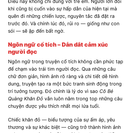
Điều này không chỉ đúng với trẻ em. Người lớn đôi
khi cũng bị cuốn vào sự hấp dẫn của hiện tại mà
quên đi những chiến lược, nguyên tắc đã đặt ra
trước đó. Và chính lúc đó, rủi ro — giống như con
sói — sẽ ập đến bất ngờ.
Ngôn ngữ cổ tích – Dẫn dắt cảm xúc
người đọc
Ngôn ngữ trong truyện cổ tích không cần phức tạp
để chạm vào trái tim người đọc. Qua những câu
chữ đơn giản, hình ảnh rõ ràng và chi tiết dễ hình
dung, truyện tạo ra một bức tranh sinh động trong
trí tưởng tượng. Đó chính là lý do vì sao
Cô Bé
Quàng Khăn Đỏ
vẫn luôn nằm trong top những câu
chuyện được yêu thích nhất mọi lứa tuổi.
Chiếc khăn đỏ — biểu tượng của sự ấm áp, yêu
thương và sự khác biệt — cũng trở thành hình ảnh