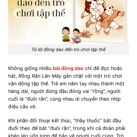
Từ lời đồng dao đến trò chơi tập thể
Không giống nhiều
bài đồng dao
chỉ để đọc hoặc
hát,
Rồng Rắn Lên Mây
gắn chặt với một trò chơi
vận động tập thể. Trẻ em nắm tay nhau thành một
hàng dài, người đứng đầu đóng vai “rồng”, người
cuối là “đuôi rắn”, cùng nhau di chuyển theo nhịp
điệu câu vè.
Khi phần đối thoại kết thúc, “thầy thuốc” bắt đầu
đuổi theo để bắt “đuôi rắn”, trong khi cả đoàn phải
khéo léo uốn lượn để bảo vệ người cuối cùng. Trò