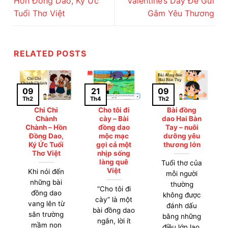
Hồn Đồng Dao, Ký Ức
Valentine’s Day Để Gửi
Tuổi Thơ Việt
Gắm Yêu Thương
RELATED POSTS
21
09
09
Th4
Th2
Th2
Chi Chi
Cho tôi đi
Bài đồng
Chành
cày – Bài
dao Hai Bàn
Chành – Hồn
đồng dao
Tay – nuôi
Đồng Dao,
mộc mạc
dưỡng yêu
Ký Ức Tuổi
gợi cả một
thương lớn
Thơ Việt
nhịp sống
làng quê
Tuổi thơ của
Việt
Khi nói đến
mỗi người
những bài
thường
“Cho tôi đi
đồng dao
không được
cày” là một
vang lên từ
đánh dấu
bài đồng dao
sân trường
bằng những
ngắn, lời ít
mầm non
điều lớn lao.