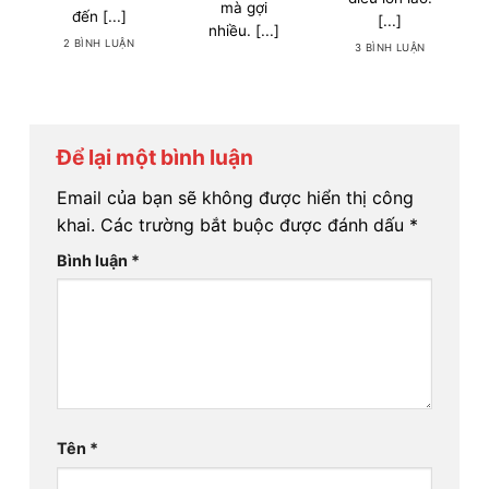
mà gợi
đến [...]
[...]
nhiều. [...]
2 BÌNH LUẬN
3 BÌNH LUẬN
Để lại một bình luận
Email của bạn sẽ không được hiển thị công
khai.
Các trường bắt buộc được đánh dấu
*
Bình luận
*
Tên
*