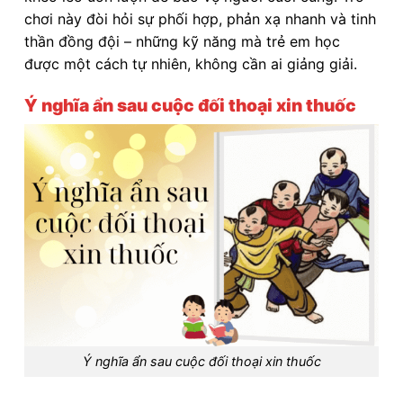
chơi này đòi hỏi sự phối hợp, phản xạ nhanh và tinh
thần đồng đội – những kỹ năng mà trẻ em học
được một cách tự nhiên, không cần ai giảng giải.
Ý nghĩa ẩn sau cuộc đối thoại xin thuốc
Ý nghĩa ẩn sau cuộc đối thoại xin thuốc