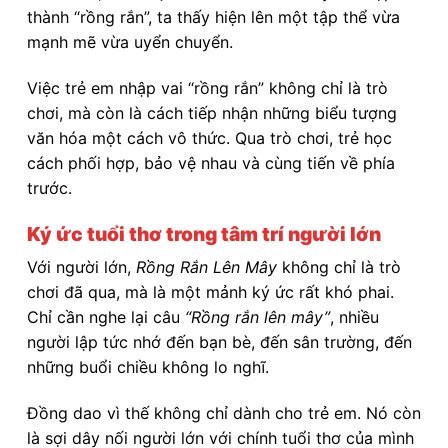
thành “rồng rắn”, ta thấy hiện lên một tập thể vừa
mạnh mẽ vừa uyển chuyển.
Việc trẻ em nhập vai “rồng rắn” không chỉ là trò
chơi, mà còn là cách tiếp nhận những biểu tượng
văn hóa một cách vô thức. Qua trò chơi, trẻ học
cách phối hợp, bảo vệ nhau và cùng tiến về phía
trước.
Ký ức tuổi thơ trong tâm trí người lớn
Với người lớn,
Rồng Rắn Lên Mây
không chỉ là trò
chơi đã qua, mà là một mảnh ký ức rất khó phai.
Chỉ cần nghe lại câu
“Rồng rắn lên mây”
, nhiều
người lập tức nhớ đến bạn bè, đến sân trường, đến
những buổi chiều không lo nghĩ.
Đồng dao vì thế không chỉ dành cho trẻ em. Nó còn
là sợi dây nối người lớn với chính tuổi thơ của mình