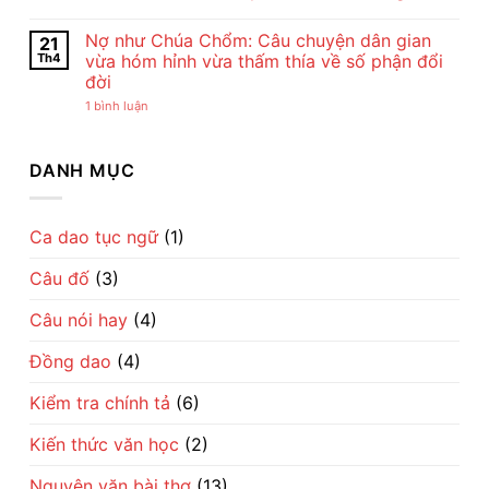
Chế
Cò
Cho
Không
Lan
Của
tôi
có
Nợ như Chúa Chổm: Câu chuyện dân gian
21
Viên
Chế
đi
bình
–
Lan
cày
luận
Th4
vừa hóm hỉnh vừa thấm thía về số phận đổi
Vẻ
Viên
–
ở
đời
Đẹp
–
Bài
Giận
Của
Tiếng
đồng
mày
ở
1 bình luận
Tình
Ru
dao
tao
Nợ
Mẹ
Dịu
mộc
ở
như
Qua
Dàng
mạc
với
Chúa
Lời
Về
gợi
ai:
Chổm:
DANH MỤC
Ru
Tình
cả
Câu
Câu
Mẹ
một
chuyện
chuyện
nhịp
kén
dân
sống
rể
gian
làng
hóm
vừa
Ca dao tục ngữ
(1)
quê
hỉnh
hóm
Việt
mà
hỉnh
sâu
Câu đố
(3)
vừa
cay
thấm
về
thía
trí
Câu nói hay
(4)
về
khôn
số
dân
phận
gian
Đồng dao
(4)
đổi
đời
Kiểm tra chính tả
(6)
Kiến thức văn học
(2)
Nguyên văn bài thơ
(13)