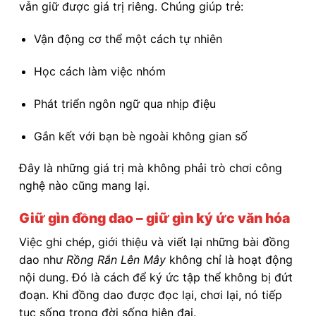
vẫn giữ được giá trị riêng. Chúng giúp trẻ:
Vận động cơ thể một cách tự nhiên
Học cách làm việc nhóm
Phát triển ngôn ngữ qua nhịp điệu
Gắn kết với bạn bè ngoài không gian số
Đây là những giá trị mà không phải trò chơi công
nghệ nào cũng mang lại.
Giữ gìn đồng dao – giữ gìn ký ức văn hóa
Việc ghi chép, giới thiệu và viết lại những bài đồng
dao như
Rồng Rắn Lên Mây
không chỉ là hoạt động
nội dung. Đó là cách để ký ức tập thể không bị đứt
đoạn. Khi đồng dao được đọc lại, chơi lại, nó tiếp
tục sống trong đời sống hiện đại.