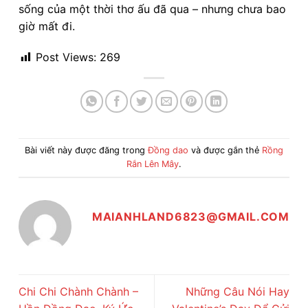
sống của một thời thơ ấu đã qua – nhưng chưa bao
giờ mất đi.
Post Views:
269
Bài viết này được đăng trong
Đồng dao
và được gắn thẻ
Rồng
Rắn Lên Mây
.
MAIANHLAND6823@GMAIL.COM
Chi Chi Chành Chành –
Những Câu Nói Hay