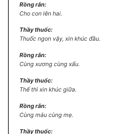
Rồng rắn:
Cho con lên hai.
Thầy thuốc:
Thuốc ngon vậy, xin khúc đầu.
Rồng rắn:
Cùng xương cùng xẩu.
Thầy thuốc:
Thế thì xin khúc giữa.
Rồng rắn:
Cùng máu cùng mẹ.
Thầy thuốc: