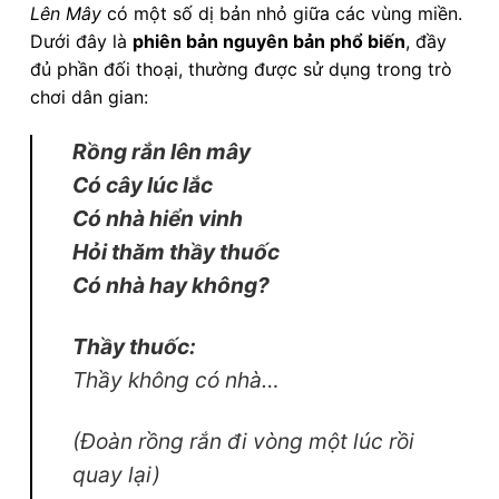
Lên Mây
có một số dị bản nhỏ giữa các vùng miền.
Dưới đây là
phiên bản nguyên bản phổ biến
, đầy
đủ phần đối thoại, thường được sử dụng trong trò
chơi dân gian:
Rồng rắn lên mây
Có cây lúc lắc
Có nhà hiển vinh
Hỏi thăm thầy thuốc
Có nhà hay không?
Thầy thuốc:
Thầy không có nhà…
(Đoàn rồng rắn đi vòng một lúc rồi
quay lại)