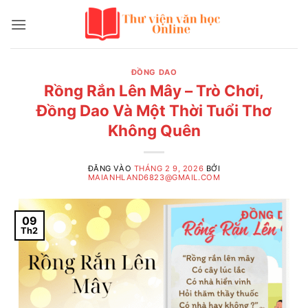
Bỏ
qua
nội
dung
ĐỒNG DAO
Rồng Rắn Lên Mây – Trò Chơi,
Đồng Dao Và Một Thời Tuổi Thơ
Không Quên
ĐĂNG VÀO
THÁNG 2 9, 2026
BỞI
MAIANHLAND6823@GMAIL.COM
09
Th2