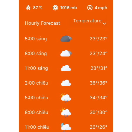
87 %
1016 mb
4 mph
Hourly Forecast
5:00 sáng
23
°
/
23
°
8:00 sáng
23
°
/
24
°
11:00 sáng
28
°
/
31
°
2:00 chiều
36
°
/
36
°
5:00 chiều
34
°
/
34
°
8:00 chiều
30
°
/
30
°
11:00 chiều
26
°
/
26
°