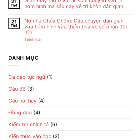
Giận mày tao ở với ai: Câu chuyện kén rể
21
Con
Bài
bình
Cò
Thơ
luận
Th4
hóm hỉnh mà sâu cay về trí khôn dân gian
Của
Con
ở
Chế
Cò
Cho
Không
Lan
Của
tôi
có
Nợ như Chúa Chổm: Câu chuyện dân gian
21
Viên
Chế
đi
bình
–
Lan
cày
luận
Th4
vừa hóm hỉnh vừa thấm thía về số phận đổi
Vẻ
Viên
–
ở
đời
Đẹp
–
Bài
Giận
Của
Tiếng
đồng
mày
ở
1 bình luận
Tình
Ru
dao
tao
Nợ
Mẹ
Dịu
mộc
ở
như
Qua
Dàng
mạc
với
Chúa
Lời
Về
gợi
ai:
Chổm:
DANH MỤC
Ru
Tình
cả
Câu
Câu
Mẹ
một
chuyện
chuyện
nhịp
kén
dân
sống
rể
gian
làng
hóm
vừa
Ca dao tục ngữ
(1)
quê
hỉnh
hóm
Việt
mà
hỉnh
sâu
Câu đố
(3)
vừa
cay
thấm
về
thía
trí
Câu nói hay
(4)
về
khôn
số
dân
phận
gian
Đồng dao
(4)
đổi
đời
Kiểm tra chính tả
(6)
Kiến thức văn học
(2)