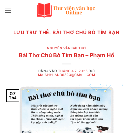
Bỏ
qua
nội
dung
LƯU TRỮ THẺ:
BÀI THƠ CHÚ BÒ TÌM BẠN
NGUYÊN VĂN BÀI THƠ
Bài Thơ Chú Bò Tìm Bạn – Phạm Hổ
ĐĂNG VÀO
THÁNG 4 7, 2026
BỞI
MAIANHLAND6823@GMAIL.COM
07
Th4