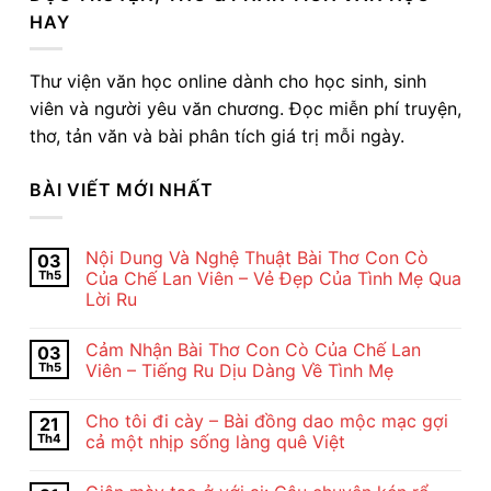
HAY
Thư viện văn học online dành cho học sinh, sinh
viên và người yêu văn chương. Đọc miễn phí truyện,
thơ, tản văn và bài phân tích giá trị mỗi ngày.
BÀI VIẾT MỚI NHẤT
Nội Dung Và Nghệ Thuật Bài Thơ Con Cò
03
Th5
Của Chế Lan Viên – Vẻ Đẹp Của Tình Mẹ Qua
Lời Ru
Không
có
Cảm Nhận Bài Thơ Con Cò Của Chế Lan
03
bình
luận
Th5
Viên – Tiếng Ru Dịu Dàng Về Tình Mẹ
ở
Nội
Không
Dung
có
Cho tôi đi cày – Bài đồng dao mộc mạc gợi
21
Và
bình
Nghệ
luận
Th4
cả một nhịp sống làng quê Việt
Thuật
ở
Bài
Cảm
Không
Thơ
Nhận
có