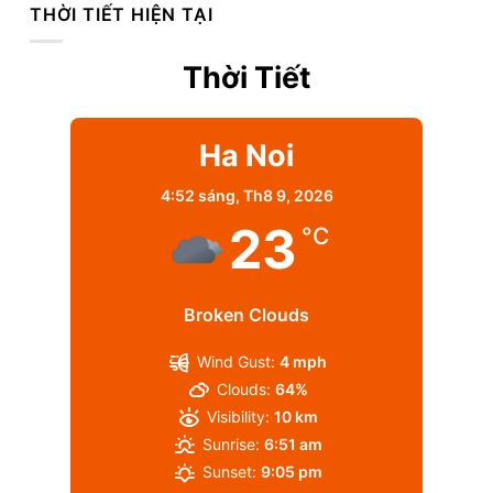
THỜI TIẾT HIỆN TẠI
Thời Tiết
Ha Noi
4:52 sáng,
Th8 9, 2026
23
°C
Broken Clouds
Wind Gust:
4 mph
Clouds:
64%
Visibility:
10 km
Sunrise:
6:51 am
Sunset:
9:05 pm