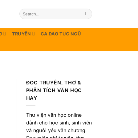
Ơ
TRUYỆN
CA DAO TỤC NGỮ
ĐỌC TRUYỆN, THƠ &
PHÂN TÍCH VĂN HỌC
HAY
Thư viện văn học online
dành cho học sinh, sinh viên
và người yêu văn chương.
Đọc miễn phí truyện, thơ,