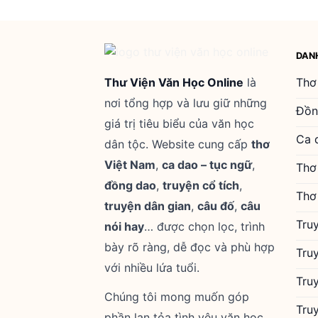
DAN
Thư Viện Văn Học Online
là
Thơ
nơi tổng hợp và lưu giữ những
Đồn
giá trị tiêu biểu của văn học
Ca 
dân tộc. Website cung cấp
thơ
Việt Nam
,
ca dao – tục ngữ
,
Thơ
đồng dao
,
truyện cổ tích
,
Thơ
truyện dân gian
,
câu đố
,
câu
Tru
nói hay
… được chọn lọc, trình
bày rõ ràng, dễ đọc và phù hợp
Tru
với nhiều lứa tuổi.
Tru
Chúng tôi mong muốn góp
Tru
phần lan tỏa tình yêu văn học