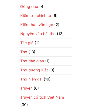
số
phận
Đồng dao
(4)
đổi
đời
Kiểm tra chính tả
(6)
Kiến thức văn học
(2)
Nguyên văn bài thơ
(13)
Tác giả
(11)
Thơ
(13)
Thơ dân gian
(1)
Thơ đường luật
(3)
Thơ hiện đại
(19)
Truyện
(6)
Truyện cổ tích Việt Nam
(30)