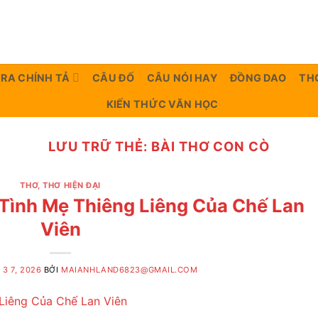
TRA CHÍNH TẢ
CÂU ĐỐ
CÂU NÓI HAY
ĐỒNG DAO
TH
KIẾN THỨC VĂN HỌC
LƯU TRỮ THẺ:
BÀI THƠ CON CÒ
THƠ
,
THƠ HIỆN ĐẠI
 Tình Mẹ Thiêng Liêng Của Chế Lan
Viên
3 7, 2026
BỞI
MAIANHLAND6823@GMAIL.COM