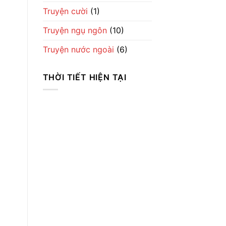
Truyện cười
(1)
Truyện ngụ ngôn
(10)
Truyện nước ngoài
(6)
THỜI TIẾT HIỆN TẠI
Thời Tiết
Ha Noi
11:53 sáng,
Th8 6, 2026
27
°C
Scattered Clouds