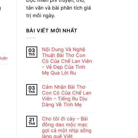
tản văn và bài phân tích giá
g
trị mỗi ngày.
BÀI VIẾT MỚI NHẤT
Nội Dung Và Nghệ
03
Th5
Thuật Bài Thơ Con
luận
Cò Của Chế Lan Viên
– Vẻ Đẹp Của Tình
Mẹ Qua Lời Ru
Không
có
Cảm Nhận Bài Thơ
03
bình
luận
Th5
Con Cò Của Chế Lan
ở
Viên – Tiếng Ru Dịu
Nội
Dung
Dàng Về Tình Mẹ
Và
Nghệ
Không
Thuật
có
Cho tôi đi cày – Bài
21
Bài
bình
Thơ
luận
Th4
đồng dao mộc mạc
ở
Con
gợi cả một nhịp sống
Cảm
Cò
Nhận
Của
làng quê Việt