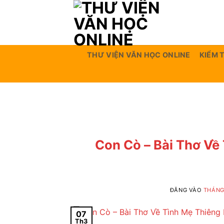
Bỏ
qua
nội
dung
THƯ VIỆN VĂN HỌC ONLINE
KIỂM 
Con Cò – Bài Thơ Về
ĐĂNG VÀO
THÁNG 
07
Th3