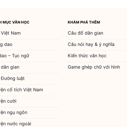
H MỤC VĂN HỌC
KHÁM PHÁ THÊM
 Việt Nam
Câu đố dân gian
g dao
Câu nói hay & ý nghĩa
dao – Tục ngữ
Kiến thức văn học
 dân gian
Game ghép chữ với hình
 Đường luật
yện cổ tích Việt Nam
yện cười
yện ngụ ngôn
yện nước ngoài