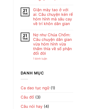
Bài
Chế
Thơ
Không
Lan
Con
có
Viên
Giận mày tao ở với
21
Cò
bình
–
Của
luận
Vẻ
Th4
ai: Câu chuyện kén rể
ở
Chế
Đẹp
hóm hỉnh mà sâu cay
Cho
Lan
Của
tôi
Viên
Tình
về trí khôn dân gian
đi
–
Mẹ
cày
Không
Tiếng
Qua
–
có
Ru
Lời
Nợ như Chúa Chổm:
21
Bài
bình
Dịu
Ru
đồng
luận
Dàng
Th4
Câu chuyện dân gian
ở
dao
Về
vừa hóm hỉnh vừa
Giận
mộc
Tình
mày
mạc
Mẹ
thấm thía về số phận
tao
gợi
đổi đời
ở
cả
với
một
ở
1 bình luận
ai:
nhịp
Nợ
Câu
sống
như
chuyện
làng
Chúa
kén
quê
Chổm:
DANH MỤC
rể
Việt
Câu
hóm
chuyện
hỉnh
dân
mà
gian
sâu
vừa
Ca dao tục ngữ
(1)
cay
hóm
về
hỉnh
trí
Câu đố
(3)
vừa
khôn
thấm
dân
thía
gian
Câu nói hay
(4)
về