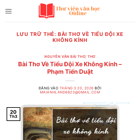
Bỏ
qua
nội
dung
LƯU TRỮ THẺ:
BÀI THƠ VỀ TIỂU ĐỘI XE
KHÔNG KÍNH
NGUYÊN VĂN BÀI THƠ
,
THƠ
Bài Thơ Về Tiểu Đội Xe Không Kính –
Phạm Tiến Duật
ĐĂNG VÀO
THÁNG 3 20, 2026
BỞI
MAIANHLAND6823@GMAIL.COM
20
Th3