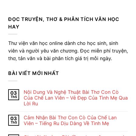
ĐỌC TRUYỆN, THƠ & PHÂN TÍCH VĂN HỌC
HAY
Thư viện văn học online dành cho học sinh, sinh
viên và người yêu văn chương. Đọc miễn phí truyện,
thơ, tản văn và bài phân tích giá trị mỗi ngày.
BÀI VIẾT MỚI NHẤT
Nội Dung Và Nghệ Thuật Bài Thơ Con Cò
03
Th5
Của Chế Lan Viên – Vẻ Đẹp Của Tình Mẹ Qua
Lời Ru
Không
có
Cảm Nhận Bài Thơ Con Cò Của Chế Lan
03
bình
luận
Th5
Viên – Tiếng Ru Dịu Dàng Về Tình Mẹ
ở
Nội
Không
Dung
có