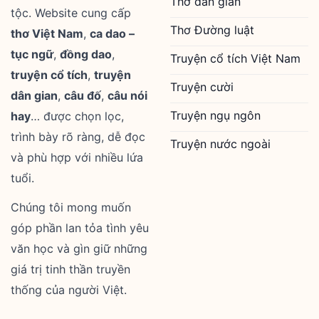
Thơ dân gian
tộc. Website cung cấp
Thơ Đường luật
thơ Việt Nam
,
ca dao –
tục ngữ
,
đồng dao
,
Truyện cổ tích Việt Nam
truyện cổ tích
,
truyện
Truyện cười
dân gian
,
câu đố
,
câu nói
Truyện ngụ ngôn
hay
… được chọn lọc,
trình bày rõ ràng, dễ đọc
Truyện nước ngoài
và phù hợp với nhiều lứa
tuổi.
Chúng tôi mong muốn
góp phần lan tỏa tình yêu
văn học và gìn giữ những
giá trị tinh thần truyền
thống của người Việt.