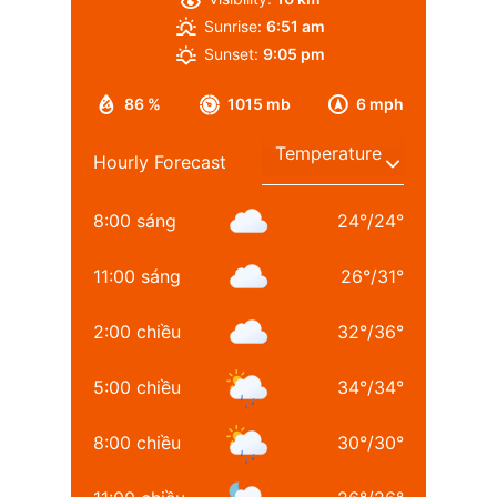
Sunrise:
6:51 am
Sunset:
9:05 pm
86 %
1015 mb
6 mph
Hourly Forecast
8:00 sáng
24
°
/
24
°
11:00 sáng
26
°
/
31
°
2:00 chiều
32
°
/
36
°
5:00 chiều
34
°
/
34
°
8:00 chiều
30
°
/
30
°