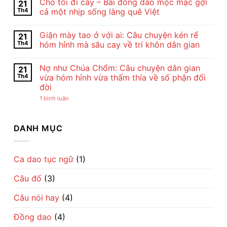
Cho tôi đi cày – Bài đồng dao mộc mạc gợi
21
Và
bình
Nghệ
luận
Th4
cả một nhịp sống làng quê Việt
Thuật
ở
Bài
Cảm
Không
Thơ
Nhận
có
Giận mày tao ở với ai: Câu chuyện kén rể
21
Con
Bài
bình
Cò
Thơ
luận
Th4
hóm hỉnh mà sâu cay về trí khôn dân gian
Của
Con
ở
Chế
Cò
Cho
Không
Lan
Của
tôi
có
Nợ như Chúa Chổm: Câu chuyện dân gian
21
Viên
Chế
đi
bình
–
Lan
cày
luận
Th4
vừa hóm hỉnh vừa thấm thía về số phận đổi
Vẻ
Viên
–
ở
đời
Đẹp
–
Bài
Giận
Của
Tiếng
đồng
mày
ở
1 bình luận
Tình
Ru
dao
tao
Nợ
Mẹ
Dịu
mộc
ở
như
Qua
Dàng
mạc
với
Chúa
Lời
Về
gợi
ai:
Chổm:
DANH MỤC
Ru
Tình
cả
Câu
Câu
Mẹ
một
chuyện
chuyện
nhịp
kén
dân
sống
rể
gian
làng
hóm
vừa
Ca dao tục ngữ
(1)
quê
hỉnh
hóm
Việt
mà
hỉnh
sâu
Câu đố
(3)
vừa
cay
thấm
về
thía
trí
Câu nói hay
(4)
về
khôn
số
dân
phận
gian
Đồng dao
(4)
đổi
đời