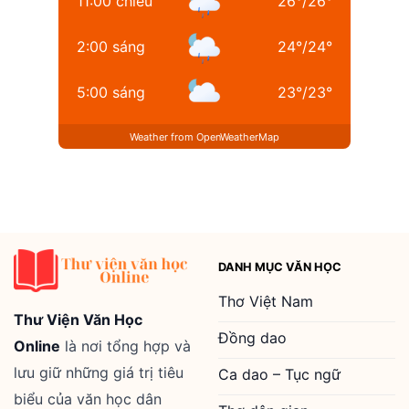
11:00 chiều
26
°
/
26
°
2:00 sáng
24
°
/
24
°
5:00 sáng
23
°
/
23
°
Weather from OpenWeatherMap
DANH MỤC VĂN HỌC
Thơ Việt Nam
Thư Viện Văn Học
Đồng dao
Online
là nơi tổng hợp và
lưu giữ những giá trị tiêu
Ca dao – Tục ngữ
biểu của văn học dân