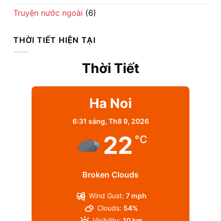
Truyện nước ngoài
(6)
THỜI TIẾT HIỆN TẠI
Thời Tiết
Ha Noi
6:31 sáng,
Th8 9, 2026
22
°C
Broken Clouds
Wind Gust:
7 mph
Clouds:
54%
Visibility:
10 km