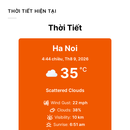
THỜI TIẾT HIỆN TẠI
Thời Tiết
Ha Noi
4:44 chiều,
Th8 9, 2026
35
°C
Scattered Clouds
Wind Gust:
22 mph
Clouds:
38%
Visibility:
10 km
Sunrise:
6:51 am