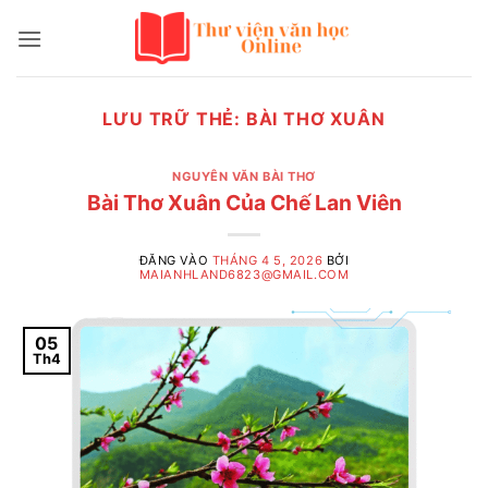
Bỏ
qua
nội
dung
LƯU TRỮ THẺ:
BÀI THƠ XUÂN
NGUYÊN VĂN BÀI THƠ
Bài Thơ Xuân Của Chế Lan Viên
ĐĂNG VÀO
THÁNG 4 5, 2026
BỞI
MAIANHLAND6823@GMAIL.COM
05
Th4