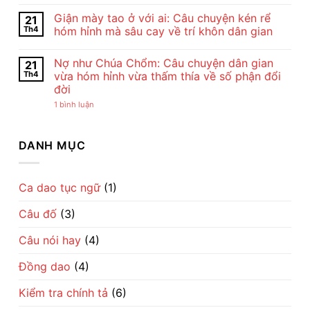
Bài
Cảm
Không
Thơ
Nhận
có
Giận mày tao ở với ai: Câu chuyện kén rể
21
Con
Bài
bình
Cò
Thơ
luận
Th4
hóm hỉnh mà sâu cay về trí khôn dân gian
Của
Con
ở
Chế
Cò
Cho
Không
Lan
Của
tôi
có
Nợ như Chúa Chổm: Câu chuyện dân gian
21
Viên
Chế
đi
bình
–
Lan
cày
luận
Th4
vừa hóm hỉnh vừa thấm thía về số phận đổi
Vẻ
Viên
–
ở
đời
Đẹp
–
Bài
Giận
Của
Tiếng
đồng
mày
ở
1 bình luận
Tình
Ru
dao
tao
Nợ
Mẹ
Dịu
mộc
ở
như
Qua
Dàng
mạc
với
Chúa
Lời
Về
gợi
ai:
Chổm:
DANH MỤC
Ru
Tình
cả
Câu
Câu
Mẹ
một
chuyện
chuyện
nhịp
kén
dân
sống
rể
gian
làng
hóm
vừa
Ca dao tục ngữ
(1)
quê
hỉnh
hóm
Việt
mà
hỉnh
sâu
Câu đố
(3)
vừa
cay
thấm
về
thía
trí
Câu nói hay
(4)
về
khôn
số
dân
phận
gian
Đồng dao
(4)
đổi
đời
Kiểm tra chính tả
(6)