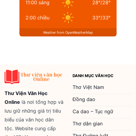
11:00 sáng
28
°
/
28
°
2:00 chiều
33
°
/
33
°
Weather from OpenWeatherMap
DANH MỤC VĂN HỌC
Thơ Việt Nam
Thư Viện Văn Học
Đồng dao
Online
là nơi tổng hợp và
lưu giữ những giá trị tiêu
Ca dao – Tục ngữ
biểu của văn học dân
Thơ dân gian
tộc. Website cung cấp
Thơ Đường luật