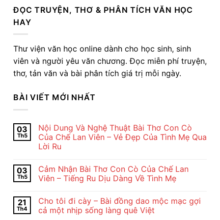
ĐỌC TRUYỆN, THƠ & PHÂN TÍCH VĂN HỌC
HAY
Thư viện văn học online dành cho học sinh, sinh
viên và người yêu văn chương. Đọc miễn phí truyện,
thơ, tản văn và bài phân tích giá trị mỗi ngày.
BÀI VIẾT MỚI NHẤT
Nội Dung Và Nghệ Thuật Bài Thơ Con Cò
03
Th5
Của Chế Lan Viên – Vẻ Đẹp Của Tình Mẹ Qua
Lời Ru
Không
có
Cảm Nhận Bài Thơ Con Cò Của Chế Lan
03
bình
luận
Th5
Viên – Tiếng Ru Dịu Dàng Về Tình Mẹ
ở
Nội
Không
Dung
có
Cho tôi đi cày – Bài đồng dao mộc mạc gợi
21
Và
bình
Nghệ
luận
Th4
cả một nhịp sống làng quê Việt
Thuật
ở