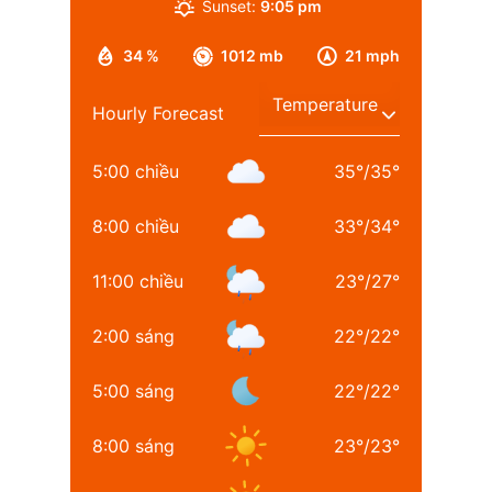
Sunset:
9:05 pm
34 %
1012 mb
21 mph
Hourly Forecast
5:00 chiều
35
°
/
35
°
8:00 chiều
33
°
/
34
°
11:00 chiều
23
°
/
27
°
2:00 sáng
22
°
/
22
°
5:00 sáng
22
°
/
22
°
8:00 sáng
23
°
/
23
°