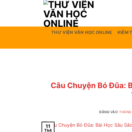
Bỏ
qua
nội
dung
THƯ VIỆN VĂN HỌC ONLINE
KIỂM 
Câu Chuyện Bó Đũa: B
ĐĂNG VÀO
THÁNG 
11
Th4