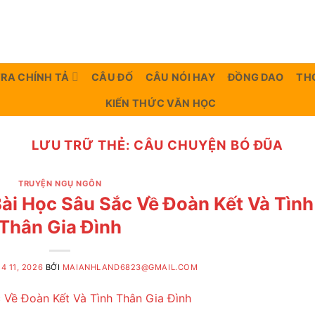
TRA CHÍNH TẢ
CÂU ĐỐ
CÂU NÓI HAY
ĐỒNG DAO
TH
KIẾN THỨC VĂN HỌC
LƯU TRỮ THẺ:
CÂU CHUYỆN BÓ ĐŨA
TRUYỆN NGỤ NGÔN
ài Học Sâu Sắc Về Đoàn Kết Và Tình
Thân Gia Đình
4 11, 2026
BỞI
MAIANHLAND6823@GMAIL.COM