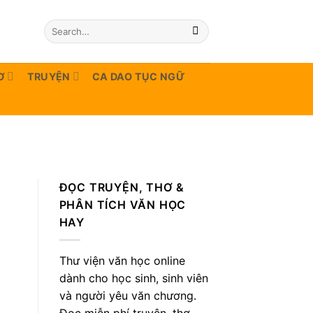
Ơ
TRUYỆN
CA DAO TỤC NGỮ
ĐỌC TRUYỆN, THƠ &
PHÂN TÍCH VĂN HỌC
HAY
Thư viện văn học online
dành cho học sinh, sinh viên
và người yêu văn chương.
Đọc miễn phí truyện, thơ,