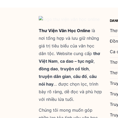
DAN
Thư Viện Văn Học Online
là
Thơ
nơi tổng hợp và lưu giữ những
Đồn
giá trị tiêu biểu của văn học
Ca 
dân tộc. Website cung cấp
thơ
Việt Nam
,
ca dao – tục ngữ
,
Thơ
đồng dao
,
truyện cổ tích
,
Thơ
truyện dân gian
,
câu đố
,
câu
Tru
nói hay
… được chọn lọc, trình
bày rõ ràng, dễ đọc và phù hợp
Tru
với nhiều lứa tuổi.
Tru
Chúng tôi mong muốn góp
Tru
phần lan tỏa tình yêu văn học