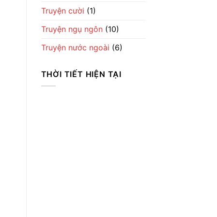
Truyện cười
(1)
Truyện ngụ ngôn
(10)
Truyện nước ngoài
(6)
THỜI TIẾT HIỆN TẠI
Thời Tiết
Ha Noi
4:14 chiều,
Th8 8, 2026
35
°C
Light Rain