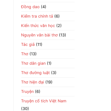
số
phận
Đồng dao
(4)
đổi
đời
Kiểm tra chính tả
(6)
Kiến thức văn học
(2)
Nguyên văn bài thơ
(13)
Tác giả
(11)
Thơ
(13)
Thơ dân gian
(1)
Thơ đường luật
(3)
Thơ hiện đại
(19)
Truyện
(6)
Truyện cổ tích Việt Nam
(30)