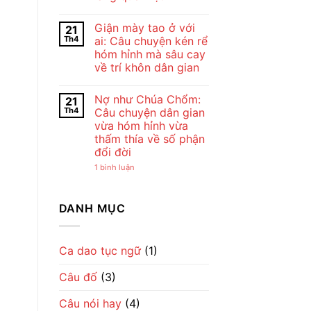
Bài
Chế
Thơ
Không
Lan
Con
có
Viên
Giận mày tao ở với
21
Cò
bình
–
Của
luận
Vẻ
Th4
ai: Câu chuyện kén rể
ở
Chế
Đẹp
hóm hỉnh mà sâu cay
Cho
Lan
Của
tôi
Viên
Tình
về trí khôn dân gian
đi
–
Mẹ
cày
Không
Tiếng
Qua
–
có
Ru
Lời
Nợ như Chúa Chổm:
21
Bài
bình
Dịu
Ru
đồng
luận
Dàng
Th4
Câu chuyện dân gian
ở
dao
Về
vừa hóm hỉnh vừa
Giận
mộc
Tình
mày
mạc
Mẹ
thấm thía về số phận
tao
gợi
đổi đời
ở
cả
với
một
ở
1 bình luận
ai:
nhịp
Nợ
Câu
sống
như
chuyện
làng
Chúa
kén
quê
Chổm:
DANH MỤC
rể
Việt
Câu
hóm
chuyện
hỉnh
dân
mà
gian
sâu
vừa
Ca dao tục ngữ
(1)
cay
hóm
về
hỉnh
trí
Câu đố
(3)
vừa
khôn
thấm
dân
thía
gian
Câu nói hay
(4)
về