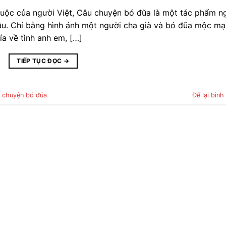
huộc của người Việt, Câu chuyện bó đũa là một tác phẩm n
âu. Chỉ bằng hình ảnh một người cha già và bó đũa mộc mạ
a về tình anh em, […]
TIẾP TỤC ĐỌC
→
 chuyện bó đũa
Để lại bình