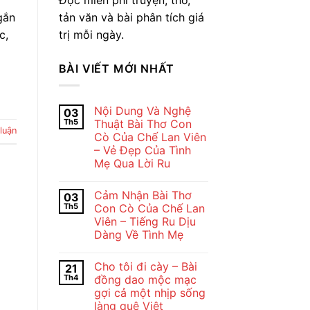
tản văn và bài phân tích giá
gắn
trị mỗi ngày.
c,
BÀI VIẾT MỚI NHẤT
Nội Dung Và Nghệ
03
Th5
Thuật Bài Thơ Con
 luận
Cò Của Chế Lan Viên
– Vẻ Đẹp Của Tình
Mẹ Qua Lời Ru
Không
có
Cảm Nhận Bài Thơ
03
bình
luận
Th5
Con Cò Của Chế Lan
ở
Viên – Tiếng Ru Dịu
Nội
Dung
Dàng Về Tình Mẹ
Và
Nghệ
Không
Thuật
có
Cho tôi đi cày – Bài
21
Bài
bình
Thơ
luận
Th4
đồng dao mộc mạc
ở
Con
gợi cả một nhịp sống
Cảm
Cò
Nhận
Của
làng quê Việt