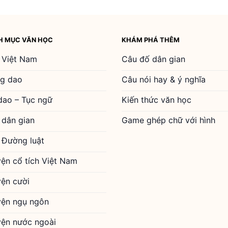
H MỤC VĂN HỌC
KHÁM PHÁ THÊM
 Việt Nam
Câu đố dân gian
g dao
Câu nói hay & ý nghĩa
dao – Tục ngữ
Kiến thức văn học
 dân gian
Game ghép chữ với hình
 Đường luật
yện cổ tích Việt Nam
yện cười
yện ngụ ngôn
yện nước ngoài