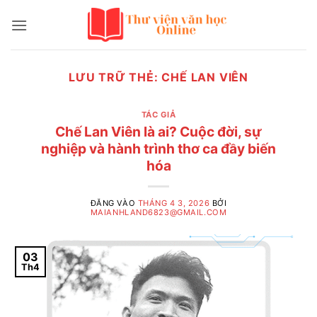
Bỏ
qua
nội
dung
LƯU TRỮ THẺ:
CHẾ LAN VIÊN
TÁC GIẢ
Chế Lan Viên là ai? Cuộc đời, sự
nghiệp và hành trình thơ ca đầy biến
hóa
ĐĂNG VÀO
THÁNG 4 3, 2026
BỞI
MAIANHLAND6823@GMAIL.COM
03
Th4