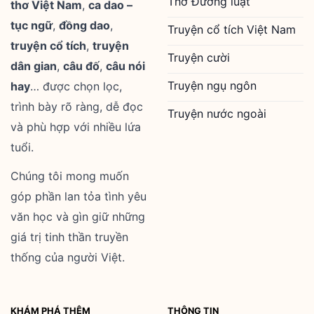
Thơ Đường luật
thơ Việt Nam
,
ca dao –
tục ngữ
,
đồng dao
,
Truyện cổ tích Việt Nam
truyện cổ tích
,
truyện
Truyện cười
dân gian
,
câu đố
,
câu nói
Truyện ngụ ngôn
hay
… được chọn lọc,
trình bày rõ ràng, dễ đọc
Truyện nước ngoài
và phù hợp với nhiều lứa
tuổi.
Chúng tôi mong muốn
góp phần lan tỏa tình yêu
văn học và gìn giữ những
giá trị tinh thần truyền
thống của người Việt.
KHÁM PHÁ THÊM
THÔNG TIN