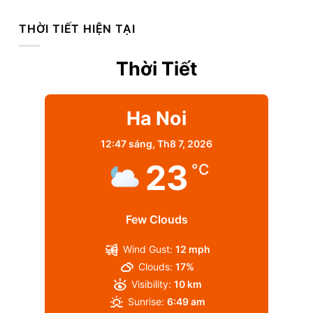
THỜI TIẾT HIỆN TẠI
Thời Tiết
Ha Noi
12:47 sáng,
Th8 7, 2026
23
°C
Few Clouds
Wind Gust:
12 mph
Clouds:
17%
Visibility:
10 km
Sunrise:
6:49 am