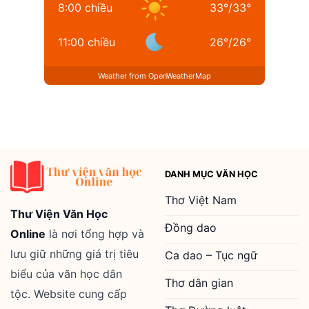
8:00 chiều
33
°
/
33
°
11:00 chiều
26
°
/
26
°
Weather from OpenWeatherMap
DANH MỤC VĂN HỌC
Thơ Việt Nam
Thư Viện Văn Học
Đồng dao
Online
là nơi tổng hợp và
lưu giữ những giá trị tiêu
Ca dao – Tục ngữ
biểu của văn học dân
Thơ dân gian
tộc. Website cung cấp