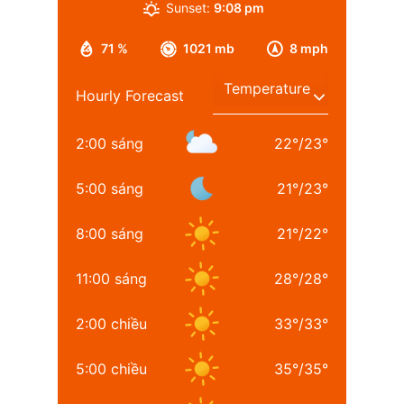
Sunset:
9:08 pm
71 %
1021 mb
8 mph
Hourly Forecast
2:00 sáng
22
°
/
23
°
5:00 sáng
21
°
/
23
°
8:00 sáng
21
°
/
22
°
11:00 sáng
28
°
/
28
°
2:00 chiều
33
°
/
33
°
5:00 chiều
35
°
/
35
°