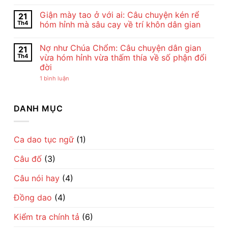
Bài
Cảm
Không
Thơ
Nhận
có
Giận mày tao ở với ai: Câu chuyện kén rể
21
Con
Bài
bình
Cò
Thơ
luận
Th4
hóm hỉnh mà sâu cay về trí khôn dân gian
Của
Con
ở
Chế
Cò
Cho
Không
Lan
Của
tôi
có
Nợ như Chúa Chổm: Câu chuyện dân gian
21
Viên
Chế
đi
bình
–
Lan
cày
luận
Th4
vừa hóm hỉnh vừa thấm thía về số phận đổi
Vẻ
Viên
–
ở
đời
Đẹp
–
Bài
Giận
Của
Tiếng
đồng
mày
ở
1 bình luận
Tình
Ru
dao
tao
Nợ
Mẹ
Dịu
mộc
ở
như
Qua
Dàng
mạc
với
Chúa
Lời
Về
gợi
ai:
Chổm:
DANH MỤC
Ru
Tình
cả
Câu
Câu
Mẹ
một
chuyện
chuyện
nhịp
kén
dân
sống
rể
gian
làng
hóm
vừa
Ca dao tục ngữ
(1)
quê
hỉnh
hóm
Việt
mà
hỉnh
sâu
Câu đố
(3)
vừa
cay
thấm
về
thía
trí
Câu nói hay
(4)
về
khôn
số
dân
phận
gian
Đồng dao
(4)
đổi
đời
Kiểm tra chính tả
(6)