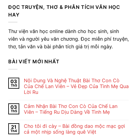
ĐỌC TRUYỆN, THƠ & PHÂN TÍCH VĂN HỌC
HAY
Thư viện văn học online dành cho học sinh, sinh
viên và người yêu văn chương. Đọc miễn phí truyện,
thơ, tản văn và bài phân tích giá trị mỗi ngày.
BÀI VIẾT MỚI NHẤT
Nội Dung Và Nghệ Thuật Bài Thơ Con Cò
03
Th5
Của Chế Lan Viên – Vẻ Đẹp Của Tình Mẹ Qua
Lời Ru
Không
có
Cảm Nhận Bài Thơ Con Cò Của Chế Lan
03
bình
luận
Th5
Viên – Tiếng Ru Dịu Dàng Về Tình Mẹ
ở
Nội
Không
Dung
có
Cho tôi đi cày – Bài đồng dao mộc mạc gợi
21
Và
bình
Nghệ
luận
Th4
cả một nhịp sống làng quê Việt
Thuật
ở