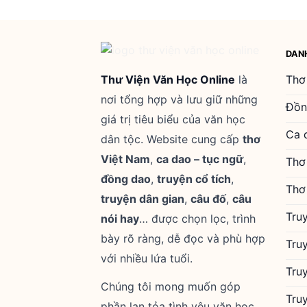
DAN
Thư Viện Văn Học Online
là
Thơ
nơi tổng hợp và lưu giữ những
Đồn
giá trị tiêu biểu của văn học
Ca 
dân tộc. Website cung cấp
thơ
Việt Nam
,
ca dao – tục ngữ
,
Thơ
đồng dao
,
truyện cổ tích
,
Thơ
truyện dân gian
,
câu đố
,
câu
Tru
nói hay
… được chọn lọc, trình
bày rõ ràng, dễ đọc và phù hợp
Tru
với nhiều lứa tuổi.
Tru
Chúng tôi mong muốn góp
Tru
phần lan tỏa tình yêu văn học