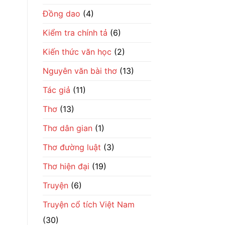
số
phận
Đồng dao
(4)
đổi
đời
Kiểm tra chính tả
(6)
Kiến thức văn học
(2)
Nguyên văn bài thơ
(13)
Tác giả
(11)
Thơ
(13)
Thơ dân gian
(1)
Thơ đường luật
(3)
Thơ hiện đại
(19)
Truyện
(6)
Truyện cổ tích Việt Nam
(30)