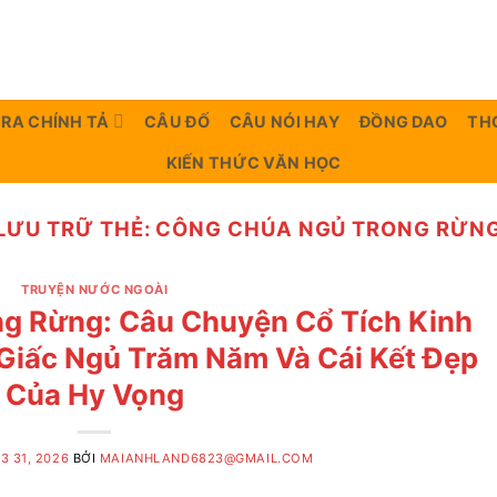
TRA CHÍNH TẢ
CÂU ĐỐ
CÂU NÓI HAY
ĐỒNG DAO
TH
KIẾN THỨC VĂN HỌC
LƯU TRỮ THẺ:
CÔNG CHÚA NGỦ TRONG RỪN
TRUYỆN NƯỚC NGOÀI
g Rừng: Câu Chuyện Cổ Tích Kinh
 Giấc Ngủ Trăm Năm Và Cái Kết Đẹp
Của Hy Vọng
3 31, 2026
BỞI
MAIANHLAND6823@GMAIL.COM