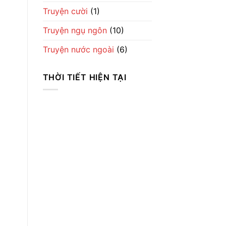
Truyện cười
(1)
Truyện ngụ ngôn
(10)
Truyện nước ngoài
(6)
THỜI TIẾT HIỆN TẠI
Thời Tiết
Ha Noi
8:04 chiều,
Th8 7, 2026
30
°C
Clear Sky