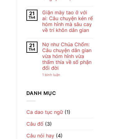
Bài
Chế
Thơ
Không
Lan
Con
có
Viên
Giận mày tao ở với
21
Cò
bình
–
Của
luận
Vẻ
Th4
ai: Câu chuyện kén rể
ở
Chế
Đẹp
hóm hỉnh mà sâu cay
Cho
Lan
Của
tôi
Viên
Tình
về trí khôn dân gian
đi
–
Mẹ
cày
Không
Tiếng
Qua
–
có
Ru
Lời
Nợ như Chúa Chổm:
21
Bài
bình
Dịu
Ru
đồng
luận
Dàng
Th4
Câu chuyện dân gian
ở
dao
Về
vừa hóm hỉnh vừa
Giận
mộc
Tình
mày
mạc
Mẹ
thấm thía về số phận
tao
gợi
đổi đời
ở
cả
với
một
ở
1 bình luận
ai:
nhịp
Nợ
Câu
sống
như
chuyện
làng
Chúa
kén
quê
Chổm:
DANH MỤC
rể
Việt
Câu
hóm
chuyện
hỉnh
dân
mà
gian
sâu
vừa
Ca dao tục ngữ
(1)
cay
hóm
về
hỉnh
trí
Câu đố
(3)
vừa
khôn
thấm
dân
thía
gian
Câu nói hay
(4)
về