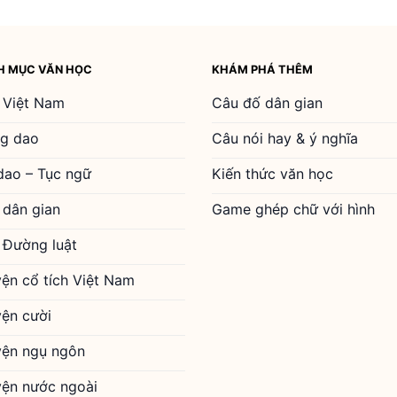
H MỤC VĂN HỌC
KHÁM PHÁ THÊM
 Việt Nam
Câu đố dân gian
g dao
Câu nói hay & ý nghĩa
dao – Tục ngữ
Kiến thức văn học
 dân gian
Game ghép chữ với hình
 Đường luật
yện cổ tích Việt Nam
yện cười
yện ngụ ngôn
yện nước ngoài