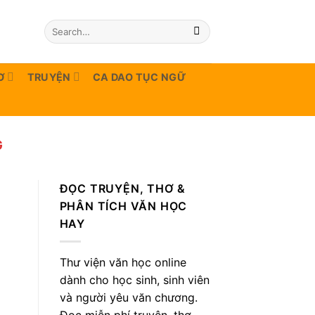
Ơ
TRUYỆN
CA DAO TỤC NGỮ
G
ĐỌC TRUYỆN, THƠ &
PHÂN TÍCH VĂN HỌC
HAY
Thư viện văn học online
dành cho học sinh, sinh viên
và người yêu văn chương.
Đọc miễn phí truyện, thơ,