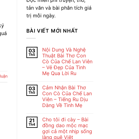
tản văn và bài phân tích giá
trị mỗi ngày.
ký
BÀI VIẾT MỚI NHẤT
quá
Nội Dung Và Nghệ
03
Th5
Thuật Bài Thơ Con
Cò Của Chế Lan Viên
– Vẻ Đẹp Của Tình
Mẹ Qua Lời Ru
luận
Không
có
Cảm Nhận Bài Thơ
03
bình
luận
Th5
Con Cò Của Chế Lan
ở
Viên – Tiếng Ru Dịu
Nội
Dung
Dàng Về Tình Mẹ
Và
Nghệ
Không
Thuật
có
Cho tôi đi cày – Bài
21
Bài
bình
Thơ
luận
Th4
đồng dao mộc mạc
ở
Con
gợi cả một nhịp sống
Cảm
Cò
Nhận
Của
làng quê Việt