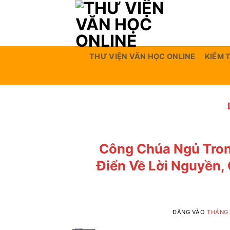
Bỏ
qua
nội
dung
THƯ VIỆN VĂN HỌC ONLINE
KIỂM 
Công Chúa Ngủ Tron
Điển Về Lời Nguyền,
ĐĂNG VÀO
THÁNG 