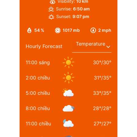
Visibility:
10 km
Sunrise:
6:50 am
Sunset:
9:07 pm
54 %
1017 mb
2 mph
Hourly Forecast
11:00 sáng
30
°
/
30
°
2:00 chiều
31
°
/
35
°
5:00 chiều
33
°
/
35
°
8:00 chiều
28
°
/
28
°
11:00 chiều
27
°
/
27
°