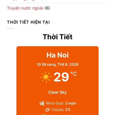
Truyện nước ngoài
(6)
THỜI TIẾT HIỆN TẠI
Thời Tiết
Ha Noi
10:38 sáng,
Th8 8, 2026
29
°C
Clear Sky
Wind Gust:
2 mph
Clouds:
2%