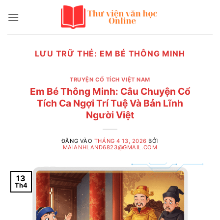
Bỏ
qua
nội
dung
LƯU TRỮ THẺ:
EM BÉ THÔNG MINH
TRUYỆN CỔ TÍCH VIỆT NAM
Em Bé Thông Minh: Câu Chuyện Cổ
Tích Ca Ngợi Trí Tuệ Và Bản Lĩnh
Người Việt
ĐĂNG VÀO
THÁNG 4 13, 2026
BỞI
MAIANHLAND6823@GMAIL.COM
13
Th4