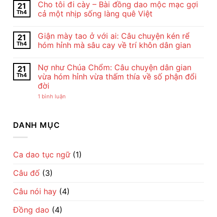
Cho tôi đi cày – Bài đồng dao mộc mạc gợi
21
Và
bình
Nghệ
luận
Th4
cả một nhịp sống làng quê Việt
Thuật
ở
Bài
Cảm
Không
Thơ
Nhận
có
Giận mày tao ở với ai: Câu chuyện kén rể
21
Con
Bài
bình
Cò
Thơ
luận
Th4
hóm hỉnh mà sâu cay về trí khôn dân gian
Của
Con
ở
Chế
Cò
Cho
Không
Lan
Của
tôi
có
Nợ như Chúa Chổm: Câu chuyện dân gian
21
Viên
Chế
đi
bình
–
Lan
cày
luận
Th4
vừa hóm hỉnh vừa thấm thía về số phận đổi
Vẻ
Viên
–
ở
đời
Đẹp
–
Bài
Giận
Của
Tiếng
đồng
mày
ở
1 bình luận
Tình
Ru
dao
tao
Nợ
Mẹ
Dịu
mộc
ở
như
Qua
Dàng
mạc
với
Chúa
Lời
Về
gợi
ai:
Chổm:
DANH MỤC
Ru
Tình
cả
Câu
Câu
Mẹ
một
chuyện
chuyện
nhịp
kén
dân
sống
rể
gian
làng
hóm
vừa
Ca dao tục ngữ
(1)
quê
hỉnh
hóm
Việt
mà
hỉnh
sâu
Câu đố
(3)
vừa
cay
thấm
về
thía
trí
Câu nói hay
(4)
về
khôn
số
dân
phận
gian
Đồng dao
(4)
đổi
đời