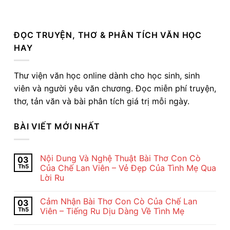
ĐỌC TRUYỆN, THƠ & PHÂN TÍCH VĂN HỌC
HAY
Thư viện văn học online dành cho học sinh, sinh
viên và người yêu văn chương. Đọc miễn phí truyện,
thơ, tản văn và bài phân tích giá trị mỗi ngày.
BÀI VIẾT MỚI NHẤT
Nội Dung Và Nghệ Thuật Bài Thơ Con Cò
03
Th5
Của Chế Lan Viên – Vẻ Đẹp Của Tình Mẹ Qua
Lời Ru
Không
có
Cảm Nhận Bài Thơ Con Cò Của Chế Lan
03
bình
luận
Th5
Viên – Tiếng Ru Dịu Dàng Về Tình Mẹ
ở
Nội
Không
Dung
có