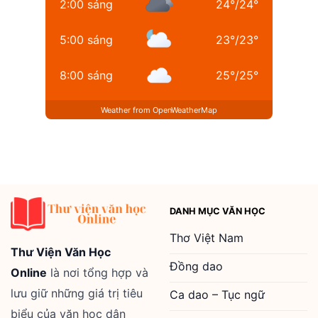
2:00 sáng
24
°
/
24
°
5:00 sáng
23
°
/
23
°
8:00 sáng
25
°
/
25
°
Weather from OpenWeatherMap
DANH MỤC VĂN HỌC
Thơ Việt Nam
Thư Viện Văn Học
Đồng dao
Online
là nơi tổng hợp và
lưu giữ những giá trị tiêu
Ca dao – Tục ngữ
biểu của văn học dân