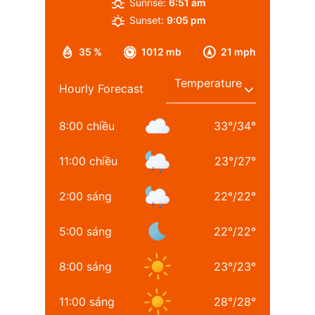
Sunrise:
6:51 am
Sunset:
9:05 pm
35 %
1012 mb
21 mph
Hourly Forecast
8:00 chiều
33
°
/
34
°
11:00 chiều
23
°
/
27
°
2:00 sáng
22
°
/
22
°
5:00 sáng
22
°
/
22
°
8:00 sáng
23
°
/
23
°
11:00 sáng
28
°
/
28
°