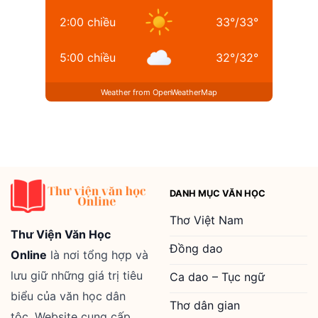
2:00 chiều
33
°
/
33
°
5:00 chiều
32
°
/
32
°
Weather from OpenWeatherMap
DANH MỤC VĂN HỌC
Thơ Việt Nam
Thư Viện Văn Học
Đồng dao
Online
là nơi tổng hợp và
lưu giữ những giá trị tiêu
Ca dao – Tục ngữ
biểu của văn học dân
Thơ dân gian
tộc. Website cung cấp