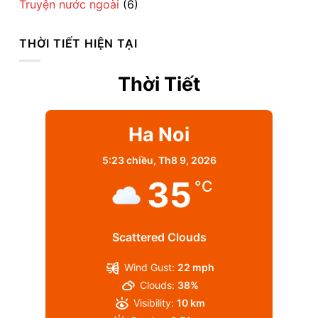
Truyện nước ngoài
(6)
THỜI TIẾT HIỆN TẠI
Thời Tiết
Ha Noi
5:23 chiều,
Th8 9, 2026
35
°C
Scattered Clouds
Wind Gust:
22 mph
Clouds:
38%
Visibility:
10 km