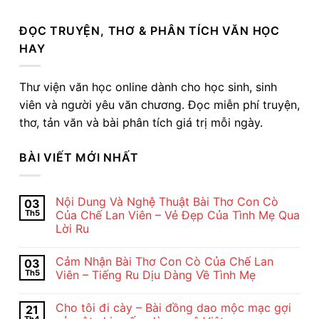
ĐỌC TRUYỆN, THƠ & PHÂN TÍCH VĂN HỌC
HAY
Thư viện văn học online dành cho học sinh, sinh
viên và người yêu văn chương. Đọc miễn phí truyện,
thơ, tản văn và bài phân tích giá trị mỗi ngày.
BÀI VIẾT MỚI NHẤT
Nội Dung Và Nghệ Thuật Bài Thơ Con Cò
03
Th5
Của Chế Lan Viên – Vẻ Đẹp Của Tình Mẹ Qua
Lời Ru
Không
có
Cảm Nhận Bài Thơ Con Cò Của Chế Lan
03
bình
luận
Th5
Viên – Tiếng Ru Dịu Dàng Về Tình Mẹ
ở
Nội
Không
Dung
có
Cho tôi đi cày – Bài đồng dao mộc mạc gợi
21
Và
bình
Nghệ
luận