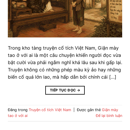
Trong kho tàng truyện cổ tích Việt Nam, Giận mày
tao ở với ai là một câu chuyện khiến người đọc vừa
bật cười vừa phải ngẫm nghĩ khá lâu sau khi gấp lại.
Truyện không có những phép màu kỳ ảo hay những
biến cố quá lớn lao, mà hấp dẫn bởi chính cái […]
TIẾP TỤC ĐỌC
→
Đăng trong
Truyện cổ tích Việt Nam
|
Được gắn thẻ
Giận mày
tao ở với ai
Để lại bình luận