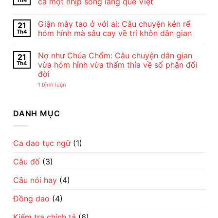
Th4
cả một nhịp sống làng quê Việt
Thuật
ở
Bài
Cảm
Không
Thơ
Nhận
có
Giận mày tao ở với ai: Câu chuyện kén rể
21
Con
Bài
bình
Cò
Thơ
luận
Th4
hóm hỉnh mà sâu cay về trí khôn dân gian
Của
Con
ở
Chế
Cò
Cho
Không
Lan
Của
tôi
có
Nợ như Chúa Chổm: Câu chuyện dân gian
21
Viên
Chế
đi
bình
–
Lan
cày
luận
Th4
vừa hóm hỉnh vừa thấm thía về số phận đổi
Vẻ
Viên
–
ở
đời
Đẹp
–
Bài
Giận
Của
Tiếng
đồng
mày
ở
1 bình luận
Tình
Ru
dao
tao
Nợ
Mẹ
Dịu
mộc
ở
như
Qua
Dàng
mạc
với
Chúa
Lời
Về
gợi
ai:
Chổm:
DANH MỤC
Ru
Tình
cả
Câu
Câu
Mẹ
một
chuyện
chuyện
nhịp
kén
dân
sống
rể
gian
làng
hóm
vừa
Ca dao tục ngữ
(1)
quê
hỉnh
hóm
Việt
mà
hỉnh
sâu
Câu đố
(3)
vừa
cay
thấm
về
thía
trí
Câu nói hay
(4)
về
khôn
số
dân
phận
gian
Đồng dao
(4)
đổi
đời
Kiểm tra chính tả
(6)