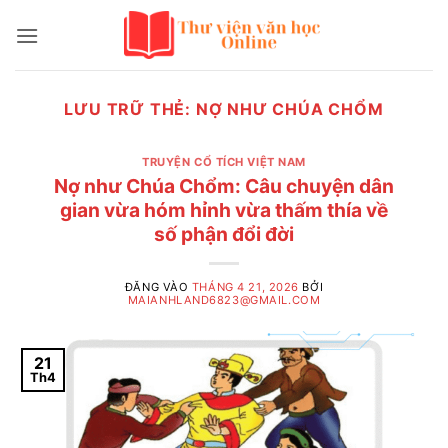
Bỏ
qua
nội
dung
LƯU TRỮ THẺ:
NỢ NHƯ CHÚA CHỔM
TRUYỆN CỔ TÍCH VIỆT NAM
Nợ như Chúa Chổm: Câu chuyện dân
gian vừa hóm hỉnh vừa thấm thía về
số phận đổi đời
ĐĂNG VÀO
THÁNG 4 21, 2026
BỞI
MAIANHLAND6823@GMAIL.COM
21
Th4