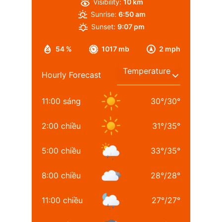
Visibility:
10 km
Sunrise:
6:50 am
Sunset:
9:07 pm
54 %
1017 mb
2 mph
Hourly Forecast
11:00 sáng
30
°
/
30
°
2:00 chiều
31
°
/
35
°
5:00 chiều
33
°
/
35
°
8:00 chiều
28
°
/
28
°
11:00 chiều
27
°
/
27
°