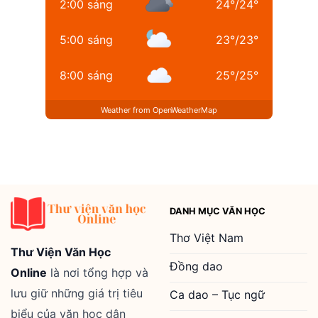
2:00 sáng
24
°
/
24
°
5:00 sáng
23
°
/
23
°
8:00 sáng
25
°
/
25
°
Weather from OpenWeatherMap
DANH MỤC VĂN HỌC
Thơ Việt Nam
Thư Viện Văn Học
Đồng dao
Online
là nơi tổng hợp và
lưu giữ những giá trị tiêu
Ca dao – Tục ngữ
biểu của văn học dân