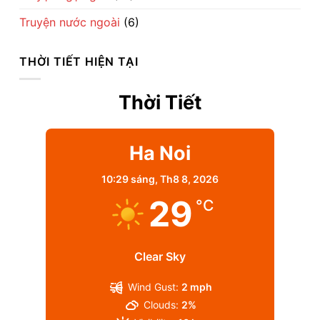
Truyện nước ngoài
(6)
THỜI TIẾT HIỆN TẠI
Thời Tiết
Ha Noi
10:29 sáng,
Th8 8, 2026
29
°C
Clear Sky
Wind Gust:
2 mph
Clouds:
2%