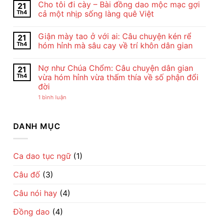
Cho tôi đi cày – Bài đồng dao mộc mạc gợi
21
Và
bình
Nghệ
luận
Th4
cả một nhịp sống làng quê Việt
Thuật
ở
Bài
Cảm
Không
Thơ
Nhận
có
Giận mày tao ở với ai: Câu chuyện kén rể
21
Con
Bài
bình
Cò
Thơ
luận
Th4
hóm hỉnh mà sâu cay về trí khôn dân gian
Của
Con
ở
Chế
Cò
Cho
Không
Lan
Của
tôi
có
Nợ như Chúa Chổm: Câu chuyện dân gian
21
Viên
Chế
đi
bình
–
Lan
cày
luận
Th4
vừa hóm hỉnh vừa thấm thía về số phận đổi
Vẻ
Viên
–
ở
đời
Đẹp
–
Bài
Giận
Của
Tiếng
đồng
mày
ở
1 bình luận
Tình
Ru
dao
tao
Nợ
Mẹ
Dịu
mộc
ở
như
Qua
Dàng
mạc
với
Chúa
Lời
Về
gợi
ai:
Chổm:
DANH MỤC
Ru
Tình
cả
Câu
Câu
Mẹ
một
chuyện
chuyện
nhịp
kén
dân
sống
rể
gian
làng
hóm
vừa
Ca dao tục ngữ
(1)
quê
hỉnh
hóm
Việt
mà
hỉnh
sâu
Câu đố
(3)
vừa
cay
thấm
về
thía
trí
Câu nói hay
(4)
về
khôn
số
dân
phận
gian
Đồng dao
(4)
đổi
đời