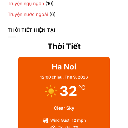
Truyện ngụ ngôn
(10)
Truyện nước ngoài
(6)
THỜI TIẾT HIỆN TẠI
Thời Tiết
Ha Noi
12:00 chiều,
Th8 9, 2026
32
°C
Clear Sky
Wind Gust:
12 mph
Clouds:
2%