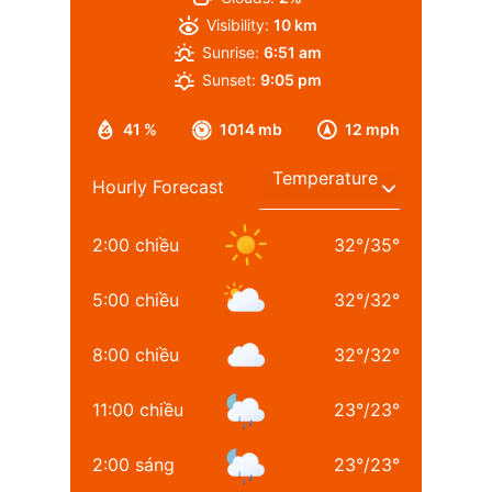
Visibility:
10 km
Sunrise:
6:51 am
Sunset:
9:05 pm
41 %
1014 mb
12 mph
Hourly Forecast
2:00 chiều
32
°
/
35
°
5:00 chiều
32
°
/
32
°
8:00 chiều
32
°
/
32
°
11:00 chiều
23
°
/
23
°
2:00 sáng
23
°
/
23
°