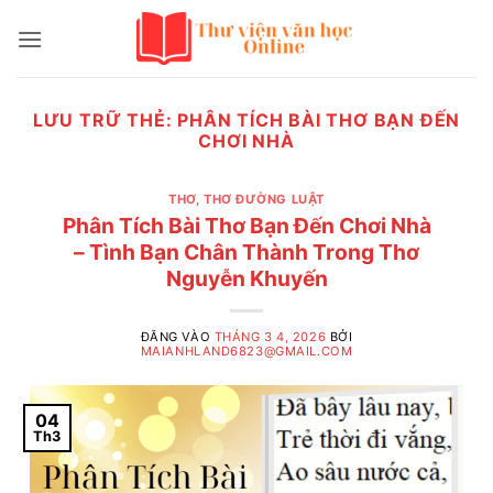
Bỏ
qua
nội
dung
LƯU TRỮ THẺ:
PHÂN TÍCH BÀI THƠ BẠN ĐẾN
CHƠI NHÀ
THƠ
,
THƠ ĐƯỜNG LUẬT
Phân Tích Bài Thơ Bạn Đến Chơi Nhà
– Tình Bạn Chân Thành Trong Thơ
Nguyễn Khuyến
ĐĂNG VÀO
THÁNG 3 4, 2026
BỞI
MAIANHLAND6823@GMAIL.COM
04
Th3