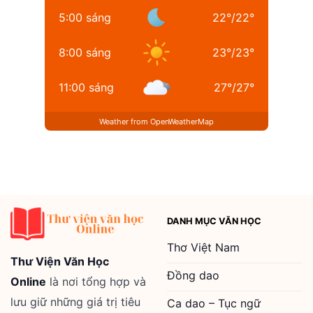
5:00 sáng
22
°
/
22
°
8:00 sáng
23
°
/
23
°
11:00 sáng
27
°
/
27
°
Weather from OpenWeatherMap
DANH MỤC VĂN HỌC
Thơ Việt Nam
Thư Viện Văn Học
Đồng dao
Online
là nơi tổng hợp và
lưu giữ những giá trị tiêu
Ca dao – Tục ngữ