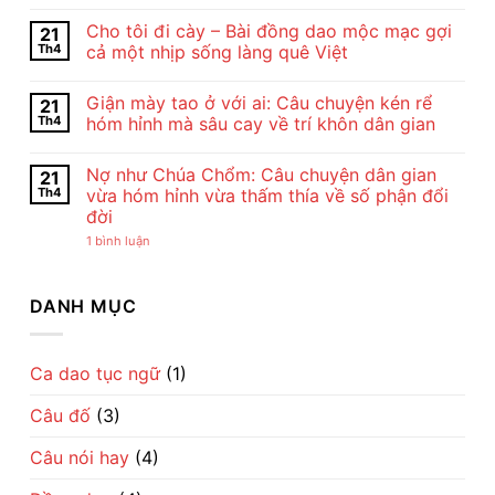
Nội
Không
Dung
có
Cho tôi đi cày – Bài đồng dao mộc mạc gợi
21
Và
bình
Nghệ
luận
Th4
cả một nhịp sống làng quê Việt
Thuật
ở
Bài
Cảm
Không
Thơ
Nhận
có
Giận mày tao ở với ai: Câu chuyện kén rể
21
Con
Bài
bình
Cò
Thơ
luận
Th4
hóm hỉnh mà sâu cay về trí khôn dân gian
Của
Con
ở
Chế
Cò
Cho
Không
Lan
Của
tôi
có
Nợ như Chúa Chổm: Câu chuyện dân gian
21
Viên
Chế
đi
bình
–
Lan
cày
luận
Th4
vừa hóm hỉnh vừa thấm thía về số phận đổi
Vẻ
Viên
–
ở
đời
Đẹp
–
Bài
Giận
Của
Tiếng
đồng
mày
ở
1 bình luận
Tình
Ru
dao
tao
Nợ
Mẹ
Dịu
mộc
ở
như
Qua
Dàng
mạc
với
Chúa
Lời
Về
gợi
ai:
Chổm:
DANH MỤC
Ru
Tình
cả
Câu
Câu
Mẹ
một
chuyện
chuyện
nhịp
kén
dân
sống
rể
gian
làng
hóm
vừa
Ca dao tục ngữ
(1)
quê
hỉnh
hóm
Việt
mà
hỉnh
sâu
Câu đố
(3)
vừa
cay
thấm
về
thía
trí
Câu nói hay
(4)
về
khôn
số
dân
phận
gian