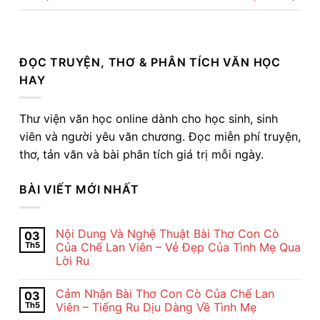
ĐỌC TRUYỆN, THƠ & PHÂN TÍCH VĂN HỌC
HAY
Thư viện văn học online dành cho học sinh, sinh
viên và người yêu văn chương. Đọc miễn phí truyện,
thơ, tản văn và bài phân tích giá trị mỗi ngày.
BÀI VIẾT MỚI NHẤT
Nội Dung Và Nghệ Thuật Bài Thơ Con Cò
03
Th5
Của Chế Lan Viên – Vẻ Đẹp Của Tình Mẹ Qua
Lời Ru
Không
có
Cảm Nhận Bài Thơ Con Cò Của Chế Lan
03
bình
luận
Th5
Viên – Tiếng Ru Dịu Dàng Về Tình Mẹ
ở