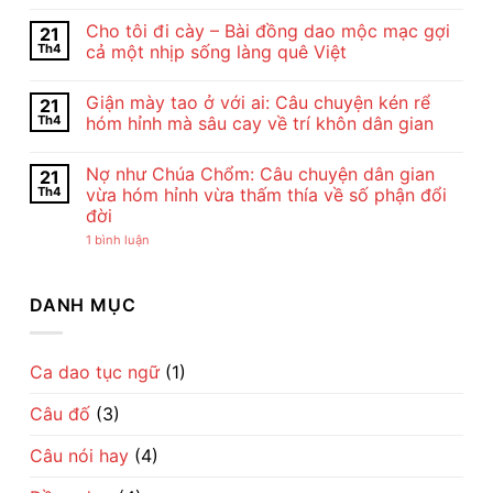
Nội
Không
Dung
có
Cho tôi đi cày – Bài đồng dao mộc mạc gợi
21
Và
bình
Nghệ
luận
Th4
cả một nhịp sống làng quê Việt
Thuật
ở
Bài
Cảm
Không
Thơ
Nhận
có
Giận mày tao ở với ai: Câu chuyện kén rể
21
Con
Bài
bình
Cò
Thơ
luận
Th4
hóm hỉnh mà sâu cay về trí khôn dân gian
Của
Con
ở
Chế
Cò
Cho
Không
Lan
Của
tôi
có
Nợ như Chúa Chổm: Câu chuyện dân gian
21
Viên
Chế
đi
bình
–
Lan
cày
luận
Th4
vừa hóm hỉnh vừa thấm thía về số phận đổi
Vẻ
Viên
–
ở
đời
Đẹp
–
Bài
Giận
Của
Tiếng
đồng
mày
ở
1 bình luận
Tình
Ru
dao
tao
Nợ
Mẹ
Dịu
mộc
ở
như
Qua
Dàng
mạc
với
Chúa
Lời
Về
gợi
ai:
Chổm:
DANH MỤC
Ru
Tình
cả
Câu
Câu
Mẹ
một
chuyện
chuyện
nhịp
kén
dân
sống
rể
gian
làng
hóm
vừa
Ca dao tục ngữ
(1)
quê
hỉnh
hóm
Việt
mà
hỉnh
sâu
Câu đố
(3)
vừa
cay
thấm
về
thía
trí
Câu nói hay
(4)
về
khôn
số
dân
phận
gian