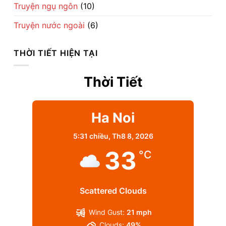
Truyện ngụ ngôn
(10)
Truyện nước ngoài
(6)
THỜI TIẾT HIỆN TẠI
Thời Tiết
Ha Noi
5:31 chiều,
Th8 8, 2026
33
°C
Scattered Clouds
Wind Gust:
21 mph
Clouds:
49%