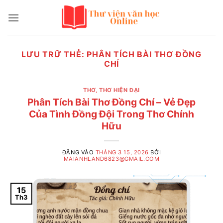
Bỏ
qua
nội
dung
LƯU TRỮ THẺ:
PHÂN TÍCH BÀI THƠ ĐỒNG
CHÍ
THƠ
,
THƠ HIỆN ĐẠI
Phân Tích Bài Thơ Đồng Chí – Vẻ Đẹp
Của Tình Đồng Đội Trong Thơ Chính
Hữu
ĐĂNG VÀO
THÁNG 3 15, 2026
BỞI
MAIANHLAND6823@GMAIL.COM
15
Th3