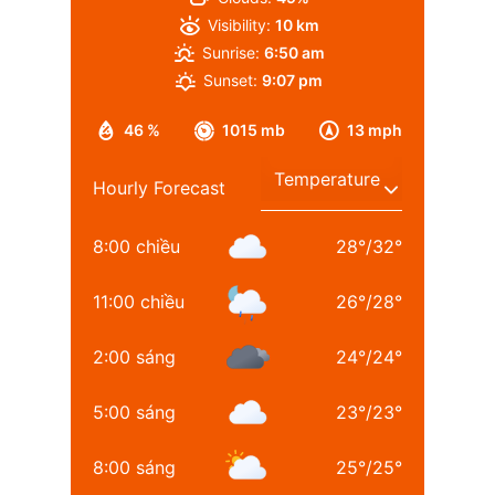
Visibility:
10 km
Sunrise:
6:50 am
Sunset:
9:07 pm
46 %
1015 mb
13 mph
Hourly Forecast
8:00 chiều
28
°
/
32
°
11:00 chiều
26
°
/
28
°
2:00 sáng
24
°
/
24
°
5:00 sáng
23
°
/
23
°
8:00 sáng
25
°
/
25
°