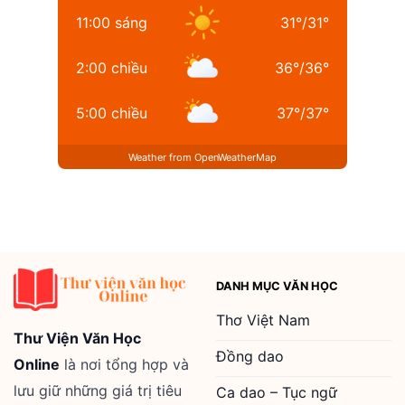
11:00 sáng
31
°
/
31
°
2:00 chiều
36
°
/
36
°
5:00 chiều
37
°
/
37
°
Weather from OpenWeatherMap
DANH MỤC VĂN HỌC
Thơ Việt Nam
Thư Viện Văn Học
Đồng dao
Online
là nơi tổng hợp và
lưu giữ những giá trị tiêu
Ca dao – Tục ngữ