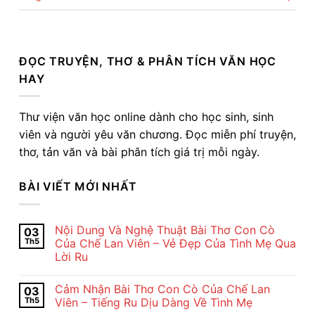
ĐỌC TRUYỆN, THƠ & PHÂN TÍCH VĂN HỌC
HAY
Thư viện văn học online dành cho học sinh, sinh
viên và người yêu văn chương. Đọc miễn phí truyện,
thơ, tản văn và bài phân tích giá trị mỗi ngày.
BÀI VIẾT MỚI NHẤT
Nội Dung Và Nghệ Thuật Bài Thơ Con Cò
03
Th5
Của Chế Lan Viên – Vẻ Đẹp Của Tình Mẹ Qua
Lời Ru
Không
có
Cảm Nhận Bài Thơ Con Cò Của Chế Lan
03
bình
luận
Th5
Viên – Tiếng Ru Dịu Dàng Về Tình Mẹ
ở