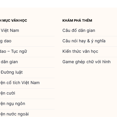
H MỤC VĂN HỌC
KHÁM PHÁ THÊM
 Việt Nam
Câu đố dân gian
g dao
Câu nói hay & ý nghĩa
dao – Tục ngữ
Kiến thức văn học
 dân gian
Game ghép chữ với hình
 Đường luật
yện cổ tích Việt Nam
yện cười
yện ngụ ngôn
yện nước ngoài