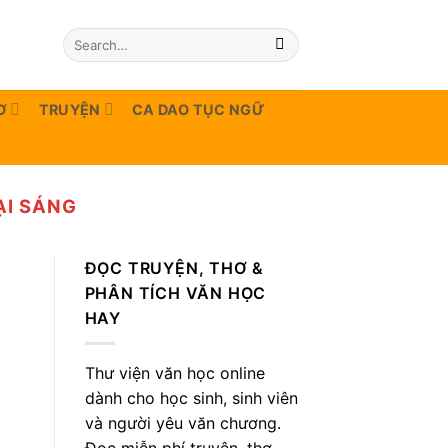
Ơ
TRUYỆN
CA DAO TỤC NGỮ
ẠI SÁNG
ĐỌC TRUYỆN, THƠ &
PHÂN TÍCH VĂN HỌC
HAY
Thư viện văn học online
dành cho học sinh, sinh viên
và người yêu văn chương.
Đọc miễn phí truyện, thơ,