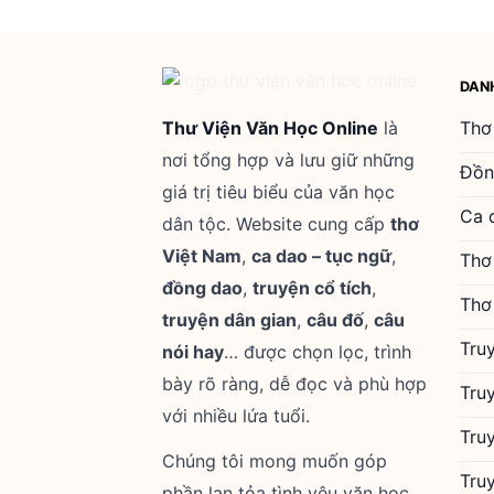
DAN
Thư Viện Văn Học Online
là
Thơ
nơi tổng hợp và lưu giữ những
Đồn
giá trị tiêu biểu của văn học
Ca 
dân tộc. Website cung cấp
thơ
Việt Nam
,
ca dao – tục ngữ
,
Thơ
đồng dao
,
truyện cổ tích
,
Thơ
truyện dân gian
,
câu đố
,
câu
Tru
nói hay
… được chọn lọc, trình
bày rõ ràng, dễ đọc và phù hợp
Tru
với nhiều lứa tuổi.
Tru
Chúng tôi mong muốn góp
Tru
phần lan tỏa tình yêu văn học