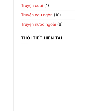
Truyện cười
(1)
Truyện ngụ ngôn
(10)
Truyện nước ngoài
(6)
THỜI TIẾT HIỆN TẠI
Thời Tiết
Ha Noi
8:44 chiều,
Th8 6, 2026
26
°C
Overcast Clouds