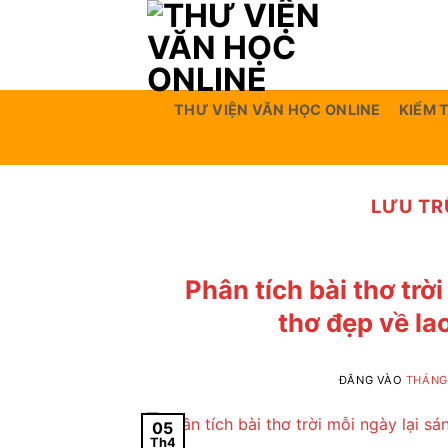
Bỏ
qua
nội
dung
THƯ VIỆN VĂN HỌC ONLINE
KIỂM 
LƯU TR
Phân tích bài thơ trờ
thơ đẹp về la
ĐĂNG VÀO
THÁNG 
05
Th4