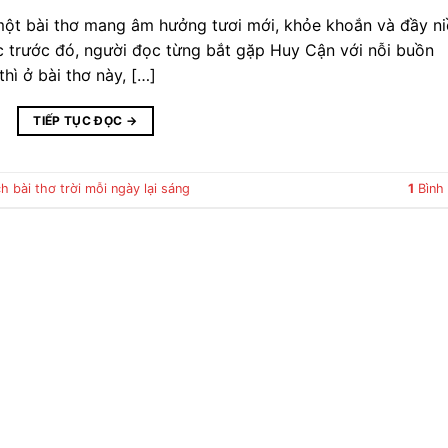
 một bài thơ mang âm hưởng tươi mới, khỏe khoắn và đầy n
c trước đó, người đọc từng bắt gặp Huy Cận với nỗi buồn
hì ở bài thơ này, […]
TIẾP TỤC ĐỌC
→
h bài thơ trời mỗi ngày lại sáng
1
Bình 