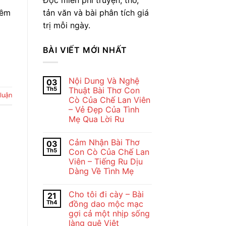
tản văn và bài phân tích giá
iềm
trị mỗi ngày.
BÀI VIẾT MỚI NHẤT
Nội Dung Và Nghệ
03
Th5
Thuật Bài Thơ Con
luận
Cò Của Chế Lan Viên
– Vẻ Đẹp Của Tình
Mẹ Qua Lời Ru
Không
có
Cảm Nhận Bài Thơ
03
bình
luận
Th5
Con Cò Của Chế Lan
ở
Viên – Tiếng Ru Dịu
Nội
Dung
Dàng Về Tình Mẹ
Và
Nghệ
Không
Thuật
có
Cho tôi đi cày – Bài
21
Bài
bình
Thơ
luận
Th4
đồng dao mộc mạc
ở
Con
gợi cả một nhịp sống
Cảm
Cò
Nhận
Của
làng quê Việt