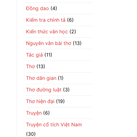
số
phận
Đồng dao
(4)
đổi
đời
Kiểm tra chính tả
(6)
Kiến thức văn học
(2)
Nguyên văn bài thơ
(13)
Tác giả
(11)
Thơ
(13)
Thơ dân gian
(1)
Thơ đường luật
(3)
Thơ hiện đại
(19)
Truyện
(6)
Truyện cổ tích Việt Nam
(30)