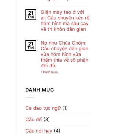
Bài
Chế
Thơ
Không
Lan
Con
có
Viên
Giận mày tao ở với
21
Cò
bình
–
Của
luận
Vẻ
Th4
ai: Câu chuyện kén rể
ở
Chế
Đẹp
hóm hỉnh mà sâu cay
Cho
Lan
Của
tôi
Viên
Tình
về trí khôn dân gian
đi
–
Mẹ
cày
Không
Tiếng
Qua
–
có
Ru
Lời
Nợ như Chúa Chổm:
21
Bài
bình
Dịu
Ru
đồng
luận
Dàng
Th4
Câu chuyện dân gian
ở
dao
Về
vừa hóm hỉnh vừa
Giận
mộc
Tình
mày
mạc
Mẹ
thấm thía về số phận
tao
gợi
đổi đời
ở
cả
với
một
ở
1 bình luận
ai:
nhịp
Nợ
Câu
sống
như
chuyện
làng
Chúa
kén
quê
Chổm:
DANH MỤC
rể
Việt
Câu
hóm
chuyện
hỉnh
dân
mà
gian
sâu
vừa
Ca dao tục ngữ
(1)
cay
hóm
về
hỉnh
trí
Câu đố
(3)
vừa
khôn
thấm
dân
thía
gian
Câu nói hay
(4)
về