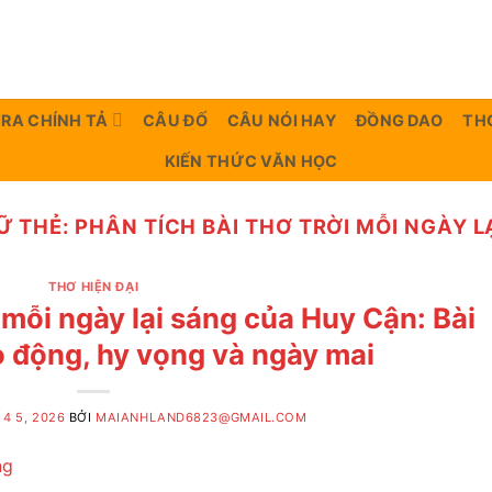
TRA CHÍNH TẢ
CÂU ĐỐ
CÂU NÓI HAY
ĐỒNG DAO
TH
KIẾN THỨC VĂN HỌC
Ữ THẺ:
PHÂN TÍCH BÀI THƠ TRỜI MỖI NGÀY L
THƠ HIỆN ĐẠI
i mỗi ngày lại sáng của Huy Cận: Bài
o động, hy vọng và ngày mai
4 5, 2026
BỞI
MAIANHLAND6823@GMAIL.COM