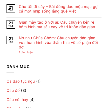
Nội
Không
Dung
có
Cho tôi đi cày – Bài đồng dao mộc mạc gợi
21
Và
bình
Nghệ
luận
Th4
cả một nhịp sống làng quê Việt
Thuật
ở
Bài
Cảm
Không
Thơ
Nhận
có
Giận mày tao ở với ai: Câu chuyện kén rể
21
Con
Bài
bình
Cò
Thơ
luận
Th4
hóm hỉnh mà sâu cay về trí khôn dân gian
Của
Con
ở
Chế
Cò
Cho
Không
Lan
Của
tôi
có
Nợ như Chúa Chổm: Câu chuyện dân gian
21
Viên
Chế
đi
bình
–
Lan
cày
luận
Th4
vừa hóm hỉnh vừa thấm thía về số phận đổi
Vẻ
Viên
–
ở
đời
Đẹp
–
Bài
Giận
Của
Tiếng
đồng
mày
ở
1 bình luận
Tình
Ru
dao
tao
Nợ
Mẹ
Dịu
mộc
ở
như
Qua
Dàng
mạc
với
Chúa
Lời
Về
gợi
ai:
Chổm:
DANH MỤC
Ru
Tình
cả
Câu
Câu
Mẹ
một
chuyện
chuyện
nhịp
kén
dân
sống
rể
gian
làng
hóm
vừa
Ca dao tục ngữ
(1)
quê
hỉnh
hóm
Việt
mà
hỉnh
sâu
Câu đố
(3)
vừa
cay
thấm
về
thía
trí
Câu nói hay
(4)
về
khôn
số
dân
phận
gian