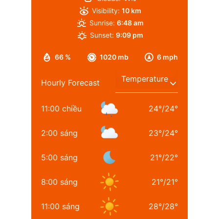
Visibility:
10 km
Sunrise:
6:48 am
Sunset:
9:09 pm
66 %
1020 mb
6 mph
Hourly Forecast
11:00 chiều
24
°
/
24
°
2:00 sáng
23
°
/
24
°
5:00 sáng
21
°
/
22
°
8:00 sáng
21
°
/
21
°
11:00 sáng
28
°
/
28
°