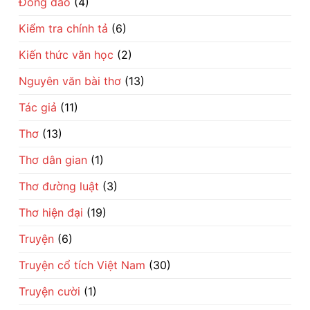
Đồng dao
(4)
đổi
đời
Kiểm tra chính tả
(6)
Kiến thức văn học
(2)
Nguyên văn bài thơ
(13)
Tác giả
(11)
Thơ
(13)
Thơ dân gian
(1)
Thơ đường luật
(3)
Thơ hiện đại
(19)
Truyện
(6)
Truyện cổ tích Việt Nam
(30)
Truyện cười
(1)