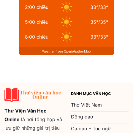
2:00 chiều
33
°
/
33
°
5:00 chiều
35
°
/
35
°
8:00 chiều
33
°
/
33
°
Weather from OpenWeatherMap
DANH MỤC VĂN HỌC
Thơ Việt Nam
Thư Viện Văn Học
Đồng dao
Online
là nơi tổng hợp và
lưu giữ những giá trị tiêu
Ca dao – Tục ngữ