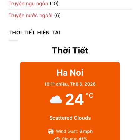
Truyện ngụ ngôn
(10)
Truyện nước ngoài
(6)
THỜI TIẾT HIỆN TẠI
Thời Tiết
Ha Noi
10:11 chiều,
Th8 6, 2026
24
°C
Scattered Clouds
Wind Gust:
6 mph
Clouds:
41%