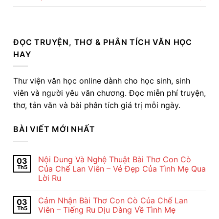
ĐỌC TRUYỆN, THƠ & PHÂN TÍCH VĂN HỌC
HAY
Thư viện văn học online dành cho học sinh, sinh
viên và người yêu văn chương. Đọc miễn phí truyện,
thơ, tản văn và bài phân tích giá trị mỗi ngày.
BÀI VIẾT MỚI NHẤT
Nội Dung Và Nghệ Thuật Bài Thơ Con Cò
03
Th5
Của Chế Lan Viên – Vẻ Đẹp Của Tình Mẹ Qua
Lời Ru
Không
có
Cảm Nhận Bài Thơ Con Cò Của Chế Lan
03
bình
luận
Th5
Viên – Tiếng Ru Dịu Dàng Về Tình Mẹ
ở