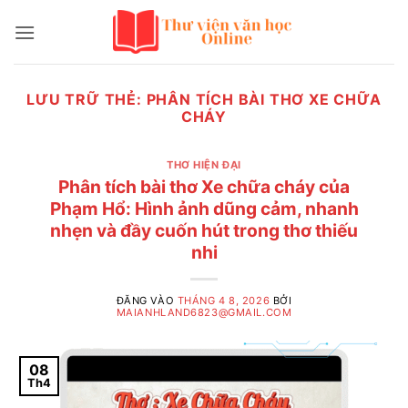
Bỏ
qua
nội
dung
LƯU TRỮ THẺ:
PHÂN TÍCH BÀI THƠ XE CHỮA
CHÁY
THƠ HIỆN ĐẠI
Phân tích bài thơ Xe chữa cháy của
Phạm Hổ: Hình ảnh dũng cảm, nhanh
nhẹn và đầy cuốn hút trong thơ thiếu
nhi
ĐĂNG VÀO
THÁNG 4 8, 2026
BỞI
MAIANHLAND6823@GMAIL.COM
08
Th4