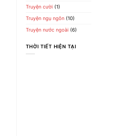
Truyện cười
(1)
Truyện ngụ ngôn
(10)
Truyện nước ngoài
(6)
THỜI TIẾT HIỆN TẠI
Thời Tiết
Ha Noi
3:44 sáng,
Th8 8, 2026
23
°C
Clear Sky