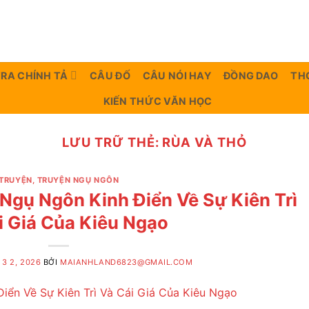
TRA CHÍNH TẢ
CÂU ĐỐ
CÂU NÓI HAY
ĐỒNG DAO
TH
KIẾN THỨC VĂN HỌC
LƯU TRỮ THẺ:
RÙA VÀ THỎ
TRUYỆN
,
TRUYỆN NGỤ NGÔN
 Ngụ Ngôn Kinh Điển Về Sự Kiên Trì
i Giá Của Kiêu Ngạo
3 2, 2026
BỞI
MAIANHLAND6823@GMAIL.COM