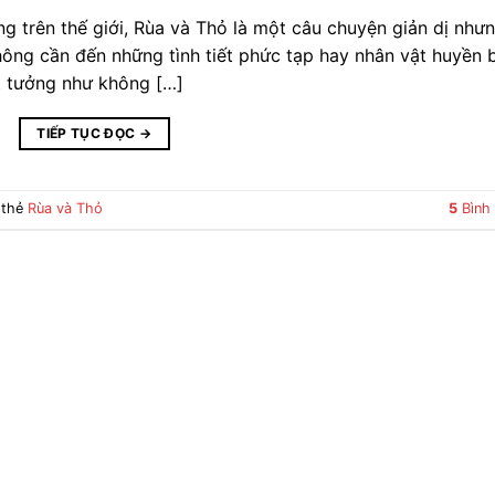
ng trên thế giới, Rùa và Thỏ là một câu chuyện giản dị như
hông cần đến những tình tiết phức tạp hay nhân vật huyền b
t tưởng như không […]
TIẾP TỤC ĐỌC
→
 thẻ
Rùa và Thỏ
5
Bình 