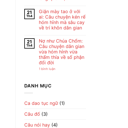
Bài
Chế
Thơ
Không
Lan
Con
có
Viên
Giận mày tao ở với
21
Cò
bình
–
Của
luận
Vẻ
Th4
ai: Câu chuyện kén rể
ở
Chế
Đẹp
hóm hỉnh mà sâu cay
Cho
Lan
Của
tôi
Viên
Tình
về trí khôn dân gian
đi
–
Mẹ
cày
Không
Tiếng
Qua
–
có
Ru
Lời
Nợ như Chúa Chổm:
21
Bài
bình
Dịu
Ru
đồng
luận
Dàng
Th4
Câu chuyện dân gian
ở
dao
Về
vừa hóm hỉnh vừa
Giận
mộc
Tình
mày
mạc
Mẹ
thấm thía về số phận
tao
gợi
đổi đời
ở
cả
với
một
ở
1 bình luận
ai:
nhịp
Nợ
Câu
sống
như
chuyện
làng
Chúa
kén
quê
Chổm:
DANH MỤC
rể
Việt
Câu
hóm
chuyện
hỉnh
dân
mà
gian
sâu
vừa
Ca dao tục ngữ
(1)
cay
hóm
về
hỉnh
trí
Câu đố
(3)
vừa
khôn
thấm
dân
thía
gian
Câu nói hay
(4)
về