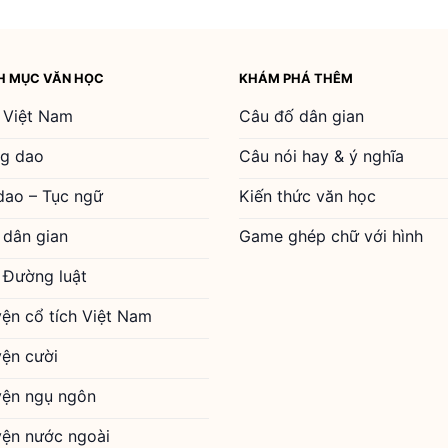
H MỤC VĂN HỌC
KHÁM PHÁ THÊM
 Việt Nam
Câu đố dân gian
g dao
Câu nói hay & ý nghĩa
dao – Tục ngữ
Kiến thức văn học
 dân gian
Game ghép chữ với hình
 Đường luật
yện cổ tích Việt Nam
yện cười
yện ngụ ngôn
yện nước ngoài