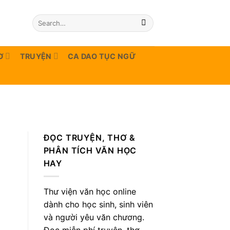
Ơ
TRUYỆN
CA DAO TỤC NGỮ
ĐỌC TRUYỆN, THƠ &
PHÂN TÍCH VĂN HỌC
HAY
Thư viện văn học online
dành cho học sinh, sinh viên
và người yêu văn chương.
Đọc miễn phí truyện, thơ,