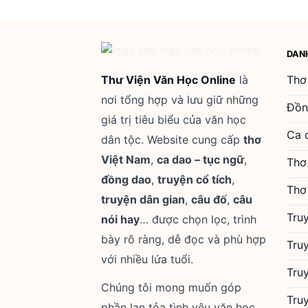
DAN
Thư Viện Văn Học Online
là
Thơ
nơi tổng hợp và lưu giữ những
Đồn
giá trị tiêu biểu của văn học
Ca 
dân tộc. Website cung cấp
thơ
Việt Nam
,
ca dao – tục ngữ
,
Thơ
đồng dao
,
truyện cổ tích
,
Thơ
truyện dân gian
,
câu đố
,
câu
Tru
nói hay
… được chọn lọc, trình
bày rõ ràng, dễ đọc và phù hợp
Tru
với nhiều lứa tuổi.
Tru
Chúng tôi mong muốn góp
Tru
phần lan tỏa tình yêu văn học