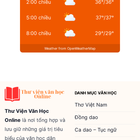
2:00 chiều
36
°
/
36
°
5:00 chiều
37
°
/
37
°
8:00 chiều
29
°
/
29
°
Weather from OpenWeatherMap
DANH MỤC VĂN HỌC
Thơ Việt Nam
Thư Viện Văn Học
Đồng dao
Online
là nơi tổng hợp và
lưu giữ những giá trị tiêu
Ca dao – Tục ngữ
biểu của văn học dân