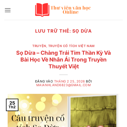
Bỏ
qua
nội
dung
LƯU TRỮ THẺ:
SỌ DỪA
TRUYỆN
,
TRUYỆN CỔ TÍCH VIỆT NAM
Sọ Dừa – Chàng Trái Tim Thần Kỳ Và
Bài Học Về Nhân Ái Trong Truyền
Thuyết Việt
ĐĂNG VÀO
THÁNG 2 25, 2026
BỞI
MAIANHLAND6823@GMAIL.COM
25
Th2