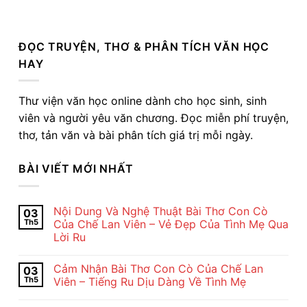
ĐỌC TRUYỆN, THƠ & PHÂN TÍCH VĂN HỌC
HAY
Thư viện văn học online dành cho học sinh, sinh
viên và người yêu văn chương. Đọc miễn phí truyện,
thơ, tản văn và bài phân tích giá trị mỗi ngày.
BÀI VIẾT MỚI NHẤT
Nội Dung Và Nghệ Thuật Bài Thơ Con Cò
03
Th5
Của Chế Lan Viên – Vẻ Đẹp Của Tình Mẹ Qua
Lời Ru
Không
có
Cảm Nhận Bài Thơ Con Cò Của Chế Lan
03
bình
luận
Th5
Viên – Tiếng Ru Dịu Dàng Về Tình Mẹ
ở
Nội
Không
Dung
có