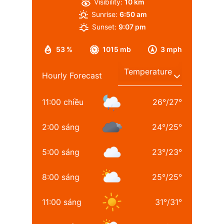
Visibility:
10 km
Sunrise:
6:50 am
Sunset:
9:07 pm
53 %
1015 mb
3 mph
Hourly Forecast
11:00 chiều
26
°
/
27
°
2:00 sáng
24
°
/
25
°
5:00 sáng
23
°
/
23
°
8:00 sáng
25
°
/
25
°
11:00 sáng
31
°
/
31
°