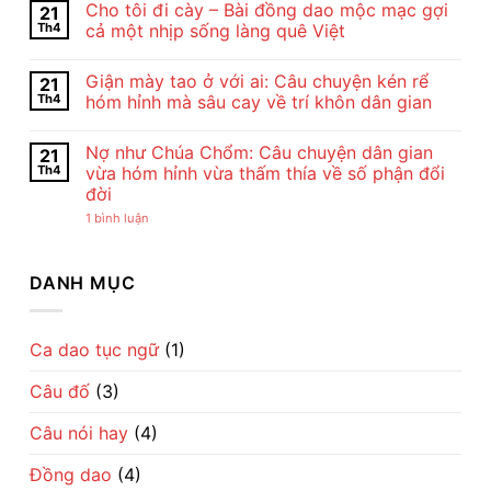
Cho tôi đi cày – Bài đồng dao mộc mạc gợi
21
Và
bình
Nghệ
luận
Th4
cả một nhịp sống làng quê Việt
Thuật
ở
Bài
Cảm
Không
Thơ
Nhận
có
Giận mày tao ở với ai: Câu chuyện kén rể
21
Con
Bài
bình
Cò
Thơ
luận
Th4
hóm hỉnh mà sâu cay về trí khôn dân gian
Của
Con
ở
Chế
Cò
Cho
Không
Lan
Của
tôi
có
Nợ như Chúa Chổm: Câu chuyện dân gian
21
Viên
Chế
đi
bình
–
Lan
cày
luận
Th4
vừa hóm hỉnh vừa thấm thía về số phận đổi
Vẻ
Viên
–
ở
đời
Đẹp
–
Bài
Giận
Của
Tiếng
đồng
mày
ở
1 bình luận
Tình
Ru
dao
tao
Nợ
Mẹ
Dịu
mộc
ở
như
Qua
Dàng
mạc
với
Chúa
Lời
Về
gợi
ai:
Chổm:
DANH MỤC
Ru
Tình
cả
Câu
Câu
Mẹ
một
chuyện
chuyện
nhịp
kén
dân
sống
rể
gian
làng
hóm
vừa
Ca dao tục ngữ
(1)
quê
hỉnh
hóm
Việt
mà
hỉnh
sâu
Câu đố
(3)
vừa
cay
thấm
về
thía
trí
Câu nói hay
(4)
về
khôn
số
dân
phận
gian
Đồng dao
(4)
đổi
đời