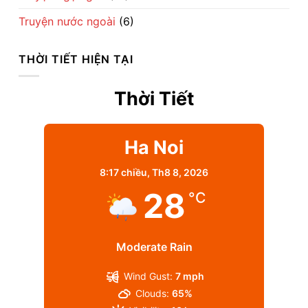
Truyện nước ngoài
(6)
THỜI TIẾT HIỆN TẠI
Thời Tiết
Ha Noi
8:17 chiều,
Th8 8, 2026
28
°C
Moderate Rain
Wind Gust:
7 mph
Clouds:
65%