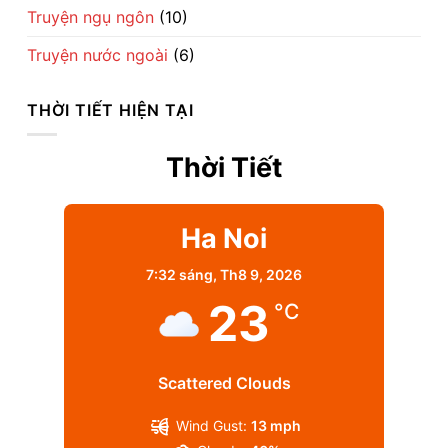
Truyện ngụ ngôn
(10)
Truyện nước ngoài
(6)
THỜI TIẾT HIỆN TẠI
Thời Tiết
Ha Noi
7:32 sáng,
Th8 9, 2026
23
°C
Scattered Clouds
Wind Gust:
13 mph