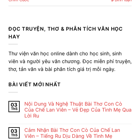
ĐỌC TRUYỆN, THƠ & PHÂN TÍCH VĂN HỌC
HAY
Thư viện văn học online dành cho học sinh, sinh
viên và người yêu văn chương. Đọc miễn phí truyện,
thơ, tản văn và bài phân tích giá trị mỗi ngày.
BÀI VIẾT MỚI NHẤT
Nội Dung Và Nghệ Thuật Bài Thơ Con Cò
03
Th5
Của Chế Lan Viên – Vẻ Đẹp Của Tình Mẹ Qua
Lời Ru
Không
có
Cảm Nhận Bài Thơ Con Cò Của Chế Lan
03
bình
luận
Th5
Viên – Tiếng Ru Dịu Dàng Về Tình Mẹ
ở