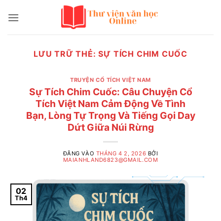
Bỏ
qua
nội
dung
LƯU TRỮ THẺ:
SỰ TÍCH CHIM CUỐC
TRUYỆN CỔ TÍCH VIỆT NAM
Sự Tích Chim Cuốc: Câu Chuyện Cổ
Tích Việt Nam Cảm Động Về Tình
Bạn, Lòng Tự Trọng Và Tiếng Gọi Day
Dứt Giữa Núi Rừng
ĐĂNG VÀO
THÁNG 4 2, 2026
BỞI
MAIANHLAND6823@GMAIL.COM
02
Th4