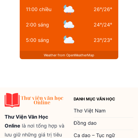
11:00 chiều
26
°
/
26
°
2:00 sáng
24
°
/
24
°
5:00 sáng
23
°
/
23
°
Weather from OpenWeatherMap
DANH MỤC VĂN HỌC
Thơ Việt Nam
Thư Viện Văn Học
Đồng dao
Online
là nơi tổng hợp và
lưu giữ những giá trị tiêu
Ca dao – Tục ngữ