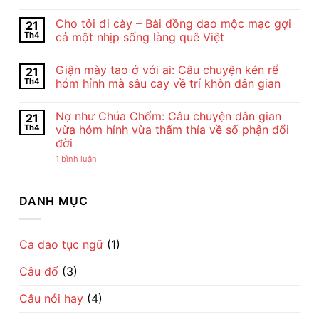
Nội
Không
Dung
có
Cho tôi đi cày – Bài đồng dao mộc mạc gợi
21
Và
bình
Nghệ
luận
Th4
cả một nhịp sống làng quê Việt
Thuật
ở
Bài
Cảm
Không
Thơ
Nhận
có
Giận mày tao ở với ai: Câu chuyện kén rể
21
Con
Bài
bình
Cò
Thơ
luận
Th4
hóm hỉnh mà sâu cay về trí khôn dân gian
Của
Con
ở
Chế
Cò
Cho
Không
Lan
Của
tôi
có
Nợ như Chúa Chổm: Câu chuyện dân gian
21
Viên
Chế
đi
bình
–
Lan
cày
luận
Th4
vừa hóm hỉnh vừa thấm thía về số phận đổi
Vẻ
Viên
–
ở
đời
Đẹp
–
Bài
Giận
Của
Tiếng
đồng
mày
ở
1 bình luận
Tình
Ru
dao
tao
Nợ
Mẹ
Dịu
mộc
ở
như
Qua
Dàng
mạc
với
Chúa
Lời
Về
gợi
ai:
Chổm:
DANH MỤC
Ru
Tình
cả
Câu
Câu
Mẹ
một
chuyện
chuyện
nhịp
kén
dân
sống
rể
gian
làng
hóm
vừa
Ca dao tục ngữ
(1)
quê
hỉnh
hóm
Việt
mà
hỉnh
sâu
Câu đố
(3)
vừa
cay
thấm
về
thía
trí
Câu nói hay
(4)
về
khôn
số
dân
phận