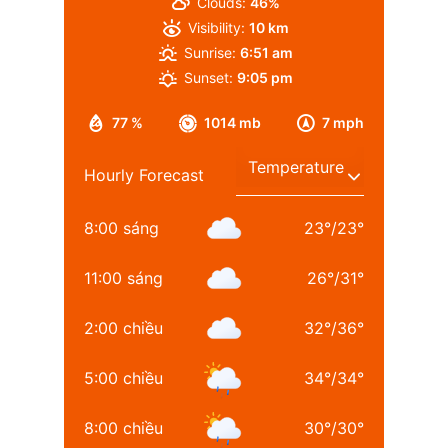
Clouds:
46%
Visibility:
10 km
Sunrise:
6:51 am
Sunset:
9:05 pm
77 %
1014 mb
7 mph
Hourly Forecast
8:00 sáng
23
°
/
23
°
11:00 sáng
26
°
/
31
°
2:00 chiều
32
°
/
36
°
5:00 chiều
34
°
/
34
°
8:00 chiều
30
°
/
30
°