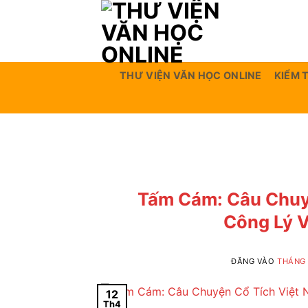
Bỏ
qua
nội
dung
THƯ VIỆN VĂN HỌC ONLINE
KIỂM 
Tấm Cám: Câu Chuyệ
Công Lý 
ĐĂNG VÀO
THÁNG 
12
Th4