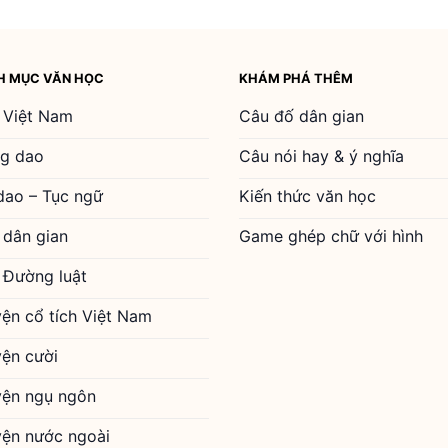
H MỤC VĂN HỌC
KHÁM PHÁ THÊM
 Việt Nam
Câu đố dân gian
g dao
Câu nói hay & ý nghĩa
dao – Tục ngữ
Kiến thức văn học
 dân gian
Game ghép chữ với hình
 Đường luật
yện cổ tích Việt Nam
yện cười
yện ngụ ngôn
yện nước ngoài