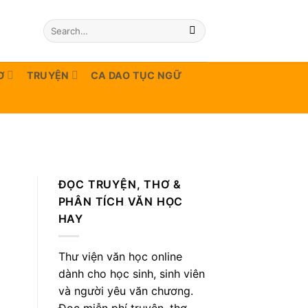
Ơ
TRUYỆN
CA DAO TỤC NGỮ
ĐỌC TRUYỆN, THƠ &
PHÂN TÍCH VĂN HỌC
HAY
Thư viện văn học online
dành cho học sinh, sinh viên
và người yêu văn chương.
Đọc miễn phí truyện, thơ,