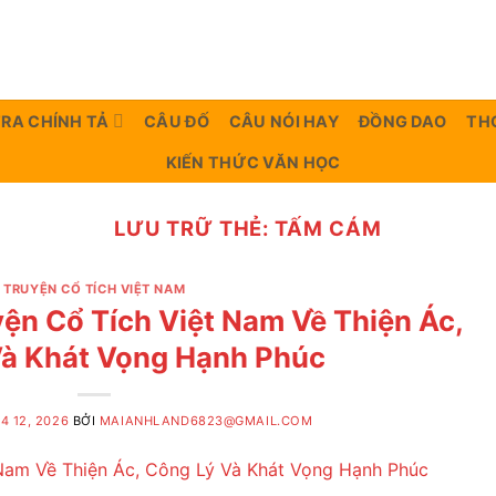
TRA CHÍNH TẢ
CÂU ĐỐ
CÂU NÓI HAY
ĐỒNG DAO
TH
KIẾN THỨC VĂN HỌC
LƯU TRỮ THẺ:
TẤM CÁM
TRUYỆN CỔ TÍCH VIỆT NAM
n Cổ Tích Việt Nam Về Thiện Ác,
Và Khát Vọng Hạnh Phúc
4 12, 2026
BỞI
MAIANHLAND6823@GMAIL.COM