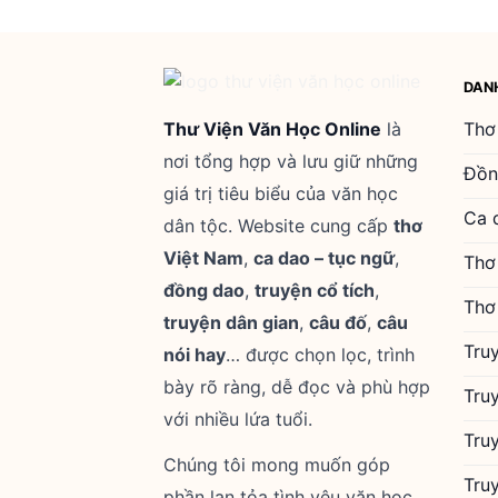
DAN
Thư Viện Văn Học Online
là
Thơ
nơi tổng hợp và lưu giữ những
Đồn
giá trị tiêu biểu của văn học
Ca 
dân tộc. Website cung cấp
thơ
Việt Nam
,
ca dao – tục ngữ
,
Thơ
đồng dao
,
truyện cổ tích
,
Thơ
truyện dân gian
,
câu đố
,
câu
Tru
nói hay
… được chọn lọc, trình
bày rõ ràng, dễ đọc và phù hợp
Tru
với nhiều lứa tuổi.
Tru
Chúng tôi mong muốn góp
Tru
phần lan tỏa tình yêu văn học