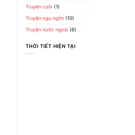
Truyện cười
(1)
Truyện ngụ ngôn
(10)
Truyện nước ngoài
(6)
THỜI TIẾT HIỆN TẠI
Thời Tiết
Ha Noi
9:33 chiều,
Th8 6, 2026
25
°C
Broken Clouds