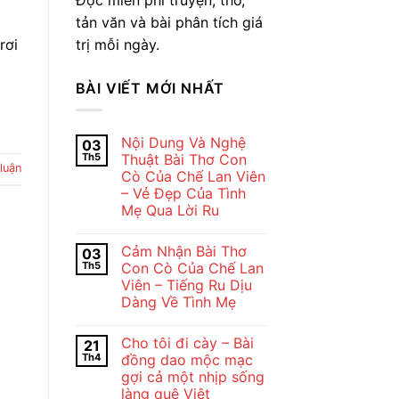
tản văn và bài phân tích giá
trị mỗi ngày.
rơi
BÀI VIẾT MỚI NHẤT
Nội Dung Và Nghệ
03
Th5
Thuật Bài Thơ Con
luận
Cò Của Chế Lan Viên
– Vẻ Đẹp Của Tình
Mẹ Qua Lời Ru
Không
có
Cảm Nhận Bài Thơ
03
bình
luận
Th5
Con Cò Của Chế Lan
ở
Viên – Tiếng Ru Dịu
Nội
Dung
Dàng Về Tình Mẹ
Và
Nghệ
Không
Thuật
có
Cho tôi đi cày – Bài
21
Bài
bình
Thơ
luận
Th4
đồng dao mộc mạc
ở
Con
gợi cả một nhịp sống
Cảm
Cò
Nhận
Của
làng quê Việt