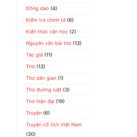
số
phận
Đồng dao
(4)
đổi
đời
Kiểm tra chính tả
(6)
Kiến thức văn học
(2)
Nguyên văn bài thơ
(13)
Tác giả
(11)
Thơ
(13)
Thơ dân gian
(1)
Thơ đường luật
(3)
Thơ hiện đại
(19)
Truyện
(6)
Truyện cổ tích Việt Nam
(30)