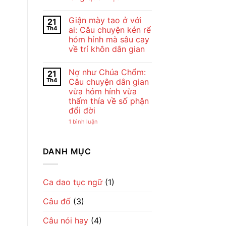
Bài
Chế
Thơ
Không
Lan
Con
có
Viên
Giận mày tao ở với
21
Cò
bình
–
Của
luận
Vẻ
Th4
ai: Câu chuyện kén rể
ở
Chế
Đẹp
hóm hỉnh mà sâu cay
Cho
Lan
Của
tôi
Viên
Tình
về trí khôn dân gian
đi
–
Mẹ
cày
Không
Tiếng
Qua
–
có
Ru
Lời
Nợ như Chúa Chổm:
21
Bài
bình
Dịu
Ru
đồng
luận
Dàng
Th4
Câu chuyện dân gian
ở
dao
Về
vừa hóm hỉnh vừa
Giận
mộc
Tình
mày
mạc
Mẹ
thấm thía về số phận
tao
gợi
đổi đời
ở
cả
với
một
ở
1 bình luận
ai:
nhịp
Nợ
Câu
sống
như
chuyện
làng
Chúa
kén
quê
Chổm:
DANH MỤC
rể
Việt
Câu
hóm
chuyện
hỉnh
dân
mà
gian
sâu
vừa
Ca dao tục ngữ
(1)
cay
hóm
về
hỉnh
trí
Câu đố
(3)
vừa
khôn
thấm
dân
thía
gian
Câu nói hay
(4)
về