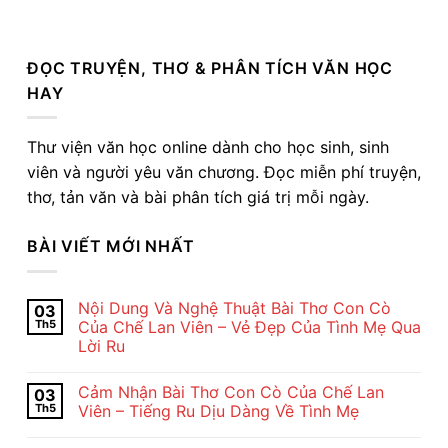
ĐỌC TRUYỆN, THƠ & PHÂN TÍCH VĂN HỌC
HAY
Thư viện văn học online dành cho học sinh, sinh
viên và người yêu văn chương. Đọc miễn phí truyện,
thơ, tản văn và bài phân tích giá trị mỗi ngày.
BÀI VIẾT MỚI NHẤT
Nội Dung Và Nghệ Thuật Bài Thơ Con Cò
03
Th5
Của Chế Lan Viên – Vẻ Đẹp Của Tình Mẹ Qua
Lời Ru
Không
có
Cảm Nhận Bài Thơ Con Cò Của Chế Lan
03
bình
luận
Th5
Viên – Tiếng Ru Dịu Dàng Về Tình Mẹ
ở
Nội
Không
Dung
có