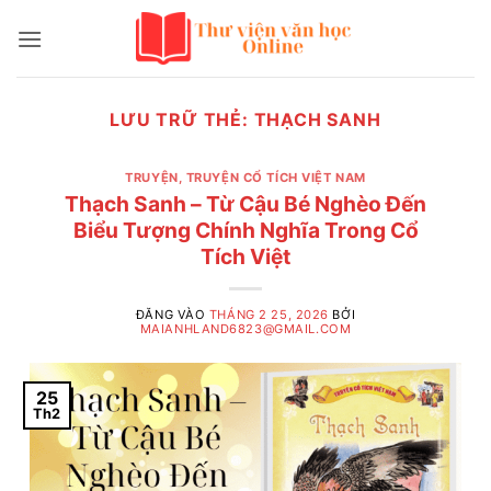
Bỏ
qua
nội
dung
LƯU TRỮ THẺ:
THẠCH SANH
TRUYỆN
,
TRUYỆN CỔ TÍCH VIỆT NAM
Thạch Sanh – Từ Cậu Bé Nghèo Đến
Biểu Tượng Chính Nghĩa Trong Cổ
Tích Việt
ĐĂNG VÀO
THÁNG 2 25, 2026
BỞI
MAIANHLAND6823@GMAIL.COM
25
Th2