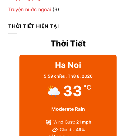
Truyện nước ngoài
(6)
THỜI TIẾT HIỆN TẠI
Thời Tiết
Ha Noi
5:59 chiều,
Th8 8, 2026
33
°C
Moderate Rain
Wind Gust:
21 mph
Clouds:
49%