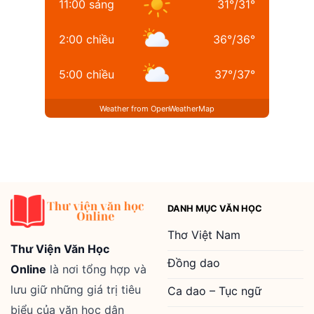
11:00 sáng
31
°
/
31
°
2:00 chiều
36
°
/
36
°
5:00 chiều
37
°
/
37
°
Weather from OpenWeatherMap
DANH MỤC VĂN HỌC
Thơ Việt Nam
Thư Viện Văn Học
Đồng dao
Online
là nơi tổng hợp và
lưu giữ những giá trị tiêu
Ca dao – Tục ngữ
biểu của văn học dân