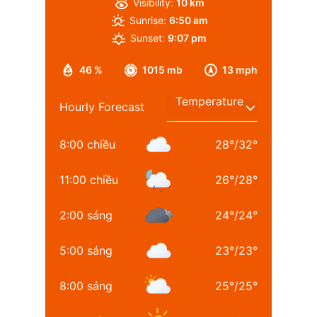
Visibility:
10 km
Sunrise:
6:50 am
Sunset:
9:07 pm
46 %
1015 mb
13 mph
Hourly Forecast
8:00 chiều
28
°
/
32
°
11:00 chiều
26
°
/
28
°
2:00 sáng
24
°
/
24
°
5:00 sáng
23
°
/
23
°
8:00 sáng
25
°
/
25
°