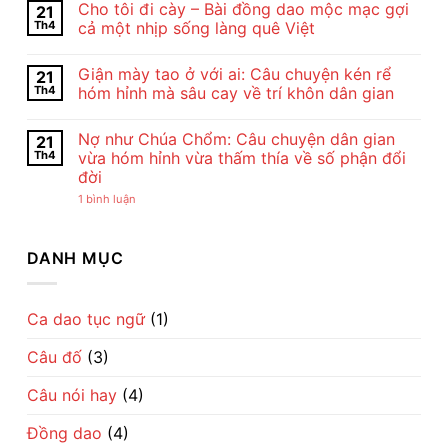
Cho tôi đi cày – Bài đồng dao mộc mạc gợi
21
Và
bình
Nghệ
luận
Th4
cả một nhịp sống làng quê Việt
Thuật
ở
Bài
Cảm
Không
Thơ
Nhận
có
Giận mày tao ở với ai: Câu chuyện kén rể
21
Con
Bài
bình
Cò
Thơ
luận
Th4
hóm hỉnh mà sâu cay về trí khôn dân gian
Của
Con
ở
Chế
Cò
Cho
Không
Lan
Của
tôi
có
Nợ như Chúa Chổm: Câu chuyện dân gian
21
Viên
Chế
đi
bình
–
Lan
cày
luận
Th4
vừa hóm hỉnh vừa thấm thía về số phận đổi
Vẻ
Viên
–
ở
đời
Đẹp
–
Bài
Giận
Của
Tiếng
đồng
mày
ở
1 bình luận
Tình
Ru
dao
tao
Nợ
Mẹ
Dịu
mộc
ở
như
Qua
Dàng
mạc
với
Chúa
Lời
Về
gợi
ai:
Chổm:
DANH MỤC
Ru
Tình
cả
Câu
Câu
Mẹ
một
chuyện
chuyện
nhịp
kén
dân
sống
rể
gian
làng
hóm
vừa
Ca dao tục ngữ
(1)
quê
hỉnh
hóm
Việt
mà
hỉnh
sâu
Câu đố
(3)
vừa
cay
thấm
về
thía
trí
Câu nói hay
(4)
về
khôn
số
dân
phận
gian
Đồng dao
(4)
đổi
đời