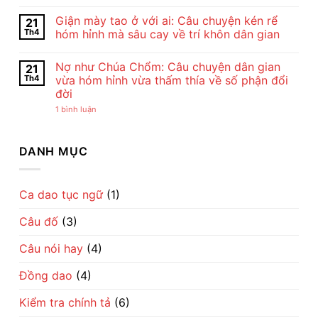
Bài
Cảm
Không
Thơ
Nhận
có
Giận mày tao ở với ai: Câu chuyện kén rể
21
Con
Bài
bình
Cò
Thơ
luận
Th4
hóm hỉnh mà sâu cay về trí khôn dân gian
Của
Con
ở
Chế
Cò
Cho
Không
Lan
Của
tôi
có
Nợ như Chúa Chổm: Câu chuyện dân gian
21
Viên
Chế
đi
bình
–
Lan
cày
luận
Th4
vừa hóm hỉnh vừa thấm thía về số phận đổi
Vẻ
Viên
–
ở
đời
Đẹp
–
Bài
Giận
Của
Tiếng
đồng
mày
ở
1 bình luận
Tình
Ru
dao
tao
Nợ
Mẹ
Dịu
mộc
ở
như
Qua
Dàng
mạc
với
Chúa
Lời
Về
gợi
ai:
Chổm:
DANH MỤC
Ru
Tình
cả
Câu
Câu
Mẹ
một
chuyện
chuyện
nhịp
kén
dân
sống
rể
gian
làng
hóm
vừa
Ca dao tục ngữ
(1)
quê
hỉnh
hóm
Việt
mà
hỉnh
sâu
Câu đố
(3)
vừa
cay
thấm
về
thía
trí
Câu nói hay
(4)
về
khôn
số
dân
phận
gian
Đồng dao
(4)
đổi
đời
Kiểm tra chính tả
(6)