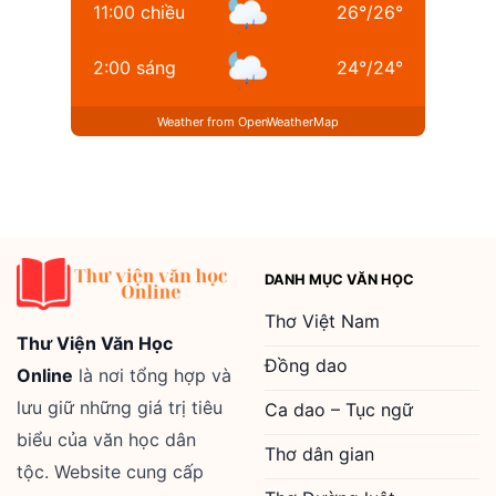
11:00 chiều
26
°
/
26
°
2:00 sáng
24
°
/
24
°
Weather from OpenWeatherMap
DANH MỤC VĂN HỌC
Thơ Việt Nam
Thư Viện Văn Học
Đồng dao
Online
là nơi tổng hợp và
lưu giữ những giá trị tiêu
Ca dao – Tục ngữ
biểu của văn học dân
Thơ dân gian
tộc. Website cung cấp