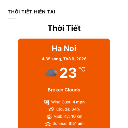
THỜI TIẾT HIỆN TẠI
Thời Tiết
Ha Noi
4:35 sáng,
Th8 9, 2026
23
°C
Broken Clouds
Wind Gust:
4 mph
Clouds:
64%
Visibility:
10 km
Sunrise:
6:51 am