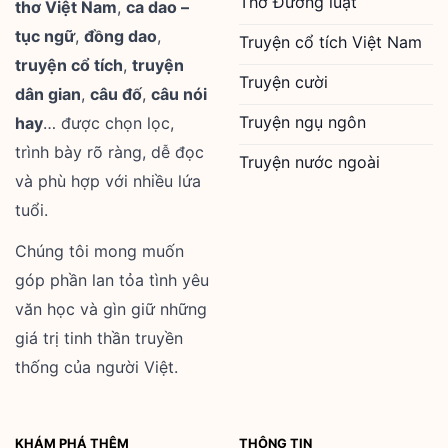
Thơ Đường luật
thơ Việt Nam
,
ca dao –
tục ngữ
,
đồng dao
,
Truyện cổ tích Việt Nam
truyện cổ tích
,
truyện
Truyện cười
dân gian
,
câu đố
,
câu nói
Truyện ngụ ngôn
hay
… được chọn lọc,
trình bày rõ ràng, dễ đọc
Truyện nước ngoài
và phù hợp với nhiều lứa
tuổi.
Chúng tôi mong muốn
góp phần lan tỏa tình yêu
văn học và gìn giữ những
giá trị tinh thần truyền
thống của người Việt.
KHÁM PHÁ THÊM
THÔNG TIN