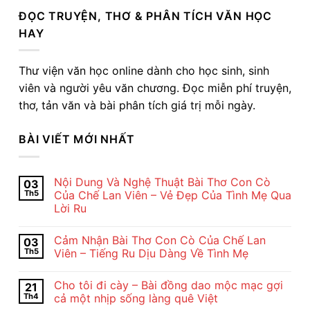
ĐỌC TRUYỆN, THƠ & PHÂN TÍCH VĂN HỌC
HAY
Thư viện văn học online dành cho học sinh, sinh
viên và người yêu văn chương. Đọc miễn phí truyện,
thơ, tản văn và bài phân tích giá trị mỗi ngày.
BÀI VIẾT MỚI NHẤT
Nội Dung Và Nghệ Thuật Bài Thơ Con Cò
03
Th5
Của Chế Lan Viên – Vẻ Đẹp Của Tình Mẹ Qua
Lời Ru
Không
có
Cảm Nhận Bài Thơ Con Cò Của Chế Lan
03
bình
luận
Th5
Viên – Tiếng Ru Dịu Dàng Về Tình Mẹ
ở
Nội
Không
Dung
có
Cho tôi đi cày – Bài đồng dao mộc mạc gợi
21
Và
bình
Nghệ
luận
Th4
cả một nhịp sống làng quê Việt
Thuật
ở