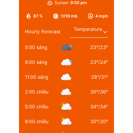
Sunset:
9:05 pm
87 %
1016 mb
4 mph
Hourly Forecast
5:00 sáng
23
°
/
23
°
8:00 sáng
23
°
/
24
°
11:00 sáng
28
°
/
31
°
2:00 chiều
36
°
/
36
°
5:00 chiều
34
°
/
34
°
8:00 chiều
30
°
/
30
°