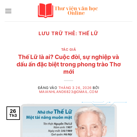
Bỏ
qua
nội
dung
LƯU TRỮ THẺ:
THẾ LỮ
TÁC GIẢ
Thế Lữ là ai? Cuộc đời, sự nghiệp và
dấu ấn đặc biệt trong phong trào Thơ
mới
ĐĂNG VÀO
THÁNG 3 26, 2026
BỞI
MAIANHLAND6823@GMAIL.COM
26
Th3