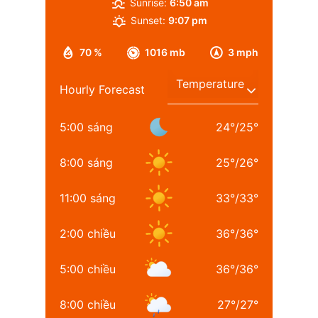
Sunrise:
6:50 am
Sunset:
9:07 pm
70 %
1016 mb
3 mph
Hourly Forecast
5:00 sáng
24
°
/
25
°
8:00 sáng
25
°
/
26
°
11:00 sáng
33
°
/
33
°
2:00 chiều
36
°
/
36
°
5:00 chiều
36
°
/
36
°
8:00 chiều
27
°
/
27
°