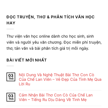
ĐỌC TRUYỆN, THƠ & PHÂN TÍCH VĂN HỌC
HAY
Thư viện văn học online dành cho học sinh, sinh
viên và người yêu văn chương. Đọc miễn phí truyện,
thơ, tản văn và bài phân tích giá trị mỗi ngày.
BÀI VIẾT MỚI NHẤT
Nội Dung Và Nghệ Thuật Bài Thơ Con Cò
03
Th5
Của Chế Lan Viên – Vẻ Đẹp Của Tình Mẹ Qua
Lời Ru
Không
có
Cảm Nhận Bài Thơ Con Cò Của Chế Lan
03
bình
luận
Th5
Viên – Tiếng Ru Dịu Dàng Về Tình Mẹ
ở
Nội
Không
Dung
có