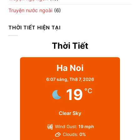
Truyện nước ngoài
(6)
THỜI TIẾT HIỆN TẠI
Thời Tiết
Ha Noi
6:07 sáng,
Th8 7, 2026
19
°C
Clear Sky
Wind Gust:
19 mph
Clouds:
0%