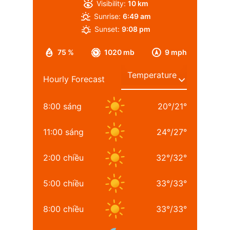
Visibility:
10 km
Sunrise:
6:49 am
Sunset:
9:08 pm
75 %
1020 mb
9 mph
Hourly Forecast
8:00 sáng
20
°
/
21
°
11:00 sáng
24
°
/
27
°
2:00 chiều
32
°
/
32
°
5:00 chiều
33
°
/
33
°
8:00 chiều
33
°
/
33
°