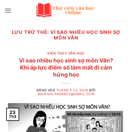
Bỏ
qua
nội
dung
LƯU TRỮ THẺ:
VÌ SAO NHIỀU HỌC SINH SỢ
MÔN VĂN
KIẾN THỨC VĂN HỌC
Vì sao nhiều học sinh sợ môn Văn?
Khi áp lực điểm số làm mất đi cảm
hứng học
ĐĂNG VÀO
THÁNG 3 23, 2026
BỞI
MAIANHLAND6823@GMAIL.COM
23
Th3