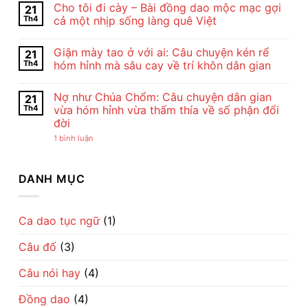
Cho tôi đi cày – Bài đồng dao mộc mạc gợi
21
Và
bình
Nghệ
luận
Th4
cả một nhịp sống làng quê Việt
Thuật
ở
Bài
Cảm
Không
Thơ
Nhận
có
Giận mày tao ở với ai: Câu chuyện kén rể
21
Con
Bài
bình
Cò
Thơ
luận
Th4
hóm hỉnh mà sâu cay về trí khôn dân gian
Của
Con
ở
Chế
Cò
Cho
Không
Lan
Của
tôi
có
Nợ như Chúa Chổm: Câu chuyện dân gian
21
Viên
Chế
đi
bình
–
Lan
cày
luận
Th4
vừa hóm hỉnh vừa thấm thía về số phận đổi
Vẻ
Viên
–
ở
đời
Đẹp
–
Bài
Giận
Của
Tiếng
đồng
mày
ở
1 bình luận
Tình
Ru
dao
tao
Nợ
Mẹ
Dịu
mộc
ở
như
Qua
Dàng
mạc
với
Chúa
Lời
Về
gợi
ai:
Chổm:
DANH MỤC
Ru
Tình
cả
Câu
Câu
Mẹ
một
chuyện
chuyện
nhịp
kén
dân
sống
rể
gian
làng
hóm
vừa
Ca dao tục ngữ
(1)
quê
hỉnh
hóm
Việt
mà
hỉnh
sâu
Câu đố
(3)
vừa
cay
thấm
về
thía
trí
Câu nói hay
(4)
về
khôn
số
dân
phận
gian
Đồng dao
(4)
đổi
đời