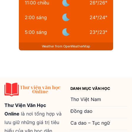
11:00 chiều
26
°
/
26
°
2:00 sáng
24
°
/
24
°
5:00 sáng
23
°
/
23
°
Weather from OpenWeatherMap
DANH MỤC VĂN HỌC
Thơ Việt Nam
Thư Viện Văn Học
Đồng dao
Online
là nơi tổng hợp và
lưu giữ những giá trị tiêu
Ca dao – Tục ngữ
biểu của văn học dân