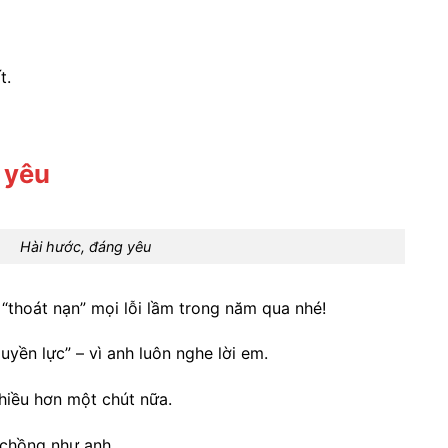
t.
 yêu
Hài hước, đáng yêu
“thoát nạn” mọi lỗi lầm trong năm qua nhé!
yền lực” – vì anh luôn nghe lời em.
hiều hơn một chút nữa.
chồng như anh.