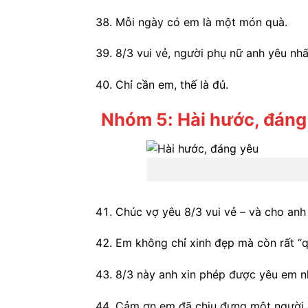
Mỗi ngày có em là một món quà.
8/3 vui vẻ, người phụ nữ anh yêu nhấ
Chỉ cần em, thế là đủ.
Nhóm 5: Hài hước, đáng
Chúc vợ yêu 8/3 vui vẻ – và cho anh 
Em không chỉ xinh đẹp mà còn rất “qu
8/3 này anh xin phép được yêu em n
Cảm ơn em đã chịu đựng một người 