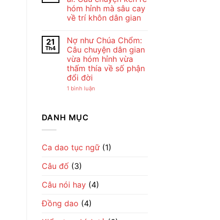
ở
Chế
Đẹp
hóm hỉnh mà sâu cay
Cho
Lan
Của
tôi
Viên
Tình
về trí khôn dân gian
đi
–
Mẹ
cày
Không
Tiếng
Qua
–
có
Ru
Lời
Nợ như Chúa Chổm:
21
Bài
bình
Dịu
Ru
đồng
luận
Dàng
Th4
Câu chuyện dân gian
ở
dao
Về
vừa hóm hỉnh vừa
Giận
mộc
Tình
mày
mạc
Mẹ
thấm thía về số phận
tao
gợi
đổi đời
ở
cả
với
một
ở
1 bình luận
ai:
nhịp
Nợ
Câu
sống
như
chuyện
làng
Chúa
kén
quê
Chổm:
DANH MỤC
rể
Việt
Câu
hóm
chuyện
hỉnh
dân
mà
gian
sâu
vừa
Ca dao tục ngữ
(1)
cay
hóm
về
hỉnh
trí
Câu đố
(3)
vừa
khôn
thấm
dân
thía
gian
Câu nói hay
(4)
về
số
phận
Đồng dao
(4)
đổi
đời