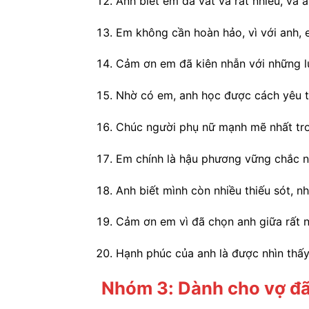
Anh biết em đã vất vả rất nhiều, và a
Em không cần hoàn hảo, vì với anh, 
Cảm ơn em đã kiên nhẫn với những lú
Nhờ có em, anh học được cách yêu 
Chúc người phụ nữ mạnh mẽ nhất tro
Em chính là hậu phương vững chắc n
Anh biết mình còn nhiều thiếu sót, n
Cảm ơn em vì đã chọn anh giữa rất n
Hạnh phúc của anh là được nhìn thấ
Nhóm 3: Dành cho vợ đã