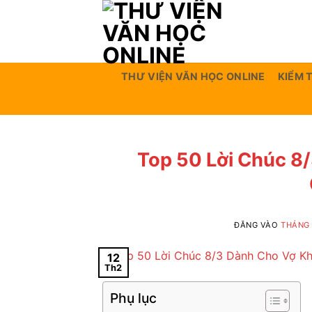
Bỏ
qua
nội
dung
THƯ VIỆN VĂN HỌC ONLINE
KIỂM 
Top 50 Lời Chúc 8
ĐĂNG VÀO
THÁNG 
12
Th2
Phụ lục