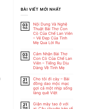
BÀI VIẾT MỚI NHẤT
Nội Dung Và Nghệ
03
Th5
Thuật Bài Thơ Con
Cò Của Chế Lan Viên
– Vẻ Đẹp Của Tình
Mẹ Qua Lời Ru
Không
có
Cảm Nhận Bài Thơ
03
bình
luận
Th5
Con Cò Của Chế Lan
ở
Viên – Tiếng Ru Dịu
Nội
Dung
Dàng Về Tình Mẹ
Và
Nghệ
Không
Thuật
có
g
Cho tôi đi cày – Bài
21
Bài
bình
Thơ
luận
Th4
đồng dao mộc mạc
ở
Con
gợi cả một nhịp sống
Cảm
Cò
Nhận
Của
làng quê Việt
Bài
Chế
Thơ
Không
Lan
Con
có
Viên
Giận mày tao ở với
21
Cò
bình
–
Của
luận
Vẻ
Th4
ai: Câu chuyện kén rể