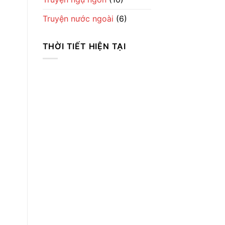
Truyện nước ngoài
(6)
THỜI TIẾT HIỆN TẠI
Thời Tiết
Ha Noi
9:42 sáng,
Th8 7, 2026
23
°C
Clear Sky
Wind Gust:
9 mph
Clouds:
0%