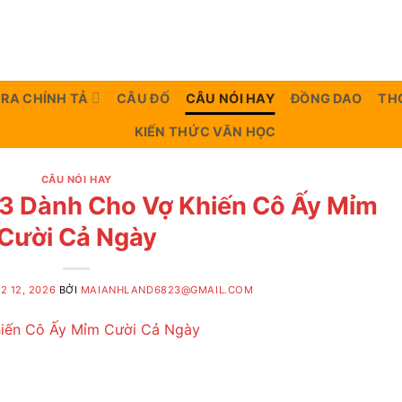
TRA CHÍNH TẢ
CÂU ĐỐ
CÂU NÓI HAY
ĐỒNG DAO
TH
KIẾN THỨC VĂN HỌC
CÂU NÓI HAY
/3 Dành Cho Vợ Khiến Cô Ấy Mỉm
Cười Cả Ngày
2 12, 2026
BỞI
MAIANHLAND6823@GMAIL.COM