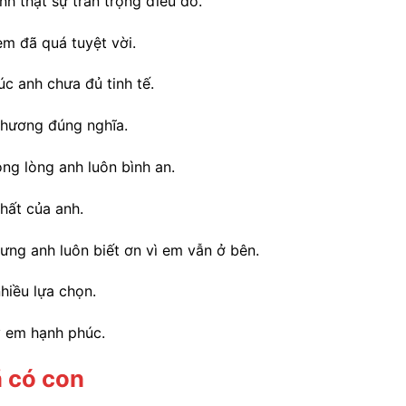
nh thật sự trân trọng điều đó.
em đã quá tuyệt vời.
c anh chưa đủ tinh tế.
thương đúng nghĩa.
ng lòng anh luôn bình an.
hất của anh.
hưng anh luôn biết ơn vì em vẫn ở bên.
hiều lựa chọn.
y em hạnh phúc.
 có con