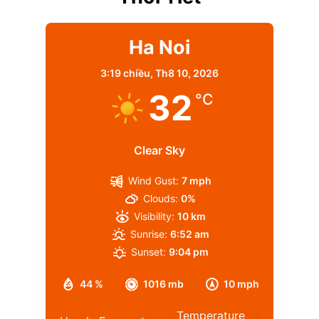
Ha Noi
3:19 chiều,
Th8 10, 2026
32
°C
Clear Sky
Wind Gust:
7 mph
Clouds:
0%
Visibility:
10 km
Sunrise:
6:52 am
Sunset:
9:04 pm
44 %
1016 mb
10 mph