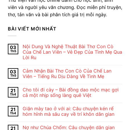
viên và người yêu văn chương. Đọc miễn phí truyện,
thơ, tản văn và bài phân tích giá trị mỗi ngày.
BÀI VIẾT MỚI NHẤT
Nội Dung Và Nghệ Thuật Bài Thơ Con Cò
03
Th5
Của Chế Lan Viên – Vẻ Đẹp Của Tình Mẹ Qua
Lời Ru
Không
có
Cảm Nhận Bài Thơ Con Cò Của Chế Lan
03
bình
luận
Th5
Viên – Tiếng Ru Dịu Dàng Về Tình Mẹ
ở
Nội
Không
Dung
có
Cho tôi đi cày – Bài đồng dao mộc mạc gợi
21
Và
bình
Nghệ
luận
Th4
cả một nhịp sống làng quê Việt
Thuật
ở
Bài
Cảm
Không
Thơ
Nhận
có
Giận mày tao ở với ai: Câu chuyện kén rể
21
Con
Bài
bình
Cò
Thơ
luận
Th4
hóm hỉnh mà sâu cay về trí khôn dân gian
Của
Con
ở
Chế
Cò
Cho
Không
Lan
Của
tôi
có
Nợ như Chúa Chổm: Câu chuyện dân gian
21
Viên
Chế
đi
bình