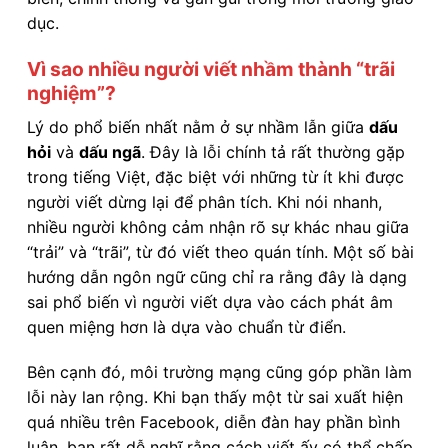
dục.
Vì sao nhiều người viết nhầm thành “trãi
nghiệm”?
Lý do phổ biến nhất nằm ở sự nhầm lẫn giữa
dấu
hỏi
và
dấu ngã
. Đây là lỗi chính tả rất thường gặp
trong tiếng Việt, đặc biệt với những từ ít khi được
người viết dừng lại để phân tích. Khi nói nhanh,
nhiều người không cảm nhận rõ sự khác nhau giữa
“trải” và “trãi”, từ đó viết theo quán tính. Một số bài
hướng dẫn ngôn ngữ cũng chỉ ra rằng đây là dạng
sai phổ biến vì người viết dựa vào cách phát âm
quen miệng hơn là dựa vào chuẩn từ điển.
Bên cạnh đó, môi trường mạng cũng góp phần làm
lỗi này lan rộng. Khi bạn thấy một từ sai xuất hiện
quá nhiều trên Facebook, diễn đàn hay phần bình
luận, bạn rất dễ nghĩ rằng cách viết ấy có thể chấp