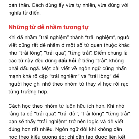
bản thân. Cách dùng ấy vừa tự nhiên, vừa đúng với
nghĩa từ điển.
Những từ dễ nhầm tương tự
Khi đã nhầm “trải nghiệm” thành “trãi nghiệm”, người
viết cũng rất dễ nhầm ở một số từ quen thuộc khác
như “trải lòng”, “trải qua”, “từng trải”. Điểm chung là
các từ này đều dùng
dấu hỏi
ở tiếng “trải”, không
phải dấu ngã. Một bài viết về ngôn ngữ cũng nhấn
mạnh khá rõ cặp “trải nghiệm” và “trải lòng” để
người học ghi nhớ theo nhóm từ thay vì học rời rạc
từng trường hợp.
Cách học theo nhóm từ luôn hữu ích hơn. Khi nhớ
rằng ta có “trải qua”, “trải đời”, “trải lòng”, “từng trải”,
bạn sẽ thấy “trải nghiệm” trở nên logic và dễ viết
đúng hơn rất nhiều. Ngôn ngữ đôi khi không cần
học theo kiểu gượng ép; chỉ cần tạo được liên kết