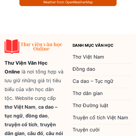
Weather from OpenWeatherMap
DANH MỤC VĂN HỌC
Thơ Việt Nam
Thư Viện Văn Học
Đồng dao
Online
là nơi tổng hợp và
lưu giữ những giá trị tiêu
Ca dao – Tục ngữ
biểu của văn học dân
Thơ dân gian
tộc. Website cung cấp
Thơ Đường luật
thơ Việt Nam
,
ca dao –
tục ngữ
,
đồng dao
,
Truyện cổ tích Việt Nam
truyện cổ tích
,
truyện
Truyện cười
dân gian
,
câu đố
,
câu nói