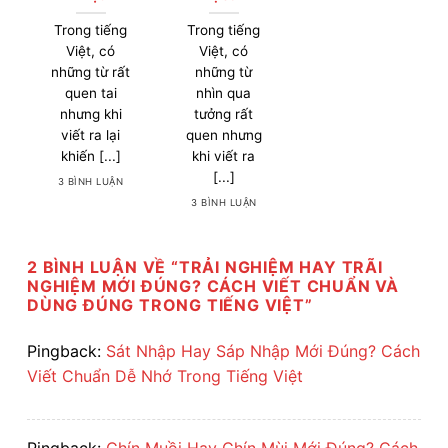
Trong tiếng
Trong tiếng
Việt, có
Việt, có
những từ rất
những từ
quen tai
nhìn qua
nhưng khi
tưởng rất
viết ra lại
quen nhưng
khiến [...]
khi viết ra
[...]
3 BÌNH LUẬN
3 BÌNH LUẬN
2 BÌNH LUẬN VỀ “
TRẢI NGHIỆM HAY TRÃI
NGHIỆM MỚI ĐÚNG? CÁCH VIẾT CHUẨN VÀ
DÙNG ĐÚNG TRONG TIẾNG VIỆT
”
Pingback:
Sát Nhập Hay Sáp Nhập Mới Đúng? Cách
Viết Chuẩn Dễ Nhớ Trong Tiếng Việt
Pingback:
Chín Muồi Hay Chín Mùi Mới Đúng? Cách