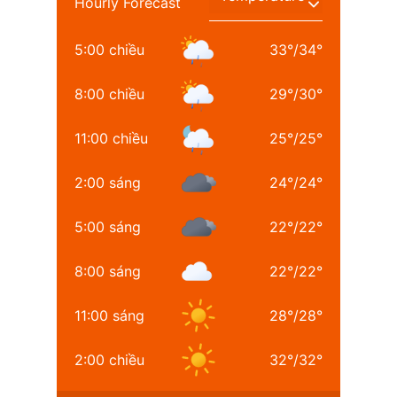
Hourly Forecast
5:00 chiều
33
°
/
34
°
8:00 chiều
29
°
/
30
°
11:00 chiều
25
°
/
25
°
2:00 sáng
24
°
/
24
°
5:00 sáng
22
°
/
22
°
8:00 sáng
22
°
/
22
°
11:00 sáng
28
°
/
28
°
2:00 chiều
32
°
/
32
°