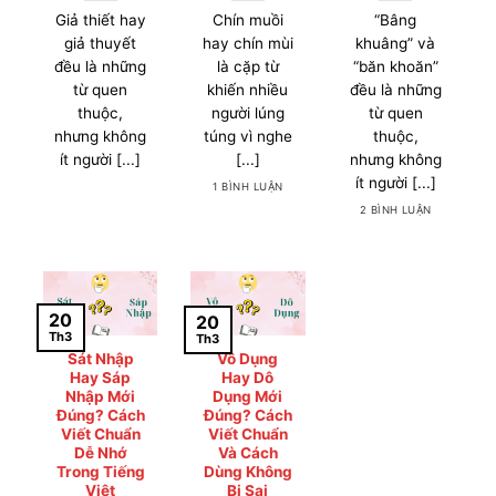
Giả thiết hay
Chín muồi
“Bâng
giả thuyết
hay chín mùi
khuâng” và
đều là những
là cặp từ
“băn khoăn”
từ quen
khiến nhiều
đều là những
thuộc,
người lúng
từ quen
nhưng không
túng vì nghe
thuộc,
ít người [...]
[...]
nhưng không
ít người [...]
1 BÌNH LUẬN
2 BÌNH LUẬN
20
20
Th3
Th3
Sát Nhập
Vô Dụng
Hay Sáp
Hay Dô
Nhập Mới
Dụng Mới
Đúng? Cách
Đúng? Cách
Viết Chuẩn
Viết Chuẩn
Dễ Nhớ
Và Cách
Trong Tiếng
Dùng Không
Việt
Bị Sai