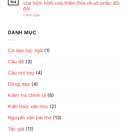
–
Lan
cày
luận
Th4
vừa hóm hỉnh vừa thấm thía về số phận đổi
Vẻ
Viên
–
ở
đời
Đẹp
–
Bài
Giận
Của
Tiếng
đồng
mày
ở
1 bình luận
Tình
Ru
dao
tao
Nợ
Mẹ
Dịu
mộc
ở
như
Qua
Dàng
mạc
với
Chúa
Lời
Về
gợi
ai:
Chổm:
DANH MỤC
Ru
Tình
cả
Câu
Câu
Mẹ
một
chuyện
chuyện
nhịp
kén
dân
sống
rể
gian
làng
hóm
vừa
Ca dao tục ngữ
(1)
quê
hỉnh
hóm
Việt
mà
hỉnh
sâu
Câu đố
(3)
vừa
cay
thấm
về
thía
trí
Câu nói hay
(4)
về
khôn
số
dân
phận
gian
Đồng dao
(4)
đổi
đời
Kiểm tra chính tả
(6)
Kiến thức văn học
(2)
Nguyên văn bài thơ
(13)
Tác giả
(11)