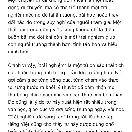
Một chuyến đi xa không đơn thuần là một hoạt
động di chuyển, mà có thể trở thành một trải
nghiệm nếu nó để lại ấn tượng, bài học hoặc thay
đổi nào đó trong suy nghĩ của người tham gia. Một
thất bại trong công việc cũng không chỉ là điều
buồn bã, mà đôi khi còn là một trải nghiệm giúp
con người trưởng thành hơn, tỉnh táo hơn và hiểu
mình hơn.
Chính vì vậy, “trải nghiệm” là một từ có sắc thái tích
cực hoặc trung tính trong phần lớn trường hợp. Nó
gợi cảm giác từng sống qua, từng chạm vào thực
tế, từng bước ra khỏi lý thuyết để cảm nhận mọi
thứ bằng chính cảm xúc và nhận thức của bản thân.
Đó cũng là lý do từ này xuất hiện rất nhiều trong
văn học, giáo dục và đời sống thường ngày. Bài học
“Trải nghiệm để sáng tạo” trong tài liệu học tập
tiếng Việt cũng cho thấy từ này được dùng phổ
biến, chính thống và gần gũi trong môi trường giáo