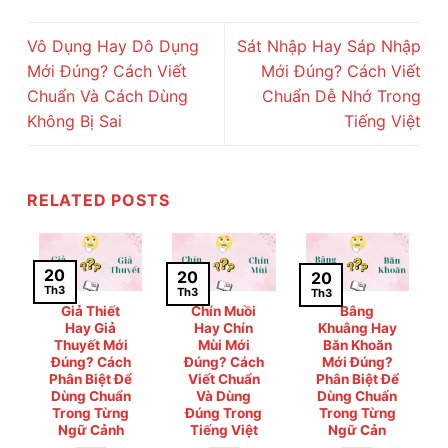
Vô Dụng Hay Dô Dụng
Sát Nhập Hay Sáp Nhập
Mới Đúng? Cách Viết
Mới Đúng? Cách Viết
Chuẩn Và Cách Dùng
Chuẩn Dễ Nhớ Trong
Không Bị Sai
Tiếng Việt
RELATED POSTS
20
20
20
Th3
Th3
Th3
Giả Thiết
Chín Muồi
Bâng
Hay Giả
Hay Chín
Khuâng Hay
Thuyết Mới
Mùi Mới
Băn Khoăn
Đúng? Cách
Đúng? Cách
Mới Đúng?
Phân Biệt Để
Viết Chuẩn
Phân Biệt Để
Dùng Chuẩn
Và Dùng
Dùng Chuẩn
Trong Từng
Đúng Trong
Trong Từng
Ngữ Cảnh
Tiếng Việt
Ngữ Cản