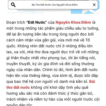
Đoạn trích
“Đất Nước”
của
Nguyễn Khoa Điềm
là
một trong những tác phẩm giàu chiều sâu tư tưởng,
để lại ấn tượng bền lâu trong lòng người đọc bởi
cách cảm nhận vừa gần gũi, vừa mới mẻ về Tổ
quốc. Không nhìn đất nước chỉ ở những điều lớn
lao, xa vời, nhà thơ đưa người đọc trở về với những
gì thân thuộc nhất như phong tục, lời ăn tiếng nói,
truyền thuyết, ký ức gia đình và đời sống thường
ngày của nhân dân. Chính từ đó, hình ảnh đất nước
hiện lên vừa thiêng liêng, vừa bình dị, được bồi đắp
qua bao thế hệ con người vô danh mà bền bỉ.
Bài
thơ đất nước
không chỉ khơi dậy tình yêu quê
hương sâu sắc mà còn đánh thức ý thức gắn bó,
trách nhiệm và niềm tự hào của mỗi người trước cội
nguồn dân tộc.