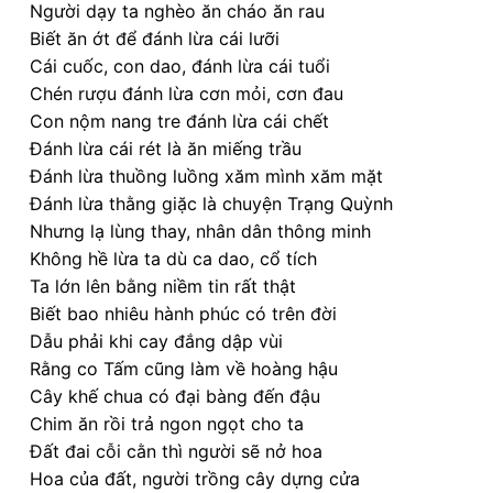
Người dạy ta nghèo ăn cháo ăn rau
Biết ăn ớt để đánh lừa cái lưỡi
Cái cuốc, con dao, đánh lừa cái tuổi
Chén rượu đánh lừa cơn mỏi, cơn đau
Con nộm nang tre đánh lừa cái chết
Đánh lừa cái rét là ăn miếng trầu
Đánh lừa thuồng luồng xăm mình xăm mặt
Đánh lừa thằng giặc là chuyện Trạng Quỳnh
Nhưng lạ lùng thay, nhân dân thông minh
Không hề lừa ta dù ca dao, cổ tích
Ta lớn lên bằng niềm tin rất thật
Biết bao nhiêu hành phúc có trên đời
Dẫu phải khi cay đắng dập vùi
Rằng co Tấm cũng làm về hoàng hậu
Cây khế chua có đại bàng đến đậu
Chim ăn rồi trả ngon ngọt cho ta
Đất đai cỗi cằn thì người sẽ nở hoa
Hoa của đất, người trồng cây dựng cửa