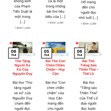
không kính
cá là một
Hổ mang
của Phạm
trong những
đến cho
Tiến Duật là
bài thơ tiêu
người đọc
một trong
biểu của [...]
nhỏ tuổi [...]
[...]
1 BÌNH LUẬN
1 BÌNH LUẬN
1 BÌNH LUẬN
06
05
06
Th4
Th4
Th4
Thơ Tặng
Bài Thơ Con
Bài Thơ
Người Xa
Chim Chiền
Tiếng Sáo
Xứ Của
Chiện – Huy
Thiên Thai –
Nguyễn Duy
Cận
Thế Lữ
Bài thơ “Thơ
Bài thơ “Con
Bài thơ
tặng người
chim chiền
“Tiếng sáo
xa xứ” của
chiện” của
Thiên Thai”
Nguyễn Duy
Huy Cận
của Thế Lữ
chạm đến
mang đến
đưa người
người đọc
cho người
đọc bước