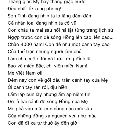
Thắng giặc Mỹ hay thắng giặc nước
Đều nhất tề xung phong!
Sơn Tinh đang nhìn ta lo lắng đăm đăm
Cả nhân loại đang nhìn ta cổ vũ
Con cháu ta mai sau hối hả lật từng trang lịch sử
Ngợp trước con đê sông Hồng lên cao, lên cao…
Chào 4000 năm! Con đê như một cánh tay cao
Của thế trận những người làm chủ
Làm chủ cuộc đời và lướt từng đỉnh lũ
Bảo vệ miến Bắc, chi viện miền Nam!
Mẹ Việt Nam ơi!
Đêm nay con về gối đầu trên cánh tay của Mẹ
Ôi cánh tay rắn rỏi, dịu hiền
Lấm láp bùn lầy nhưng ấm áp niềm tin
Đó là hai cánh đê sông Hồng của Mẹ
Mẹ phả vào mặt con nồng nàn mùi sữa
Của những đồng xa nguyên vẹn như mùa
Con đã đi xa từ thuở ấy đến giờ