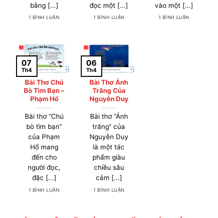
bằng [...]
đọc một [...]
vào một [...]
1 BÌNH LUẬN
1 BÌNH LUẬN
1 BÌNH LUẬN
07
06
Th4
Th4
Bài Thơ Chú
Bài Thơ Ánh
Bò Tìm Bạn –
Trăng Của
Phạm Hổ
Nguyễn Duy
Bài thơ “Chú
Bài thơ “Ánh
bò tìm bạn”
trăng” của
của Phạm
Nguyễn Duy
Hổ mang
là một tác
đến cho
phẩm giàu
người đọc,
chiều sâu
đặc [...]
cảm [...]
1 BÌNH LUẬN
1 BÌNH LUẬN