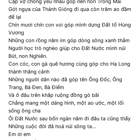
Cặp vợ chồng yêu nhau góp nên hòn Trống Mái
Gót ngựa của Thánh Gióng đi qua còn trăm ao đầm
để lại
Chín mươi chín con voi góp mình dựng Đất tổ Hùng
Vương
Những con rồng nằm im góp dòng sông xanh thẳm
Người học trò nghèo giúp cho Đất Nước mình núi
Bút, non Nghiên.
Con cóc, con gà quê hương cùng góp cho Hạ Long
thành thắng cảnh
Những người dân nào đã góp tên Ông Đốc, Ông
Trang, Bà Đen, Bà Điểm
Và ở đâu trên khắp ruộng đồng gò bãi
Chẳng mang một dáng hình, một ao ước, một lối
sống ông cha
Ôi Đất Nước sau bốn ngàn năm đi đâu ta cũng thấy
Những cuộc đời đã hoá núi sông ta…
Em ơi em