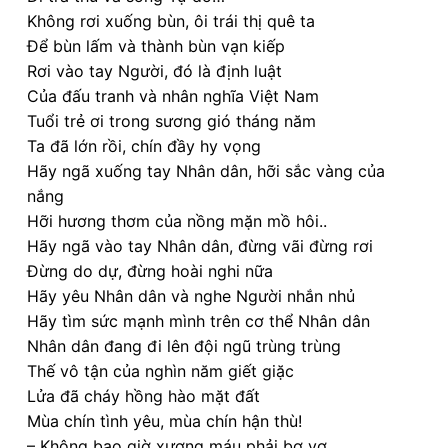
Không rơi xuống bùn, ôi trái thị quê ta
Để bùn lấm và thành bùn vạn kiếp
Rơi vào tay Người, đó là định luật
Của đấu tranh và nhân nghĩa Việt Nam
Tuổi trẻ ơi trong sương gió tháng năm
Ta đã lớn rồi, chín đầy hy vọng
Hãy ngã xuống tay Nhân dân, hỡi sắc vàng của
nắng
Hỡi hương thơm của nồng mặn mồ hôi..
Hãy ngã vào tay Nhân dân, đừng vãi đừng rơi
Đừng do dự, đừng hoài nghi nữa
Hãy yêu Nhân dân và nghe Người nhắn nhủ
Hãy tìm sức mạnh mình trên cơ thể Nhân dân
Nhân dân đang đi lên đội ngũ trùng trùng
Thế vô tận của nghìn năm giết giặc
Lửa đã cháy hồng hào mặt đất
Mùa chín tình yêu, mùa chín hận thù!
– Không bao giờ xương máu phải bơ vơ