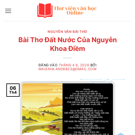
Bỏ
qua
nội
dung
NGUYÊN VĂN BÀI THƠ
Bài Thơ Đất Nước Của Nguyễn
Khoa Điềm
ĐĂNG VÀO
THÁNG 4 6, 2026
BỞI
MAIANHLAND6823@GMAIL.COM
06
Th4