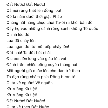
Đất Nước! Đất Nước!
Cả núi rừng thét lên đồng loạt!
Đó là năm dưới thời giặc Pháp
Chúng hất hàng chục chòi Ta-ôi ra khỏi bản đồ
Đẩy họ vào những cánh rừng xanh không Tổ quốc
Chính lúc đó
Lửa đã cháy lên!
Lửa ngàn đời từ mỗi bếp cháy lên!
Đốt nhà! Ta đốt hết nhà!
Địu con lên lưng vác giáo lên vai
Đánh trăm chiếc cồng xuyên thủng núi
Mắt người già quắc lên cho đàn trẻ theo
Ta đạp rừng nhằm phía Đông bươn tới!
Ôi ta về nguồn! Về nguồn!
Kờ-ruồng Kù tiệt!
Kờ-ruồng Kù tiệt!
Đất Nước! Đất Nước!
Ôi ta về theo Đất Nước