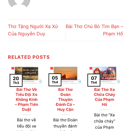
Thơ Tặng Người Xa Xứ
Bài Thơ Chú Bò Tìm Bạn –
Của Nguyễn Duy
Phạm Hổ
RELATED POSTS
05
07
20
Th4
Th4
Th3
Bài Thơ Về
Bài Thơ
Bài Thơ Xe
Tiểu Đội Xe
Đoàn
Chữa Cháy
Không Kính
Thuyền
Của Phạm
– Phạm Tiến
Đánh Cá –
Hổ
Duật
Huy Cận
Bài thơ “Xe
Bài thơ về
Bài thơ Đoàn
chữa cháy”
tiểu đội xe
thuyền đánh
của Phạm