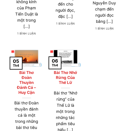
không kính
Nguyễn Duy
đến cho
của Phạm
chạm đến
người đọc,
Tiến Duật là
người đọc
đặc [...]
một trong
bằng [...]
1 BÌNH LUẬN
[...]
1 BÌNH LUẬN
1 BÌNH LUẬN
06
05
Th4
Th4
Bài Thơ
Bài Thơ Nhớ
Đoàn
Rừng Của
Thuyền
Thế Lữ
Đánh Cá –
Huy Cận
Bài thơ “Nhớ
rừng” của
Bài thơ Đoàn
Thế Lữ là
thuyền đánh
một trong
cá là một
những tác
trong những
phẩm tiêu
bài thơ tiêu
biểu [...]