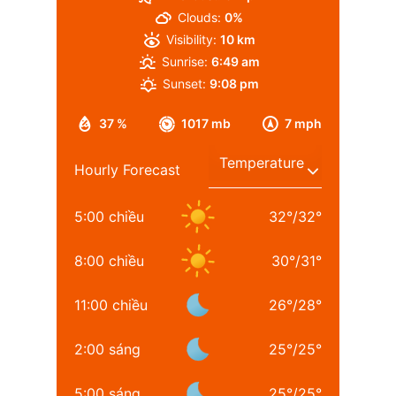
Clouds:
0%
Visibility:
10 km
Sunrise:
6:49 am
Sunset:
9:08 pm
37 %
1017 mb
7 mph
Hourly Forecast
5:00 chiều
32
°
/
32
°
8:00 chiều
30
°
/
31
°
11:00 chiều
26
°
/
28
°
2:00 sáng
25
°
/
25
°
5:00 sáng
25
°
/
25
°