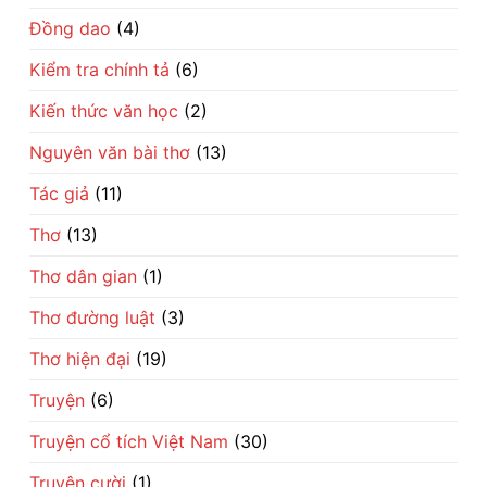
dân
phận
gian
Đồng dao
(4)
đổi
đời
Kiểm tra chính tả
(6)
Kiến thức văn học
(2)
Nguyên văn bài thơ
(13)
Tác giả
(11)
Thơ
(13)
Thơ dân gian
(1)
Thơ đường luật
(3)
Thơ hiện đại
(19)
Truyện
(6)
Truyện cổ tích Việt Nam
(30)
Truyện cười
(1)