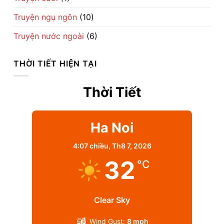
Truyện ngụ ngôn
(10)
Truyện nước ngoài
(6)
THỜI TIẾT HIỆN TẠI
Thời Tiết
Ha Noi
4:07 chiều,
Th8 7, 2026
32
°C
Clear Sky
Wind Gust:
8 mph