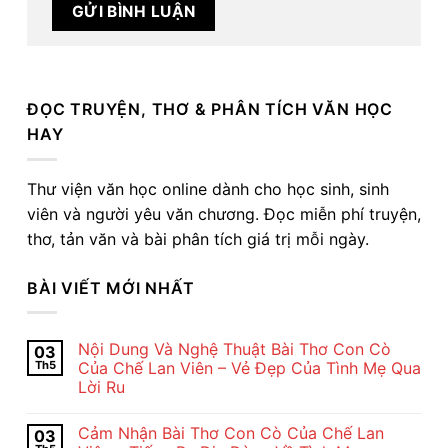
ĐỌC TRUYỆN, THƠ & PHÂN TÍCH VĂN HỌC
HAY
Thư viện văn học online dành cho học sinh, sinh
viên và người yêu văn chương. Đọc miễn phí truyện,
thơ, tản văn và bài phân tích giá trị mỗi ngày.
BÀI VIẾT MỚI NHẤT
Nội Dung Và Nghệ Thuật Bài Thơ Con Cò
03
Th5
Của Chế Lan Viên – Vẻ Đẹp Của Tình Mẹ Qua
Lời Ru
Không
có
Cảm Nhận Bài Thơ Con Cò Của Chế Lan
03
bình
luận