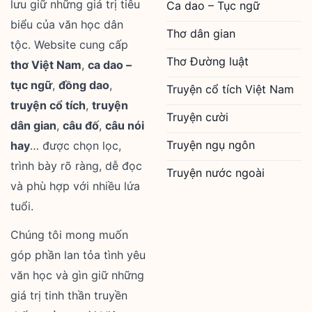
lưu giữ những giá trị tiêu
Ca dao – Tục ngữ
biểu của văn học dân
Thơ dân gian
tộc. Website cung cấp
Thơ Đường luật
thơ Việt Nam
,
ca dao –
tục ngữ
,
đồng dao
,
Truyện cổ tích Việt Nam
truyện cổ tích
,
truyện
Truyện cười
dân gian
,
câu đố
,
câu nói
Truyện ngụ ngôn
hay
… được chọn lọc,
trình bày rõ ràng, dễ đọc
Truyện nước ngoài
và phù hợp với nhiều lứa
tuổi.
Chúng tôi mong muốn
góp phần lan tỏa tình yêu
văn học và gìn giữ những
giá trị tinh thần truyền