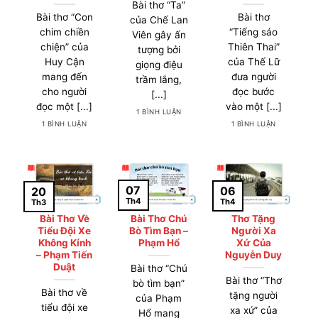
Bài thơ “Ta”
Bài thơ “Con
Bài thơ
của Chế Lan
chim chiền
“Tiếng sáo
Viên gây ấn
chiện” của
Thiên Thai”
tượng bởi
Huy Cận
của Thế Lữ
giọng điệu
mang đến
đưa người
trầm lắng,
cho người
đọc bước
[...]
đọc một [...]
vào một [...]
1 BÌNH LUẬN
1 BÌNH LUẬN
1 BÌNH LUẬN
07
06
20
Th4
Th4
Th3
Bài Thơ Về
Bài Thơ Chú
Thơ Tặng
Tiểu Đội Xe
Bò Tìm Bạn –
Người Xa
Không Kính
Phạm Hổ
Xứ Của
– Phạm Tiến
Nguyễn Duy
Duật
Bài thơ “Chú
Bài thơ “Thơ
bò tìm bạn”
Bài thơ về
tặng người
của Phạm
tiểu đội xe
xa xứ” của
Hổ mang