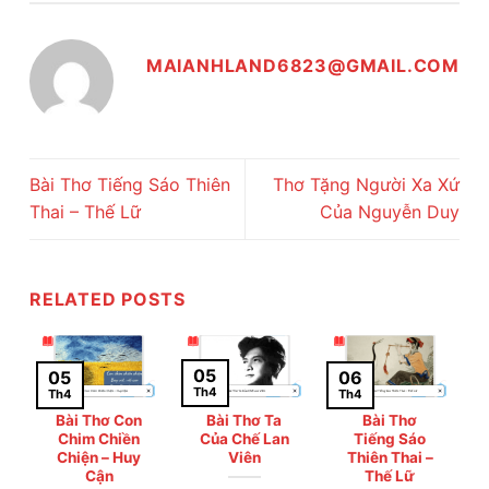
MAIANHLAND6823@GMAIL.COM
Bài Thơ Tiếng Sáo Thiên
Thơ Tặng Người Xa Xứ
Thai – Thế Lữ
Của Nguyễn Duy
RELATED POSTS
05
05
06
Th4
Th4
Th4
Bài Thơ Con
Bài Thơ Ta
Bài Thơ
Chim Chiền
Của Chế Lan
Tiếng Sáo
Chiện – Huy
Viên
Thiên Thai –
Cận
Thế Lữ