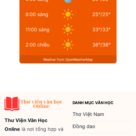
8:00 sáng
25
°
/
25
°
11:00 sáng
33
°
/
33
°
2:00 chiều
36
°
/
36
°
Weather from OpenWeatherMap
DANH MỤC VĂN HỌC
Thơ Việt Nam
Thư Viện Văn Học
Đồng dao
Online
là nơi tổng hợp và