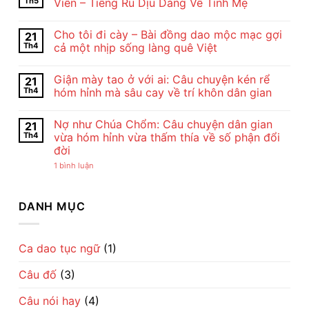
Th5
Viên – Tiếng Ru Dịu Dàng Về Tình Mẹ
ở
Nội
Không
Dung
có
Cho tôi đi cày – Bài đồng dao mộc mạc gợi
21
Và
bình
Nghệ
luận
Th4
cả một nhịp sống làng quê Việt
Thuật
ở
Bài
Cảm
Không
Thơ
Nhận
có
Giận mày tao ở với ai: Câu chuyện kén rể
21
Con
Bài
bình
Cò
Thơ
luận
Th4
hóm hỉnh mà sâu cay về trí khôn dân gian
Của
Con
ở
Chế
Cò
Cho
Không
Lan
Của
tôi
có
Nợ như Chúa Chổm: Câu chuyện dân gian
21
Viên
Chế
đi
bình
–
Lan
cày
luận
Th4
vừa hóm hỉnh vừa thấm thía về số phận đổi
Vẻ
Viên
–
ở
đời
Đẹp
–
Bài
Giận
Của
Tiếng
đồng
mày
ở
1 bình luận
Tình
Ru
dao
tao
Nợ
Mẹ
Dịu
mộc
ở
như
Qua
Dàng
mạc
với
Chúa
Lời
Về
gợi
ai:
Chổm:
DANH MỤC
Ru
Tình
cả
Câu
Câu
Mẹ
một
chuyện
chuyện
nhịp
kén
dân
sống
rể
gian
làng
hóm
vừa
Ca dao tục ngữ
(1)
quê
hỉnh
hóm
Việt
mà
hỉnh
sâu
Câu đố
(3)
vừa
cay
thấm
về
thía
trí
Câu nói hay
(4)
về
khôn
số