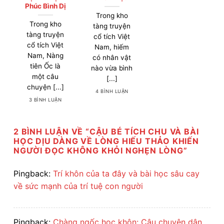
Phúc Bình Dị
Trong kho
Trong kho
tàng truyện
tàng truyện
cổ tích Việt
cổ tích Việt
Nam, hiếm
Nam, Nàng
có nhân vật
tiên Ốc là
nào vừa bình
một câu
[...]
chuyện [...]
4 BÌNH LUẬN
3 BÌNH LUẬN
2 BÌNH LUẬN VỀ “
CẬU BÉ TÍCH CHU VÀ BÀI
HỌC DỊU DÀNG VỀ LÒNG HIẾU THẢO KHIẾN
NGƯỜI ĐỌC KHÔNG KHỎI NGHẸN LÒNG
”
Pingback:
Trí khôn của ta đây và bài học sâu cay
về sức mạnh của trí tuệ con người
Pingback:
Chàng ngốc học khôn: Câu chuyện dân