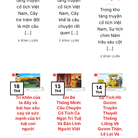
tàng truyện
tàng truyện
cổ tích Việt
cổ tích Việt
Trong kho
Nam, Cây
Nam, Cây
tàng truyện
tre trăm đốt
khế là câu
cổ tích Việt
là một câu
chuyện rất
Nam, Sự tích
[...]
quen [...]
chim Năm
4 BÌNH LUẬN
3 BÌNH LUẬN
trâu sáu cột
[...]
3 BÌNH LUẬN
18
13
14
Th4
Th4
Th4
Trí khôn của
Em Bé
Sự Tích Hồ
ta đây và
Thông Minh:
Gươm:
bài học sâu
Câu Chuyện
Truyền
cay về sức
Cổ Tích Ca
Thuyết
mạnh của trí
Ngợi Trí Tuệ
Thiêng
tuệ con
Và Bản Lĩnh
Liêng Về
người
Người Việt
Gươm Thần,
Lê Lợi Và