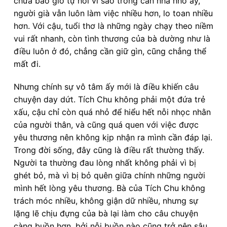
chưa bao giờ tự hỏi vì sao trong căn nhà nhỏ ấy,
người già vẫn luôn làm việc nhiều hơn, lo toan nhiều
hơn. Với cậu, tuổi thơ là những ngày chạy theo niềm
vui rất nhanh, còn tình thương của bà dường như là
điều luôn ở đó, chẳng cần giữ gìn, cũng chẳng thể
mất đi.
Nhưng chính sự vô tâm ấy mới là điều khiến câu
chuyện day dứt. Tích Chu không phải một đứa trẻ
xấu, cậu chỉ còn quá nhỏ để hiểu hết nỗi nhọc nhằn
của người thân, và cũng quá quen với việc được
yêu thương nên không kịp nhận ra mình cần đáp lại.
Trong đời sống, đây cũng là điều rất thường thấy.
Người ta thường đau lòng nhất không phải vì bị
ghét bỏ, mà vì bị bỏ quên giữa chính những người
mình hết lòng yêu thương. Bà của Tích Chu không
trách móc nhiều, không giận dữ nhiều, nhưng sự
lặng lẽ chịu đựng của bà lại làm cho câu chuyện
càng buồn hơn, bởi nỗi buồn nào cũng trở nên sâu