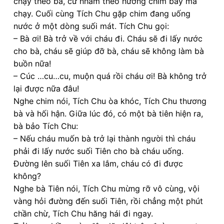
chạy theo bà, cứ nhằm theo hướng chim bay mà
chạy. Cuối cùng Tích Chu gặp chim đang uống
nước ở một dòng suối mát. Tích Chu gọi:
– Bà ơi! Bà trở về với cháu đi. Cháu sẽ đi lấy nước
cho bà, cháu sẽ giúp đỡ bà, cháu sẽ không làm bà
buồn nữa!
– Cúc …cu…cu, muộn quá rồi cháu ơi! Bà không trở
lại được nữa đâu!
Nghe chim nói, Tích Chu òa khóc, Tích Chu thương
bà và hối hận. Giữa lúc đó, có một bà tiên hiện ra,
bà bảo Tích Chu:
– Nếu cháu muốn bà trở lại thành người thì cháu
phải đi lấy nước suối Tiên cho bà cháu uống.
Đường lên suối Tiên xa lắm, cháu có đi được
không?
Nghe bà Tiên nói, Tích Chu mừng rỡ vô cùng, vội
vàng hỏi đường đến suối Tiên, rồi chẳng một phút
chần chừ, Tích Chu hăng hái đi ngay.