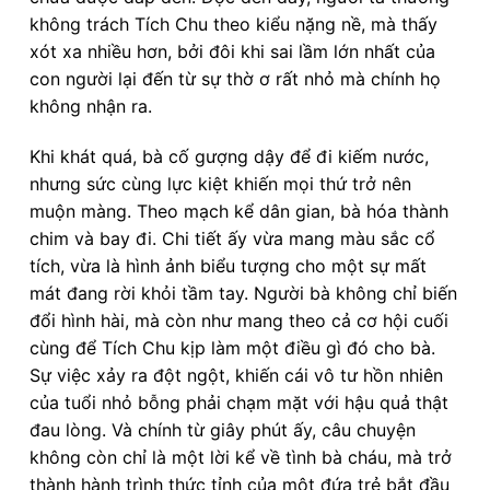
không trách Tích Chu theo kiểu nặng nề, mà thấy
xót xa nhiều hơn, bởi đôi khi sai lầm lớn nhất của
con người lại đến từ sự thờ ơ rất nhỏ mà chính họ
không nhận ra.
Khi khát quá, bà cố gượng dậy để đi kiếm nước,
nhưng sức cùng lực kiệt khiến mọi thứ trở nên
muộn màng. Theo mạch kể dân gian, bà hóa thành
chim và bay đi. Chi tiết ấy vừa mang màu sắc cổ
tích, vừa là hình ảnh biểu tượng cho một sự mất
mát đang rời khỏi tầm tay. Người bà không chỉ biến
đổi hình hài, mà còn như mang theo cả cơ hội cuối
cùng để Tích Chu kịp làm một điều gì đó cho bà.
Sự việc xảy ra đột ngột, khiến cái vô tư hồn nhiên
của tuổi nhỏ bỗng phải chạm mặt với hậu quả thật
đau lòng. Và chính từ giây phút ấy, câu chuyện
không còn chỉ là một lời kể về tình bà cháu, mà trở
thành hành trình thức tỉnh của một đứa trẻ bắt đầu