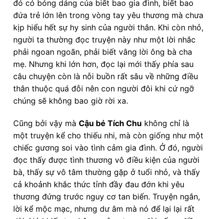
đó có bóng dáng của biết bao gia đình, biết bao
đứa trẻ lớn lên trong vòng tay yêu thương mà chưa
kịp hiểu hết sự hy sinh của người thân. Khi còn nhỏ,
người ta thường đọc truyện này như một lời nhắc
phải ngoan ngoãn, phải biết vâng lời ông bà cha
mẹ. Nhưng khi lớn hơn, đọc lại mới thấy phía sau
câu chuyện còn là nỗi buồn rất sâu về những điều
thân thuộc quá đỗi nên con người đôi khi cứ ngỡ
chúng sẽ không bao giờ rời xa.
Cũng bởi vậy mà
Cậu bé Tích Chu
không chỉ là
một truyện kể cho thiếu nhi, mà còn giống như một
chiếc gương soi vào tình cảm gia đình. Ở đó, người
đọc thấy được tình thương vô điều kiện của người
bà, thấy sự vô tâm thường gặp ở tuổi nhỏ, và thấy
cả khoảnh khắc thức tỉnh đầy đau đớn khi yêu
thương đứng trước nguy cơ tan biến. Truyện ngắn,
lời kể mộc mạc, nhưng dư âm mà nó để lại lại rất