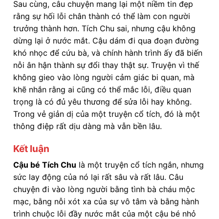
Sau cùng, câu chuyện mang lại một niềm tin đẹp
rằng sự hối lỗi chân thành có thể làm con người
trưởng thành hơn. Tích Chu sai, nhưng cậu không
dừng lại ở nước mắt. Cậu dám đi qua đoạn đường
khó nhọc để cứu bà, và chính hành trình ấy đã biến
nỗi ân hận thành sự đổi thay thật sự. Truyện vì thế
không gieo vào lòng người cảm giác bi quan, mà
khẽ nhắn rằng ai cũng có thể mắc lỗi, điều quan
trọng là có đủ yêu thương để sửa lỗi hay không.
Trong vẻ giản dị của một truyện cổ tích, đó là một
thông điệp rất dịu dàng mà vẫn bền lâu.
Kết luận
Cậu bé Tích Chu
là một truyện cổ tích ngắn, nhưng
sức lay động của nó lại rất sâu và rất lâu. Câu
chuyện đi vào lòng người bằng tình bà cháu mộc
mạc, bằng nỗi xót xa của sự vô tâm và bằng hành
trình chuộc lỗi đầy nước mắt của một cậu bé nhỏ