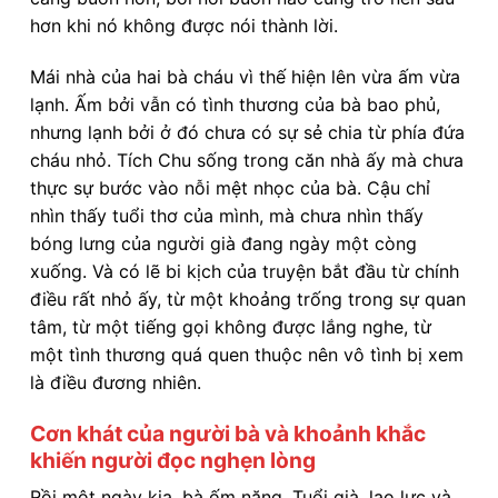
hơn khi nó không được nói thành lời.
Mái nhà của hai bà cháu vì thế hiện lên vừa ấm vừa
lạnh. Ấm bởi vẫn có tình thương của bà bao phủ,
nhưng lạnh bởi ở đó chưa có sự sẻ chia từ phía đứa
cháu nhỏ. Tích Chu sống trong căn nhà ấy mà chưa
thực sự bước vào nỗi mệt nhọc của bà. Cậu chỉ
nhìn thấy tuổi thơ của mình, mà chưa nhìn thấy
bóng lưng của người già đang ngày một còng
xuống. Và có lẽ bi kịch của truyện bắt đầu từ chính
điều rất nhỏ ấy, từ một khoảng trống trong sự quan
tâm, từ một tiếng gọi không được lắng nghe, từ
một tình thương quá quen thuộc nên vô tình bị xem
là điều đương nhiên.
Cơn khát của người bà và khoảnh khắc
khiến người đọc nghẹn lòng
Rồi một ngày kia, bà ốm nặng. Tuổi già, lao lực và