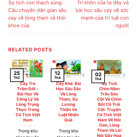
Sự tích con thạch sùng:
Trí khôn của ta đây và
Câu chuyện dân gian sâu
bài học sâu cay về sức
cay về lòng tham và thói
mạnh của trí tuệ con
khoe của
người
RELATED POSTS
25
12
02
Th2
Th4
Th4
Cây Tre
Cây Khế: Bài
Sự Tích
Trăm Đốt –
Học Sâu Sắc
Chim Năm
Bài Học Về
Về Lòng
Trâu Sáu
Công Lý Và
Tham, Sự
Cột Và Chim
Lòng Trung
Lương
Bắt Cô Trói
Thực Trong
Thiện Và
Cột: Truyện
Cổ Tích Việt
Luật Nhân
Cổ Tích Việt
Nam
Quả
Nam Về Nỗi
Oan, Lòng
Tham Và Lời
Trong kho
Trong kho
Nói Gây Họa