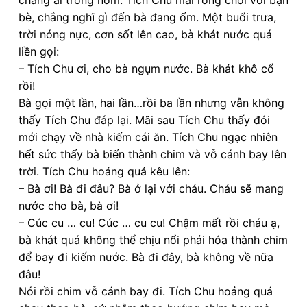
chẳng ai trông nom. Tích Chu mãi rong chơi với bạn
bè, chẳng nghĩ gì đến bà đang ốm. Một buổi trưa,
trời nóng nực, cơn sốt lên cao, bà khát nước quá
liền gọi:
– Tích Chu ơi, cho bà ngụm nước. Bà khát khô cổ
rồi!
Bà gọi một lần, hai lần…rồi ba lần nhưng vẫn không
thấy Tích Chu đáp lại. Mãi sau Tích Chu thấy đói
mới chạy về nhà kiếm cái ăn. Tích Chu ngạc nhiên
hết sức thấy bà biến thành chim và vỗ cánh bay lên
trời. Tích Chu hoảng quá kêu lên:
– Bà ơi! Bà đi đâu? Bà ở lại với cháu. Cháu sẽ mang
nước cho bà, bà ơi!
– Cúc cu … cu! Cúc … cu cu! Chậm mất rồi cháu ạ,
bà khát quá không thể chịu nổi phải hóa thành chim
để bay đi kiếm nước. Bà đi đây, bà không về nữa
đâu!
Nói rồi chim vỗ cánh bay đi. Tích Chu hoảng quá