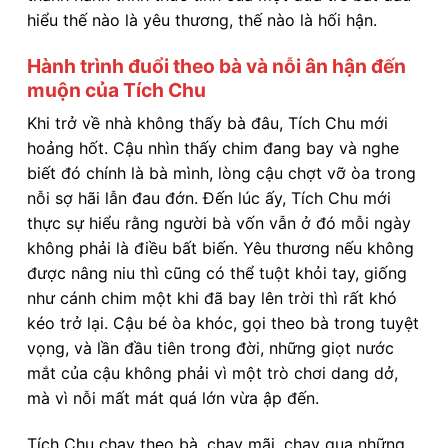
hiểu thế nào là yêu thương, thế nào là hối hận.
Hành trình đuổi theo bà và nỗi ân hận đến
muộn của Tích Chu
Khi trở về nhà không thấy bà đâu, Tích Chu mới
hoảng hốt. Cậu nhìn thấy chim đang bay và nghe
biết đó chính là bà mình, lòng cậu chợt vỡ òa trong
nỗi sợ hãi lẫn đau đớn. Đến lúc ấy, Tích Chu mới
thực sự hiểu rằng người bà vốn vẫn ở đó mỗi ngày
không phải là điều bất biến. Yêu thương nếu không
được nâng niu thì cũng có thể tuột khỏi tay, giống
như cánh chim một khi đã bay lên trời thì rất khó
kéo trở lại. Cậu bé òa khóc, gọi theo bà trong tuyệt
vọng, và lần đầu tiên trong đời, những giọt nước
mắt của cậu không phải vì một trò chơi dang dở,
mà vì nỗi mất mát quá lớn vừa ập đến.
Tích Chu chạy theo bà, chạy mãi, chạy qua những