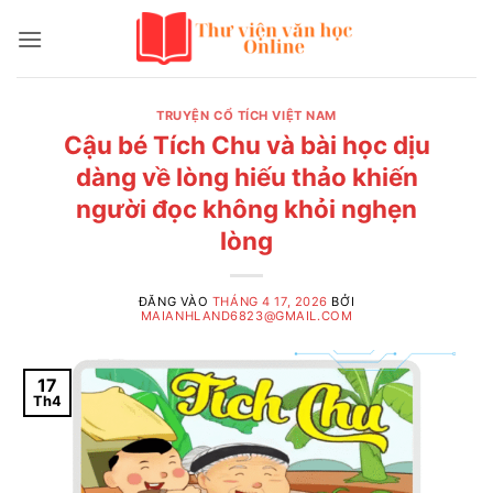
Bỏ
qua
nội
dung
TRUYỆN CỔ TÍCH VIỆT NAM
Cậu bé Tích Chu và bài học dịu
dàng về lòng hiếu thảo khiến
người đọc không khỏi nghẹn
lòng
ĐĂNG VÀO
THÁNG 4 17, 2026
BỞI
MAIANHLAND6823@GMAIL.COM
17
Th4