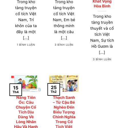
Khát Vọng
Trong kho
Trong kho
Hòa Bình
tàng truyện
tàng truyện
cổ tích Việt
cổ tích Việt
Trong kho
Nam, Trí
Nam, Em bé
tàng truyền
khôn của ta
thông minh
thuyết và cổ
đây là một
là một câu
tích Việt
[...]
[...]
Nam, Sự tích
1 BÌNH LUẬN
3 BÌNH LUẬN
Hồ Gươm là
[...]
3 BÌNH LUẬN
25
15
Th2
Th4
Nàng Tiên
Thạch Sanh
Ốc: Câu
– Từ Cậu Bé
Chuyện Cổ
Nghèo Đến
Tích Dịu
Biểu Tượng
Dàng Về
Chính Nghĩa
Lòng Nhân
Trong Cổ
Hậu Và Hạnh
Tích Việt