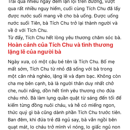
Trải qua nhiều ngày đêm lặn lội trên đường, vượt
qua rất nhiều nguy hiểm, cuối cùng Tích Chu đã lấy
được nước suối mang về cho bà uống. Được uống
nước suối Tiên, bà Tích Chu trở lại thành người và
về ở với Tích Chu.
Từ đấy, Tích Chu hết lòng yêu thương chăm sóc bà.
Hoàn cảnh của Tích Chu và tình thương
lặng lẽ của người bà
Ngày xưa, có một cậu bé tên là Tích Chu. Bố mẹ
mất sớm, Tích Chu từ nhỏ đã sống với bà trong
một căn nhà nghèo, lặng lẽ và đạm bạc. Không còn
cha mẹ bên cạnh, bà là người thân duy nhất chở
che, nuôi nấng, dồn hết tình yêu thương cho đứa
cháu nhỏ. Bà làm lụng quần quật từ sáng đến tối để
kiếm từng đồng nuôi cháu, và hễ có miếng ngon,
thức quý gì bà cũng dành phần Tích Chu trước tiên.
Ban đêm, khi đứa trẻ đã ngủ say, bà vẫn ngồi bên
quạt mát, lo cháu trở mình vì nóng, lo giấc ngủ non