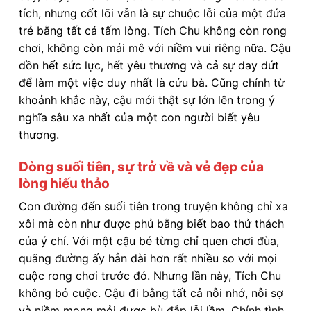
tích, nhưng cốt lõi vẫn là sự chuộc lỗi của một đứa
trẻ bằng tất cả tấm lòng. Tích Chu không còn rong
chơi, không còn mải mê với niềm vui riêng nữa. Cậu
dồn hết sức lực, hết yêu thương và cả sự day dứt
để làm một việc duy nhất là cứu bà. Cũng chính từ
khoảnh khắc này, cậu mới thật sự lớn lên trong ý
nghĩa sâu xa nhất của một con người biết yêu
thương.
Dòng suối tiên, sự trở về và vẻ đẹp của
lòng hiếu thảo
Con đường đến suối tiên trong truyện không chỉ xa
xôi mà còn như được phủ bằng biết bao thử thách
của ý chí. Với một cậu bé từng chỉ quen chơi đùa,
quãng đường ấy hẳn dài hơn rất nhiều so với mọi
cuộc rong chơi trước đó. Nhưng lần này, Tích Chu
không bỏ cuộc. Cậu đi bằng tất cả nỗi nhớ, nỗi sợ
và niềm mong mỏi được bù đắp lỗi lầm. Chính tình