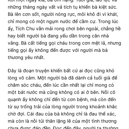
những tháng ngày vất vả tích tụ khiến bà kiệt sức.
Bà lên cơn sốt, người nóng rực, môi khô đi vì khát,
chỉ mong có một ngụm nước để cầm cự. Trong lúc
ấy, Tích Chu vẫn mải rong chơi bên ngoài, chẳng hề
hay biết người bà đang yếu dần trong căn nhà
vắng. Bà cất tiếng gọi cháu trong cơn mệt lả, nhưng
tiếng gọi ấy không đến được với người mà bà
thương yêu nhất.
Đây là đoạn truyện khiến bất cứ ai đọc cũng khó
lòng vô cảm. Một người bà đã dành cả tuổi già để
chăm sóc cháu, đến lúc cần nhất lại chỉ mong có
một bát nước mà cũng không có ai ở bên. Nỗi cô
quạnh ấy không chỉ đến từ cơn bệnh, mà còn đến
từ sự trống trải của lòng người trong khoảnh khắc
chờ đợi. Cái đau của bà không chỉ là đau thể xác,
mà còn là nỗi tủi thân lặng lẽ của một tình thương
chưa được đáp đền. Đọc đến đây, người ta thường