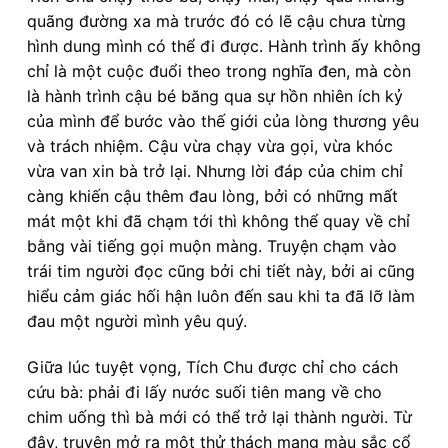
quãng đường xa mà trước đó có lẽ cậu chưa từng
hình dung mình có thể đi được. Hành trình ấy không
chỉ là một cuộc đuổi theo trong nghĩa đen, mà còn
là hành trình cậu bé băng qua sự hồn nhiên ích kỷ
của mình để bước vào thế giới của lòng thương yêu
và trách nhiệm. Cậu vừa chạy vừa gọi, vừa khóc
vừa van xin bà trở lại. Nhưng lời đáp của chim chỉ
càng khiến cậu thêm đau lòng, bởi có những mất
mát một khi đã chạm tới thì không thể quay về chỉ
bằng vài tiếng gọi muộn màng. Truyện chạm vào
trái tim người đọc cũng bởi chi tiết này, bởi ai cũng
hiểu cảm giác hối hận luôn đến sau khi ta đã lỡ làm
đau một người mình yêu quý.
Giữa lúc tuyệt vọng, Tích Chu được chỉ cho cách
cứu bà: phải đi lấy nước suối tiên mang về cho
chim uống thì bà mới có thể trở lại thành người. Từ
đây, truyện mở ra một thử thách mang màu sắc cổ