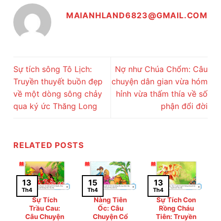
MAIANHLAND6823@GMAIL.COM
Sự tích sông Tô Lịch:
Nợ như Chúa Chổm: Câu
Truyền thuyết buồn đẹp
chuyện dân gian vừa hóm
về một dòng sông chảy
hỉnh vừa thấm thía về số
qua ký ức Thăng Long
phận đổi đời
RELATED POSTS
13
15
13
Th4
Th4
Th4
Sự Tích
Nàng Tiên
Sự Tích Con
Trầu Cau:
Ốc: Câu
Rồng Cháu
Câu Chuyện
Chuyện Cổ
Tiên: Truyền