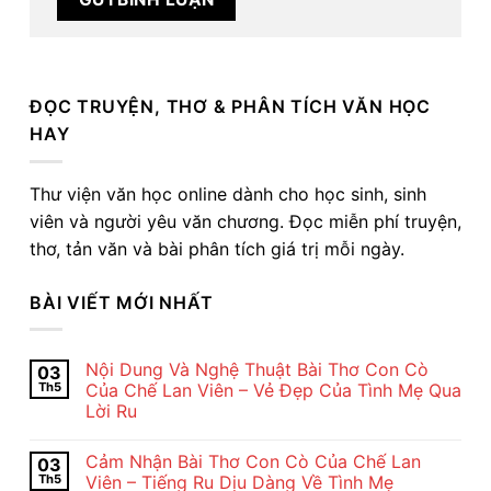
ĐỌC TRUYỆN, THƠ & PHÂN TÍCH VĂN HỌC
HAY
Thư viện văn học online dành cho học sinh, sinh
viên và người yêu văn chương. Đọc miễn phí truyện,
thơ, tản văn và bài phân tích giá trị mỗi ngày.
BÀI VIẾT MỚI NHẤT
Nội Dung Và Nghệ Thuật Bài Thơ Con Cò
03
Th5
Của Chế Lan Viên – Vẻ Đẹp Của Tình Mẹ Qua
Lời Ru
Không
có
Cảm Nhận Bài Thơ Con Cò Của Chế Lan
03
bình
luận
Th5
Viên – Tiếng Ru Dịu Dàng Về Tình Mẹ
ở