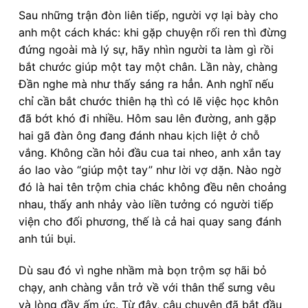
Sau những trận đòn liên tiếp, người vợ lại bày cho
anh một cách khác: khi gặp chuyện rối ren thì đừng
đứng ngoài mà lý sự, hãy nhìn người ta làm gì rồi
bắt chước giúp một tay một chân. Lần này, chàng
Đần nghe mà như thấy sáng ra hẳn. Anh nghĩ nếu
chỉ cần bắt chước thiên hạ thì có lẽ việc học khôn
đã bớt khó đi nhiều. Hôm sau lên đường, anh gặp
hai gã đàn ông đang đánh nhau kịch liệt ở chỗ
vắng. Không cần hỏi đầu cua tai nheo, anh xắn tay
áo lao vào “giúp một tay” như lời vợ dặn. Nào ngờ
đó là hai tên trộm chia chác không đều nên choảng
nhau, thấy anh nhảy vào liền tưởng có người tiếp
viện cho đối phương, thế là cả hai quay sang đánh
anh túi bụi.
Dù sau đó vì nghe nhầm mà bọn trộm sợ hãi bỏ
chạy, anh chàng vẫn trở về với thân thể sưng vêu
và lòng đầy ấm ức. Từ đây, câu chuyện đã bắt đầu