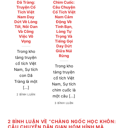
Dã Tràng:
Chim Cuốc:
Truyện Cổ
Câu Chuyện
Tích Việt
Cổ Tích Việt
Nam Day
Nam Cảm
Dứt Về Lòng
Động Về
Tốt, Nỗi Oan
Tình Bạn,
Và Công
Lòng Tự
Việc Vô
Trọng Và
Vọng
Tiếng Gọi
Day Dứt
Giữa Núi
Trong kho
Rừng
tàng truyện
cổ tích Việt
Trong kho
Nam, Sự tích
tàng truyện
con Dã
cổ tích Việt
Tràng là một
Nam, Sự tích
[...]
chim cuốc là
2 BÌNH LUẬN
một câu [...]
3 BÌNH LUẬN
2 BÌNH LUẬN VỀ “
CHÀNG NGỐC HỌC KHÔN:
CÂU CHUYỆN DÂN GIAN HÓM HỈNH MÀ