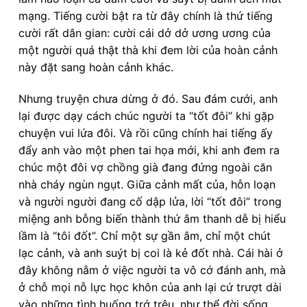
mạng. Tiếng cười bật ra từ đây chính là thứ tiếng
cười rất dân gian: cười cái dở dở ương ương của
một người quá thật thà khi đem lời của hoàn cảnh
này đặt sang hoàn cảnh khác.
Nhưng truyện chưa dừng ở đó. Sau đám cưới, anh
lại được dạy cách chúc người ta “tốt đôi” khi gặp
chuyện vui lứa đôi. Và rồi cũng chính hai tiếng ấy
đẩy anh vào một phen tai họa mới, khi anh đem ra
chúc một đôi vợ chồng già đang đứng ngoài căn
nhà cháy ngùn ngụt. Giữa cảnh mất của, hỗn loạn
và người người đang cố dập lửa, lời “tốt đôi” trong
miệng anh bỗng biến thành thứ âm thanh dễ bị hiểu
lầm là “tôi đốt”. Chỉ một sự gần âm, chỉ một chút
lạc cảnh, và anh suýt bị coi là kẻ đốt nhà. Cái hài ở
đây không nằm ở việc người ta vô cớ đánh anh, mà
ở chỗ mọi nỗ lực học khôn của anh lại cứ trượt dài
vào những tình huống trớ trêu, như thể đời sống