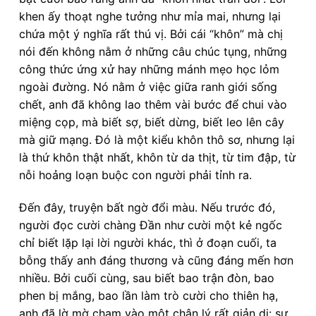
khen ấy thoạt nghe tưởng như mỉa mai, nhưng lại
chứa một ý nghĩa rất thú vị. Bởi cái “khôn” mà chị
nói đến không nằm ở những câu chúc tụng, những
công thức ứng xử hay những mánh mẹo học lỏm
ngoài đường. Nó nằm ở việc giữa ranh giới sống
chết, anh đã không lao thêm vài bước để chui vào
miệng cọp, mà biết sợ, biết dừng, biết leo lên cây
mà giữ mạng. Đó là một kiểu khôn thô sơ, nhưng lại
là thứ khôn thật nhất, khôn từ da thịt, từ tim đập, từ
nỗi hoảng loạn buộc con người phải tỉnh ra.
Đến đây, truyện bất ngờ đổi màu. Nếu trước đó,
người đọc cười chàng Đần như cười một kẻ ngốc
chỉ biết lặp lại lời người khác, thì ở đoạn cuối, ta
bỗng thấy anh đáng thương và cũng đáng mến hơn
nhiều. Bởi cuối cùng, sau biết bao trận đòn, bao
phen bị mắng, bao lần làm trò cười cho thiên hạ,
anh đã lờ mờ chạm vào một chân lý rất giản dị: sự