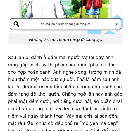
Những lần học khôn càng đi càng lạc
Sau lần bị đánh ở đám ma, người vợ lại dạy anh
rằng gặp cảnh ấy thì phải chia buồn, phải nói lời
cho hợp hoàn cảnh. Anh nghe xong, tưởng mình đã
hiểu thêm một nấc của sự đời. Thế là hôm sau anh
lại lên đường, miệng lẩm nhẩm những câu dành cho
đám tang để khỏi quên. Chẳng ngờ lần này anh gặp
phải một đám cưới, nơi tiếng cười nói, áo quần chải
chuốt và gương mặt bẽn lẽn của đôi trai gái lộ rõ
niềm vui ngày thành thân. Vậy mà anh lại sấn đến,
mặt rầu rầu, chúc cô dâu chú rể “mồ yên mả đẹp”,
làm náo loạn cả đám cưới và suýt bị đánh đến mất