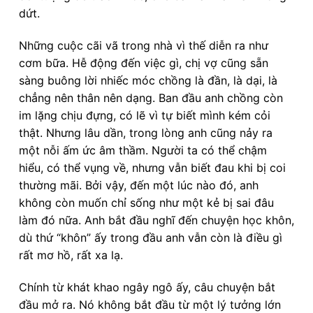
dứt.
Những cuộc cãi vã trong nhà vì thế diễn ra như
cơm bữa. Hễ động đến việc gì, chị vợ cũng sẵn
sàng buông lời nhiếc móc chồng là đần, là dại, là
chẳng nên thân nên dạng. Ban đầu anh chồng còn
im lặng chịu đựng, có lẽ vì tự biết mình kém cỏi
thật. Nhưng lâu dần, trong lòng anh cũng nảy ra
một nỗi ấm ức âm thầm. Người ta có thể chậm
hiểu, có thể vụng về, nhưng vẫn biết đau khi bị coi
thường mãi. Bởi vậy, đến một lúc nào đó, anh
không còn muốn chỉ sống như một kẻ bị sai đâu
làm đó nữa. Anh bắt đầu nghĩ đến chuyện học khôn,
dù thứ “khôn” ấy trong đầu anh vẫn còn là điều gì
rất mơ hồ, rất xa lạ.
Chính từ khát khao ngây ngô ấy, câu chuyện bắt
đầu mở ra. Nó không bắt đầu từ một lý tưởng lớn