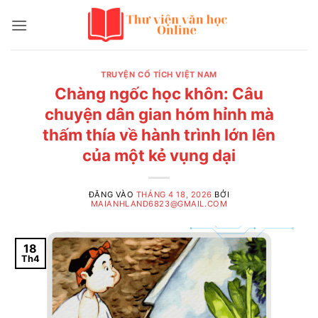
Bỏ
qua
nội
dung
TRUYỆN CỔ TÍCH VIỆT NAM
Chàng ngốc học khôn: Câu
chuyện dân gian hóm hỉnh mà
thấm thía về hành trình lớn lên
của một kẻ vụng dại
ĐĂNG VÀO
THÁNG 4 18, 2026
BỞI
MAIANHLAND6823@GMAIL.COM
18
Th4