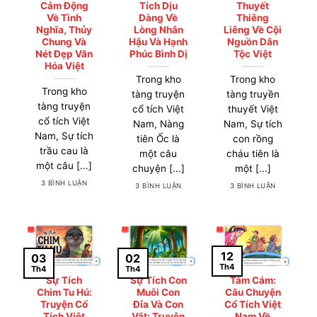
Cảm Động
Tích Dịu
Thuyết
Về Tình
Dàng Về
Thiêng
Nghĩa, Thủy
Lòng Nhân
Liêng Về Cội
Chung Và
Hậu Và Hạnh
Nguồn Dân
Nét Đẹp Văn
Phúc Bình Dị
Tộc Việt
Hóa Việt
Trong kho
Trong kho
Trong kho
tàng truyện
tàng truyền
tàng truyện
cổ tích Việt
thuyết Việt
cổ tích Việt
Nam, Nàng
Nam, Sự tích
Nam, Sự tích
tiên Ốc là
con rồng
trầu cau là
một câu
cháu tiên là
một câu [...]
chuyện [...]
một [...]
3 BÌNH LUẬN
3 BÌNH LUẬN
3 BÌNH LUẬN
12
03
02
Th4
Th4
Th4
Sự Tích
Sự Tích Con
Tấm Cám:
Chim Tu Hú:
Muỗi Con
Câu Chuyện
Truyện Cổ
Đỉa Và Con
Cổ Tích Việt
Tích Việt
Vắt: Truyện
Nam Về