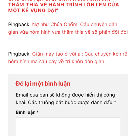
THẤM THÍA VỀ HÀNH TRÌNH LỚN LÊN CỦA
MỘT KẺ VỤNG DẠI
”
Pingback:
Nợ như Chúa Chổm: Câu chuyện dân
gian vừa hóm hỉnh vừa thấm thía về số phận đổi đời
Pingback:
Giận mày tao ở với ai: Câu chuyện kén rể
hóm hỉnh mà sâu cay về trí khôn dân gian
Để lại một bình luận
Email của bạn sẽ không được hiển thị công
khai.
Các trường bắt buộc được đánh dấu
*
Bình luận
*