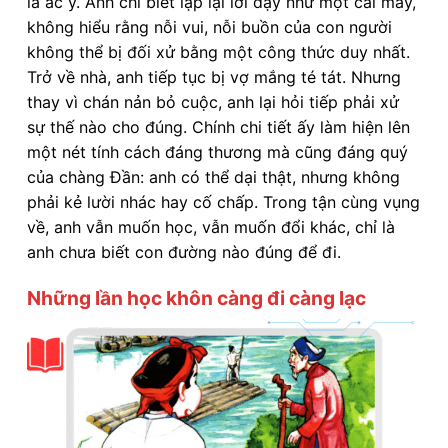
là ác ý. Anh chỉ biết lặp lại lời dạy như một cái máy,
không hiểu rằng nỗi vui, nỗi buồn của con người
không thể bị đối xử bằng một công thức duy nhất.
Trở về nhà, anh tiếp tục bị vợ mắng té tát. Nhưng
thay vì chán nản bỏ cuộc, anh lại hỏi tiếp phải xử
sự thế nào cho đúng. Chính chi tiết ấy làm hiện lên
một nét tính cách đáng thương mà cũng đáng quý
của chàng Đần: anh có thể dại thật, nhưng không
phải kẻ lười nhác hay cố chấp. Trong tận cùng vụng
về, anh vẫn muốn học, vẫn muốn đổi khác, chỉ là
anh chưa biết con đường nào đúng để đi.
Những lần học khôn càng đi càng lạc