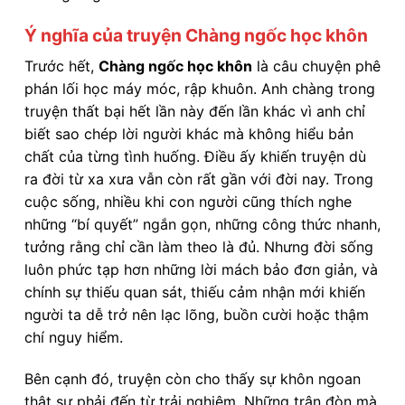
Ý nghĩa của truyện Chàng ngốc học khôn
Trước hết,
Chàng ngốc học khôn
là câu chuyện phê
phán lối học máy móc, rập khuôn. Anh chàng trong
truyện thất bại hết lần này đến lần khác vì anh chỉ
biết sao chép lời người khác mà không hiểu bản
chất của từng tình huống. Điều ấy khiến truyện dù
ra đời từ xa xưa vẫn còn rất gần với đời nay. Trong
cuộc sống, nhiều khi con người cũng thích nghe
những “bí quyết” ngắn gọn, những công thức nhanh,
tưởng rằng chỉ cần làm theo là đủ. Nhưng đời sống
luôn phức tạp hơn những lời mách bảo đơn giản, và
chính sự thiếu quan sát, thiếu cảm nhận mới khiến
người ta dễ trở nên lạc lõng, buồn cười hoặc thậm
chí nguy hiểm.
Bên cạnh đó, truyện còn cho thấy sự khôn ngoan
thật sự phải đến từ trải nghiệm. Những trận đòn mà