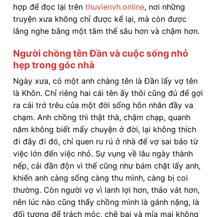
hợp để đọc lại trên
thuvienvh.online
, nơi những
truyện xưa không chỉ được kể lại, mà còn được
lắng nghe bằng một tâm thế sâu hơn và chậm hơn.
Người chồng tên Đần và cuộc sống nhỏ
hẹp trong góc nhà
Ngày xưa, có một anh chàng tên là Đần lấy vợ tên
là Khôn. Chỉ riêng hai cái tên ấy thôi cũng đủ để gợi
ra cái trớ trêu của một đời sống hôn nhân đầy va
chạm. Anh chồng thì thật thà, chậm chạp, quanh
năm không biết mấy chuyện ở đời, lại không thích
đi đây đi đó, chỉ quen ru rú ở nhà để vợ sai bảo từ
việc lớn đến việc nhỏ. Sự vụng về lâu ngày thành
nếp, cái đần độn vì thế cũng như bám chặt lấy anh,
khiến anh càng sống càng thu mình, càng bị coi
thường. Còn người vợ vì lanh lợi hơn, tháo vát hơn,
nên lúc nào cũng thấy chồng mình là gánh nặng, là
đối tượng để trách móc, chê bai và mỉa mai không