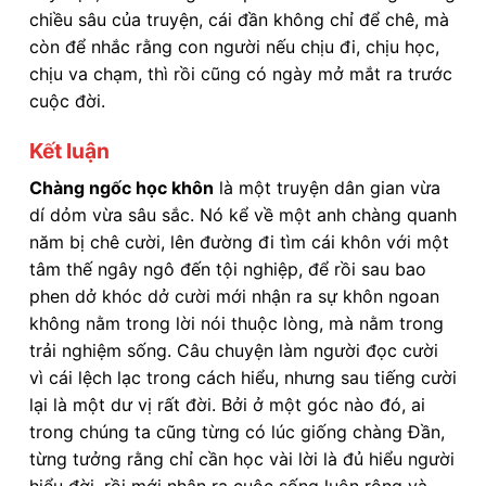
chiều sâu của truyện, cái đần không chỉ để chê, mà
còn để nhắc rằng con người nếu chịu đi, chịu học,
chịu va chạm, thì rồi cũng có ngày mở mắt ra trước
cuộc đời.
Kết luận
Chàng ngốc học khôn
là một truyện dân gian vừa
dí dỏm vừa sâu sắc. Nó kể về một anh chàng quanh
năm bị chê cười, lên đường đi tìm cái khôn với một
tâm thế ngây ngô đến tội nghiệp, để rồi sau bao
phen dở khóc dở cười mới nhận ra sự khôn ngoan
không nằm trong lời nói thuộc lòng, mà nằm trong
trải nghiệm sống. Câu chuyện làm người đọc cười
vì cái lệch lạc trong cách hiểu, nhưng sau tiếng cười
lại là một dư vị rất đời. Bởi ở một góc nào đó, ai
trong chúng ta cũng từng có lúc giống chàng Đần,
từng tưởng rằng chỉ cần học vài lời là đủ hiểu người
hiểu đời, rồi mới nhận ra cuộc sống luôn rộng và