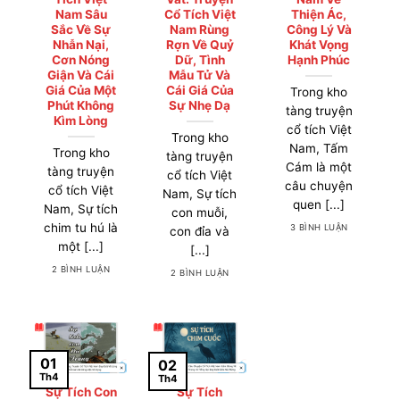
Nam Sâu
Cổ Tích Việt
Thiện Ác,
Sắc Về Sự
Nam Rùng
Công Lý Và
Nhẫn Nại,
Rợn Về Quỷ
Khát Vọng
Cơn Nóng
Dữ, Tình
Hạnh Phúc
Giận Và Cái
Mẫu Tử Và
Giá Của Một
Cái Giá Của
Trong kho
Phút Không
Sự Nhẹ Dạ
tàng truyện
Kìm Lòng
cổ tích Việt
Trong kho
Nam, Tấm
Trong kho
tàng truyện
Cám là một
tàng truyện
cổ tích Việt
câu chuyện
cổ tích Việt
Nam, Sự tích
quen [...]
Nam, Sự tích
con muỗi,
chim tu hú là
3 BÌNH LUẬN
con đỉa và
một [...]
[...]
2 BÌNH LUẬN
2 BÌNH LUẬN
01
02
Th4
Th4
Sự Tích Con
Sự Tích