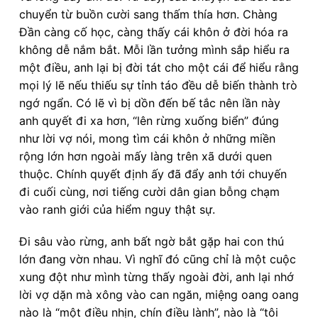
chuyển từ buồn cười sang thấm thía hơn. Chàng
Đần càng cố học, càng thấy cái khôn ở đời hóa ra
không dễ nắm bắt. Mỗi lần tưởng mình sắp hiểu ra
một điều, anh lại bị đời tát cho một cái để hiểu rằng
mọi lý lẽ nếu thiếu sự tỉnh táo đều dễ biến thành trò
ngớ ngẩn. Có lẽ vì bị dồn đến bế tắc nên lần này
anh quyết đi xa hơn, “lên rừng xuống biển” đúng
như lời vợ nói, mong tìm cái khôn ở những miền
rộng lớn hơn ngoài mấy làng trên xã dưới quen
thuộc. Chính quyết định ấy đã đẩy anh tới chuyến
đi cuối cùng, nơi tiếng cười dân gian bỗng chạm
vào ranh giới của hiểm nguy thật sự.
Đi sâu vào rừng, anh bất ngờ bắt gặp hai con thú
lớn đang vờn nhau. Vì nghĩ đó cũng chỉ là một cuộc
xung đột như mình từng thấy ngoài đời, anh lại nhớ
lời vợ dặn mà xông vào can ngăn, miệng oang oang
nào là “một điều nhịn, chín điều lành”, nào là “tôi