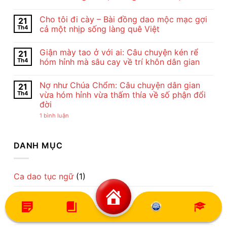
Nội
Không
Dung
có
Cho tôi đi cày – Bài đồng dao mộc mạc gợi
21
Và
bình
Nghệ
luận
Th4
cả một nhịp sống làng quê Việt
Thuật
ở
Bài
Cảm
Không
Thơ
Nhận
có
Giận mày tao ở với ai: Câu chuyện kén rể
21
Con
Bài
bình
Cò
Thơ
luận
Th4
hóm hỉnh mà sâu cay về trí khôn dân gian
Của
Con
ở
Chế
Cò
Cho
Không
Lan
Của
tôi
có
Nợ như Chúa Chổm: Câu chuyện dân gian
21
Viên
Chế
đi
bình
–
Lan
cày
luận
Th4
vừa hóm hỉnh vừa thấm thía về số phận đổi
Vẻ
Viên
–
ở
đời
Đẹp
–
Bài
Giận
Của
Tiếng
đồng
mày
ở
1 bình luận
Tình
Ru
dao
tao
Nợ
Mẹ
Dịu
mộc
ở
như
Qua
Dàng
mạc
với
Chúa
Lời
Về
gợi
ai:
Chổm:
DANH MỤC
Ru
Tình
cả
Câu
Câu
Mẹ
một
chuyện
chuyện
nhịp
kén
dân
sống
rể
gian
làng
hóm
vừa
Ca dao tục ngữ
(1)
quê
hỉnh
hóm
Việt
mà
hỉnh
sâu
Câu đố
(3)
vừa
cay
thấm
về
thía
trí
Câu nói hay
(4)
về
khôn
số
dân