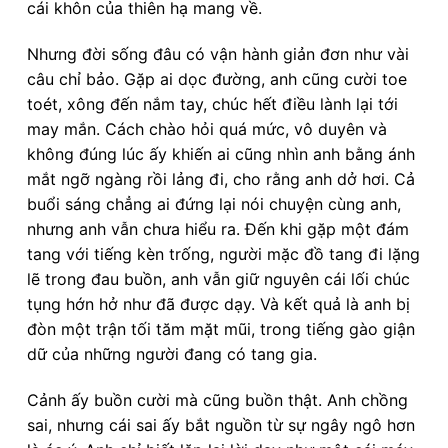
cái khôn của thiên hạ mang về.
Nhưng đời sống đâu có vận hành giản đơn như vài
câu chỉ bảo. Gặp ai dọc đường, anh cũng cười toe
toét, xông đến nắm tay, chúc hết điều lành lại tới
may mắn. Cách chào hỏi quá mức, vô duyên và
không đúng lúc ấy khiến ai cũng nhìn anh bằng ánh
mắt ngỡ ngàng rồi lảng đi, cho rằng anh dở hơi. Cả
buổi sáng chẳng ai đứng lại nói chuyện cùng anh,
nhưng anh vẫn chưa hiểu ra. Đến khi gặp một đám
tang với tiếng kèn trống, người mặc đồ tang đi lặng
lẽ trong đau buồn, anh vẫn giữ nguyên cái lối chúc
tụng hớn hở như đã được dạy. Và kết quả là anh bị
đòn một trận tối tăm mặt mũi, trong tiếng gào giận
dữ của những người đang có tang gia.
Cảnh ấy buồn cười mà cũng buồn thật. Anh chồng
sai, nhưng cái sai ấy bắt nguồn từ sự ngây ngô hơn