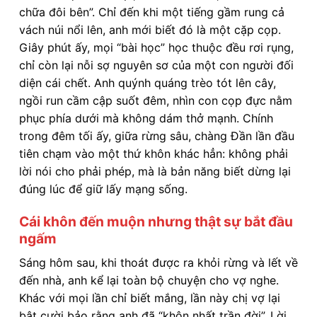
chữa đôi bên”. Chỉ đến khi một tiếng gầm rung cả
vách núi nổi lên, anh mới biết đó là một cặp cọp.
Giây phút ấy, mọi “bài học” học thuộc đều rơi rụng,
chỉ còn lại nỗi sợ nguyên sơ của một con người đối
diện cái chết. Anh quýnh quáng trèo tót lên cây,
ngồi run cầm cập suốt đêm, nhìn con cọp đực nằm
phục phía dưới mà không dám thở mạnh. Chính
trong đêm tối ấy, giữa rừng sâu, chàng Đần lần đầu
tiên chạm vào một thứ khôn khác hẳn: không phải
lời nói cho phải phép, mà là bản năng biết dừng lại
đúng lúc để giữ lấy mạng sống.
Cái khôn đến muộn nhưng thật sự bắt đầu
ngấm
Sáng hôm sau, khi thoát được ra khỏi rừng và lết về
đến nhà, anh kể lại toàn bộ chuyện cho vợ nghe.
Khác với mọi lần chỉ biết mắng, lần này chị vợ lại
bật cười bảo rằng anh đã “khôn nhất trần đời”. Lời