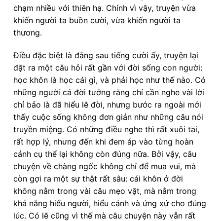
chạm nhiều với thiên hạ. Chính vì vậy, truyện vừa
khiến người ta buồn cười, vừa khiến người ta
thương.
Điều đặc biệt là đằng sau tiếng cười ấy, truyện lại
đặt ra một câu hỏi rất gần với đời sống con người:
học khôn là học cái gì, và phải học như thế nào. Có
những người cả đời tưởng rằng chỉ cần nghe vài lời
chỉ bảo là đã hiểu lẽ đời, nhưng bước ra ngoài mới
thấy cuộc sống không đơn giản như những câu nói
truyền miệng. Có những điều nghe thì rất xuôi tai,
rất hợp lý, nhưng đến khi đem áp vào từng hoàn
cảnh cụ thể lại không còn đúng nữa. Bởi vậy, câu
chuyện về chàng ngốc không chỉ để mua vui, mà
còn gợi ra một sự thật rất sâu: cái khôn ở đời
không nằm trong vài câu mẹo vặt, mà nằm trong
khả năng hiểu người, hiểu cảnh và ứng xử cho đúng
lúc. Có lẽ cũng vì thế mà câu chuyện này vẫn rất