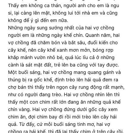
Thấy em không ca thán, người anh cho em là ngu
si, lại càng lên mặt, không lui tới nhà em và cũng
không để ý gì đến em nữa.
Những ngày sung sướng nhất của hai vợ chồng
người em là những ngày khế chín. Quanh năm, hai
vợ chồng đã chăm bón và bắt sâu, đuổi kiến cho
cây khế, nên cây khế xanh mơn mởn, bóng rợp
khắp mảnh vườn nhỏ bé, quả lúc lỉu cả ở những
cành là sát mặt đất, trẻ lên ba cũng với tay được.
Một buổi sáng, hai vợ chồng mang quang gánh và
thúng bị ra gốc khế, định trèo lên hái quả đem ra
chợ bán thì thấy trên ngọn cây rung động rất mạnh,
như có người đang trèo. Hai vợ chồng nhìn lên thì
thấy một con chim rất lớn đang ăn những quả khế
chín vàng. Hai vợ chồng đứng dưới gốc cây xem
chim ăn, đợi chim bay đi rồi mới trèo lên cây hái
quả. Từ đấy, cứ mỗi buổi sáng tinh mơ, hai vợ
chồng ra hái khế, thì đã lại thấy chim ở trên cây rồi.