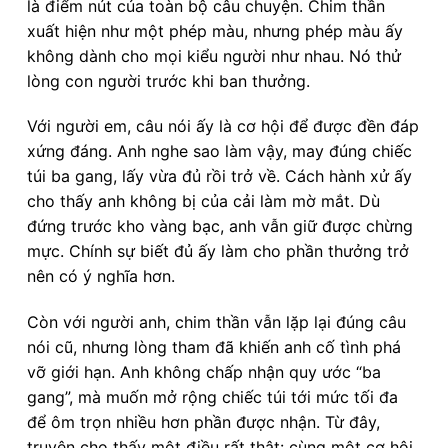
là điểm nút của toàn bộ câu chuyện. Chim thần
xuất hiện như một phép màu, nhưng phép màu ấy
không dành cho mọi kiểu người như nhau. Nó thử
lòng con người trước khi ban thưởng.
Với người em, câu nói ấy là cơ hội để được đền đáp
xứng đáng. Anh nghe sao làm vậy, may đúng chiếc
túi ba gang, lấy vừa đủ rồi trở về. Cách hành xử ấy
cho thấy anh không bị của cải làm mờ mắt. Dù
đứng trước kho vàng bạc, anh vẫn giữ được chừng
mực. Chính sự biết đủ ấy làm cho phần thưởng trở
nên có ý nghĩa hơn.
Còn với người anh, chim thần vẫn lặp lại đúng câu
nói cũ, nhưng lòng tham đã khiến anh cố tình phá
vỡ giới hạn. Anh không chấp nhận quy ước “ba
gang”, mà muốn mở rộng chiếc túi tới mức tối đa
để ôm trọn nhiều hơn phần được nhận. Từ đây,
truyện cho thấy một điều rất thật: cùng một cơ hội,