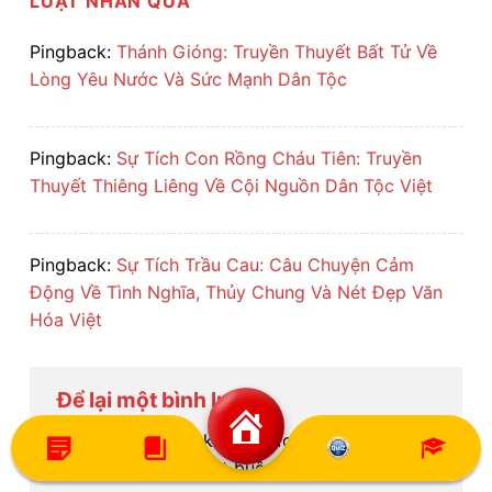
LUẬT NHÂN QUẢ
”
Pingback:
Thánh Gióng: Truyền Thuyết Bất Tử Về
Lòng Yêu Nước Và Sức Mạnh Dân Tộc
Pingback:
Sự Tích Con Rồng Cháu Tiên: Truyền
Thuyết Thiêng Liêng Về Cội Nguồn Dân Tộc Việt
Pingback:
Sự Tích Trầu Cau: Câu Chuyện Cảm
Động Về Tình Nghĩa, Thủy Chung Và Nét Đẹp Văn
Hóa Việt
Để lại một bình luận
Email của bạn sẽ không được hiển thị công
khai.
Các trường bắt buộc được đánh dấu
*