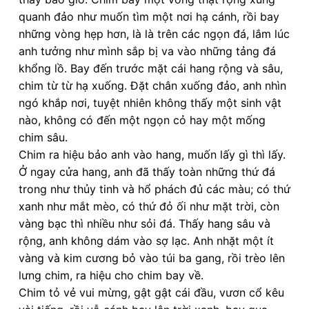
quanh đảo như muốn tìm một nơi hạ cánh, rồi bay
những vòng hẹp hơn, là là trên các ngọn đá, lắm lúc
anh tưởng như mình sắp bị va vào những tảng đá
khổng lồ. Bay đến trước mặt cái hang rộng và sâu,
chim từ từ hạ xuống. Ðặt chân xuống đảo, anh nhìn
ngó khắp nơi, tuyệt nhiên không thấy một sinh vật
nào, không có đến một ngọn cỏ hay một mống
chim sâu.
Chim ra hiệu bảo anh vào hang, muốn lấy gì thì lấy.
Ở ngay cửa hang, anh đã thấy toàn những thứ đá
trong như thủy tinh và hổ phách đủ các màu; có thứ
xanh như mắt mèo, có thứ đỏ ối như mặt trời, còn
vàng bạc thì nhiều như sỏi đá. Thấy hang sâu và
rộng, anh không dám vào sợ lạc. Anh nhặt một ít
vàng và kim cương bỏ vào túi ba gang, rồi trèo lên
lưng chim, ra hiệu cho chim bay về.
Chim tỏ vẻ vui mừng, gật gật cái đầu, vươn cổ kêu