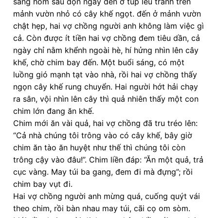
sáng hôm sau dọn ngay đến ở túp lều tranh trên
mảnh vườn nhỏ có cây khế ngọt. đến ở mảnh vườn
chật hẹp, hai vợ chồng người anh không làm việc gì
cả. Còn được ít tiền hai vợ chồng đem tiêu dần, cả
ngày chỉ nằm khểnh ngoài hè, hí hửng nhìn lên cây
khế, chờ chim bay đến. Một buổi sáng, có một
luồng gió mạnh tạt vào nhà, rồi hai vợ chồng thấy
ngọn cây khế rung chuyển. Hai người hớt hải chạy
ra sân, vội nhìn lên cây thì quả nhiên thấy một con
chim lớn đang ăn khế.
Chim mới ăn vài quả, hai vợ chồng đã tru tréo lên:
“Cả nhà chúng tôi trông vào có cây khế, bây giờ
chim ăn tào ăn huyệt như thế thì chúng tôi còn
trông cậy vào đâu!”. Chim liền đáp: “Ăn một quả, trả
cục vàng. May túi ba gang, đem đi mà đựng”; rồi
chim bay vụt đi.
Hai vợ chồng người anh mừng quá, cuống quýt vái
theo chim, rồi bàn nhau may túi, cãi cọ om sòm.