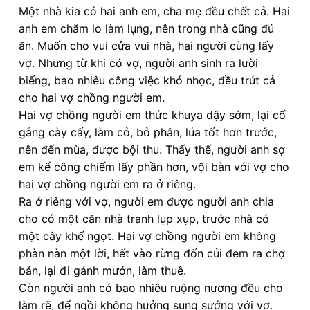
Một nhà kia có hai anh em, cha mẹ đều chết cả. Hai
anh em chăm lo làm lụng, nên trong nhà cũng đủ
ăn. Muốn cho vui cửa vui nhà, hai người cùng lấy
vợ. Nhưng từ khi có vợ, người anh sinh ra lười
biếng, bao nhiêu công việc khó nhọc, đều trút cả
cho hai vợ chồng người em.
Hai vợ chồng người em thức khuya dậy sớm, lại cố
gắng cày cấy, làm cỏ, bỏ phân, lúa tốt hơn trước,
nên đến mùa, được bội thu. Thấy thế, người anh sợ
em kể công chiếm lấy phần hơn, vội bàn với vợ cho
hai vợ chồng người em ra ở riêng.
Ra ở riêng với vợ, người em được người anh chia
cho có một căn nhà tranh lụp xụp, trước nhà có
một cây khế ngọt. Hai vợ chồng người em không
phàn nàn một lời, hết vào rừng đốn củi đem ra chợ
bán, lại đi gánh mướn, làm thuê.
Còn người anh có bao nhiêu ruộng nương đều cho
làm rẽ, để ngồi không hưởng sung sướng với vợ.