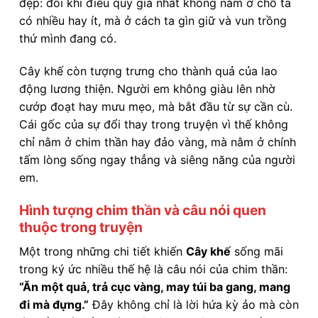
đẹp: đôi khi điều quý giá nhất không nằm ở chỗ ta
có nhiều hay ít, mà ở cách ta gìn giữ và vun trồng
thứ mình đang có.
Cây khế còn tượng trưng cho thành quả của lao
động lương thiện. Người em không giàu lên nhờ
cướp đoạt hay mưu mẹo, mà bắt đầu từ sự cần cù.
Cái gốc của sự đổi thay trong truyện vì thế không
chỉ nằm ở chim thần hay đảo vàng, mà nằm ở chính
tấm lòng sống ngay thẳng và siêng năng của người
em.
Hình tượng chim thần và câu nói quen
thuộc trong truyện
Một trong những chi tiết khiến
Cây khế
sống mãi
trong ký ức nhiều thế hệ là câu nói của chim thần:
“Ăn một quả, trả cục vàng, may túi ba gang, mang
đi mà đựng.”
Đây không chỉ là lời hứa kỳ ảo mà còn