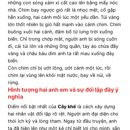
những con sóng xám xì cất cao lên bằng mấy nóc
nhà. Chim bay ngược gió rất là nhọc mệt, cổ gập
hẳn xuống, hai cánh mỗi lúc một yếu dần. Túi vàng
lớn thốt nhiên bị gió hất mạnh vào cánh chim. Chim
buông xuôi hai cánh, đâm bổ từ lưng trời xuống
biển. Chỉ trong chớp mắt, người anh bị sóng cuốn
đi, cái túi lớn và những ống quần, tay áo chứa đầy
vàng và châu báu dìm anh ta rất mau xuống đáy
biển.
Còn chim chỉ bị ướt lông, ướt cánh một lúc, rồi
chim lại vùng lên khỏi mặt nước, bay về núi, về
rừng.
Hình tượng hai anh em và sự đối lập đầy ý
nghĩa
Điểm nổi bật nhất của
Cây khế
là cách xây dựng
hai nhân vật đối lập rõ rệt. Người anh đại diện cho
thói ích kỷ và lòng tham. Ngay từ đầu truyện, anh
ta đã hiện lên như một kẻ chỉ biết lợi cho mình, sẵn