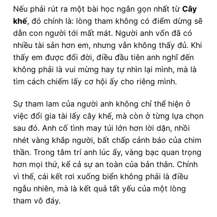
Nếu phải rút ra một bài học ngắn gọn nhất từ
Cây
khế
, đó chính là: lòng tham không có điểm dừng sẽ
dẫn con người tới mất mát. Người anh vốn đã có
nhiều tài sản hơn em, nhưng vẫn không thấy đủ. Khi
thấy em được đổi đời, điều đầu tiên anh nghĩ đến
không phải là vui mừng hay tự nhìn lại mình, mà là
tìm cách chiếm lấy cơ hội ấy cho riêng mình.
Sự tham lam của người anh không chỉ thể hiện ở
việc đổi gia tài lấy cây khế, mà còn ở từng lựa chọn
sau đó. Anh cố tình may túi lớn hơn lời dặn, nhồi
nhét vàng khắp người, bất chấp cảnh báo của chim
thần. Trong tâm trí anh lúc ấy, vàng bạc quan trọng
hơn mọi thứ, kể cả sự an toàn của bản thân. Chính
vì thế, cái kết rơi xuống biển không phải là điều
ngẫu nhiên, mà là kết quả tất yếu của một lòng
tham vô đáy.