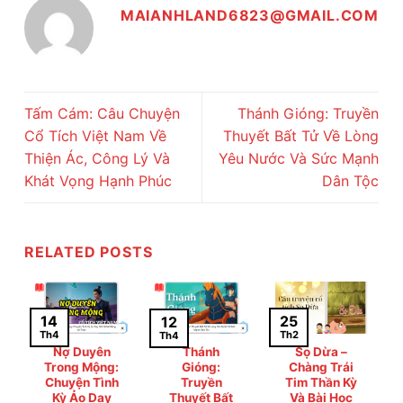
MAIANHLAND6823@GMAIL.COM
Tấm Cám: Câu Chuyện
Thánh Gióng: Truyền
Cổ Tích Việt Nam Về
Thuyết Bất Tử Về Lòng
Thiện Ác, Công Lý Và
Yêu Nước Và Sức Mạnh
Khát Vọng Hạnh Phúc
Dân Tộc
RELATED POSTS
25
14
12
Th2
Th4
Th4
Nợ Duyên
Thánh
Sọ Dừa –
Trong Mộng:
Gióng:
Chàng Trái
Chuyện Tình
Truyền
Tim Thần Kỳ
Kỳ Ảo Day
Thuyết Bất
Và Bài Học