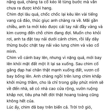
nặng quá, chàng ta cố kéo lê từng bước mà vẫn
chưa ra được khỏi hang.
Chim đợi lâu quá, chốc chốc lại kêu lên vài tiếng
vang cả đảo, thúc giục anh chàng ra về. Mãi gần
chiều, anh ta mới kéo được cái tay nải đầy vàng và
kim cương đến chỗ chim đang đợi. Muốn cho khỏi
rơi, anh ta đặt tay nải dưới cánh chim, rồi lấy dây
thừng buộc chặt tay nải vào lưng chim và vào cổ
mình.
Chim vỗ cánh bay lên, nhưng vì nặng quá, mới bay
lên khỏi mặt đất một ít lại sa xuống. Sau chim cố
gắng đạp hai chân thật mạnh xuống đất, vươn cổ
bay bổng lên. Anh chàng ngồi trên lưng chim khấp
khởi mừng thầm, cho là chỉ trong giây phút mình sẽ
về đến nhà, sẽ có nhà cao cửa rộng, vườn ruộng
khắp nơi, tiêu pha hết đời thật hoang toàng cũng
không hết của.
Lúc ấy, chim đã bay trên biển cả. Trời trở gió,