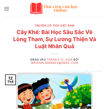
Bỏ
qua
nội
dung
TRUYỆN CỔ TÍCH VIỆT NAM
Cây Khế: Bài Học Sâu Sắc Về
Lòng Tham, Sự Lương Thiện Và
Luật Nhân Quả
ĐĂNG VÀO
THÁNG 4 12, 2026
BỞI
MAIANHLAND6823@GMAIL.COM
12
Th4