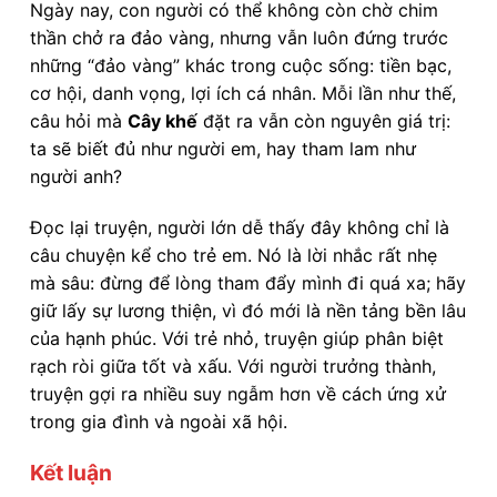
Ngày nay, con người có thể không còn chờ chim
thần chở ra đảo vàng, nhưng vẫn luôn đứng trước
những “đảo vàng” khác trong cuộc sống: tiền bạc,
cơ hội, danh vọng, lợi ích cá nhân. Mỗi lần như thế,
câu hỏi mà
Cây khế
đặt ra vẫn còn nguyên giá trị:
ta sẽ biết đủ như người em, hay tham lam như
người anh?
Đọc lại truyện, người lớn dễ thấy đây không chỉ là
câu chuyện kể cho trẻ em. Nó là lời nhắc rất nhẹ
mà sâu: đừng để lòng tham đẩy mình đi quá xa; hãy
giữ lấy sự lương thiện, vì đó mới là nền tảng bền lâu
của hạnh phúc. Với trẻ nhỏ, truyện giúp phân biệt
rạch ròi giữa tốt và xấu. Với người trưởng thành,
truyện gợi ra nhiều suy ngẫm hơn về cách ứng xử
trong gia đình và ngoài xã hội.
Kết luận