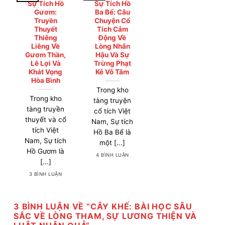
Sự Tích Hồ
Sự Tích Hồ
Gươm:
Ba Bể: Câu
Truyền
Chuyện Cổ
Thuyết
Tích Cảm
Thiêng
Động Về
Liêng Về
Lòng Nhân
Gươm Thần,
Hậu Và Sự
Lê Lợi Và
Trừng Phạt
Khát Vọng
Kẻ Vô Tâm
Hòa Bình
Trong kho
Trong kho
tàng truyện
tàng truyền
cổ tích Việt
thuyết và cổ
Nam, Sự tích
tích Việt
Hồ Ba Bể là
Nam, Sự tích
một [...]
Hồ Gươm là
4 BÌNH LUẬN
[...]
3 BÌNH LUẬN
3 BÌNH LUẬN VỀ “
CÂY KHẾ: BÀI HỌC SÂU
SẮC VỀ LÒNG THAM, SỰ LƯƠNG THIỆN VÀ