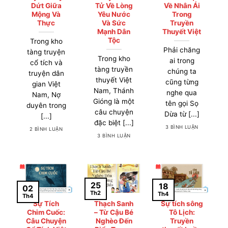
Dứt Giữa
Tử Về Lòng
Về Nhân Ái
Mộng Và
Yêu Nước
Trong
Thực
Và Sức
Truyền
Mạnh Dân
Thuyết Việt
Tộc
Trong kho
Phải chăng
tàng truyện
Trong kho
ai trong
cổ tích và
tàng truyền
chúng ta
truyện dân
thuyết Việt
cũng từng
gian Việt
Nam, Thánh
nghe qua
Nam, Nợ
Gióng là một
tên gọi Sọ
duyên trong
câu chuyện
Dừa từ [...]
[...]
đặc biệt [...]
3 BÌNH LUẬN
2 BÌNH LUẬN
3 BÌNH LUẬN
25
18
02
Th2
Th4
Th4
Sự Tích
Thạch Sanh
Sự tích sông
Chim Cuốc:
– Từ Cậu Bé
Tô Lịch:
Câu Chuyện
Nghèo Đến
Truyền