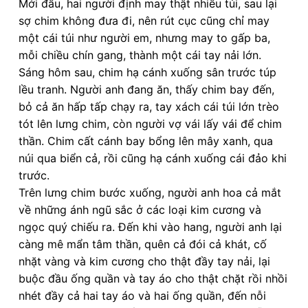
Mới đầu, hai người định may thật nhiều túi, sau lại
sợ chim không đưa đi, nên rút cục cũng chỉ may
một cái túi như người em, nhưng may to gấp ba,
mỗi chiều chín gang, thành một cái tay nải lớn.
Sáng hôm sau, chim hạ cánh xuống sân trước túp
lều tranh. Người anh đang ăn, thấy chim bay đến,
bỏ cả ăn hấp tấp chạy ra, tay xách cái túi lớn trèo
tót lên lưng chim, còn người vợ vái lấy vái để chim
thần. Chim cất cánh bay bổng lên mây xanh, qua
núi qua biển cả, rồi cũng hạ cánh xuống cái đảo khi
trước.
Trên lưng chim bước xuống, người anh hoa cả mắt
về những ánh ngũ sắc ở các loại kim cương và
ngọc quý chiếu ra. Ðến khi vào hang, người anh lại
càng mê mẩn tâm thần, quên cả đói cả khát, cố
nhặt vàng và kim cương cho thật đầy tay nải, lại
buộc đầu ống quần và tay áo cho thật chặt rồi nhồi
nhét đầy cả hai tay áo và hai ống quần, đến nỗi