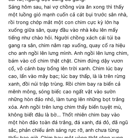
Sáng hôm sau, hai vợ chồng vừa ăn xong thì thấy
một luồng gió mạnh cuốn cả cát bụi trước sân nhà,
rồi trong chớp mắt một con chim cực kỳ lớn hạ
xuống giữa sân, quay đầu vào nhà kêu lên mấy
tiếng như chào hỏi. Người chồng xách cái túi ba
gang ra sân, chim nằm rạp xuống, quay cổ ra hiệu
cho anh ngồi lên lưng mình. Anh ngồi lên lưng chim,
bám vào cổ chim thật chặt. Chim đứng dậy vươn
cổ, vỗ cánh bay bổng lên trời xanh. Chim lúc bay
cao, lẩn vào mây bạc; lúc bay thấp, là là trên rừng
xanh, đồi núi trập trùng. Rồi chim bay ra biển cả
mênh mông, sóng biếc cao ngất vật vào sườn
những hòn đảo nhỏ, làm tung lên những bọt trắng
xóa. Anh ngồi trên lưng chim thấy biển tuyệt mù,
không biết đâu là bờ… Thốt nhiên chim bay vào
một hòn đảo toàn đá trắng, đá xanh, đá đỏ, đã ngũ
sắc, phản chiếu ánh sáng rực rỡ, anh chưa từng
thấy bao giờ. Chim bay một vòng thật rộng xung