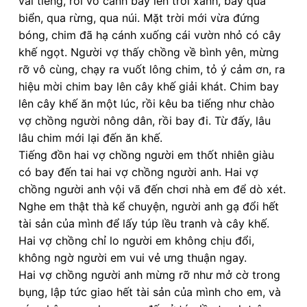
vài tiếng, rồi vỗ cánh bay lên trời xanh, bay qua
biển, qua rừng, qua núi. Mặt trời mới vừa đứng
bóng, chim đã hạ cánh xuống cái vườn nhỏ có cây
khế ngọt. Người vợ thấy chồng về bình yên, mừng
rỡ vô cùng, chạy ra vuốt lông chim, tỏ ý cảm ơn, ra
hiệu mời chim bay lên cây khế giải khát. Chim bay
lên cây khế ăn một lúc, rồi kêu ba tiếng như chào
vợ chồng người nông dân, rồi bay đi. Từ đấy, lâu
lâu chim mới lại đến ăn khế.
Tiếng đồn hai vợ chồng người em thốt nhiên giàu
có bay đến tai hai vợ chồng người anh. Hai vợ
chồng người anh vội vã đến chơi nhà em để dò xét.
Nghe em thật thà kể chuyện, người anh gạ đổi hết
tài sản của mình để lấy túp lều tranh và cây khế.
Hai vợ chồng chỉ lo người em không chịu đổi,
không ngờ người em vui vẻ ưng thuận ngay.
Hai vợ chồng người anh mừng rỡ như mở cờ trong
bụng, lập tức giao hết tài sản của mình cho em, và