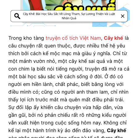
Trong kho tàng
truyện cổ tích Việt Nam
,
Cây khế
là
câu chuyện rất quen thuộc, được nhiều thế hệ yêu
thích bởi cách kể mộc mạc mà giàu ý nghĩa. Chỉ từ
một mảnh vườn nhỏ, một cây khế sai quả và một
con chim lạ biết nói tiếng người, truyện đã mở ra cả
một bài học sâu sắc về cách sống ở đời. Ở đó có
người em hiền lành, chất phác, biết bằng lòng với
điều mình có; cũng có người anh tham lam, chỉ nhìn
thấy lợi ích trước mắt mà quên mất điều phải trái.
Sự đối lập ấy khiến câu chuyện vừa hấp dẫn, vừa
gần gũi, bởi nó phản chiếu rất rõ những kiểu người
vẫn xuất hiện trong cuộc sống hôm nay. Không chỉ
kể lại một hành trình kỳ ảo đến đảo vàng,
Cây khế
còn nhắc người đọc rằng sống tử tế sẽ được đền