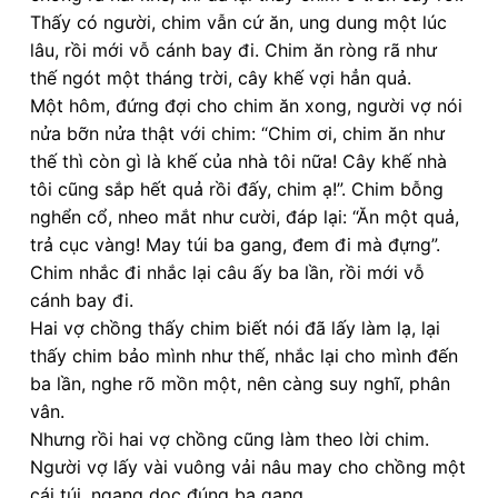
Thấy có người, chim vẫn cứ ăn, ung dung một lúc
lâu, rồi mới vỗ cánh bay đi. Chim ăn ròng rã như
thế ngót một tháng trời, cây khế vợi hẳn quả.
Một hôm, đứng đợi cho chim ăn xong, người vợ nói
nửa bỡn nửa thật với chim: “Chim ơi, chim ăn như
thế thì còn gì là khế của nhà tôi nữa! Cây khế nhà
tôi cũng sắp hết quả rồi đấy, chim ạ!”. Chim bỗng
nghển cổ, nheo mắt như cười, đáp lại: “Ăn một quả,
trả cục vàng! May túi ba gang, đem đi mà đựng”.
Chim nhắc đi nhắc lại câu ấy ba lần, rồi mới vỗ
cánh bay đi.
Hai vợ chồng thấy chim biết nói đã lấy làm lạ, lại
thấy chim bảo mình như thế, nhắc lại cho mình đến
ba lần, nghe rõ mồn một, nên càng suy nghĩ, phân
vân.
Nhưng rồi hai vợ chồng cũng làm theo lời chim.
Người vợ lấy vài vuông vải nâu may cho chồng một
cái túi, ngang dọc đúng ba gang.