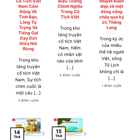
Cổ Tích Việt
Biểu Tượng
thuyết buồn
Nam Cảm
Chính Nghĩa
đẹp về một
Động Về
Trong Cổ
dòng sông
Tình Bạn,
Tích Việt
chảy qua ký
Lòng Tự
ức Thăng
Trọng Và
Long
Trong kho
Tiếng Gọi
tàng truyện
Day Dứt
Trong ký ức
cổ tích Việt
Giữa Núi
của nhiều
Nam, hiếm
Rừng
thế hệ người
có nhân vật
Việt, sông
Trong kho
nào vừa bình
Tô Lịch
tàng truyện
[...]
không chỉ là
cổ tích Việt
4 BÌNH LUẬN
[...]
Nam, Sự tích
chim cuốc là
1 BÌNH LUẬN
một câu [...]
3 BÌNH LUẬN
15
14
Th4
Th4