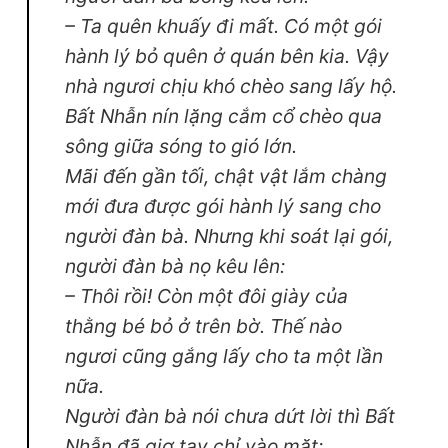
– Ta quên khuấy đi mất. Có một gói
hành lý bỏ quên ở quán bên kia. Vậy
nhà ngươi chịu khó chèo sang lấy hộ.
Bất Nhẫn nín lặng cắm cổ chèo qua
sông giữa sóng to gió lớn.
Mãi đến gần tối, chật vật lắm chàng
mới đưa được gói hành lý sang cho
người đàn bà. Nhưng khi soát lại gói,
người đàn bà nọ kêu lên:
– Thôi rồi! Còn một đôi giày của
thằng bé bỏ ở trên bờ. Thế nào
ngươi cũng gắng lấy cho ta một lần
nữa.
Người đàn bà nói chưa dứt lời thì Bất
Nhẫn đã giơ tay chỉ vào mặt: