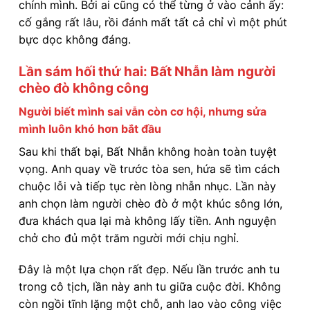
chính mình. Bởi ai cũng có thể từng ở vào cảnh ấy:
cố gắng rất lâu, rồi đánh mất tất cả chỉ vì một phút
bực dọc không đáng.
Lần sám hối thứ hai: Bất Nhẫn làm người
chèo đò không công
Người biết mình sai vẫn còn cơ hội, nhưng sửa
mình luôn khó hơn bắt đầu
Sau khi thất bại, Bất Nhẫn không hoàn toàn tuyệt
vọng. Anh quay về trước tòa sen, hứa sẽ tìm cách
chuộc lỗi và tiếp tục rèn lòng nhẫn nhục. Lần này
anh chọn làm người chèo đò ở một khúc sông lớn,
đưa khách qua lại mà không lấy tiền. Anh nguyện
chở cho đủ một trăm người mới chịu nghỉ.
Đây là một lựa chọn rất đẹp. Nếu lần trước anh tu
trong cô tịch, lần này anh tu giữa cuộc đời. Không
còn ngồi tĩnh lặng một chỗ, anh lao vào công việc