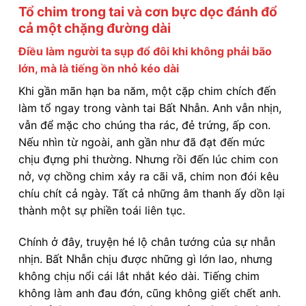
Tổ chim trong tai và cơn bực dọc đánh đổ
cả một chặng đường dài
Điều làm người ta sụp đổ đôi khi không phải bão
lớn, mà là tiếng ồn nhỏ kéo dài
Khi gần mãn hạn ba năm, một cặp chim chích đến
làm tổ ngay trong vành tai Bất Nhẫn. Anh vẫn nhịn,
vẫn để mặc cho chúng tha rác, đẻ trứng, ấp con.
Nếu nhìn từ ngoài, anh gần như đã đạt đến mức
chịu đựng phi thường. Nhưng rồi đến lúc chim con
nở, vợ chồng chim xảy ra cãi vã, chim non đói kêu
chíu chít cả ngày. Tất cả những âm thanh ấy dồn lại
thành một sự phiền toái liên tục.
Chính ở đây, truyện hé lộ chân tướng của sự nhẫn
nhịn. Bất Nhẫn chịu được những gì lớn lao, nhưng
không chịu nổi cái lắt nhắt kéo dài. Tiếng chim
không làm anh đau đớn, cũng không giết chết anh.