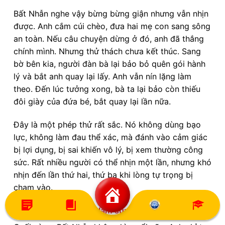
Bất Nhẫn nghe vậy bừng bừng giận nhưng vẫn nhịn
được. Anh cắm cúi chèo, đưa hai mẹ con sang sông
an toàn. Nếu câu chuyện dừng ở đó, anh đã thắng
chính mình. Nhưng thử thách chưa kết thúc. Sang
bờ bên kia, người đàn bà lại bảo bỏ quên gói hành
lý và bắt anh quay lại lấy. Anh vẫn nín lặng làm
theo. Đến lúc tưởng xong, bà ta lại bảo còn thiếu
đôi giày của đứa bé, bắt quay lại lần nữa.
Đây là một phép thử rất sắc. Nó không dùng bạo
lực, không làm đau thể xác, mà đánh vào cảm giác
bị lợi dụng, bị sai khiến vô lý, bị xem thường công
sức. Rất nhiều người có thể nhịn một lần, nhưng khó
nhịn đến lần thứ hai, thứ ba khi lòng tự trọng bị
chạm vào.
Chỉ một câu mắng đủ làm sụp đổ tất cả