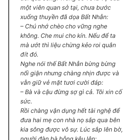
một viên quan sở tại, chưa bước
xuống thuyền đã dọa Bất Nhẫn:
– Chú nhớ chèo cho vững nghe
không. Che mui cho kín. Nếu để ta
mà ướt thì liệu chừng kẻo roi quắn
đít đó.
Nghe nói thế Bất Nhẫn bừng bừng
nổi giận nhưng chàng nhịn được và
vẫn giữ vẻ mặt tươi cười đáp:
– Bà và cậu đừng sợ gì cả. Tôi xin cố
sức.
Rồi chàng vận dụng hết tài nghệ để
đưa hai mẹ con nhà nọ sắp qua bên
kia sông được vô sự. Lúc sắp lên bờ,
người đàn bà bỗng kêu lên: