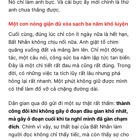
Nó chỉ làm anh bực. Và cái bực ấy mới chính là thứ
anh chưa thắng được.
Một cơn nóng giận đủ xóa sạch ba năm khổ luyện
Cuối cùng, đúng lúc chỉ còn ít ngày nữa là hết hạn,
Bất Nhẫn không chịu nổi nữa. Anh giật tổ chim
quăng xuống đất và mắng ầm lên. Chỉ một động
tác, một câu nói, công sức ba năm lập tức tan biến.
Đây là một chi tiết rất đau mà cũng rất đúng. Trong
đời, có những việc ta tích lũy rất lâu nhưng phá
hỏng lại rất nhanh. Một phút không giữ được mình
có thể làm đổ vỡ cả chặng đường dài.
Dân gian qua đó gửi đi một sự thật rất thấm:
thành
công đôi khi không gãy ở đoạn đầu gian khổ nhất,
mà gãy ở đoạn cuối khi ta nghĩ mình đã gần chạm
đích
. Chính vì vậy, sự thất bại của Bất Nhẫn làm
người đọc không chỉ thấy tiếc, mà còn thấy sợ cho