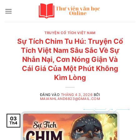
Bỏ
qua
nội
dung
TRUYỆN CỔ TÍCH VIỆT NAM
Sự Tích Chim Tu Hú: Truyện Cổ
Tích Việt Nam Sâu Sắc Về Sự
Nhẫn Nại, Cơn Nóng Giận Và
Cái Giá Của Một Phút Không
Kìm Lòng
ĐĂNG VÀO
THÁNG 4 3, 2026
BỞI
MAIANHLAND6823@GMAIL.COM
03
Th4