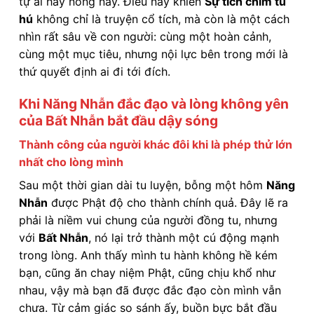
tự ái hay nóng nảy. Điều này khiến
Sự tích chim tu
hú
không chỉ là truyện cổ tích, mà còn là một cách
nhìn rất sâu về con người: cùng một hoàn cảnh,
cùng một mục tiêu, nhưng nội lực bên trong mới là
thứ quyết định ai đi tới đích.
Khi Năng Nhẫn đắc đạo và lòng không yên
của Bất Nhẫn bắt đầu dậy sóng
Thành công của người khác đôi khi là phép thử lớn
nhất cho lòng mình
Sau một thời gian dài tu luyện, bỗng một hôm
Năng
Nhẫn
được Phật độ cho thành chính quả. Đây lẽ ra
phải là niềm vui chung của người đồng tu, nhưng
với
Bất Nhẫn
, nó lại trở thành một cú động mạnh
trong lòng. Anh thấy mình tu hành không hề kém
bạn, cũng ăn chay niệm Phật, cũng chịu khổ như
nhau, vậy mà bạn đã được đắc đạo còn mình vẫn
chưa. Từ cảm giác so sánh ấy, buồn bực bắt đầu