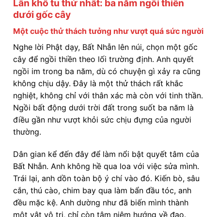
Lần khổ tu thứ nhất: ba năm ngồi thiền
dưới gốc cây
Một cuộc thử thách tưởng như vượt quá sức người
Nghe lời Phật dạy, Bất Nhẫn lên núi, chọn một gốc
cây để ngồi thiền theo lối trường định. Anh quyết
ngồi im trong ba năm, dù có chuyện gì xảy ra cũng
không chịu dậy. Đây là một thử thách rất khắc
nghiệt, không chỉ với thân xác mà còn với tinh thần.
Ngồi bất động dưới trời đất trong suốt ba năm là
điều gần như vượt khỏi sức chịu đựng của người
thường.
Dân gian kể đến đây để làm nổi bật quyết tâm của
Bất Nhẫn. Anh không hề qua loa với việc sửa mình.
Trái lại, anh dồn toàn bộ ý chí vào đó. Kiến bò, sâu
cắn, thú cào, chim bay qua làm bẩn đầu tóc, anh
đều mặc kệ. Anh dường như đã biến mình thành
một vật vô tri, chỉ còn tâm niệm hướng về đạo.