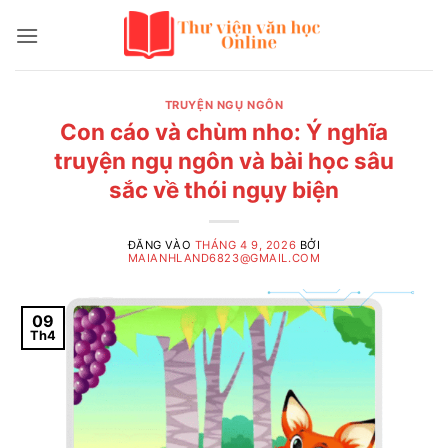
Bỏ
qua
nội
dung
TRUYỆN NGỤ NGÔN
Con cáo và chùm nho: Ý nghĩa
truyện ngụ ngôn và bài học sâu
sắc về thói ngụy biện
ĐĂNG VÀO
THÁNG 4 9, 2026
BỞI
MAIANHLAND6823@GMAIL.COM
09
Th4