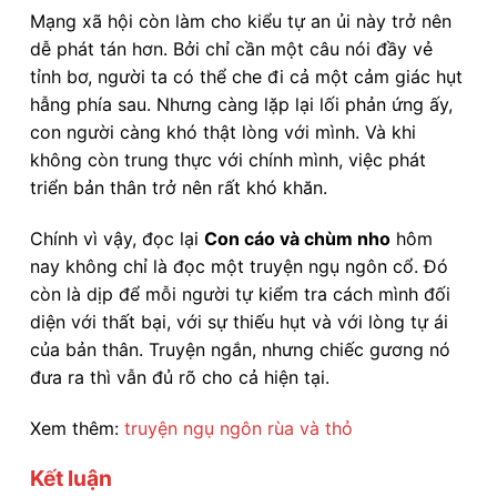
Mạng xã hội còn làm cho kiểu tự an ủi này trở nên
dễ phát tán hơn. Bởi chỉ cần một câu nói đầy vẻ
tỉnh bơ, người ta có thể che đi cả một cảm giác hụt
hẫng phía sau. Nhưng càng lặp lại lối phản ứng ấy,
con người càng khó thật lòng với mình. Và khi
không còn trung thực với chính mình, việc phát
triển bản thân trở nên rất khó khăn.
Chính vì vậy, đọc lại
Con cáo và chùm nho
hôm
nay không chỉ là đọc một truyện ngụ ngôn cổ. Đó
còn là dịp để mỗi người tự kiểm tra cách mình đối
diện với thất bại, với sự thiếu hụt và với lòng tự ái
của bản thân. Truyện ngắn, nhưng chiếc gương nó
đưa ra thì vẫn đủ rõ cho cả hiện tại.
Xem thêm:
truyện ngụ ngôn rùa và thỏ
Kết luận