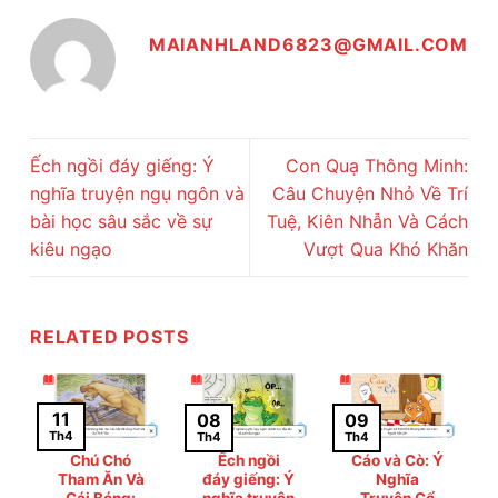
MAIANHLAND6823@GMAIL.COM
Ếch ngồi đáy giếng: Ý
Con Quạ Thông Minh:
nghĩa truyện ngụ ngôn và
Câu Chuyện Nhỏ Về Trí
bài học sâu sắc về sự
Tuệ, Kiên Nhẫn Và Cách
kiêu ngạo
Vượt Qua Khó Khăn
RELATED POSTS
11
09
08
Th4
Th4
Th4
Chú Chó
Ếch ngồi
Cáo và Cò: Ý
Tham Ăn Và
đáy giếng: Ý
Nghĩa
Cái Bóng:
nghĩa truyện
Truyện Cổ