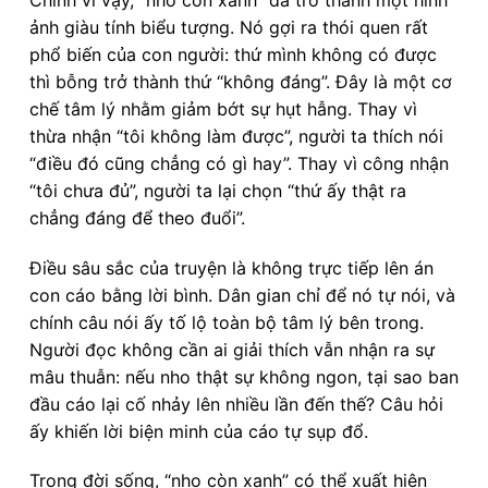
ảnh giàu tính biểu tượng. Nó gợi ra thói quen rất
phổ biến của con người: thứ mình không có được
thì bỗng trở thành thứ “không đáng”. Đây là một cơ
chế tâm lý nhằm giảm bớt sự hụt hẫng. Thay vì
thừa nhận “tôi không làm được”, người ta thích nói
“điều đó cũng chẳng có gì hay”. Thay vì công nhận
“tôi chưa đủ”, người ta lại chọn “thứ ấy thật ra
chẳng đáng để theo đuổi”.
Điều sâu sắc của truyện là không trực tiếp lên án
con cáo bằng lời bình. Dân gian chỉ để nó tự nói, và
chính câu nói ấy tố lộ toàn bộ tâm lý bên trong.
Người đọc không cần ai giải thích vẫn nhận ra sự
mâu thuẫn: nếu nho thật sự không ngon, tại sao ban
đầu cáo lại cố nhảy lên nhiều lần đến thế? Câu hỏi
ấy khiến lời biện minh của cáo tự sụp đổ.
Trong đời sống, “nho còn xanh” có thể xuất hiện