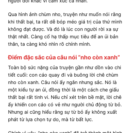
người đổi khác vì cảm xúc cá nhân.
Qua hình ảnh chùm nho, truyện như muốn nói rằng
khi thất bại, ta rất dễ bóp méo giá trị của thứ mình
không đạt được. Và đó là lúc con người rời xa sự
thật nhất. Càng cố hạ thấp mục tiêu để an ủi bản
thân, ta càng khó nhìn rõ chính mình.
Điểm đặc sắc của câu nói “nho còn xanh”
Toàn bộ sức nặng của truyện gần như dồn vào chi
tiết cuối: con cáo quay đi và buông lời chê chùm
nho còn xanh. Câu nói ấy ngắn nhưng sắc. Nó là
một kiểu tự an ủi, đồng thời là một cách che giấu
thất bại rất tinh vi. Nếu chỉ xét trên bề mặt, lời chê
ấy khiến con cáo có vẻ như người chủ động từ bỏ.
Nhưng ai cũng hiểu rằng sự từ bỏ ấy không xuất
phát từ lựa chọn tự do, mà từ bất lực.
Chính vì vậy, “nho còn xanh” đã trở thành một hình