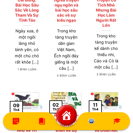
Bài Học Sâu
ngụ ngôn và
Tích Nhỏ
Sắc Về Lòng
bài học sâu
Nhưng Bài
Tham Và Sự
sắc về sự
Học Làm
Tỉnh Táo
kiêu ngạo
Người Rất
Lớn
Ngày xưa, ở
Trong kho
Trong kho
một ngôi
tàng truyện
tàng truyện
làng nhỏ
dân gian
kể dành cho
bình yên, có
Việt Nam,
thiếu nhi,
một chú chó
Ếch ngồi đáy
Cáo và Cò là
rất khỏe [...]
giếng là một
một câu [...]
câu [...]
1 BÌNH LUẬN
3 BÌNH LUẬN
3 BÌNH LUẬN
02
11
09
Th3
Th4
Th4
Con Quạ
Rùa Và Thỏ –
Câu Chuyện
Thông Minh:
Truyện Ngụ
Bó Đũa: Bài
Câu Chuyện
Ngôn Kinh
Học Sâu Sắc
Nhỏ Về Trí
Điển Về Sự
Về Đoàn Kết