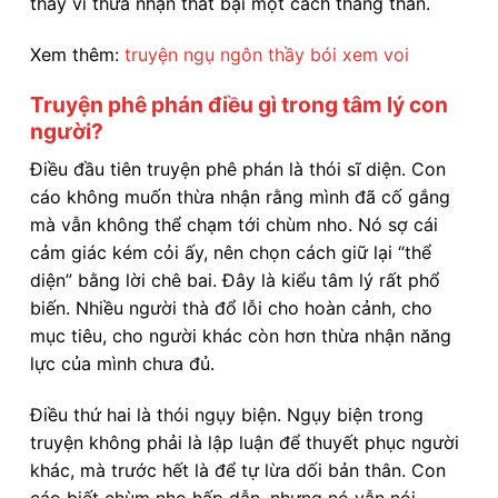
thay vì thừa nhận thất bại một cách thẳng thắn.
Xem thêm:
truyện ngụ ngôn thầy bói xem voi
Truyện phê phán điều gì trong tâm lý con
người?
Điều đầu tiên truyện phê phán là thói sĩ diện. Con
cáo không muốn thừa nhận rằng mình đã cố gắng
mà vẫn không thể chạm tới chùm nho. Nó sợ cái
cảm giác kém cỏi ấy, nên chọn cách giữ lại “thể
diện” bằng lời chê bai. Đây là kiểu tâm lý rất phổ
biến. Nhiều người thà đổ lỗi cho hoàn cảnh, cho
mục tiêu, cho người khác còn hơn thừa nhận năng
lực của mình chưa đủ.
Điều thứ hai là thói ngụy biện. Ngụy biện trong
truyện không phải là lập luận để thuyết phục người
khác, mà trước hết là để tự lừa dối bản thân. Con
cáo biết chùm nho hấp dẫn, nhưng nó vẫn nói