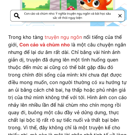
Trong kho tàng
truyện ngụ ngôn
nổi tiếng của thế
giới,
Con cáo và chùm nho
là một câu chuyện ngắn
nhưng để lại dư âm rất dài. Chỉ bằng vài hình ảnh
giản dị, truyện đã dựng lên một tình huống quen
thuộc đến mức ai cũng có thể bắt gặp đâu đó
trong chính đời sống của mình: khi chưa đạt được
điều mong muốn, con người thường có xu hướng tự
an ủi bằng cách chê bai, hạ thấp hoặc phủ nhận giá
trị của thứ mình không thể với tới. Hình ảnh con cáo
nhảy lên nhiều lần để hái chùm nho chín mọng rồi
quay đi, buông một câu đầy vẻ dửng dưng, thực
chất lại bộc lộ rất rõ sự tiếc nuối và thất bại bên
trong. Vì thế, đây không chỉ là một truyện kể cho
thiếu nhi, mà còn là một lời nhắc nhở tinh tế về lòng