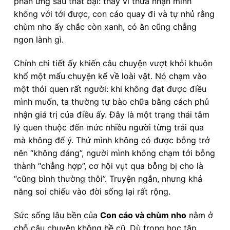
phản ứng sau thất bại: thay vì thừa nhận mình
không với tới được, con cáo quay đi và tự nhủ rằng
chùm nho ấy chắc còn xanh, có ăn cũng chẳng
ngon lành gì.
Chính chi tiết ấy khiến câu chuyện vượt khỏi khuôn
khổ một mẩu chuyện kể về loài vật. Nó chạm vào
một thói quen rất người: khi không đạt được điều
mình muốn, ta thường tự bào chữa bằng cách phủ
nhận giá trị của điều ấy. Đây là một trạng thái tâm
lý quen thuộc đến mức nhiều người từng trải qua
mà không để ý. Thứ mình không có được bỗng trở
nên “không đáng”, người mình không chạm tới bỗng
thành “chẳng hợp”, cơ hội vụt qua bỗng bị cho là
“cũng bình thường thôi”. Truyện ngắn, nhưng khả
năng soi chiếu vào đời sống lại rất rộng.
Sức sống lâu bền của
Con cáo và chùm nho
nằm ở
chỗ câu chuyện không hề cũ. Dù trong học tập,