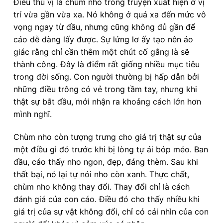
Điều thú vị là chùm nho trong truyện xuất hiện ở vị
trí vừa gần vừa xa. Nó không ở quá xa đến mức vô
vọng ngay từ đầu, nhưng cũng không đủ gần để
cáo dễ dàng lấy được. Sự lửng lơ ấy tạo nên ảo
giác rằng chỉ cần thêm một chút cố gắng là sẽ
thành công. Đây là điểm rất giống nhiều mục tiêu
trong đời sống. Con người thường bị hấp dẫn bởi
những điều trông có vẻ trong tầm tay, nhưng khi
thật sự bắt đầu, mới nhận ra khoảng cách lớn hơn
mình nghĩ.
Chùm nho còn tượng trưng cho giá trị thật sự của
một điều gì đó trước khi bị lòng tự ái bóp méo. Ban
đầu, cáo thấy nho ngon, đẹp, đáng thèm. Sau khi
thất bại, nó lại tự nói nho còn xanh. Thực chất,
chùm nho không thay đổi. Thay đổi chỉ là cách
đánh giá của con cáo. Điều đó cho thấy nhiều khi
giá trị của sự vật không đổi, chỉ có cái nhìn của con