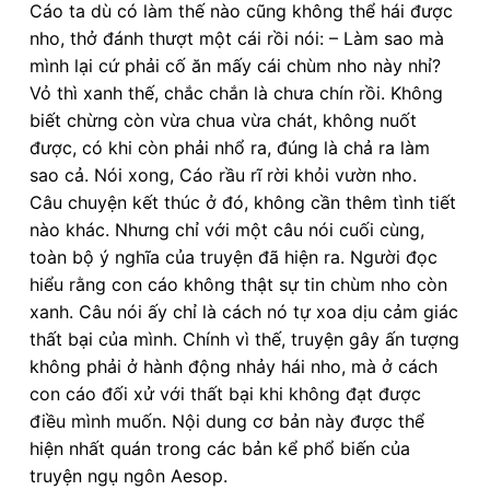
Cáo ta dù có làm thế nào cũng không thể hái được
nho, thở đánh thượt một cái rồi nói: – Làm sao mà
mình lại cứ phải cố ăn mấy cái chùm nho này nhỉ?
Vỏ thì xanh thế, chắc chắn là chưa chín rồi. Không
biết chừng còn vừa chua vừa chát, không nuốt
được, có khi còn phải nhổ ra, đúng là chả ra làm
sao cả. Nói xong, Cáo rầu rĩ rời khỏi vườn nho.
Câu chuyện kết thúc ở đó, không cần thêm tình tiết
nào khác. Nhưng chỉ với một câu nói cuối cùng,
toàn bộ ý nghĩa của truyện đã hiện ra. Người đọc
hiểu rằng con cáo không thật sự tin chùm nho còn
xanh. Câu nói ấy chỉ là cách nó tự xoa dịu cảm giác
thất bại của mình. Chính vì thế, truyện gây ấn tượng
không phải ở hành động nhảy hái nho, mà ở cách
con cáo đối xử với thất bại khi không đạt được
điều mình muốn. Nội dung cơ bản này được thể
hiện nhất quán trong các bản kể phổ biến của
truyện ngụ ngôn Aesop.