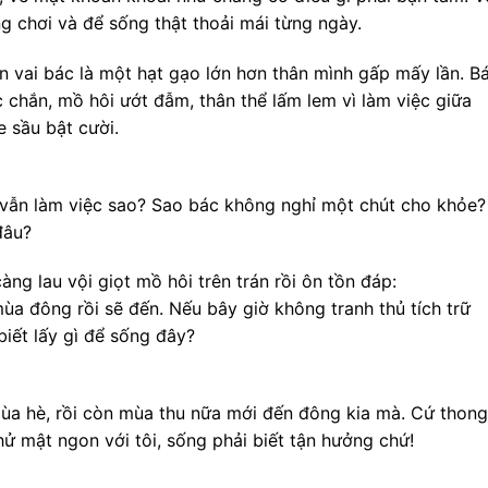
ng chơi và để sống thật thoải mái từng ngày.
ên vai bác là một hạt gạo lớn hơn thân mình gấp mấy lần. B
hắn, mồ hôi ướt đẫm, thân thể lấm lem vì làm việc giữa
 sầu bật cười.
c vẫn làm việc sao? Sao bác không nghỉ một chút cho khỏe?
đâu?
àng lau vội giọt mồ hôi trên trán rồi ôn tồn đáp:
a đông rồi sẽ đến. Nếu bây giờ không tranh thủ tích trữ
 biết lấy gì để sống đây?
mùa hè, rồi còn mùa thu nữa mới đến đông kia mà. Cứ thong
thử mật ngon với tôi, sống phải biết tận hưởng chứ!