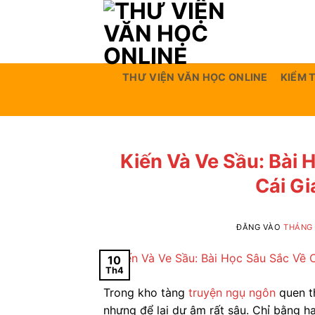
Bỏ
qua
nội
dung
THƯ VIỆN VĂN HỌC ONLINE
KIỂM 
Kiến Và Ve Sầu: Bài 
Cái Gi
ĐĂNG VÀO
THÁNG 
10
Th4
Trong kho tàng
truyện ngụ ngôn
quen th
nhưng để lại dư âm rất sâu. Chỉ bằng ha