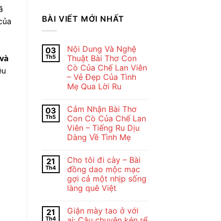
ã
BÀI VIẾT MỚI NHẤT
của
Nội Dung Và Nghệ
03
 và
Th5
Thuật Bài Thơ Con
Cò Của Chế Lan Viên
ều
– Vẻ Đẹp Của Tình
Mẹ Qua Lời Ru
Không
có
Cảm Nhận Bài Thơ
03
bình
luận
Th5
Con Cò Của Chế Lan
ở
Viên – Tiếng Ru Dịu
Nội
Dung
Dàng Về Tình Mẹ
Và
Nghệ
Không
Thuật
có
Cho tôi đi cày – Bài
21
Bài
bình
Thơ
luận
Th4
đồng dao mộc mạc
ở
Con
gợi cả một nhịp sống
Cảm
Cò
Nhận
Của
làng quê Việt
Bài
Chế
Thơ
Không
Lan
Con
có
Viên
Giận mày tao ở với
21
Cò
bình
–
Của
luận
Vẻ
Th4
ai: Câu chuyện kén rể