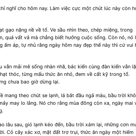
chỉ nghĩ cho hôm nay. Làm việc cực một chút lúc này còn h
 hạt gạo nặng nề về tổ. Ve sầu nhìn theo, chép miệng, trong
n, quá vất vả mà chẳng biết hưởng cuộc sống. Còn nó, nó l
 ấm áp, tự nhủ rằng ngày hôm nay đẹp thế này thì cứ vui 
ầu vẫn mải mê sống nhàn nhã, bác kiến cùng đàn kiến vẫn l
ạt thóc, từng mẩu thức ăn nhỏ, đem về cất kỹ trong tổ.
ng chưa bao giờ dừng lại.
về mang theo chút se lạnh, lá bắt đầu ngả màu, bầu trời kh
 mảy may lo lắng. Nó cho rằng mùa đông còn xa, ngày mai 
g.
o lâu sau, gió lạnh kéo đến, bầu trời xám lại, những cơn m
rời. Cỏ cây xác xơ, mặt đất trơ trụi, thức ăn ngày một hiếm