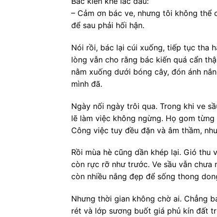
Bác kiến khẽ lắc đầu:
– Cảm ơn bác ve, nhưng tôi không thể 
để sau phải hối hận.
Nói rồi, bác lại cúi xuống, tiếp tục tha
lòng vẫn cho rằng bác kiến quá cẩn thậ
nằm xuống dưới bóng cây, đón ánh nắng
mình đã.
Ngày nối ngày trôi qua. Trong khi ve s
lẽ làm việc không ngừng. Họ gom từng h
Công việc tuy đều đặn và âm thầm, như
Rồi mùa hè cũng dần khép lại. Gió thu 
còn rực rỡ như trước. Ve sầu vẫn chưa
còn nhiều nắng đẹp để sống thong don
Nhưng thời gian không chờ ai. Chẳng ba
rét và lớp sương buốt giá phủ kín đất t