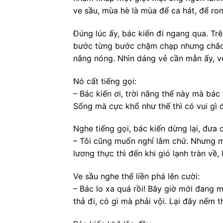
ve sầu, mùa hè là mùa để ca hát, để ro
Đúng lúc ấy, bác kiến đi ngang qua. Tr
bước từng bước chậm chạp nhưng chắc c
nắng nóng. Nhìn dáng vẻ cần mẫn ấy, ve
Nó cất tiếng gọi:
– Bác kiến ơi, trời nắng thế này mà bá
Sống mà cực khổ như thế thì có vui gì 
Nghe tiếng gọi, bác kiến dừng lại, đưa c
– Tôi cũng muốn nghỉ lắm chứ. Nhưng mù
lương thực thì đến khi gió lạnh tràn về,
Ve sầu nghe thế liền phá lên cười:
– Bác lo xa quá rồi! Bây giờ mới đang 
thả đi, có gì mà phải vội. Lại đây nếm 