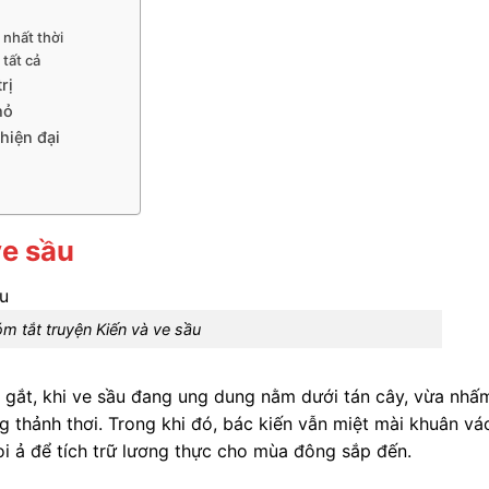
 nhất thời
tất cả
rị
hỏ
hiện đại
ve sầu
m tắt truyện Kiến và ve sầu
gắt, khi ve sầu đang ung dung nằm dưới tán cây, vừa nhấ
 thảnh thơi. Trong khi đó, bác kiến vẫn miệt mài khuân vá
oi ả để tích trữ lương thực cho mùa đông sắp đến.