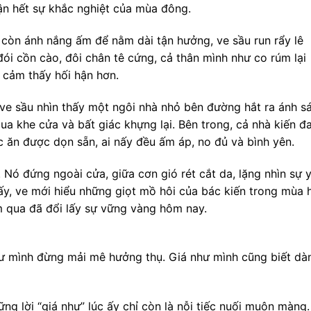
ận hết sự khắc nghiệt của mùa đông.
còn ánh nắng ấm để nằm dài tận hưởng, ve sầu run rẩy lê
đói cồn cào, đôi chân tê cứng, cả thân mình như co rúm lại
e cảm thấy hối hận hơn.
 ve sầu nhìn thấy một ngôi nhà nhỏ bên đường hắt ra ánh s
ua khe cửa và bất giác khựng lại. Bên trong, cả nhà kiến đ
c ăn được dọn sẵn, ai nấy đều ấm áp, no đủ và bình yên.
 Nó đứng ngoài cửa, giữa cơn gió rét cắt da, lặng nhìn sự 
ấy, ve mới hiểu những giọt mồ hôi của bác kiến trong mùa 
m qua đã đổi lấy sự vững vàng hôm nay.
như mình đừng mải mê hưởng thụ. Giá như mình cũng biết dà
g lời “giá như” lúc ấy chỉ còn là nỗi tiếc nuối muộn màng.