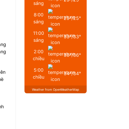
sáng
8:00
25
°
/
25
°
sáng
11:00
33
°
/
33
°
sáng
áng
ang
2:00
36
°
/
36
°
chiều
5:00
yên
34
°
/
34
°
chiều
hè
Weather from OpenWeatherMap
nh