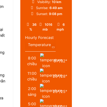
Visibility:
10 km
ơn
Sunrise:
6:49 am
Sunset:
9:08 pm
36
1016
6
ại
%
mb
mph
hết
Hourly Forecast
ặng
8:00
31
°
/
32
°
chiều
11:00
ông
26
°
/
28
°
chiều
vẫn
2:00
25
°
/
25
°
sáng
ưa
5:00
25
°
/
25
°