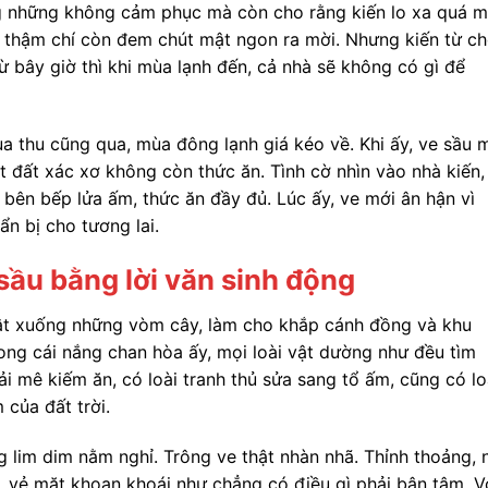
ng những không cảm phục mà còn cho rằng kiến lo xa quá m
, thậm chí còn đem chút mật ngon ra mời. Nhưng kiến từ ch
ừ bây giờ thì khi mùa lạnh đến, cả nhà sẽ không có gì để
mùa thu cũng qua, mùa đông lạnh giá kéo về. Khi ấy, ve sầu 
ặt đất xác xơ không còn thức ăn. Tình cờ nhìn vào nhà kiến,
 bên bếp lửa ấm, thức ăn đầy đủ. Lúc ấy, ve mới ân hận vì
ẩn bị cho tương lai.
 sầu bằng lời văn sinh động
ật xuống những vòm cây, làm cho khắp cánh đồng và khu
rong cái nắng chan hòa ấy, mọi loài vật dường như đều tìm
ải mê kiếm ăn, có loài tranh thủ sửa sang tổ ấm, cũng có lo
của đất trời.
 lim dim nằm nghỉ. Trông ve thật nhàn nhã. Thỉnh thoảng, 
 vẻ mặt khoan khoái như chẳng có điều gì phải bận tâm. V