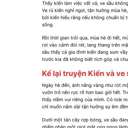
Thấy kiến làm việc vất vả, ve sầu khô
Ve rủ kiến nghỉ ngơi, tận hưởng mùa hè
bởi kiến hiểu rằng nếu không chuẩn bị t
sống.
Rồi thời gian trôi qua, mùa hè đi hết, 
rơi vào cảnh đói rét, lang thang trên m
sầu thấy cả gia đình kiến đang sum vầy
trước kia đã không biết tích góp và chu
Kể lại truyện Kiến và ve
Ngày hè đến, ánh nắng vàng như rót m
vườn trở nên rực rỡ hơn bao giờ hết. T
thấy niềm vui riêng của mình. Có loài m
chỉ muốn nằm dài tận hưởng sự êm đềm 
Dưới một tán cây rợp bóng, ve sầu đang
nhấm nháp một giọt mật ong ngon lành,