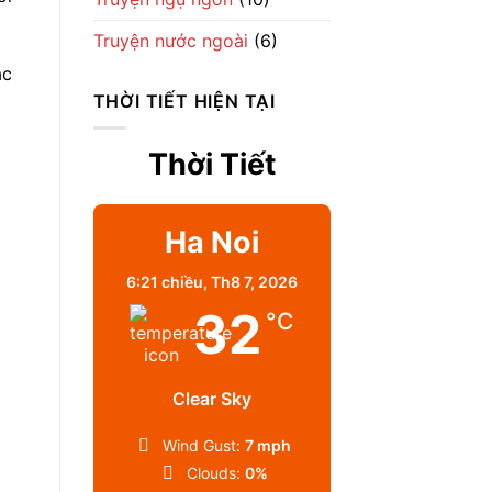
Truyện nước ngoài
(6)
ác
THỜI TIẾT HIỆN TẠI
Thời Tiết
Ha Noi
6:21 chiều,
Th8 7, 2026
32
°C
Clear Sky
Wind Gust:
7 mph
Clouds:
0%