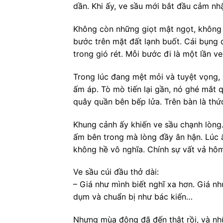
dần. Khi ấy, ve sầu mới bắt đầu cảm nh
Không còn những giọt mật ngọt, không 
bước trên mặt đất lạnh buốt. Cái bụng 
trong gió rét. Mỗi bước đi là một lần v
Trong lúc đang mệt mỏi và tuyệt vọng,
ấm áp. Tò mò tiến lại gần, nó ghé mắt q
quây quần bên bếp lửa. Trên bàn là thứ
Khung cảnh ấy khiến ve sầu chạnh lòng.
ấm bên trong mà lòng đầy ân hận. Lúc 
không hề vô nghĩa. Chính sự vất vả hô
Ve sầu cúi đầu thở dài:
– Giá như mình biết nghĩ xa hơn. Giá 
dụm và chuẩn bị như bác kiến…
Nhưng mùa đông đã đến thật rồi, và nhữn