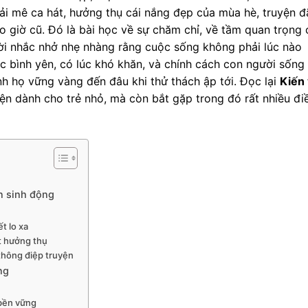
ải mê ca hát, hưởng thụ cái nắng đẹp của mùa hè, truyện đ
 giờ cũ. Đó là bài học về sự chăm chỉ, về tầm quan trọng 
 lời nhắc nhở nhẹ nhàng rằng cuộc sống không phải lúc nào
 bình yên, có lúc khó khăn, và chính cách con người sống
nh họ vững vàng đến đâu khi thử thách ập tới. Đọc lại
Kiến
ện dành cho trẻ nhỏ, mà còn bắt gặp trong đó rất nhiều đi
ăn sinh động
t lo xa
ết hưởng thụ
 thông điệp truyện
ng
 bền vững