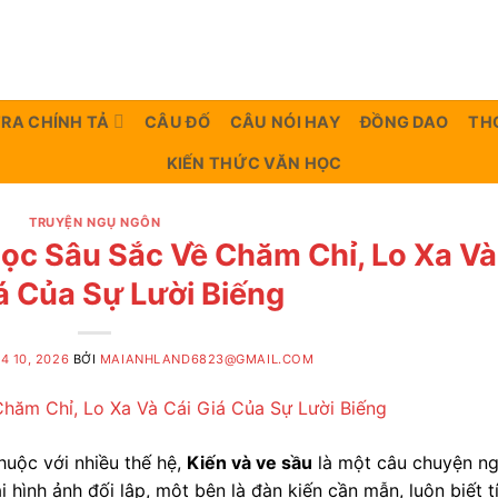
TRA CHÍNH TẢ
CÂU ĐỐ
CÂU NÓI HAY
ĐỒNG DAO
TH
KIẾN THỨC VĂN HỌC
TRUYỆN NGỤ NGÔN
Học Sâu Sắc Về Chăm Chỉ, Lo Xa Và
á Của Sự Lười Biếng
4 10, 2026
BỞI
MAIANHLAND6823@GMAIL.COM
uộc với nhiều thế hệ,
Kiến và ve sầu
là một câu chuyện n
i hình ảnh đối lập, một bên là đàn kiến cần mẫn, luôn biết t