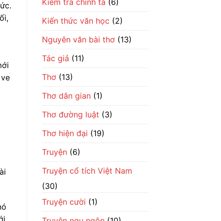
Kiểm tra chính tả
(6)
ức.
ối,
Kiến thức văn học
(2)
Nguyên văn bài thơ
(13)
Tác giả
(11)
mới
Thơ
(13)
 ve
Thơ dân gian
(1)
Thơ đường luật
(3)
Thơ hiện đại
(19)
Truyện
(6)
Truyện cổ tích Việt Nam
ài
(30)
Truyện cười
(1)
nó
ới
Truyện ngụ ngôn
(10)