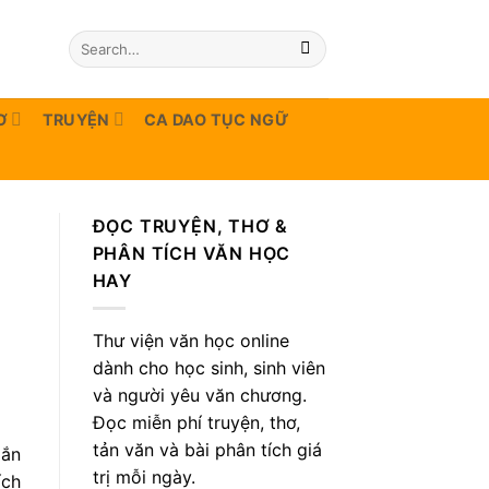
Ơ
TRUYỆN
CA DAO TỤC NGỮ
ĐỌC TRUYỆN, THƠ &
PHÂN TÍCH VĂN HỌC
HAY
Thư viện văn học online
dành cho học sinh, sinh viên
và người yêu văn chương.
Đọc miễn phí truyện, thơ,
tản văn và bài phân tích giá
gắn
trị mỗi ngày.
ích