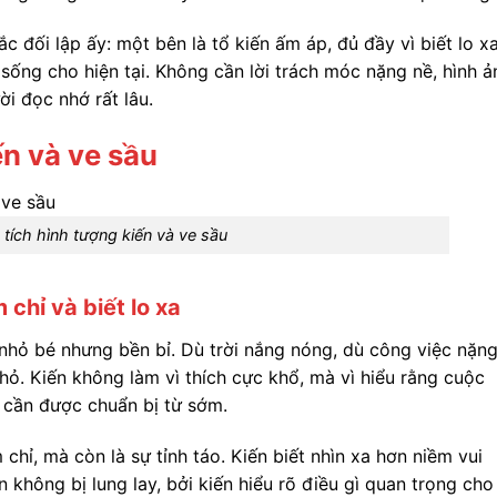
 đối lập ấy: một bên là tổ kiến ấm áp, đủ đầy vì biết lo xa
ỉ sống cho hiện tại. Không cần lời trách móc nặng nề, hình ả
ời đọc nhớ rất lâu.
ến và ve sầu
tích hình tượng kiến và ve sầu
chỉ và biết lo xa
ẻ nhỏ bé nhưng bền bỉ. Dù trời nắng nóng, dù công việc nặn
hỏ. Kiến không làm vì thích cực khổ, mà vì hiểu rằng cuộc
 cần được chuẩn bị từ sớm.
chỉ, mà còn là sự tỉnh táo. Kiến biết nhìn xa hơn niềm vui
ến không bị lung lay, bởi kiến hiểu rõ điều gì quan trọng cho