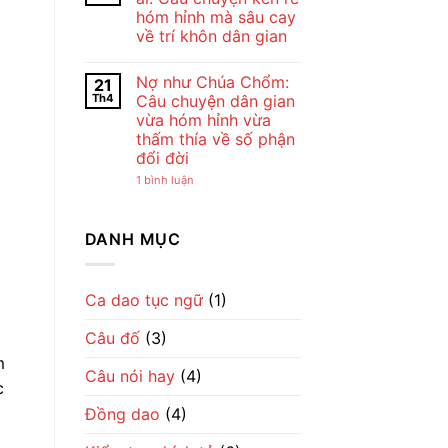
ở
Chế
Đẹp
hóm hỉnh mà sâu cay
Cho
Lan
Của
tôi
Viên
Tình
về trí khôn dân gian
đi
–
Mẹ
cày
Không
Tiếng
Qua
–
có
Ru
Lời
Nợ như Chúa Chổm:
21
Bài
bình
Dịu
Ru
đồng
luận
Dàng
Th4
Câu chuyện dân gian
ở
dao
Về
vừa hóm hỉnh vừa
Giận
mộc
Tình
mày
mạc
Mẹ
thấm thía về số phận
tao
gợi
đổi đời
ở
cả
với
một
ở
1 bình luận
ai:
nhịp
Nợ
Câu
sống
như
chuyện
làng
Chúa
kén
quê
Chổm:
DANH MỤC
rể
Việt
Câu
hóm
chuyện
hỉnh
dân
mà
gian
sâu
vừa
Ca dao tục ngữ
(1)
cay
hóm
về
hỉnh
trí
Câu đố
(3)
vừa
khôn
thấm
dân
m
thía
gian
Câu nói hay
(4)
về
c
số
phận
Đồng dao
(4)
đổi
đời