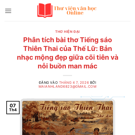
Bỏ
qua
nội
dung
THƠ HIỆN ĐẠI
Phân tích bài thơ Tiếng sáo
Thiên Thai của Thế Lữ: Bản
nhạc mộng đẹp giữa cõi tiên và
nỗi buồn man mác
ĐĂNG VÀO
THÁNG 4 7, 2026
BỞI
MAIANHLAND6823@GMAIL.COM
07
Th4