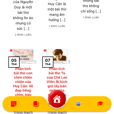
những bài
của Nguyễn
Huy Cận là
thơ không
Duy là một
một bài thơ
chỉ sống [...]
bài thơ
mang âm
không ồn ào
1 BÌNH LUẬN
hưởng [...]
nhưng có
1 BÌNH LUẬN
sức [...]
2 BÌNH LUẬN
05
07
Th4
Th4
Phân tích
Phân tích
bài thơ con
bài thơ Ta
chim chiền
của Chế Lan
chiện của
Viên: Bi kịch
Huy Cận: Vẻ
giữ lấy bản
đẹp tiếng
ngã giữa
chim, bầu
những xao
trời và niềm
động của
vui sống
con người
Trong mạch
Trong mạch