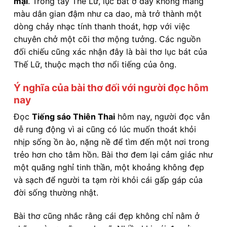
mại
. Trong tay Thế Lữ, lục bát ở đây không mang
màu dân gian đậm như ca dao, mà trở thành một
dòng chảy nhạc tính thanh thoát, hợp với việc
chuyên chở một cõi thơ mộng tưởng. Các nguồn
đối chiếu cũng xác nhận đây là bài thơ lục bát của
Thế Lữ, thuộc mạch thơ nổi tiếng của ông.
Ý nghĩa của bài thơ đối với người đọc hôm
nay
Đọc
Tiếng sáo Thiên Thai
hôm nay, người đọc vẫn
dễ rung động vì ai cũng có lúc muốn thoát khỏi
nhịp sống ồn ào, nặng nề để tìm đến một nơi trong
trẻo hơn cho tâm hồn. Bài thơ đem lại cảm giác như
một quãng nghỉ tinh thần, một khoảng không đẹp
và sạch để người ta tạm rời khỏi cái gấp gáp của
đời sống thường nhật.
Bài thơ cũng nhắc rằng cái đẹp không chỉ nằm ở