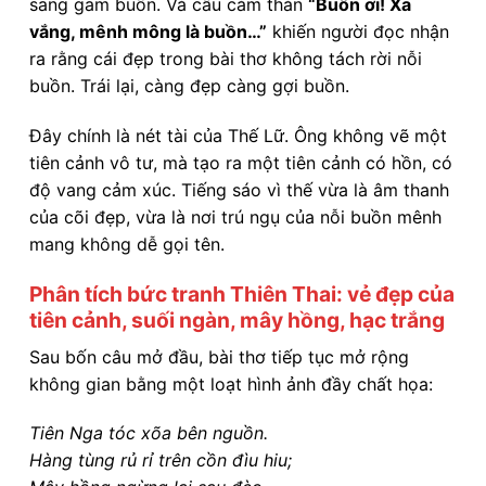
sang gam buồn. Và câu cảm thán
“Buồn ơi! Xa
vắng, mênh mông là buồn…”
khiến người đọc nhận
ra rằng cái đẹp trong bài thơ không tách rời nỗi
buồn. Trái lại, càng đẹp càng gợi buồn.
Đây chính là nét tài của Thế Lữ. Ông không vẽ một
tiên cảnh vô tư, mà tạo ra một tiên cảnh có hồn, có
độ vang cảm xúc. Tiếng sáo vì thế vừa là âm thanh
của cõi đẹp, vừa là nơi trú ngụ của nỗi buồn mênh
mang không dễ gọi tên.
Phân tích bức tranh Thiên Thai: vẻ đẹp của
tiên cảnh, suối ngàn, mây hồng, hạc trắng
Sau bốn câu mở đầu, bài thơ tiếp tục mở rộng
không gian bằng một loạt hình ảnh đầy chất họa:
Tiên Nga tóc xõa bên nguồn.
Hàng tùng rủ rỉ trên cồn đìu hiu;