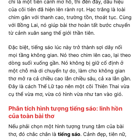
chỉ là một tiên cảnh mơ hồ, thì đến đây, dấu hiệu
của cõi tiên đã hiện lên rành rọt. Hạc trắng là loài
chim gắn với thanh cao, trường tồn, thoát tục. Cùng
với Bồng Lai, nó giúp bài thơ hoàn tất bước chuyển
từ cảnh xuân sang thế giới thần tiên.
Đặc biệt, tiếng sáo lúc này trở thành sợi dây nối
mọi tầng không gian. Nó theo chim lên cao, lại theo
dòng suối xuống gần. Nó không bị giữ cố định ở
một chỗ mà di chuyển tự do, làm cho không gian
thơ mở ra cả chiều cao lẫn chiều sâu, cả xa lẫn gần.
Đây là cách Thế Lữ tạo nên một cõi Thiên Thai vừa
cụ thể vừa mơ, vừa có hình vừa như tan vào gió.
Phân tích hình tượng tiếng sáo: linh hồn
của toàn bài thơ
Nếu phải chọn một hình tượng trung tâm của bài
thơ, đó chắc chắn là
tiếng sáo
. Cảnh đẹp, tiên nữ,