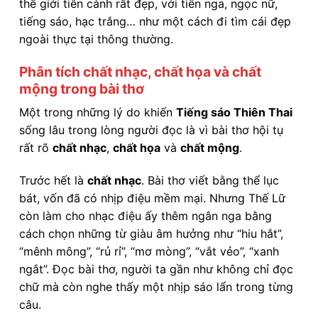
thế giới tiên cảnh rất đẹp, với tiên nga, ngọc nữ,
tiếng sáo, hạc trắng… như một cách đi tìm cái đẹp
ngoài thực tại thông thường.
Phân tích chất nhạc, chất họa và chất
mộng trong bài thơ
Một trong những lý do khiến
Tiếng sáo Thiên Thai
sống lâu trong lòng người đọc là vì bài thơ hội tụ
rất rõ
chất nhạc
,
chất họa
và
chất mộng
.
Trước hết là
chất nhạc
. Bài thơ viết bằng thể lục
bát, vốn đã có nhịp điệu mềm mại. Nhưng Thế Lữ
còn làm cho nhạc điệu ấy thêm ngân nga bằng
cách chọn những từ giàu âm hưởng như “hiu hắt”,
“mênh mông”, “rủ rỉ”, “mơ mòng”, “vắt vẻo”, “xanh
ngắt”. Đọc bài thơ, người ta gần như không chỉ đọc
chữ mà còn nghe thấy một nhịp sáo lẩn trong từng
câu.