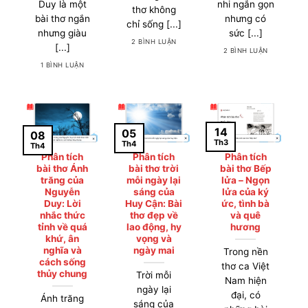
Duy là một
nhi ngắn gọn
thơ không
bài thơ ngắn
nhưng có
chỉ sống [...]
nhưng giàu
sức [...]
2 BÌNH LUẬN
[...]
2 BÌNH LUẬN
1 BÌNH LUẬN
14
05
08
Th3
Th4
Th4
Phân tích
Phân tích
Phân tích
bài thơ Ánh
bài thơ trời
bài thơ Bếp
trăng của
mỗi ngày lại
lửa – Ngọn
Nguyễn
sáng của
lửa của ký
Duy: Lời
Huy Cận: Bài
ức, tình bà
nhắc thức
thơ đẹp về
và quê
tỉnh về quá
lao động, hy
hương
khứ, ân
vọng và
nghĩa và
ngày mai
Trong nền
cách sống
thơ ca Việt
thủy chung
Trời mỗi
Nam hiện
ngày lại
đại, có
Ánh trăng
sáng của