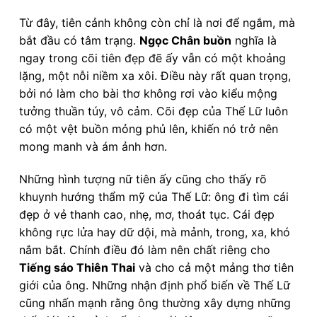
Từ đây, tiên cảnh không còn chỉ là nơi để ngắm, mà
bắt đầu có tâm trạng.
Ngọc Chân buồn
nghĩa là
ngay trong cõi tiên đẹp đẽ ấy vẫn có một khoảng
lặng, một nỗi niềm xa xôi. Điều này rất quan trọng,
bởi nó làm cho bài thơ không rơi vào kiểu mộng
tưởng thuần túy, vô cảm. Cõi đẹp của Thế Lữ luôn
có một vệt buồn mỏng phủ lên, khiến nó trở nên
mong manh và ám ảnh hơn.
Những hình tượng nữ tiên ấy cũng cho thấy rõ
khuynh hướng thẩm mỹ của Thế Lữ: ông đi tìm cái
đẹp ở vẻ thanh cao, nhẹ, mơ, thoát tục. Cái đẹp
không rực lửa hay dữ dội, mà mảnh, trong, xa, khó
nắm bắt. Chính điều đó làm nên chất riêng cho
Tiếng sáo Thiên Thai
và cho cả một mảng thơ tiên
giới của ông. Những nhận định phổ biến về Thế Lữ
cũng nhấn mạnh rằng ông thường xây dựng những