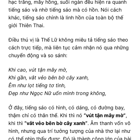
hạc trắng, mây hồng, suối ngàn đều hiện ra quanh
tiếng sáo và nhờ tiếng sáo mà có hồn. Nói cách
khác, tiếng sáo chính là linh hồn của toàn bộ thế
giới Thiên Thai.
Điều thú vị là Thế Lữ không miêu tả tiếng sáo theo
cách trực tiếp, mà liên tục cảm nhận nó qua những
chuyển động và so sánh:
Khi cao, vút tận mây mờ,
Khi gần, vắt vẻo bên bờ cây xanh,
Êm như lọt tiếng tơ tình,
Đẹp như Ngọc Nữ uốn mình trong không,
Ở đây, tiếng sáo có hình, có dáng, có đường bay,
thậm chí có thân thể. Khi thì nó
“vút tận mây mờ”
,
khi thì
“vắt vẻo bên bờ cây xanh”
. Âm thanh vốn vô
hình, nhưng qua trí tưởng tượng của nhà thơ lại như
có thể nhìn thấy được. Đó là thành công lớn của bài