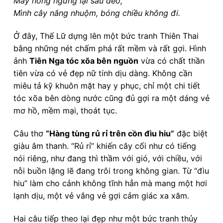
Mây hồng ngừng lại sau đèo,
Mình cây nắng nhuộm, bóng chiều không đi.
Ở đây, Thế Lữ dựng lên một bức tranh Thiên Thai
bằng những nét chấm phá rất mềm và rất gợi. Hình
ảnh
Tiên Nga tóc xõa bên nguồn
vừa có chất thần
tiên vừa có vẻ đẹp nữ tính dịu dàng. Không cần
miêu tả kỹ khuôn mặt hay y phục, chỉ một chi tiết
tóc xõa bên dòng nước cũng đủ gợi ra một dáng vẻ
mơ hồ, mềm mại, thoát tục.
Câu thơ
“Hàng tùng rủ rỉ trên cồn đìu hiu”
đặc biệt
giàu âm thanh. “Rủ rỉ” khiến cây cối như có tiếng
nói riêng, như đang thì thầm với gió, với chiều, với
nỗi buồn lặng lẽ đang trôi trong không gian. Từ “đìu
hiu” làm cho cảnh không tĩnh hẳn mà mang một hơi
lạnh dịu, một vẻ vắng vẻ gợi cảm giác xa xăm.
Hai câu tiếp theo lại đẹp như một bức tranh thủy