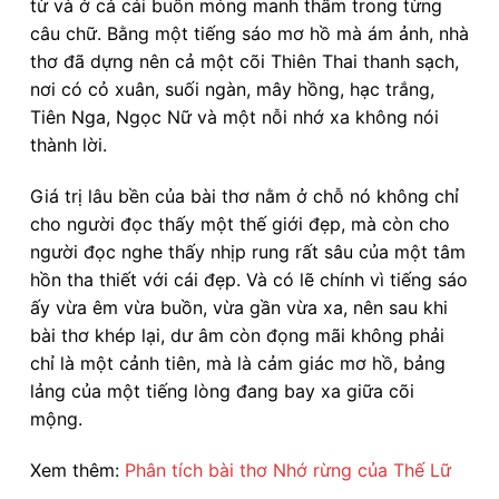
từ và ở cả cái buồn mỏng manh thấm trong từng
câu chữ. Bằng một tiếng sáo mơ hồ mà ám ảnh, nhà
thơ đã dựng nên cả một cõi Thiên Thai thanh sạch,
nơi có cỏ xuân, suối ngàn, mây hồng, hạc trắng,
Tiên Nga, Ngọc Nữ và một nỗi nhớ xa không nói
thành lời.
Giá trị lâu bền của bài thơ nằm ở chỗ nó không chỉ
cho người đọc thấy một thế giới đẹp, mà còn cho
người đọc nghe thấy nhịp rung rất sâu của một tâm
hồn tha thiết với cái đẹp. Và có lẽ chính vì tiếng sáo
ấy vừa êm vừa buồn, vừa gần vừa xa, nên sau khi
bài thơ khép lại, dư âm còn đọng mãi không phải
chỉ là một cảnh tiên, mà là cảm giác mơ hồ, bảng
lảng của một tiếng lòng đang bay xa giữa cõi
mộng.
Xem thêm:
Phân tích bài thơ Nhớ rừng của Thế Lữ