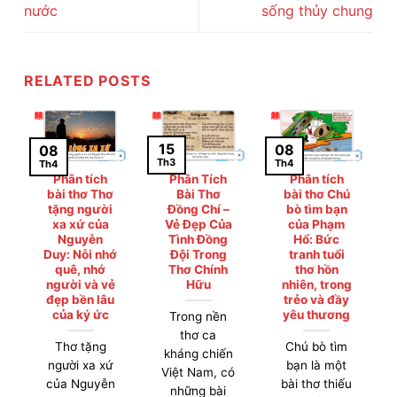
nước
sống thủy chung
RELATED POSTS
15
08
08
Th3
Th4
Th4
Phân tích
Phân Tích
Phân tích
bài thơ Thơ
Bài Thơ
bài thơ Chú
tặng người
Đồng Chí –
bò tìm bạn
xa xứ của
Vẻ Đẹp Của
của Phạm
Nguyễn
Tình Đồng
Hổ: Bức
Duy: Nỗi nhớ
Đội Trong
tranh tuổi
quê, nhớ
Thơ Chính
thơ hồn
người và vẻ
Hữu
nhiên, trong
đẹp bền lâu
trẻo và đầy
của ký ức
yêu thương
Trong nền
thơ ca
Thơ tặng
Chú bò tìm
kháng chiến
người xa xứ
bạn là một
Việt Nam, có
của Nguyễn
bài thơ thiếu
những bài