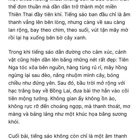
thế đơn thuần mà dần dần trở thành một miền
Thiên Thai đầy tiên khí. Tiếng sáo ban đầu chỉ là âm
thanh vẳng lên bên lòng, nhưng càng về sau càng
lan rộng, bay theo chim, theo suối, vút tận mây mờ
rồi lại hạ xuống bên bờ cây xanh.
Trong khi tiếng sáo dẫn đường cho cảm xúc, cảnh
vật cũng hiện dần lên bằng những nét rất đẹp: Tiên
Nga tóc xõa bên nguồn, hàng tùng rủ rỉ, mây hồng
ngừng lại sau đèo, nắng nhuộm mình cây, bóng
chiều như đứng yên. Sau đó, bầu trời mở rộng với
hạc trắng bay về Bồng Lai, đưa bài thơ hẳn vào cõi
tiên mộng tưởng. Không gian ấy không ồn ào,
không rực rỡ đến choáng ngợp, mà thanh thoát, mơ
màng và bảng lảng như một khúc họa bằng sương
khói.
Cuối bài, tiếng sáo không còn chỉ là một âm thanh