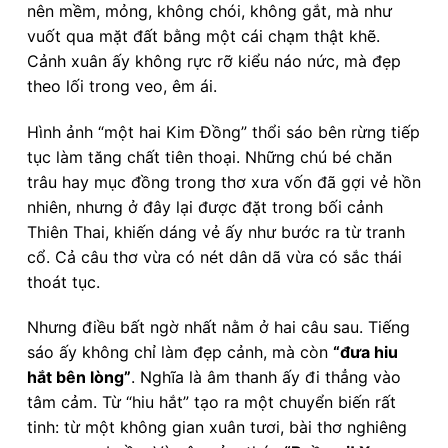
nên mềm, mỏng, không chói, không gắt, mà như
vuốt qua mặt đất bằng một cái chạm thật khẽ.
Cảnh xuân ấy không rực rỡ kiểu náo nức, mà đẹp
theo lối trong veo, êm ái.
Hình ảnh “một hai Kim Đồng” thổi sáo bên rừng tiếp
tục làm tăng chất tiên thoại. Những chú bé chăn
trâu hay mục đồng trong thơ xưa vốn đã gợi vẻ hồn
nhiên, nhưng ở đây lại được đặt trong bối cảnh
Thiên Thai, khiến dáng vẻ ấy như bước ra từ tranh
cổ. Cả câu thơ vừa có nét dân dã vừa có sắc thái
thoát tục.
Nhưng điều bất ngờ nhất nằm ở hai câu sau. Tiếng
sáo ấy không chỉ làm đẹp cảnh, mà còn
“đưa hiu
hắt bên lòng”
. Nghĩa là âm thanh ấy đi thẳng vào
tâm cảm. Từ “hiu hắt” tạo ra một chuyển biến rất
tinh: từ một không gian xuân tươi, bài thơ nghiêng