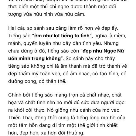
thơ: biến một thứ chỉ nghe được thành một đối
tượng vừa hữu hình vừa hữu cảm.
Hai câu so sánh sau càng làm rõ hơn vẻ đẹp ấy.
Tiếng sáo
“êm như lọt tiếng tơ tình”
, nghĩa là mềm,
mảnh, quyến luyến như dây đàn tình yêu. Nhưng
chưa dừng ở đó, tiếng sáo còn
“đẹp như Ngọc Nữ
uốn mình trong không”
. So sánh này cho thấy
tiếng sáo không chỉ là âm thanh mà đã trở thành vẻ
đẹp thẩm mỹ toàn vẹn, có âm nhạc, có tạo hình, có
đường cong, có thân thể.
Chính bởi tiếng sáo mang trọn cả chất nhạc, chất
họa và chất tình nên nó mới đủ sức đưa người đọc
ra khỏi cõi thực. Nó giống như cánh cửa mở vào
Thiên Thai, đồng thời cũng là tiếng lòng mơ hồ của
một tâm hồn đang đi tìm một thế giới tinh khiết
hơn, đẹp hơn, xa hơn đời thường.