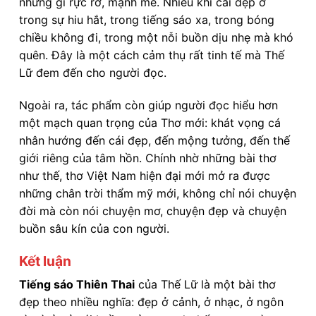
những gì rực rỡ, mạnh mẽ. Nhiều khi cái đẹp ở
trong sự hiu hắt, trong tiếng sáo xa, trong bóng
chiều không đi, trong một nỗi buồn dịu nhẹ mà khó
quên. Đây là một cách cảm thụ rất tinh tế mà Thế
Lữ đem đến cho người đọc.
Ngoài ra, tác phẩm còn giúp người đọc hiểu hơn
một mạch quan trọng của Thơ mới: khát vọng cá
nhân hướng đến cái đẹp, đến mộng tưởng, đến thế
giới riêng của tâm hồn. Chính nhờ những bài thơ
như thế, thơ Việt Nam hiện đại mới mở ra được
những chân trời thẩm mỹ mới, không chỉ nói chuyện
đời mà còn nói chuyện mơ, chuyện đẹp và chuyện
buồn sâu kín của con người.
Kết luận
Tiếng sáo Thiên Thai
của Thế Lữ là một bài thơ
đẹp theo nhiều nghĩa: đẹp ở cảnh, ở nhạc, ở ngôn