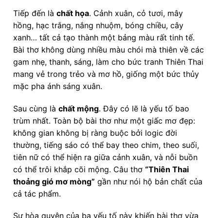
Tiếp đến là
chất họa
. Cảnh xuân, cỏ tươi, mây
hồng, hạc trắng, nắng nhuộm, bóng chiều, cây
xanh… tất cả tạo thành một bảng màu rất tinh tế.
Bài thơ không dùng nhiều màu chói mà thiên về các
gam nhẹ, thanh, sáng, làm cho bức tranh Thiên Thai
mang vẻ trong trẻo và mơ hồ, giống một bức thủy
mặc pha ánh sáng xuân.
Sau cùng là
chất mộng
. Đây có lẽ là yếu tố bao
trùm nhất. Toàn bộ bài thơ như một giấc mơ đẹp:
không gian không bị ràng buộc bởi logic đời
thường, tiếng sáo có thể bay theo chim, theo suối,
tiên nữ có thể hiện ra giữa cảnh xuân, và nỗi buồn
có thể trôi khắp cõi mộng. Câu thơ
“Thiên Thai
thoảng gió mơ mòng”
gần như nói hộ bản chất của
cả tác phẩm.
Sự hòa quyện của ba yếu tố này khiến bài thơ vừa