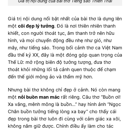
Giá trị nội dung của bài thơ Tiếng sáo Thiên Thai
Giá trị nội dung nổi bật nhất của bài thơ là dựng lên
một
cõi đẹp lý tưởng
. Đó là nơi thiên nhiên thanh
khiết, con người thoát tục, âm thanh trở nên hữu
hình, và mọi chuyển động đều nhẹ như gió, như
mây, như tiếng sáo. Trong bối cảnh thơ ca Việt Nam
đầu thế kỷ XX, đây là một đóng góp quan trọng của
Thế Lữ: mở rộng biên độ tưởng tượng, đưa thơ
thoát khỏi những lối tả cảnh quen thuộc để chạm
đến thế giới mộng ảo và thẩm mỹ hơn.
Nhưng bài thơ không chỉ đẹp ở cảnh. Nó còn mang
một
nỗi buồn man mác
rất riêng. Câu thơ “Buồn ơi!
Xa vắng, mênh mông là buồn…” hay hình ảnh “Ngọc
Chân buồn tưởng tiếng lòng xa bay” cho thấy cái
đẹp trong bài thơ luôn đi cùng với cảm giác xa xôi,
không nắm giữ được. Chính điều ấy làm cho tác