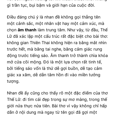
gì trần tục, bụi bặm và giới hạn của cuộc đời.
Điều đáng chú ý là nhan đề không gọi thẳng tên
một cảnh sắc, một nhân vật hay một cảm xúc, mà
chọn
âm thanh
làm trung tâm. Như vậy, từ đầu, Thế
Lữ đã xác lập một cấu trúc rất đặc biệt cho bài thơ:
không gian Thiên Thai không hiện ra bằng mắt nhìn
trước hết, mà bằng tai nghe, bằng cảm giác rung
động trước tiếng sáo. Âm thanh trở thành chìa khóa
mở cửa cõi mộng. Đó là một lựa chọn rất tinh tế,
bởi tiếng sáo vốn là thứ dễ gợi buồn, dễ tạo cảm
giác xa xăm, dễ dẫn tâm hồn đi vào miền tưởng
tượng.
Nhan đề ấy cũng cho thấy rõ một đặc điểm của thơ
Thế Lữ: đi tìm cái đẹp trong sự mơ màng, trong thế
giới nửa thực nửa tiên. Bài thơ vì vậy không chỉ hấp
dẫn ở nội dung mà ngay từ tên gọi đã gợi một