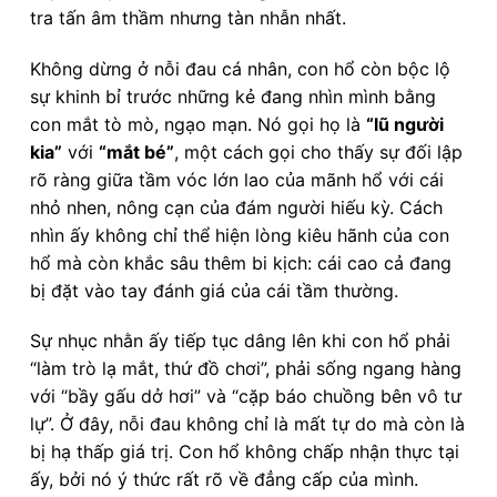
tra tấn âm thầm nhưng tàn nhẫn nhất.
Không dừng ở nỗi đau cá nhân, con hổ còn bộc lộ
sự khinh bỉ trước những kẻ đang nhìn mình bằng
con mắt tò mò, ngạo mạn. Nó gọi họ là
“lũ người
kia”
với
“mắt bé”
, một cách gọi cho thấy sự đối lập
rõ ràng giữa tầm vóc lớn lao của mãnh hổ với cái
nhỏ nhen, nông cạn của đám người hiếu kỳ. Cách
nhìn ấy không chỉ thể hiện lòng kiêu hãnh của con
hổ mà còn khắc sâu thêm bi kịch: cái cao cả đang
bị đặt vào tay đánh giá của cái tầm thường.
Sự nhục nhằn ấy tiếp tục dâng lên khi con hổ phải
“làm trò lạ mắt, thứ đồ chơi”, phải sống ngang hàng
với “bầy gấu dở hơi” và “cặp báo chuồng bên vô tư
lự”. Ở đây, nỗi đau không chỉ là mất tự do mà còn là
bị hạ thấp giá trị. Con hổ không chấp nhận thực tại
ấy, bởi nó ý thức rất rõ về đẳng cấp của mình.