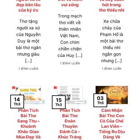
đẹp bền lâu
vui sống
hút trong
của ký ức
thơ thiếu nhi
Trong mạch
Thơ tặng
Xe chữa
thơ viết về
người xa xứ
cháy của
thiên nhiên
của Nguyễn
Phạm Hổ là
Việt Nam,
Duy là một
một bài thơ
Con chim
bài thơ ngắn
thiếu nhi
chiền chiện
nhưng giàu
ngắn gọn
của Huy [...]
[...]
nhưng [...]
1 BÌNH LUẬN
1 BÌNH LUẬN
1 BÌNH LUẬN
03
14
15
Th5
Th3
Th3
Phân Tích
Phân Tích
Cảm Nhận
Bài Thơ
Bài Thơ
Bài Thơ Con
Sang Thu –
Đoàn
Cò Của Chế
Khoảnh
Thuyền
Lan Viên –
Khắc Giao
Đánh Cá –
Tiếng Ru Dịu
Mùa Đẹp Và
Khúc Tráng
Dàng Về