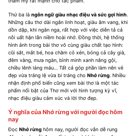
thẩm mỹ rất mạnh cho tác phẩm.
Thứ ba là
ngôn ngữ giàu nhạc điệu và sức gợi hình
.
Những câu thơ dài ngắn linh hoạt, giàu âm vang, khi
dồn dập, khi ngân nga, rất hợp với việc diễn tả cả
nỗi uất hận lẫn niềm hoài nhớ. Đồng thời, hệ thống
hình ảnh trong bài thơ vô cùng giàu chất tạo hình:
cũi sắt, mắt bé, hoa chăm cỏ xén, bóng cả cây già,
đêm vàng, mưa ngàn, bình minh xanh nắng gội,
chiều lênh láng máu… Tất cả góp phần làm nên vẻ
đẹp vừa tráng lệ vừa bi tráng cho
Nhớ rừng
. Nhiều
nhận định phổ biến cũng xem bài thơ là một tác
phẩm nổi bật của Thơ mới với hình tượng kỳ vĩ,
nhạc điệu giàu cảm xúc và lời thơ đẹp.
Ý nghĩa của Nhớ rừng với người đọc hôm
nay
Đọc
Nhớ rừng
hôm nay, người đọc vẫn dễ rung