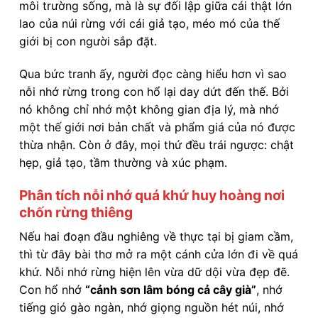
môi trường sống, mà là sự đối lập giữa cái thật lớn
lao của núi rừng với cái giả tạo, méo mó của thế
giới bị con người sắp đặt.
Qua bức tranh ấy, người đọc càng hiểu hơn vì sao
nỗi nhớ rừng trong con hổ lại day dứt đến thế. Bởi
nó không chỉ nhớ một không gian địa lý, mà nhớ
một thế giới nơi bản chất và phẩm giá của nó được
thừa nhận. Còn ở đây, mọi thứ đều trái ngược: chật
hẹp, giả tạo, tầm thường và xúc phạm.
Phân tích nỗi nhớ quá khứ huy hoàng nơi
chốn rừng thiêng
Nếu hai đoạn đầu nghiêng về thực tại bị giam cầm,
thì từ đây bài thơ mở ra một cánh cửa lớn đi về quá
khứ. Nỗi nhớ rừng hiện lên vừa dữ dội vừa đẹp đẽ.
Con hổ nhớ
“cảnh sơn lâm bóng cả cây già”
, nhớ
tiếng gió gào ngàn, nhớ giọng nguồn hét núi, nhớ