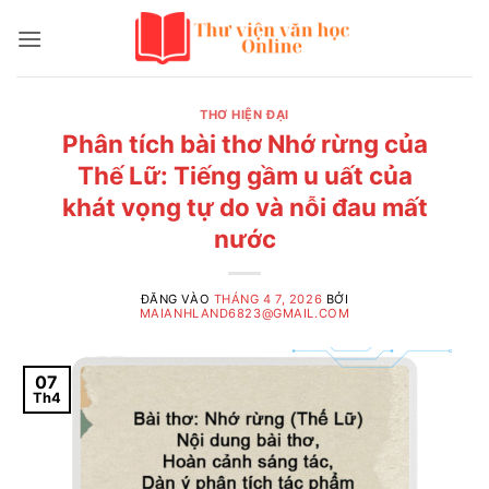
Bỏ
qua
nội
dung
THƠ HIỆN ĐẠI
Phân tích bài thơ Nhớ rừng của
Thế Lữ: Tiếng gầm u uất của
khát vọng tự do và nỗi đau mất
nước
ĐĂNG VÀO
THÁNG 4 7, 2026
BỞI
MAIANHLAND6823@GMAIL.COM
07
Th4