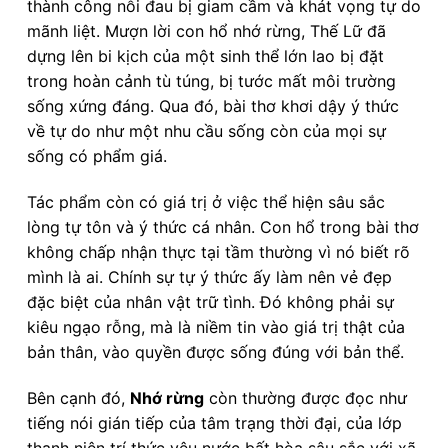
thành công nỗi đau bị giam cầm và khát vọng tự do
mãnh liệt. Mượn lời con hổ nhớ rừng, Thế Lữ đã
dựng lên bi kịch của một sinh thể lớn lao bị đặt
trong hoàn cảnh tù túng, bị tước mất môi trường
sống xứng đáng. Qua đó, bài thơ khơi dậy ý thức
về tự do như một nhu cầu sống còn của mọi sự
sống có phẩm giá.
Tác phẩm còn có giá trị ở việc thể hiện sâu sắc
lòng tự tôn và ý thức cá nhân. Con hổ trong bài thơ
không chấp nhận thực tại tầm thường vì nó biết rõ
mình là ai. Chính sự tự ý thức ấy làm nên vẻ đẹp
đặc biệt của nhân vật trữ tình. Đó không phải sự
kiêu ngạo rỗng, mà là niềm tin vào giá trị thật của
bản thân, vào quyền được sống đúng với bản thể.
Bên cạnh đó,
Nhớ rừng
còn thường được đọc như
tiếng nói gián tiếp của tâm trạng thời đại, của lớp
thanh niên trí thức yêu nước bất hòa sâu sắc với xã