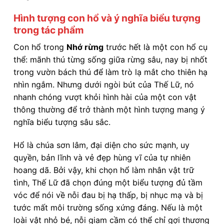
Hình tượng con hổ và ý nghĩa biểu tượng
trong tác phẩm
Con hổ trong
Nhớ rừng
trước hết là một con hổ cụ
thể: mãnh thú từng sống giữa rừng sâu, nay bị nhốt
trong vườn bách thú để làm trò lạ mắt cho thiên hạ
nhìn ngắm. Nhưng dưới ngòi bút của Thế Lữ, nó
nhanh chóng vượt khỏi hình hài của một con vật
thông thường để trở thành một hình tượng mang ý
nghĩa biểu tượng sâu sắc.
Hổ là chúa sơn lâm, đại diện cho sức mạnh, uy
quyền, bản lĩnh và vẻ đẹp hùng vĩ của tự nhiên
hoang dã. Bởi vậy, khi chọn hổ làm nhân vật trữ
tình, Thế Lữ đã chọn đúng một biểu tượng đủ tầm
vóc để nói về nỗi đau bị hạ thấp, bị nhục mạ và bị
tước mất môi trường sống xứng đáng. Nếu là một
loài vật nhỏ bé, nỗi giam cầm có thể chỉ gợi thương