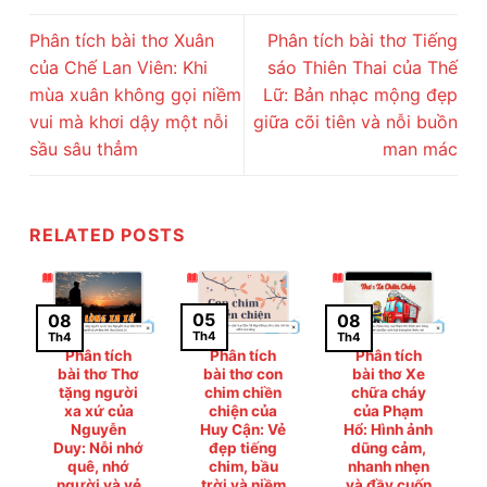
Phân tích bài thơ Xuân
Phân tích bài thơ Tiếng
của Chế Lan Viên: Khi
sáo Thiên Thai của Thế
mùa xuân không gọi niềm
Lữ: Bản nhạc mộng đẹp
vui mà khơi dậy một nỗi
giữa cõi tiên và nỗi buồn
sầu sâu thẳm
man mác
RELATED POSTS
05
08
08
Th4
Th4
Th4
Phân tích
Phân tích
Phân tích
bài thơ Thơ
bài thơ con
bài thơ Xe
tặng người
chim chiền
chữa cháy
xa xứ của
chiện của
của Phạm
Nguyễn
Huy Cận: Vẻ
Hổ: Hình ảnh
Duy: Nỗi nhớ
đẹp tiếng
dũng cảm,
quê, nhớ
chim, bầu
nhanh nhẹn
người và vẻ
trời và niềm
và đầy cuốn