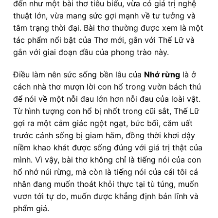
đến như một bài thơ tiêu biểu, vừa có giá trị nghệ
thuật lớn, vừa mang sức gợi mạnh về tư tưởng và
tâm trạng thời đại. Bài thơ thường được xem là một
tác phẩm nổi bật của Thơ mới, gắn với Thế Lữ và
gắn với giai đoạn đầu của phong trào này.
Điều làm nên sức sống bền lâu của
Nhớ rừng
là ở
cách nhà thơ mượn lời con hổ trong vườn bách thú
để nói về một nỗi đau lớn hơn nỗi đau của loài vật.
Từ hình tượng con hổ bị nhốt trong cũi sắt, Thế Lữ
gợi ra một cảm giác ngột ngạt, bức bối, căm uất
trước cảnh sống bị giam hãm, đồng thời khơi dậy
niềm khao khát được sống đúng với giá trị thật của
mình. Vì vậy, bài thơ không chỉ là tiếng nói của con
hổ nhớ núi rừng, mà còn là tiếng nói của cái tôi cá
nhân đang muốn thoát khỏi thực tại tù túng, muốn
vươn tới tự do, muốn được khẳng định bản lĩnh và
phẩm giá.