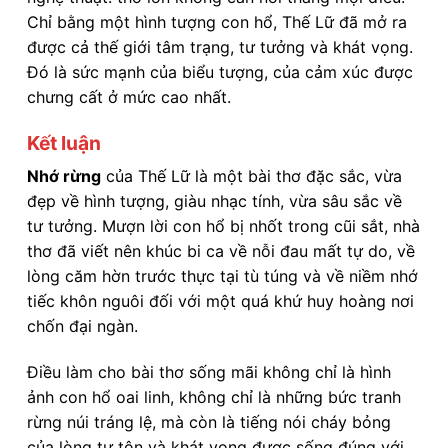
Chỉ bằng một hình tượng con hổ, Thế Lữ đã mở ra
được cả thế giới tâm trạng, tư tưởng và khát vọng.
Đó là sức mạnh của biểu tượng, của cảm xúc được
chưng cất ở mức cao nhất.
Kết luận
Nhớ rừng
của Thế Lữ là một bài thơ đặc sắc, vừa
đẹp về hình tượng, giàu nhạc tính, vừa sâu sắc về
tư tưởng. Mượn lời con hổ bị nhốt trong cũi sắt, nhà
thơ đã viết nên khúc bi ca về nỗi đau mất tự do, về
lòng căm hờn trước thực tại tù túng và về niềm nhớ
tiếc khôn nguôi đối với một quá khứ huy hoàng nơi
chốn đại ngàn.
Điều làm cho bài thơ sống mãi không chỉ là hình
ảnh con hổ oai linh, không chỉ là những bức tranh
rừng núi tráng lệ, mà còn là tiếng nói cháy bỏng
của lòng tự tôn và khát vọng được sống đúng với