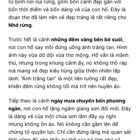
tứ bình nơi núi rừng, gồm bốn cảnh đẹp gắn với
bốn thời điểm và bốn dáng vẻ của con hổ. Đây là
đoạn thơ đã làm nên vẻ đẹp tráng lệ rất riêng cho
Nhớ rừng
.
Trước hết là cảnh
những đêm vàng bên bờ suối
,
nơi con hổ say mồi đứng uống ánh trăng tan. Hình
ảnh này vừa dữ dội vừa thơ mộng. Hổ vẫn là mãnh
thú, nhưng trong khung cảnh ấy, nó không thô ráp
mà mang vẻ đẹp kiêu hùng giữa thiên nhiên lấp
lánh. “Ánh trăng tan” là một liên tưởng rất đẹp,
khiến đêm rừng không tối mà trở nên huyền ảo.
Tiếp theo là cảnh
ngày mưa chuyển bốn phương
ngàn
, nơi con hổ lặng ngắm giang sơn đổi mới. Đây
là dáng vẻ của một chúa sơn lâm đầy uy nghi
nhưng không ồn ào. Nó không cần gầm lên để
chứng tỏ quyền lực. Chỉ cần đứng lặng mà quan sát
thôi cũng đủ cho thấy tư thế của kẻ làm chủ cả