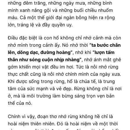
những đêm trăng, những ngày mưa, những bình
minh xanh nắng gội và những buổi chiều nhuốm
máu. Cả một thế giới đại ngàn bỗng hiện ra rộng
lớn, tráng lệ và đầy quyền uy.
Điều đặc biệt là con hổ không chỉ nhớ cảnh mà còn
nhớ mình trong cảnh ấy. Nó nhớ thời
“ta bước chân
lên, dõng dạc, đường hoàng”
, nhớ khi
“lượn tấm
thân như sóng cuộn nhịp nhàng”
, nhớ ánh mắt ghê
gớm khiến mọi vật đều im hơi. Tức là nỗi nhớ rừng
thực chất cũng là nỗi nhớ chính mình của ngày xưa.
Khi được sống trong rừng, hổ là chúa tể, là trung
tâm của sức mạnh và vẻ đẹp. Rừng không chỉ là nơi
ở, mà là môi trường làm bừng sáng trọn vẹn bản
thể của nó.
Chính vì vậy, đoạn thơ nhớ rừng không hề chỉ là
hoài niệm thiên nhiên. Đó là hoài niệm về một thời