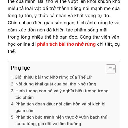
thể của mình. Bài thơ vì thế vượt lên khỏi khuôn khổ
miêu tả loài vật để trở thành tiếng nói mạnh mẽ của
lòng tự tôn, ý thức cá nhân và khát vọng tự do.
Chính nhạc điệu giàu sức ngân, hình ảnh tráng lệ và
cảm xúc dồn nén đã khiến tác phẩm sống mãi
trong lòng nhiều thế hệ bạn đọc. Cùng thư viện văn
học online đi
phân tích bài thơ nhớ rừng
chi tiết, cụ
thể.
Phụ lục
Giới thiệu bài thơ Nhớ rừng của Thế Lữ
Nội dung khái quát của bài thơ Nhớ rừng
Hình tượng con hổ và ý nghĩa biểu tượng trong
tác phẩm
Phân tích đoạn đầu: nỗi căm hờn và bi kịch bị
giam cầm
Phân tích bức tranh hiện thực ở vườn bách thú:
sự tù túng, giả dối và tầm thường