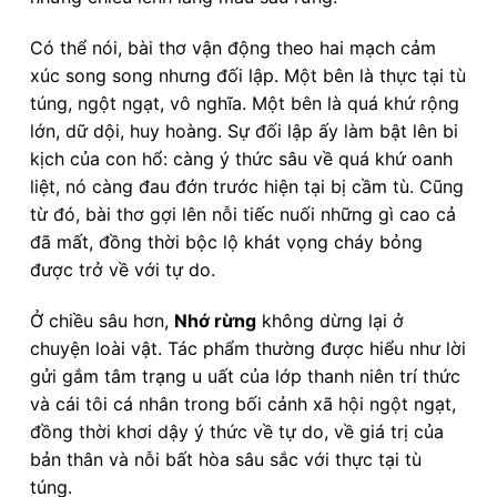
Có thể nói, bài thơ vận động theo hai mạch cảm
xúc song song nhưng đối lập. Một bên là thực tại tù
túng, ngột ngạt, vô nghĩa. Một bên là quá khứ rộng
lớn, dữ dội, huy hoàng. Sự đối lập ấy làm bật lên bi
kịch của con hổ: càng ý thức sâu về quá khứ oanh
liệt, nó càng đau đớn trước hiện tại bị cầm tù. Cũng
từ đó, bài thơ gợi lên nỗi tiếc nuối những gì cao cả
đã mất, đồng thời bộc lộ khát vọng cháy bỏng
được trở về với tự do.
Ở chiều sâu hơn,
Nhớ rừng
không dừng lại ở
chuyện loài vật. Tác phẩm thường được hiểu như lời
gửi gắm tâm trạng u uất của lớp thanh niên trí thức
và cái tôi cá nhân trong bối cảnh xã hội ngột ngạt,
đồng thời khơi dậy ý thức về tự do, về giá trị của
bản thân và nỗi bất hòa sâu sắc với thực tại tù
túng.