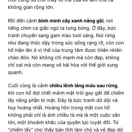
không gian rộng lớn.
Rồi đến cảnh
bình minh cây xanh nắng gội
, nơi
tiếng chim ca giấc ngủ ta tưng bừng. Ở đây, bức
tranh chuyển sang gam màu tươi sáng. Núi rừng
như đang thức dậy trong sức sống rạng rỡ, còn con
hổ hiện lên ở vị thế của trung tâm được thiên nhiên
chào đón. Nó không chỉ mạnh mà còn đẹp, không
chỉ oai mà còn mang vẻ hài hòa với thế giới xung
quanh.
Cuối cùng là cảnh
chiều lênh láng máu sau rừng
,
khi con hổ đợi chết mảnh mặt trời gay gắt để chiếm
lấy riêng phần bí mật. Đây là bức tranh dữ dội và
huy hoàng nhất. Hoàng hôn trong mắt con hổ
không phải chỉ là ánh chiều tà mà là một cuộc săn
lớn, một khoảnh khắc của quyền lực tuyệt đối. Từ
“chiếm lấy” cho thấy bản lĩnh làm chủ và vẻ đẹp dữ