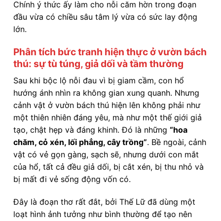
Chính ý thức ấy làm cho nỗi căm hờn trong đoạn
đầu vừa có chiều sâu tâm lý vừa có sức lay động
lớn.
Phân tích bức tranh hiện thực ở vườn bách
thú: sự tù túng, giả dối và tầm thường
Sau khi bộc lộ nỗi đau vì bị giam cầm, con hổ
hướng ánh nhìn ra không gian xung quanh. Nhưng
cảnh vật ở vườn bách thú hiện lên không phải như
một thiên nhiên đáng yêu, mà như một thế giới giả
tạo, chật hẹp và đáng khinh. Đó là những
“hoa
chăm, cỏ xén, lối phẳng, cây trồng”
. Bề ngoài, cảnh
vật có vẻ gọn gàng, sạch sẽ, nhưng dưới con mắt
của hổ, tất cả đều giả dối, bị cắt xén, bị thu nhỏ và
bị mất đi vẻ sống động vốn có.
Đây là đoạn thơ rất đắt, bởi Thế Lữ đã dùng một
loạt hình ảnh tưởng như bình thường để tạo nên