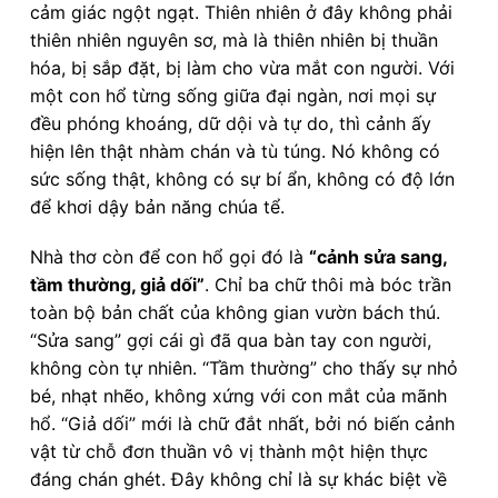
cảm giác ngột ngạt. Thiên nhiên ở đây không phải
thiên nhiên nguyên sơ, mà là thiên nhiên bị thuần
hóa, bị sắp đặt, bị làm cho vừa mắt con người. Với
một con hổ từng sống giữa đại ngàn, nơi mọi sự
đều phóng khoáng, dữ dội và tự do, thì cảnh ấy
hiện lên thật nhàm chán và tù túng. Nó không có
sức sống thật, không có sự bí ẩn, không có độ lớn
để khơi dậy bản năng chúa tể.
Nhà thơ còn để con hổ gọi đó là
“cảnh sửa sang,
tầm thường, giả dối”
. Chỉ ba chữ thôi mà bóc trần
toàn bộ bản chất của không gian vườn bách thú.
“Sửa sang” gợi cái gì đã qua bàn tay con người,
không còn tự nhiên. “Tầm thường” cho thấy sự nhỏ
bé, nhạt nhẽo, không xứng với con mắt của mãnh
hổ. “Giả dối” mới là chữ đắt nhất, bởi nó biến cảnh
vật từ chỗ đơn thuần vô vị thành một hiện thực
đáng chán ghét. Đây không chỉ là sự khác biệt về