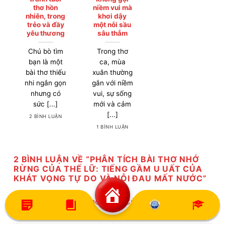
thơ hồn
niềm vui mà
nhiên, trong
khơi dậy
trẻo và đầy
một nỗi sầu
yêu thương
sâu thẳm
Chú bò tìm
Trong thơ
bạn là một
ca, mùa
bài thơ thiếu
xuân thường
nhi ngắn gọn
gắn với niềm
nhưng có
vui, sự sống
sức [...]
mới và cảm
[...]
2 BÌNH LUẬN
1 BÌNH LUẬN
2 BÌNH LUẬN VỀ “
PHÂN TÍCH BÀI THƠ NHỚ
RỪNG CỦA THẾ LỮ: TIẾNG GẦM U UẤT CỦA
KHÁT VỌNG TỰ DO VÀ NỖI ĐAU MẤT NƯỚC
”
Pingback:
Bài Thơ Nhớ Rừng Của Thế Lữ