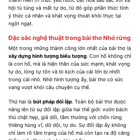
hội tù túng và mất tự do, từ đó góp phần thức tỉnh
ý thức cá nhân và khát vọng thoát khỏi thực tại
ngột ngạt.
Đặc sắc nghệ thuật trong bài thơ Nhớ rừng
Một trong những thành công lớn nhất của bài thơ là
xây dựng hình tượng biểu tượng
. Con hổ không chỉ
là con hổ, mà là hiện thân của sức mạnh, khát vọng
tự do, lòng tự tôn và bi kịch của cái lớn bị nhốt
trong cái nhỏ. Nhờ hình tượng ấy, bài thơ có sức
vang vượt khỏi câu chuyện cụ thể.
Thứ hai là
bút pháp đối lập
. Toàn bộ bài thơ được
nâng lên từ sự đối lập giữa hai thế giới: vườn bách
thú chật hẹp, giả dối, tầm thường với chốn rừng
thiêng hùng vĩ, dữ dội, tự do. Sự đối lập ấy không
chỉ làm rõ tâm trạng của hổ mà còn tạo ra độ căng