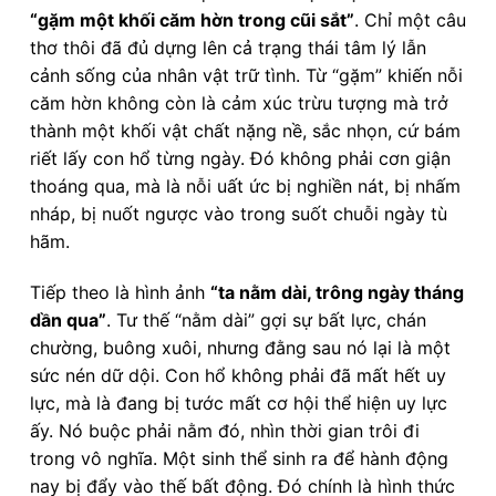
“gặm một khối căm hờn trong cũi sắt”
. Chỉ một câu
thơ thôi đã đủ dựng lên cả trạng thái tâm lý lẫn
cảnh sống của nhân vật trữ tình. Từ “gặm” khiến nỗi
căm hờn không còn là cảm xúc trừu tượng mà trở
thành một khối vật chất nặng nề, sắc nhọn, cứ bám
riết lấy con hổ từng ngày. Đó không phải cơn giận
thoáng qua, mà là nỗi uất ức bị nghiền nát, bị nhấm
nháp, bị nuốt ngược vào trong suốt chuỗi ngày tù
hãm.
Tiếp theo là hình ảnh
“ta nằm dài, trông ngày tháng
dần qua”
. Tư thế “nằm dài” gợi sự bất lực, chán
chường, buông xuôi, nhưng đằng sau nó lại là một
sức nén dữ dội. Con hổ không phải đã mất hết uy
lực, mà là đang bị tước mất cơ hội thể hiện uy lực
ấy. Nó buộc phải nằm đó, nhìn thời gian trôi đi
trong vô nghĩa. Một sinh thể sinh ra để hành động
nay bị đẩy vào thế bất động. Đó chính là hình thức