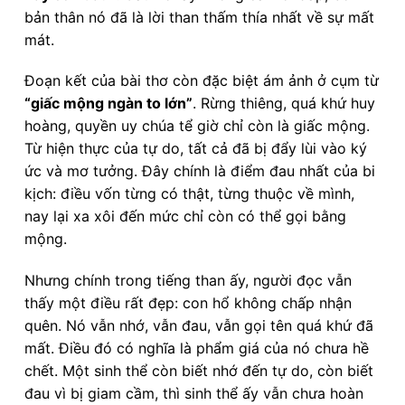
bản thân nó đã là lời than thấm thía nhất về sự mất
mát.
Đoạn kết của bài thơ còn đặc biệt ám ảnh ở cụm từ
“giấc mộng ngàn to lớn”
. Rừng thiêng, quá khứ huy
hoàng, quyền uy chúa tể giờ chỉ còn là giấc mộng.
Từ hiện thực của tự do, tất cả đã bị đẩy lùi vào ký
ức và mơ tưởng. Đây chính là điểm đau nhất của bi
kịch: điều vốn từng có thật, từng thuộc về mình,
nay lại xa xôi đến mức chỉ còn có thể gọi bằng
mộng.
Nhưng chính trong tiếng than ấy, người đọc vẫn
thấy một điều rất đẹp: con hổ không chấp nhận
quên. Nó vẫn nhớ, vẫn đau, vẫn gọi tên quá khứ đã
mất. Điều đó có nghĩa là phẩm giá của nó chưa hề
chết. Một sinh thể còn biết nhớ đến tự do, còn biết
đau vì bị giam cầm, thì sinh thể ấy vẫn chưa hoàn