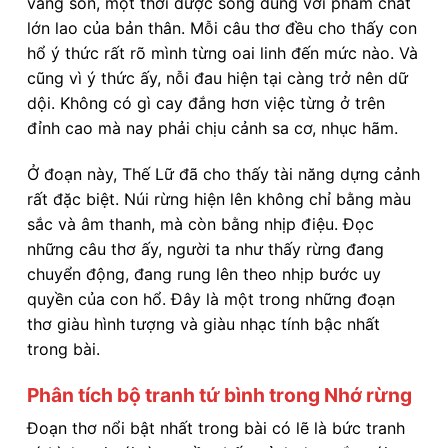
vàng son, một thời được sống đúng với phẩm chất
lớn lao của bản thân. Mỗi câu thơ đều cho thấy con
hổ ý thức rất rõ mình từng oai linh đến mức nào. Và
cũng vì ý thức ấy, nỗi đau hiện tại càng trở nên dữ
dội. Không có gì cay đắng hơn việc từng ở trên
đỉnh cao mà nay phải chịu cảnh sa cơ, nhục hãm.
Ở đoạn này, Thế Lữ đã cho thấy tài năng dựng cảnh
rất đặc biệt. Núi rừng hiện lên không chỉ bằng màu
sắc và âm thanh, mà còn bằng nhịp điệu. Đọc
những câu thơ ấy, người ta như thấy rừng đang
chuyển động, đang rung lên theo nhịp bước uy
quyền của con hổ. Đây là một trong những đoạn
thơ giàu hình tượng và giàu nhạc tính bậc nhất
trong bài.
Phân tích bộ tranh tứ bình trong Nhớ rừng
Đoạn thơ nổi bật nhất trong bài có lẽ là bức tranh