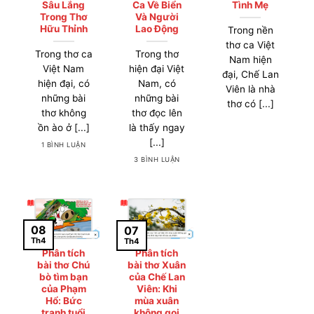
Sâu Lắng
Ca Về Biển
Tình Mẹ
Trong Thơ
Và Người
Hữu Thỉnh
Lao Động
Trong nền
thơ ca Việt
Trong thơ ca
Trong thơ
Nam hiện
Việt Nam
hiện đại Việt
đại, Chế Lan
hiện đại, có
Nam, có
Viên là nhà
những bài
những bài
thơ có [...]
thơ không
thơ đọc lên
ồn ào ở [...]
là thấy ngay
[...]
1 BÌNH LUẬN
3 BÌNH LUẬN
08
07
Th4
Th4
Phân tích
Phân tích
bài thơ Chú
bài thơ Xuân
bò tìm bạn
của Chế Lan
của Phạm
Viên: Khi
Hổ: Bức
mùa xuân
tranh tuổi
không gọi