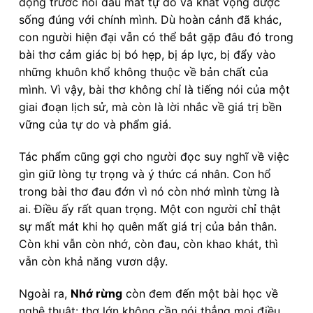
động trước nỗi đau mất tự do và khát vọng được
sống đúng với chính mình. Dù hoàn cảnh đã khác,
con người hiện đại vẫn có thể bắt gặp đâu đó trong
bài thơ cảm giác bị bó hẹp, bị áp lực, bị đẩy vào
những khuôn khổ không thuộc về bản chất của
mình. Vì vậy, bài thơ không chỉ là tiếng nói của một
giai đoạn lịch sử, mà còn là lời nhắc về giá trị bền
vững của tự do và phẩm giá.
Tác phẩm cũng gợi cho người đọc suy nghĩ về việc
gìn giữ lòng tự trọng và ý thức cá nhân. Con hổ
trong bài thơ đau đớn vì nó còn nhớ mình từng là
ai. Điều ấy rất quan trọng. Một con người chỉ thật
sự mất mát khi họ quên mất giá trị của bản thân.
Còn khi vẫn còn nhớ, còn đau, còn khao khát, thì
vẫn còn khả năng vươn dậy.
Ngoài ra,
Nhớ rừng
còn đem đến một bài học về
nghệ thuật: thơ lớn không cần nói thẳng mọi điều.