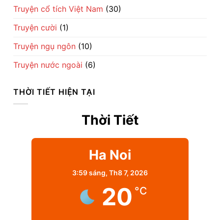
Truyện cổ tích Việt Nam
(30)
Truyện cười
(1)
Truyện ngụ ngôn
(10)
Truyện nước ngoài
(6)
THỜI TIẾT HIỆN TẠI
Thời Tiết
Ha Noi
3:59 sáng,
Th8 7, 2026
20
°C