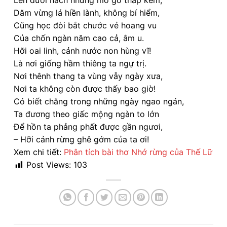
Len dưới nách những mô gò thấp kém;
Dăm vừng lá hiền lành, không bí hiểm,
Cũng học đòi bắt chước vẻ hoang vu
Của chốn ngàn năm cao cả, âm u.
Hỡi oai linh, cảnh nước non hùng vĩ!
Là nơi giống hầm thiêng ta ngự trị.
Nơi thênh thang ta vùng vẫy ngày xưa,
Nơi ta không còn được thấy bao giờ!
Có biết chăng trong những ngày ngao ngán,
Ta đương theo giấc mộng ngàn to lớn
Để hồn ta phảng phất được gần ngươi,
– Hỡi cảnh rừng ghê gớm của ta ơi!
Xem chi tiết:
Phân tích bài thơ Nhớ rừng của Thế Lữ
Post Views:
103