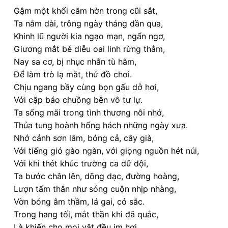
Gậm một khối căm hờn trong cũi sắt,
Ta nằm dài, trông ngày tháng dần qua,
Khinh lũ người kia ngạo mạn, ngẩn ngơ,
Giương mắt bé diễu oai linh rừng thẳm,
Nay sa cơ, bị nhục nhằn tù hãm,
Để làm trò lạ mắt, thứ đồ chơi.
Chịu ngang bầy cùng bọn gấu dở hơi,
Với cặp báo chuồng bên vô tư lự.
Ta sống mãi trong tình thương nỗi nhớ,
Thủa tung hoành hống hách những ngày xưa.
Nhớ cảnh sơn lâm, bóng cả, cây già,
Với tiếng gió gào ngàn, với giọng nguồn hét núi,
Với khi thét khúc trường ca dữ dội,
Ta bước chân lên, dõng dạc, đường hoàng,
Lượn tấm thân như sóng cuộn nhịp nhàng,
Vờn bóng âm thầm, lá gai, cỏ sắc.
Trong hang tối, mắt thần khi đã quắc,
Là khiến cho mọi vật đều im hơi.