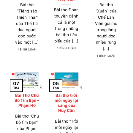
Bài thơ
Bài thơ
Bài thơ Đoàn
“Tiếng sáo
“Xuân” của
thuyền đánh
Thiên Thai”
Chế Lan
cá là một
của Thế Lữ
Viên gợi mở
trong những
đưa người
trong lòng
bài thơ tiêu
đọc bước
người đọc
biểu của [...]
vào một [...]
nhiều rung
[...]
1 BÌNH LUẬN
1 BÌNH LUẬN
1 BÌNH LUẬN
05
07
Th4
Th4
Bài Thơ Chú
Bài thơ trời
Bò Tìm Bạn –
mỗi ngày lại
Phạm Hổ
sáng của
Huy Cận
Bài thơ “Chú
Bài thơ “Trời
bò tìm bạn”
mỗi ngày lại
của Phạm