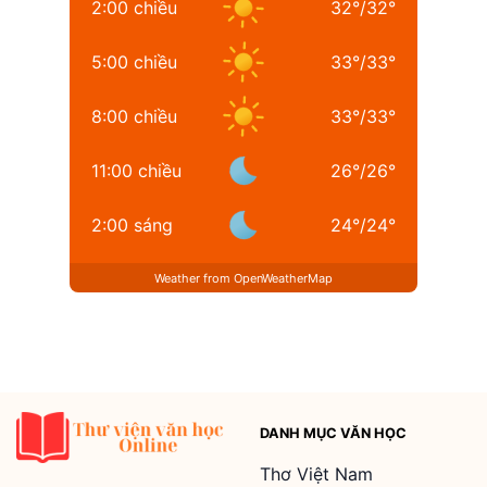
2:00 chiều
32
°
/
32
°
5:00 chiều
33
°
/
33
°
8:00 chiều
33
°
/
33
°
11:00 chiều
26
°
/
26
°
2:00 sáng
24
°
/
24
°
Weather from OpenWeatherMap
DANH MỤC VĂN HỌC
Thơ Việt Nam