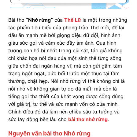
Bài thơ
“Nhớ rừng”
của
Thế Lữ
là một trong những
tác phẩm tiêu biểu của phong trào Thơ mới, để lại
dấu ấn mạnh mẽ bởi giọng điệu dữ dội, hình ảnh
giàu sức gợi và cảm xúc đầy ám ảnh. Qua hình
tượng con hổ bị nhốt trong cũi sắt, tác giả không
chỉ khắc họa nỗi đau của một sinh thể từng sống
giữa chốn đại ngàn hùng vĩ, mà còn gửi gắm tâm
trạng ngột ngạt, bức bối trước một thực tại tầm
thường, chật hẹp. Nỗi nhớ rừng vì thế không chỉ là
nỗi nhớ về không gian tự do đã mất, mà còn là
tiếng gọi tha thiết của khát vọng được sống đúng
với giá trị, tư thế và sức mạnh vốn có của mình.
Chính điều đó đã làm nên chiều sâu tư tưởng và
sức lay động bền lâu cho
bài thơ nhớ rừng
.
Nguyên văn bài thơ Nhớ rừng