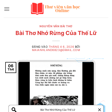
Bỏ
qua
nội
dung
NGUYÊN VĂN BÀI THƠ
Bài Thơ Nhớ Rừng Của Thế Lữ
ĐĂNG VÀO
THÁNG 4 6, 2026
BỞI
MAIANHLAND6823@GMAIL.COM
06
Th4