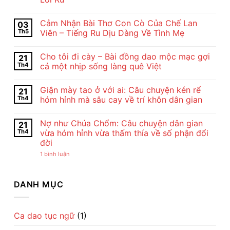
Không
có
Cảm Nhận Bài Thơ Con Cò Của Chế Lan
03
bình
luận
Th5
Viên – Tiếng Ru Dịu Dàng Về Tình Mẹ
ở
Nội
Không
Dung
có
Cho tôi đi cày – Bài đồng dao mộc mạc gợi
21
Và
bình
Nghệ
luận
Th4
cả một nhịp sống làng quê Việt
Thuật
ở
Bài
Cảm
Không
Thơ
Nhận
có
Giận mày tao ở với ai: Câu chuyện kén rể
21
Con
Bài
bình
Cò
Thơ
luận
Th4
hóm hỉnh mà sâu cay về trí khôn dân gian
Của
Con
ở
Chế
Cò
Cho
Không
Lan
Của
tôi
có
Nợ như Chúa Chổm: Câu chuyện dân gian
21
Viên
Chế
đi
bình
–
Lan
cày
luận
Th4
vừa hóm hỉnh vừa thấm thía về số phận đổi
Vẻ
Viên
–
ở
đời
Đẹp
–
Bài
Giận
Của
Tiếng
đồng
mày
ở
1 bình luận
Tình
Ru
dao
tao
Nợ
Mẹ
Dịu
mộc
ở
như
Qua
Dàng
mạc
với
Chúa
Lời
Về
gợi
ai:
Chổm:
DANH MỤC
Ru
Tình
cả
Câu
Câu
Mẹ
một
chuyện
chuyện
nhịp
kén
dân
sống
rể
gian
làng
hóm
vừa
Ca dao tục ngữ
(1)
quê
hỉnh
hóm
Việt
mà
hỉnh