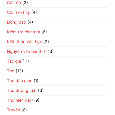
sâu
Câu đố
(3)
vừa
cay
thấm
về
thía
trí
Câu nói hay
(4)
về
khôn
số
dân
phận
gian
Đồng dao
(4)
đổi
đời
Kiểm tra chính tả
(6)
Kiến thức văn học
(2)
Nguyên văn bài thơ
(13)
Tác giả
(11)
Thơ
(13)
Thơ dân gian
(1)
Thơ đường luật
(3)
Thơ hiện đại
(19)
Truyện
(6)