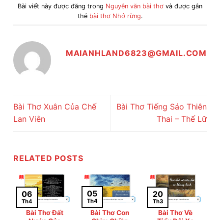
Bài viết này được đăng trong
Nguyên văn bài thơ
và được gắn
thẻ
bài thơ Nhớ rừng
.
MAIANHLAND6823@GMAIL.COM
Bài Thơ Xuân Của Chế
Bài Thơ Tiếng Sáo Thiên
Lan Viên
Thai – Thế Lữ
RELATED POSTS
05
20
06
Th4
Th3
Th4
Bài Thơ Đất
Bài Thơ Con
Bài Thơ Về