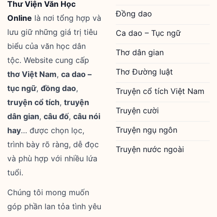
Thư Viện Văn Học
Đồng dao
Online
là nơi tổng hợp và
lưu giữ những giá trị tiêu
Ca dao – Tục ngữ
biểu của văn học dân
Thơ dân gian
tộc. Website cung cấp
Thơ Đường luật
thơ Việt Nam
,
ca dao –
tục ngữ
,
đồng dao
,
Truyện cổ tích Việt Nam
truyện cổ tích
,
truyện
Truyện cười
dân gian
,
câu đố
,
câu nói
Truyện ngụ ngôn
hay
… được chọn lọc,
trình bày rõ ràng, dễ đọc
Truyện nước ngoài
và phù hợp với nhiều lứa
tuổi.
Chúng tôi mong muốn
góp phần lan tỏa tình yêu