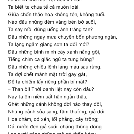
Ta biết ta chúa tể cả muôn loài,
Giữa chốn thảo hoa không tên, không tuổi.
Nào đâu những đêm vàng bên bờ suối,
Ta say mồi đứng uống ánh trăng tan?
Đâu những ngày mưa chuyển bốn phương ngàn,
Ta lặng ngắm giang sơn ta đổi mới?
Đâu những bình minh cây xanh nắng gội,
Tiếng chim ca giấc ngủ ta tưng bừng?
Đâu những chiều lênh láng máu sau rừng.
Ta đợi chết mảnh mặt trời gay gắt,
Để ta chiếm lấy riêng phần bí mật?
– Than ôi! Thời oanh liệt nay còn đâu?
Nay ta ôm niềm uất hận ngàn thâu,
Ghét những cảnh không đời nào thay đổi,
Những cảnh sửa sang, tầm thường, giả dối:
Hoa chăm, cỏ xén, lối phẳng, cây trồng;
Dải nước đen giả suối, chẳng thông dòng