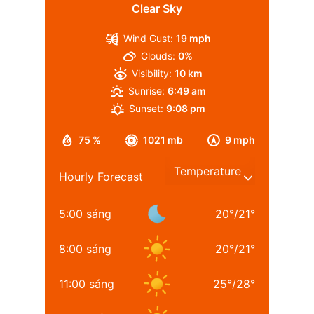
Clear Sky
Wind Gust:
19 mph
Clouds:
0%
Visibility:
10 km
Sunrise:
6:49 am
Sunset:
9:08 pm
75 %
1021 mb
9 mph
Hourly Forecast
5:00 sáng
20
°
/
21
°
8:00 sáng
20
°
/
21
°
11:00 sáng
25
°
/
28
°