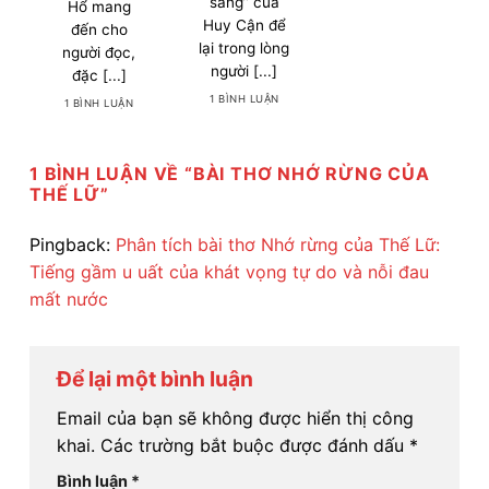
sáng” của
Hổ mang
Huy Cận để
đến cho
lại trong lòng
người đọc,
người [...]
đặc [...]
1 BÌNH LUẬN
1 BÌNH LUẬN
1 BÌNH LUẬN VỀ “
BÀI THƠ NHỚ RỪNG CỦA
THẾ LỮ
”
Pingback:
Phân tích bài thơ Nhớ rừng của Thế Lữ:
Tiếng gầm u uất của khát vọng tự do và nỗi đau
mất nước
Để lại một bình luận
Email của bạn sẽ không được hiển thị công
khai.
Các trường bắt buộc được đánh dấu
*
Bình luận
*