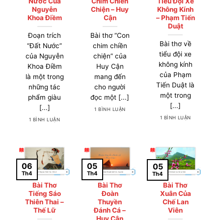
Nước Của
Chim Chiền
Tiểu Đội Xe
Nguyễn
Chiện – Huy
Không Kính
Khoa Điềm
Cận
– Phạm Tiến
Duật
Đoạn trích
Bài thơ “Con
Bài thơ về
“Đất Nước”
chim chiền
tiểu đội xe
của Nguyễn
chiện” của
không kính
Khoa Điềm
Huy Cận
của Phạm
là một trong
mang đến
Tiến Duật là
những tác
cho người
một trong
phẩm giàu
đọc một [...]
[...]
[...]
1 BÌNH LUẬN
1 BÌNH LUẬN
1 BÌNH LUẬN
05
06
05
Th4
Th4
Th4
Bài Thơ
Bài Thơ
Bài Thơ
Tiếng Sáo
Đoàn
Xuân Của
Thiên Thai –
Thuyền
Chế Lan
Thế Lữ
Đánh Cá –
Viên
Huy Cận