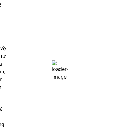
Visibility:
10 km
ội
Sunrise:
6:49 am
m
Sunset:
9:08 pm
77
1021
10
%
mb
mph
 về
Hourly Forecast
 tư
a
ăn,
8:00
20
°
/
21
°
ên
sáng
n
11:00
25
°
/
28
°
sáng
là
2:00
32
°
/
32
°
chiều
ng
5:00
33
°
/
33
°