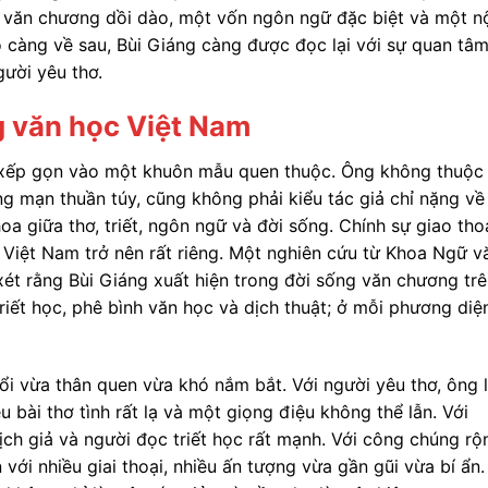
ệ văn chương dồi dào, một vốn ngôn ngữ đặc biệt và một n
do càng về sau, Bùi Giáng càng được đọc lại với sự quan tâ
gười yêu thơ.
g văn học Việt Nam
 xếp gọn vào một khuôn mẫu quen thuộc. Ông không thuộc
ng mạn thuần túy, cũng không phải kiểu tác giả chỉ nặng về
oa giữa thơ, triết, ngôn ngữ và đời sống. Chính sự giao tho
c Việt Nam trở nên rất riêng. Một nghiên cứu từ Khoa Ngữ v
ét rằng Bùi Giáng xuất hiện trong đời sống văn chương tr
triết học, phê bình văn học và dịch thuật; ở mỗi phương diệ
uổi vừa thân quen vừa khó nắm bắt. Với người yêu thơ, ông 
u bài thơ tình rất lạ và một giọng điệu không thể lẫn. Với
ịch giả và người đọc triết học rất mạnh. Với công chúng rộ
với nhiều giai thoại, nhiều ấn tượng vừa gần gũi vừa bí ẩn.