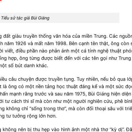
Tiểu sử tác giả Bùi Giáng
g đất giàu truyền thống văn hóa của miền Trung. Các nguồ
inh năm 1926 và mất năm 1998. Bên cạnh tên thật, ông còn 
i viết, điều phần nào phản ánh một cá tính nghệ thuật ph
ổng hợp, ông từng được biết đến với các tên gọi như Trung
 một số bút danh khác.
hiều câu chuyện được truyền tụng. Tuy nhiên, nếu bỏ qua lớ
hất là ông có một nền tảng học thuật đáng kể và một sức đọ
nhấn mạnh rằng trước và sau năm 1975, Bùi Giáng hiện diện
i tư cách thi sĩ mà còn như một người nghiên cứu, phê bìn
ng không chỉ “sống trong thơ”, mà còn đối thoại sâu với triế
ng tư tưởng rộng lớn hơn.
 không nên bị thu hẹp vào hình ảnh một nhà thơ “kỳ dị”. Đ