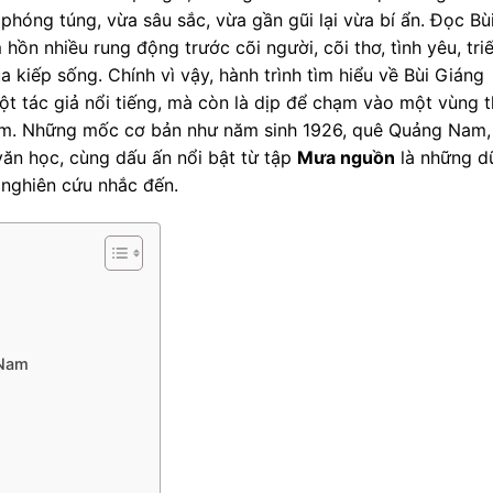
 phóng túng, vừa sâu sắc, vừa gần gũi lại vừa bí ẩn. Đọc Bù
hồn nhiều rung động trước cõi người, cõi thơ, tình yêu, triế
kiếp sống. Chính vì vậy, hành trình tìm hiểu về Bùi Giáng
một tác giả nổi tiếng, mà còn là dịp để chạm vào một vùng 
Nam. Những mốc cơ bản như năm sinh 1926, quê Quảng Nam,
 văn học, cùng dấu ấn nổi bật từ tập
Mưa nguồn
là những d
 nghiên cứu nhắc đến.
 Nam
g