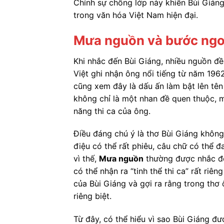
Chính sự chồng lớp này khiến Bùi Giáng
trong văn hóa Việt Nam hiện đại.
Mưa nguồn và bước ngoặ
Khi nhắc đến Bùi Giáng, nhiều nguồn 
Việt ghi nhận ông nổi tiếng từ năm 1962
cũng xem đây là dấu ấn làm bật lên tên
không chỉ là một nhan đề quen thuộc, m
năng thi ca của ông.
Điều đáng chú ý là thơ Bùi Giáng không 
điệu có thể rất phiêu, câu chữ có thể 
vì thế,
Mưa nguồn
thường được nhắc đế
có thể nhận ra “tinh thể thi ca” rất ri
của Bùi Giáng và gợi ra rằng trong th
riêng biệt.
Từ đây, có thể hiểu vì sao Bùi Giáng đ