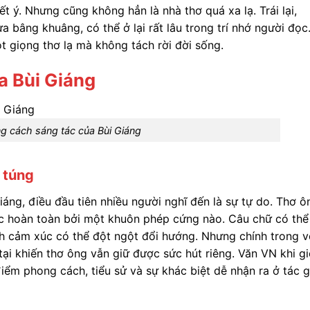
ết ý. Nhưng cũng không hẳn là nhà thơ quá xa lạ. Trái lại,
 bâng khuâng, có thể ở lại rất lâu trong trí nhớ người đọc
t giọng thơ lạ mà không tách rời đời sống.
a Bùi Giáng
g cách sáng tác của Bùi Giáng
 túng
áng, điều đầu tiên nhiều người nghĩ đến là sự tự do. Thơ ô
ộc hoàn toàn bởi một khuôn phép cứng nào. Câu chữ có thể
ch cảm xúc có thể đột ngột đổi hướng. Nhưng chính trong v
tại khiến thơ ông vẫn giữ được sức hút riêng. Văn VN khi gi
iểm phong cách, tiểu sử và sự khác biệt dễ nhận ra ở tác g