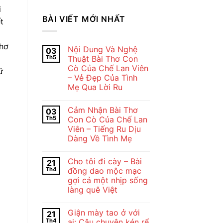
i
BÀI VIẾT MỚI NHẤT
t
thơ
Nội Dung Và Nghệ
03
Th5
Thuật Bài Thơ Con
Cò Của Chế Lan Viên
ữ
– Vẻ Đẹp Của Tình
Mẹ Qua Lời Ru
Không
có
Cảm Nhận Bài Thơ
03
bình
luận
Th5
Con Cò Của Chế Lan
ở
Viên – Tiếng Ru Dịu
Nội
Dung
Dàng Về Tình Mẹ
Và
Nghệ
Không
Thuật
có
Cho tôi đi cày – Bài
21
Bài
bình
Thơ
luận
Th4
đồng dao mộc mạc
ở
Con
gợi cả một nhịp sống
Cảm
Cò
Nhận
Của
làng quê Việt
Bài
Chế
Thơ
Không
Lan
Con
có
Viên
Giận mày tao ở với
21
Cò
bình
–
Của
luận
Vẻ
Th4
ai: Câu chuyện kén rể