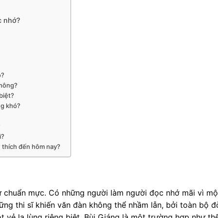
c nhớ?
o?
không?
biệt?
ng khó?
?
ì?
u thích đến hôm nay?
ự chuẩn mực. Có những người làm người đọc nhớ mãi vì mộ
ng thi sĩ khiến văn đàn không thể nhầm lẫn, bởi toàn bộ đ
vẻ lạ lùng riêng biệt. Bùi Giáng là một trường hợp như thế