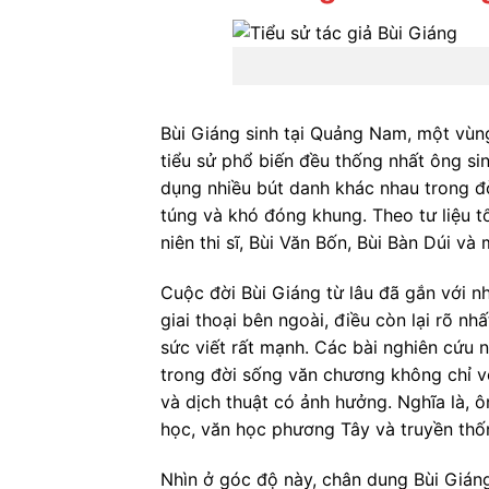
Bùi Giáng sinh tại Quảng Nam, một vùn
tiểu sử phổ biến đều thống nhất ông s
dụng nhiều bút danh khác nhau trong đờ
túng và khó đóng khung. Theo tư liệu t
niên thi sĩ, Bùi Văn Bốn, Bùi Bàn Dúi và
Cuộc đời Bùi Giáng từ lâu đã gắn với n
giai thoại bên ngoài, điều còn lại rõ n
sức viết rất mạnh. Các bài nghiên cứu 
trong đời sống văn chương không chỉ vớ
và dịch thuật có ảnh hưởng. Nghĩa là, ô
học, văn học phương Tây và truyền thố
Nhìn ở góc độ này, chân dung Bùi Giáng