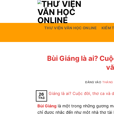
Bỏ
qua
nội
dung
THƯ VIỆN VĂN HỌC ONLINE
KIỂM 
Bùi Giáng là ai? Cuộ
vă
ĐĂNG VÀO
THÁNG 
26
Th3
Bùi Giáng
là một trong những gương mặ
chỉ được nhắc đến như một nhà thơ tài 