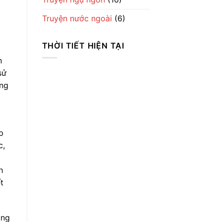
Truyện nước ngoài
(6)
THỜI TIẾT HIỆN TẠI
n
Thời Tiết
sử
óng
Ha Noi
5:10 sáng,
Th8 7, 2026
p
19
°C
c,
h
Clear Sky
t
Wind Gust:
20 mph
Clouds:
0%
ằng