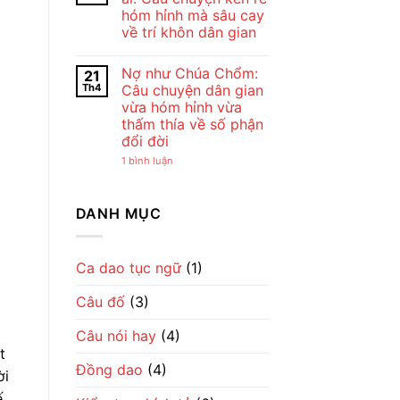
ở
Chế
Đẹp
hóm hỉnh mà sâu cay
Cho
Lan
Của
tôi
Viên
Tình
về trí khôn dân gian
đi
–
Mẹ
cày
Không
Tiếng
Qua
–
có
Ru
Lời
Nợ như Chúa Chổm:
21
Bài
bình
Dịu
Ru
đồng
luận
Dàng
Th4
Câu chuyện dân gian
ở
dao
Về
vừa hóm hỉnh vừa
Giận
mộc
Tình
mày
mạc
Mẹ
thấm thía về số phận
tao
gợi
đổi đời
ở
cả
với
một
ở
1 bình luận
ai:
nhịp
Nợ
Câu
sống
như
chuyện
làng
Chúa
kén
quê
Chổm:
DANH MỤC
rể
Việt
Câu
hóm
chuyện
hỉnh
dân
mà
gian
sâu
vừa
Ca dao tục ngữ
(1)
cay
hóm
về
hỉnh
trí
Câu đố
(3)
vừa
khôn
thấm
dân
thía
gian
Câu nói hay
(4)
về
số
t
phận
Đồng dao
(4)
đổi
ời
đời
.