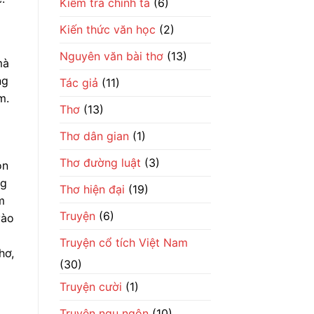
Kiểm tra chính tả
(6)
Kiến thức văn học
(2)
Nguyên văn bài thơ
(13)
mà
ng
Tác giả
(11)
m.
Thơ
(13)
Thơ dân gian
(1)
Thơ đường luật
(3)
òn
ng
Thơ hiện đại
(19)
m
Truyện
(6)
vào
Truyện cổ tích Việt Nam
hơ,
(30)
Truyện cười
(1)
Truyện ngụ ngôn
(10)