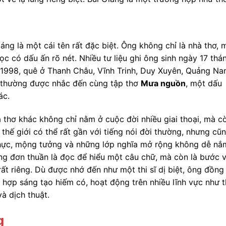
áng là một cái tên rất đặc biệt. Ông không chỉ là nhà thơ, 
ọc có dấu ấn rõ nét. Nhiều tư liệu ghi ông sinh ngày 17 thá
1998, quê ở Thanh Châu, Vĩnh Trinh, Duy Xuyên, Quảng Na
à thường được nhắc đến cùng tập thơ
Mưa nguồn
, một dấu
ác.
à thơ khác không chỉ nằm ở cuộc đời nhiều giai thoại, mà c
thế giới có thể rất gần với tiếng nói đời thường, nhưng cũ
u thực, mộng tưởng và những lớp nghĩa mở rộng không dễ nắ
ông đơn thuần là đọc để hiểu một câu chữ, mà còn là bước 
t riêng. Dù được nhớ đến như một thi sĩ dị biệt, ông đồng
 hợp sáng tạo hiếm có, hoạt động trên nhiều lĩnh vực như t
và dịch thuật.
g