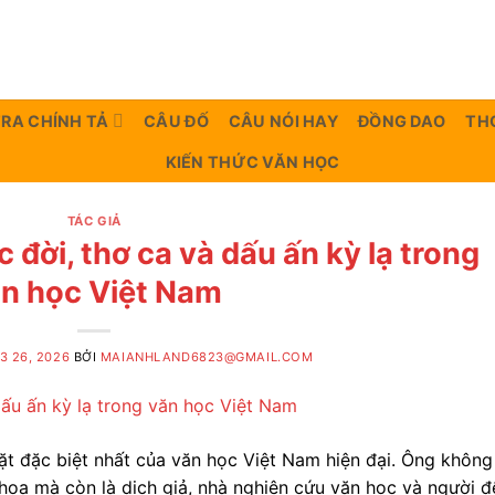
TRA CHÍNH TẢ
CÂU ĐỐ
CÂU NÓI HAY
ĐỒNG DAO
TH
KIẾN THỨC VĂN HỌC
TÁC GIẢ
c đời, thơ ca và dấu ấn kỳ lạ trong
n học Việt Nam
3 26, 2026
BỞI
MAIANHLAND6823@GMAIL.COM
t đặc biệt nhất của văn học Việt Nam hiện đại. Ông không
hoa mà còn là dịch giả, nhà nghiên cứu văn học và người đ