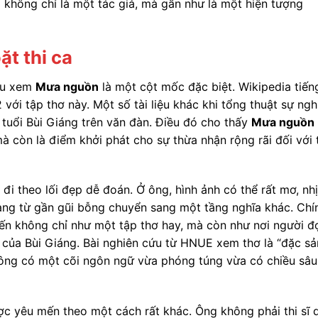
 không chỉ là một tác giả, mà gần như là một hiện tượng
t thi ca
đều xem
Mưa nguồn
là một cột mốc đặc biệt. Wikipedia tiến
 với tập thơ này. Một số tài liệu khác khi tổng thuật sự ngh
 tuổi Bùi Giáng trên văn đàn. Điều đó cho thấy
Mưa nguồn
à còn là điểm khởi phát cho sự thừa nhận rộng rãi đối với 
đi theo lối đẹp dễ đoán. Ở ông, hình ảnh có thể rất mơ, nh
đang từ gần gũi bỗng chuyển sang một tầng nghĩa khác. Chí
n không chỉ như một tập thơ hay, mà còn như nơi người đ
êng của Bùi Giáng. Bài nghiên cứu từ HNUE xem thơ là “đặc sả
ơ ông có một cõi ngôn ngữ vừa phóng túng vừa có chiều sâu
ược yêu mến theo một cách rất khác. Ông không phải thi sĩ 