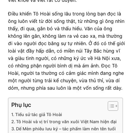
Điều khiến Tô Hoài sống lâu trong lòng bạn đọc là
ông luôn viết từ đời sống thật, từ những gì ông nhìn
thấy, đi qua, gắn bó và thấu hiểu. Văn của ông
không lên gân, không làm ra vẻ cao xa, mà thường
đi vào người đọc bằng sự tự nhiên. Ở đó có thế giới
loài vật đầy hấp dẫn, có miền núi Tây Bắc hùng vĩ
và giàu tình người, có những ký ức về Hà Nội xưa,
có những phận người bình dị mà ám ảnh. Đọc Tô
Hoài, người ta thường có cảm giác mình đang nghe
một người từng trải kể chuyện, vừa thủ thỉ, vừa dí
dỏm, nhưng phía sau luôn là một vốn sống rất dày.
Phụ lục
Tiểu sử tác giả Tô Hoài
Tô Hoài và vị trí trong văn xuôi Việt Nam hiện đại
Dế Mèn phiêu lưu ký – tác phẩm làm nên tên tuổi