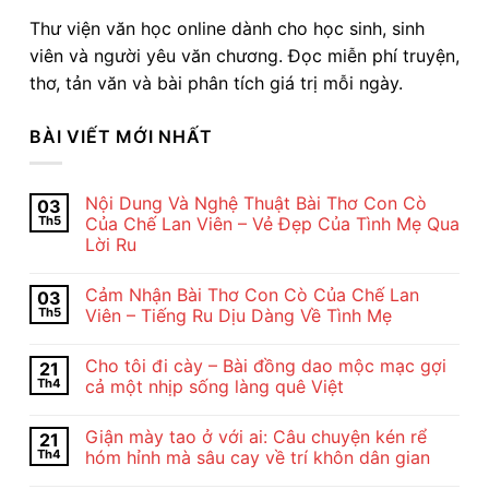
Thư viện văn học online dành cho học sinh, sinh
viên và người yêu văn chương. Đọc miễn phí truyện,
thơ, tản văn và bài phân tích giá trị mỗi ngày.
BÀI VIẾT MỚI NHẤT
Nội Dung Và Nghệ Thuật Bài Thơ Con Cò
03
Th5
Của Chế Lan Viên – Vẻ Đẹp Của Tình Mẹ Qua
Lời Ru
Không
có
Cảm Nhận Bài Thơ Con Cò Của Chế Lan
03
bình
luận
Th5
Viên – Tiếng Ru Dịu Dàng Về Tình Mẹ
ở
Nội
Không
Dung
có
Cho tôi đi cày – Bài đồng dao mộc mạc gợi
21
Và
bình
Nghệ
luận
Th4
cả một nhịp sống làng quê Việt
Thuật
ở
Bài
Cảm
Không
Thơ
Nhận
có
Giận mày tao ở với ai: Câu chuyện kén rể
21
Con
Bài
bình
Cò
Thơ
luận
Th4
hóm hỉnh mà sâu cay về trí khôn dân gian
Của
Con
ở
Chế
Cò
Cho
Không