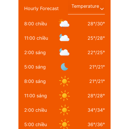
Hourly Forecast
8:00 chiều
28
°
/
30
°
11:00 chiều
25
°
/
28
°
2:00 sáng
22
°
/
25
°
5:00 sáng
21
°
/
21
°
8:00 sáng
21
°
/
21
°
11:00 sáng
28
°
/
28
°
2:00 chiều
34
°
/
34
°
5:00 chiều
36
°
/
36
°