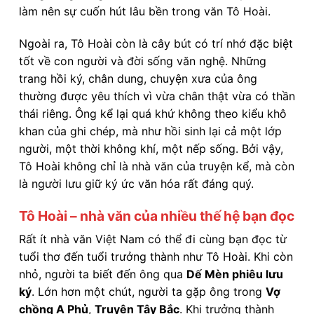
làm nên sự cuốn hút lâu bền trong văn Tô Hoài.
Ngoài ra, Tô Hoài còn là cây bút có trí nhớ đặc biệt
tốt về con người và đời sống văn nghệ. Những
trang hồi ký, chân dung, chuyện xưa của ông
thường được yêu thích vì vừa chân thật vừa có thần
thái riêng. Ông kể lại quá khứ không theo kiểu khô
khan của ghi chép, mà như hồi sinh lại cả một lớp
người, một thời không khí, một nếp sống. Bởi vậy,
Tô Hoài không chỉ là nhà văn của truyện kể, mà còn
là người lưu giữ ký ức văn hóa rất đáng quý.
Tô Hoài – nhà văn của nhiều thế hệ bạn đọc
Rất ít nhà văn Việt Nam có thể đi cùng bạn đọc từ
tuổi thơ đến tuổi trưởng thành như Tô Hoài. Khi còn
nhỏ, người ta biết đến ông qua
Dế Mèn phiêu lưu
ký
. Lớn hơn một chút, người ta gặp ông trong
Vợ
chồng A Phủ
,
Truyện Tây Bắc
. Khi trưởng thành