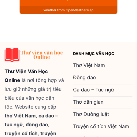
Weather from OpenWeatherMap
DANH MỤC VĂN HỌC
Thơ Việt Nam
Thư Viện Văn Học
Đồng dao
Online
là nơi tổng hợp và
lưu giữ những giá trị tiêu
Ca dao – Tục ngữ
biểu của văn học dân
Thơ dân gian
tộc. Website cung cấp
Thơ Đường luật
thơ Việt Nam
,
ca dao –
tục ngữ
,
đồng dao
,
Truyện cổ tích Việt Nam
truyện cổ tích
,
truyện