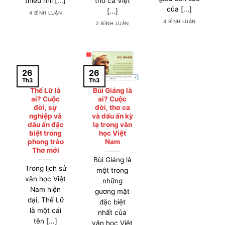
thiếu nhi [...]
thơ ca Việt
của [...]
[...]
4 BÌNH LUẬN
4 BÌNH LUẬN
2 BÌNH LUẬN
26
26
Th3
Th3
Thế Lữ là
Bùi Giáng là
ai? Cuộc
ai? Cuộc
đời, sự
đời, thơ ca
nghiệp và
và dấu ấn kỳ
dấu ấn đặc
lạ trong văn
biệt trong
học Việt
phong trào
Nam
Thơ mới
Bùi Giáng là
Trong lịch sử
một trong
văn học Việt
những
Nam hiện
gương mặt
đại, Thế Lữ
đặc biệt
là một cái
nhất của
tên [...]
văn học Việt