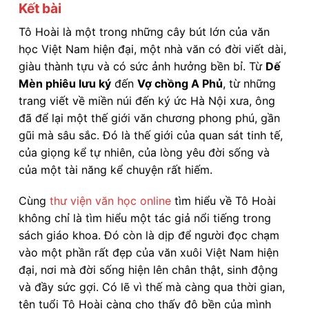
Kết bài
Tô Hoài là một trong những cây bút lớn của văn
học Việt Nam hiện đại, một nhà văn có đời viết dài,
giàu thành tựu và có sức ảnh hưởng bền bỉ. Từ
Dế
Mèn phiêu lưu ký
đến
Vợ chồng A Phủ
, từ những
trang viết về miền núi đến ký ức Hà Nội xưa, ông
đã để lại một thế giới văn chương phong phú, gần
gũi mà sâu sắc. Đó là thế giới của quan sát tinh tế,
của giọng kể tự nhiên, của lòng yêu đời sống và
của một tài năng kể chuyện rất hiếm.
Cùng
thư viện văn học online
tìm hiểu về Tô Hoài
không chỉ là tìm hiểu một tác giả nổi tiếng trong
sách giáo khoa. Đó còn là dịp để người đọc chạm
vào một phần rất đẹp của văn xuôi Việt Nam hiện
đại, nơi mà đời sống hiện lên chân thật, sinh động
và đầy sức gợi. Có lẽ vì thế mà càng qua thời gian,
tên tuổi Tô Hoài càng cho thấy độ bền của mình