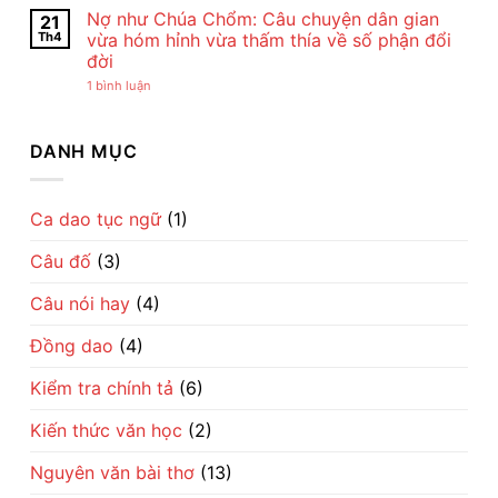
Lan
Của
tôi
có
Nợ như Chúa Chổm: Câu chuyện dân gian
21
Viên
Chế
đi
bình
–
Lan
cày
luận
Th4
vừa hóm hỉnh vừa thấm thía về số phận đổi
Vẻ
Viên
–
ở
đời
Đẹp
–
Bài
Giận
Của
Tiếng
đồng
mày
ở
1 bình luận
Tình
Ru
dao
tao
Nợ
Mẹ
Dịu
mộc
ở
như
Qua
Dàng
mạc
với
Chúa
Lời
Về
gợi
ai:
Chổm:
DANH MỤC
Ru
Tình
cả
Câu
Câu
Mẹ
một
chuyện
chuyện
nhịp
kén
dân
sống
rể
gian
làng
hóm
vừa
Ca dao tục ngữ
(1)
quê
hỉnh
hóm
Việt
mà
hỉnh
sâu
Câu đố
(3)
vừa
cay
thấm
về
thía
trí
Câu nói hay
(4)
về
khôn
số
dân
phận
gian
Đồng dao
(4)
đổi
đời
Kiểm tra chính tả
(6)
Kiến thức văn học
(2)
Nguyên văn bài thơ
(13)