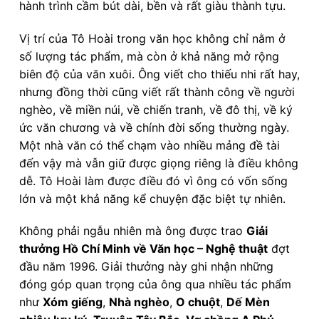
hành trình cầm bút dài, bền và rất giàu thành tựu.
Vị trí của Tô Hoài trong văn học không chỉ nằm ở
số lượng tác phẩm, mà còn ở khả năng mở rộng
biên độ của văn xuôi. Ông viết cho thiếu nhi rất hay,
nhưng đồng thời cũng viết rất thành công về người
nghèo, về miền núi, về chiến tranh, về đô thị, về ký
ức văn chương và về chính đời sống thường ngày.
Một nhà văn có thể chạm vào nhiều mảng đề tài
đến vậy mà vẫn giữ được giọng riêng là điều không
dễ. Tô Hoài làm được điều đó vì ông có vốn sống
lớn và một khả năng kể chuyện đặc biệt tự nhiên.
Không phải ngẫu nhiên mà ông được trao
Giải
thưởng Hồ Chí Minh về Văn học – Nghệ thuật
đợt
đầu năm 1996. Giải thưởng này ghi nhận những
đóng góp quan trọng của ông qua nhiều tác phẩm
như
Xóm giếng
,
Nhà nghèo
,
O chuột
,
Dế Mèn