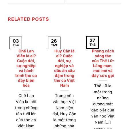
RELATED POSTS
27
03
26
Th3
Th4
Th3
Chế Lan
Huy Cận là
Phong cách
Viên là ai?
ai? Cuộc
sáng tác
Cuộc đời,
đời, sự
của Thế Lữ:
sự nghiệp
nghiệp và
Lãng mạn,
và hành
dấu ấn sâu
mới mẻ và
trình thơ ca
đậm trong
đầy sức gợi
đầy biến
thơ ca Việt
hóa
Nam
Thế Lữ là
một trong
Chế Lan
Trong nền
những
Viên là một
văn học Việt
gương mặt
trong những
Nam hiện
đặc biệt của
tên tuổi lớn
đại, Huy Cận
văn học Việt
của thơ ca
là một trong
Nam [...]
Việt Nam
những nhà