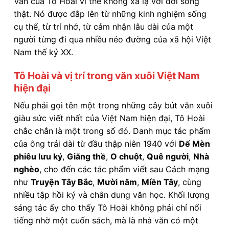
Văn của Tô Hoài vì thế không xa lạ với đời sống
thật. Nó được đắp lên từ những kinh nghiệm sống
cụ thể, từ trí nhớ, từ cảm nhận lâu dài của một
người từng đi qua nhiều nẻo đường của xã hội Việt
Nam thế kỷ XX.
Tô Hoài và vị trí trong văn xuôi Việt Nam
hiện đại
Nếu phải gọi tên một trong những cây bút văn xuôi
giàu sức viết nhất của Việt Nam hiện đại, Tô Hoài
chắc chắn là một trong số đó. Danh mục tác phẩm
của ông trải dài từ đầu thập niên 1940 với
Dế Mèn
phiêu lưu ký
,
Giăng thề
,
O chuột
,
Quê người
,
Nhà
nghèo
, cho đến các tác phẩm viết sau Cách mạng
như
Truyện Tây Bắc
,
Mười năm
,
Miền Tây
, cùng
nhiều tập hồi ký và chân dung văn học. Khối lượng
sáng tác ấy cho thấy Tô Hoài không phải chỉ nổi
tiếng nhờ một cuốn sách, mà là nhà văn có một