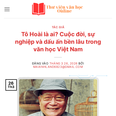
Bỏ
qua
nội
dung
TÁC GIẢ
Tô Hoài là ai? Cuộc đời, sự
nghiệp và dấu ấn bền lâu trong
văn học Việt Nam
ĐĂNG VÀO
THÁNG 3 26, 2026
BỞI
MAIANHLAND6823@GMAIL.COM
26
Th3