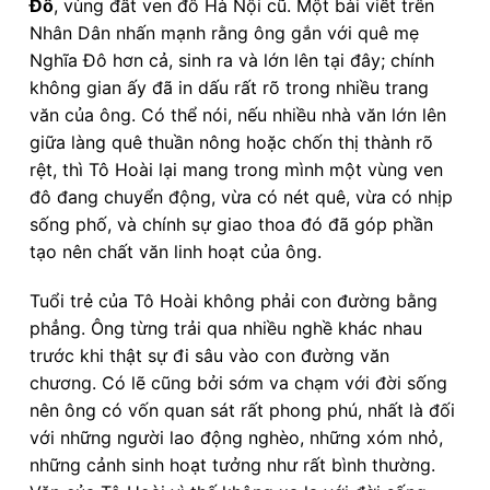
Đô
, vùng đất ven đô Hà Nội cũ. Một bài viết trên
Nhân Dân nhấn mạnh rằng ông gắn với quê mẹ
Nghĩa Đô hơn cả, sinh ra và lớn lên tại đây; chính
không gian ấy đã in dấu rất rõ trong nhiều trang
văn của ông. Có thể nói, nếu nhiều nhà văn lớn lên
giữa làng quê thuần nông hoặc chốn thị thành rõ
rệt, thì Tô Hoài lại mang trong mình một vùng ven
đô đang chuyển động, vừa có nét quê, vừa có nhịp
sống phố, và chính sự giao thoa đó đã góp phần
tạo nên chất văn linh hoạt của ông.
Tuổi trẻ của Tô Hoài không phải con đường bằng
phẳng. Ông từng trải qua nhiều nghề khác nhau
trước khi thật sự đi sâu vào con đường văn
chương. Có lẽ cũng bởi sớm va chạm với đời sống
nên ông có vốn quan sát rất phong phú, nhất là đối
với những người lao động nghèo, những xóm nhỏ,
những cảnh sinh hoạt tưởng như rất bình thường.