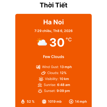
Thời Tiết
Ha Noi
7:29 chiều,
Th8 6, 2026
30
°C
Few Clouds
Wind Gust:
13 mph
Clouds:
12%
Visibility:
10 km
Sunrise:
6:48 am
Sunset:
9:09 pm
52 %
1019 mb
14 mph