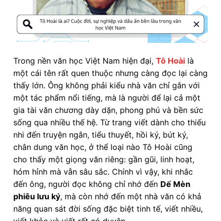
Trong nền văn học Việt Nam hiện đại,
Tô Hoài
là
một cái tên rất quen thuộc nhưng càng đọc lại càng
thấy lớn. Ông không phải kiểu nhà văn chỉ gắn với
một tác phẩm nổi tiếng, mà là người để lại cả một
gia tài văn chương dày dặn, phong phú và bền sức
sống qua nhiều thế hệ. Từ trang viết dành cho thiếu
nhi đến truyện ngắn, tiểu thuyết, hồi ký, bút ký,
chân dung văn học, ở thể loại nào Tô Hoài cũng
cho thấy một giọng văn riêng: gần gũi, linh hoạt,
hóm hỉnh mà vẫn sâu sắc. Chính vì vậy, khi nhắc
đến ông, người đọc không chỉ nhớ đến
Dế Mèn
phiêu lưu ký
, mà còn nhớ đến một nhà văn có khả
năng quan sát đời sống đặc biệt tinh tế, viết nhiều,
viết khỏe và viết rất có duyên.