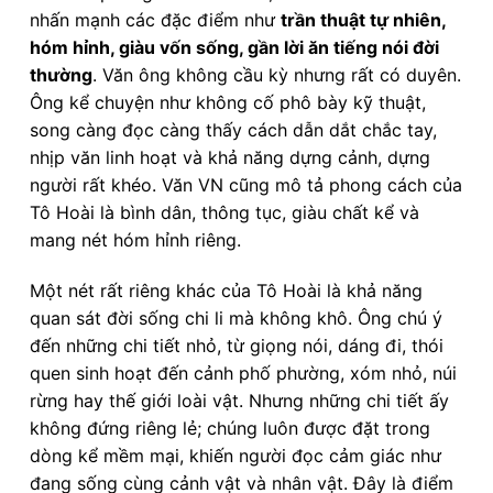
nhấn mạnh các đặc điểm như
trần thuật tự nhiên,
hóm hỉnh, giàu vốn sống, gần lời ăn tiếng nói đời
thường
. Văn ông không cầu kỳ nhưng rất có duyên.
Ông kể chuyện như không cố phô bày kỹ thuật,
song càng đọc càng thấy cách dẫn dắt chắc tay,
nhịp văn linh hoạt và khả năng dựng cảnh, dựng
người rất khéo. Văn VN cũng mô tả phong cách của
Tô Hoài là bình dân, thông tục, giàu chất kể và
mang nét hóm hỉnh riêng.
Một nét rất riêng khác của Tô Hoài là khả năng
quan sát đời sống chi li mà không khô. Ông chú ý
đến những chi tiết nhỏ, từ giọng nói, dáng đi, thói
quen sinh hoạt đến cảnh phố phường, xóm nhỏ, núi
rừng hay thế giới loài vật. Nhưng những chi tiết ấy
không đứng riêng lẻ; chúng luôn được đặt trong
dòng kể mềm mại, khiến người đọc cảm giác như
đang sống cùng cảnh vật và nhân vật. Đây là điểm