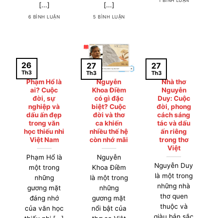
1 BÌNH LUẬN
[...]
[...]
6 BÌNH LUẬN
5 BÌNH LUẬN
26
27
27
Th3
Th3
Th3
Phạm Hổ là
Nguyễn
Nhà thơ
ai? Cuộc
Khoa Điềm
Nguyễn
đời, sự
có gì đặc
Duy: Cuộc
nghiệp và
biệt? Cuộc
đời, phong
dấu ấn đẹp
đời và thơ
cách sáng
trong văn
ca khiến
tác và dấu
học thiếu nhi
nhiều thế hệ
ấn riêng
Việt Nam
còn nhớ mãi
trong thơ
Việt
Phạm Hổ là
Nguyễn
Nguyễn Duy
một trong
Khoa Điềm
là một trong
những
là một trong
những nhà
gương mặt
những
thơ quen
đáng nhớ
gương mặt
thuộc và
của văn học
nổi bật của
giàu bản sắc