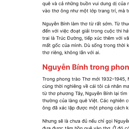
quê và cả những buồn vui dung dị của 
vào thơ ông như một lớp trang trí, mà 
Nguyễn Bính làm thơ từ rất sớm. Từ thuở
đến với việc đoạt giải trong cuộc thi h
trai là Trúc Đường, tiếp xúc thêm với 
mất gốc của mình. Dù sống trong thời 
thơ riêng, không lẫn với ai.
Nguyễn Bính trong phon
Trong phong trào Thơ mới 1932–1945, Ng
cùng thời nghiêng về cái tôi cá nhân ma
từ thơ phương Tây, Nguyễn Bính lại tìm
thường của làng quê Việt. Các nghiên
ông đã xác lập được một phong cách khô
Nhưng sẽ là chưa đủ nếu chỉ gọi Nguyễn
đưa được tâm hồn quê vào thơ. Ở đó có 