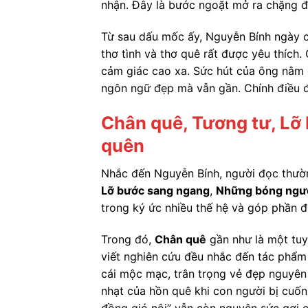
nhận. Đây là bước ngoặt mở ra chặng đ
Từ sau dấu mốc ấy, Nguyễn Bính ngày cà
thơ tình và thơ quê rất được yêu thích
cảm giác cao xa. Sức hút của ông nằm 
ngôn ngữ đẹp mà vẫn gần. Chính điều đ
Chân quê, Tương tư, Lỡ
quên
Nhắc đến Nguyễn Bính, người đọc thư
Lỡ bước sang ngang
,
Những bóng ngườ
trong ký ức nhiều thế hệ và góp phần 
Trong đó,
Chân quê
gần như là một tuy
viết nghiên cứu đều nhắc đến tác phẩm 
cái mộc mạc, trân trọng vẻ đẹp nguyên s
nhạt của hồn quê khi con người bị cuố