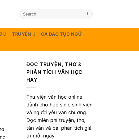
Ơ
TRUYỆN
CA DAO TỤC NGỮ
ĐỌC TRUYỆN, THƠ &
PHÂN TÍCH VĂN HỌC
HAY
Thư viện văn học online
dành cho học sinh, sinh viên
và người yêu văn chương.
Đọc miễn phí truyện, thơ,
tản văn và bài phân tích giá
hơ
trị mỗi ngày.
ởng