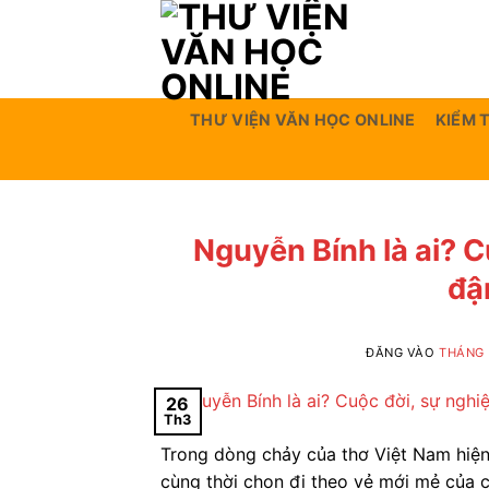
Bỏ
qua
nội
dung
THƯ VIỆN VĂN HỌC ONLINE
KIỂM 
Nguyễn Bính là ai? C
đậ
ĐĂNG VÀO
THÁNG 
26
Th3
Trong dòng chảy của thơ Việt Nam hiện
cùng thời chọn đi theo vẻ mới mẻ của c