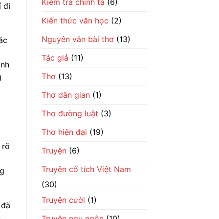
Kiểm tra chính tả
(6)
 đi
Kiến thức văn học
(2)
Nguyên văn bài thơ
(13)
ắc
Tác giả
(11)
ánh
Thơ
(13)
g
Thơ dân gian
(1)
Thơ đường luật
(3)
Thơ hiện đại
(19)
 rõ
Truyện
(6)
Truyện cổ tích Việt Nam
ng
(30)
Truyện cười
(1)
 đã
n
Truyện ngụ ngôn
(10)