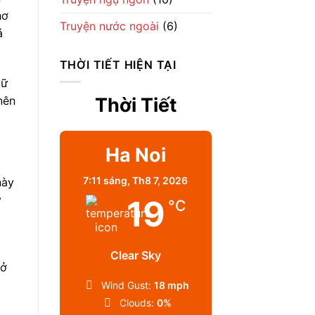
hơ
Truyện nước ngoài
(6)
á
THỜI TIẾT HIỆN TẠI
iữ
nên
Thời Tiết
Ha Noi
7:11 sáng,
Th8 7, 2026
này
y
19
°C
Clear Sky
 ở
Wind Gust:
18 mph
Clouds:
0%