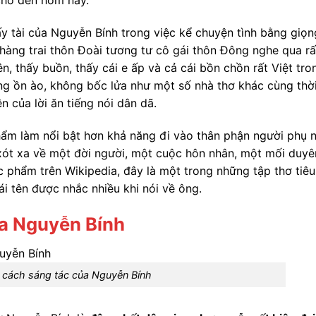
cho đến hôm nay.
ấy tài của Nguyễn Bính trong việc kể chuyện tình bằng giọn
hàng trai thôn Đoài tương tư cô gái thôn Đông nghe qua rấ
, thấy buồn, thấy cái e ấp và cả cái bồn chồn rất Việt tro
ng ồn ào, không bốc lửa như một số nhà thơ khác cùng thời
n của lời ăn tiếng nói dân dã.
hẩm làm nổi bật hơn khả năng đi vào thân phận người phụ 
 xót xa về một đời người, một cuộc hôn nhân, một mối duyê
tác phẩm trên Wikipedia, đây là một trong những tập thơ tiêu
ái tên được nhắc nhiều khi nói về ông.
a Nguyễn Bính
cách sáng tác của Nguyễn Bính