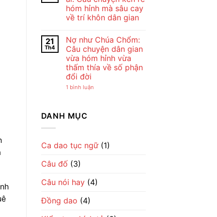
ở
Chế
Đẹp
hóm hỉnh mà sâu cay
Cho
Lan
Của
tôi
Viên
Tình
về trí khôn dân gian
đi
–
Mẹ
cày
Không
Tiếng
Qua
–
có
Ru
Lời
Nợ như Chúa Chổm:
21
Bài
bình
Dịu
Ru
đồng
luận
Dàng
Th4
Câu chuyện dân gian
ở
dao
Về
vừa hóm hỉnh vừa
Giận
mộc
Tình
mày
mạc
Mẹ
thấm thía về số phận
tao
gợi
đổi đời
ở
cả
với
một
ở
1 bình luận
ai:
nhịp
Nợ
Câu
sống
như
chuyện
làng
Chúa
kén
quê
Chổm:
DANH MỤC
rể
Việt
Câu
hóm
chuyện
hỉnh
dân
mà
gian
h
sâu
vừa
Ca dao tục ngữ
(1)
cay
hóm
a
về
hỉnh
trí
Câu đố
(3)
vừa
khôn
thấm
dân
thía
gian
Câu nói hay
(4)
về
ảnh
số
phận
uê
Đồng dao
(4)
đổi
đời