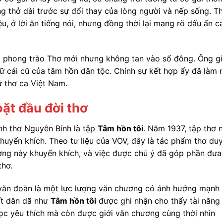
ng thở dài trước sự đổi thay của lòng người và nếp sống. T
ệu, ở lời ăn tiếng nói, nhưng đồng thời lại mang rõ dấu ấn c
g phong trào Thơ mới nhưng không tan vào số đông. Ông g
iữ cái cũ của tâm hồn dân tộc. Chính sự kết hợp ấy đã làm 
ử thơ ca Việt Nam.
ặt đầu đời thơ
nh thơ Nguyễn Bính là tập
Tâm hồn tôi
. Năm 1937, tập thơ 
uyến khích. Theo tư liệu của VOV, đây là tác phẩm thơ du
ng này khuyến khích, và việc được chú ý đã góp phần đưa
thơ.
c văn đoàn là một lực lượng văn chương có ảnh hưởng mạnh
ất dân dã như
Tâm hồn tôi
được ghi nhận cho thấy tài năng
c yêu thích mà còn được giới văn chương cùng thời nhìn