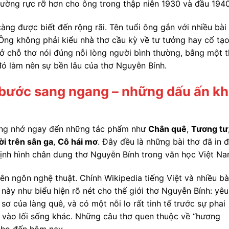
ường rực rỡ hơn cho ông trong thập niên 1930 và đầu 1940
ng được biết đến rộng rãi. Tên tuổi ông gắn với nhiều bài
. Ông không phải kiểu nhà thơ cầu kỳ về tư tưởng hay cố tạ
ở chỗ thơ nói đúng nỗi lòng người bình thường, bằng một 
ó làm nên sự bền lâu của thơ Nguyễn Bính.
 bước sang ngang – những dấu ấn k
ờng nhớ ngay đến những tác phẩm như
Chân quê
,
Tương tư
i trên sân ga
,
Cô hái mơ
. Đây đều là những bài thơ đã in 
định hình chân dung thơ Nguyễn Bính trong văn học Việt Na
ên ngôn nghệ thuật. Chính Wikipedia tiếng Việt và nhiều bà
này như biểu hiện rõ nét cho thế giới thơ Nguyễn Bính: yêu
ơ của làng quê, và có một nỗi lo rất tinh tế trước sự phai
n vào lối sống khác. Những câu thơ quen thuộc về “hương