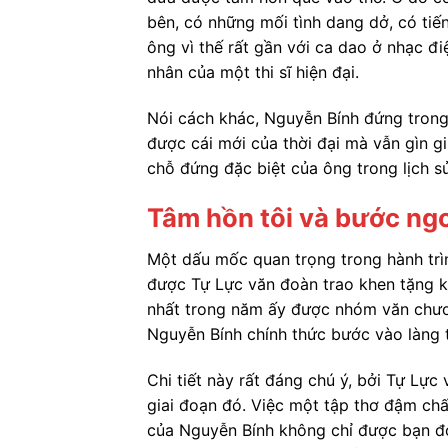
bên, có những mối tình dang dở, có tiế
ông vì thế rất gần với ca dao ở nhạc đi
nhân của một thi sĩ hiện đại.
Nói cách khác, Nguyễn Bính đứng tron
được cái mới của thời đại mà vẫn gìn g
chỗ đứng đặc biệt của ông trong lịch s
Tâm hồn tôi và bước ngo
Một dấu mốc quan trọng trong hành trì
được Tự Lực văn đoàn trao khen tặng kh
nhất trong năm ấy được nhóm văn chươ
Nguyễn Bính chính thức bước vào làng 
Chi tiết này rất đáng chú ý, bởi Tự Lự
giai đoạn đó. Việc một tập thơ đậm ch
của Nguyễn Bính không chỉ được bạn đọ