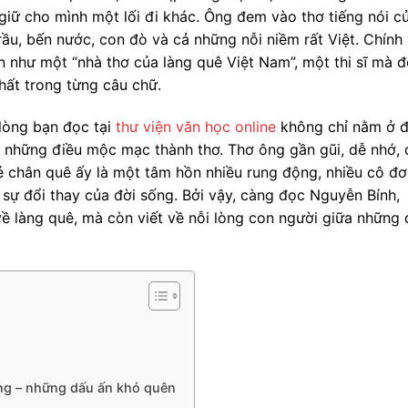
 giữ cho mình một lối đi khác. Ông đem vào thơ tiếng nói c
trầu, bến nước, con đò và cả những nỗi niềm rất Việt. Chính 
 như một “nhà thơ của làng quê Việt Nam”, một thi sĩ mà 
hất trong từng câu chữ.
 lòng bạn đọc tại
thư viện văn học online
không chỉ nằm ở 
n những điều mộc mạc thành thơ. Thơ ông gần gũi, dễ nhớ, 
ẻ chân quê ấy là một tâm hồn nhiều rung động, nhiều cô đơ
 sự đổi thay của đời sống. Bởi vậy, càng đọc Nguyễn Bính,
về làng quê, mà còn viết về nỗi lòng con người giữa những 
ng – những dấu ấn khó quên