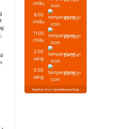
chiều
g
8:00
33
°
/
33
°
t
chiều
ng
11:00
,
26
°
/
26
°
chiều
2:00
24
°
/
24
°
nữ
sáng
n
5:00
23
°
/
23
°
sáng
Weather from OpenWeatherMap