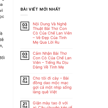
ủa
BÀI VIẾT MỚI NHẤT
vì
đọc
Nội Dung Và Nghệ
03
Th5
Thuật Bài Thơ Con
Cò Của Chế Lan Viên
đề
– Vẻ Đẹp Của Tình
dễ
Mẹ Qua Lời Ru
n,
Không
có
Cảm Nhận Bài Thơ
03
bình
luận
đổi
Th5
Con Cò Của Chế Lan
ở
Viên – Tiếng Ru Dịu
Nội
Dung
Dàng Về Tình Mẹ
Và
Nghệ
Không
Thuật
có
Cho tôi đi cày – Bài
21
Bài
bình
Thơ
luận
Th4
đồng dao mộc mạc
ở
Con
gợi cả một nhịp sống
Cảm
Cò
Nhận
Của
làng quê Việt
Bài
Chế
Thơ
Không
Lan
Con
có
Viên
Giận mày tao ở với
21
Cò
bình
–
Của
luận
Vẻ
Th4
ai: Câu chuyện kén rể