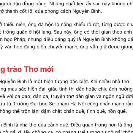
người dân đồng bằng. Những chất liệu ấy sau này không chỉ
trở thành cốt lõi của phong cách Nguyễn Bính.
 thiếu niên, ông đã bộc lộ năng khiếu rõ rệt, từng được nh
át trống quân ở hội làng. Sau này, ông có thời gian theo anh
văn học Pháp, nhưng điều đáng quý là Nguyễn Bính không đ
kỳ văn học đang biến chuyển mạnh, ông vẫn giữ được giọn
g trào Thơ mới
uyễn Bính là một hiện tượng đặc biệt. Khi nhiều nhà thơ
ng màu sắc hiện đại, giàu tính thị dân hoặc chịu ảnh hưởng
 về với ca dao, dân ca, truyện thơ dân gian và ngôn ngữ đời
 cứu từ Trường Đại học Sư phạm Hà Nội cũng nhấn mạnh rằ
ng thể trộn lẫn: đậm chất chân quê, tình quê, hồn quê.
 Bính là nhà thơ của cảnh quê. Điều quan trọng hơn là ông
cô gái đi lấy chồng xa, có chàng trai tương tư cô gái thô