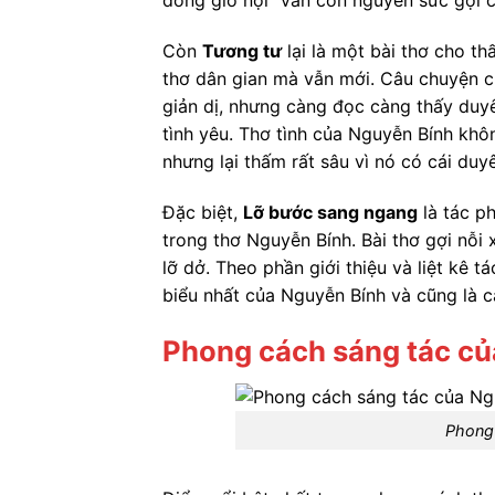
đồng gió nội” vẫn còn nguyên sức gợi 
Còn
Tương tư
lại là một bài thơ cho th
thơ dân gian mà vẫn mới. Câu chuyện c
giản dị, nhưng càng đọc càng thấy duyên
tình yêu. Thơ tình của Nguyễn Bính khô
nhưng lại thấm rất sâu vì nó có cái duyê
Đặc biệt,
Lỡ bước sang ngang
là tác p
trong thơ Nguyễn Bính. Bài thơ gợi nỗi
lỡ dở. Theo phần giới thiệu và liệt kê 
biểu nhất của Nguyễn Bính và cũng là c
Phong cách sáng tác củ
Phong 