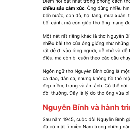
Điểm nổi bật nhất trong phong cách th
chiều sâu cảm xúc
. Ông dùng nhiều hìn
bến nước, con đò, hội làng, mưa xuân,
bối cảnh, mà còn giúp thơ ông mang đư
Một nét rất riêng khác là thơ Nguyễn B
nhiều bài thơ của ông giống như những 
rất dễ đi vào lòng người, dễ nhớ và d
điệu, mà còn bị cuốn theo các câu chuy
Ngôn ngữ thơ Nguyễn Bính cũng là một đ
ca dao, dân ca, nhưng không hề thô mộc.
đẹp mềm, trong và ám ảnh. Có thể nói, N
đời thường. Đây là lý do thơ ông vừa bì
Nguyễn Bính và hành tr
Sau năm 1945, cuộc đời Nguyễn Bính gắ
đã có mặt ở miền Nam trong những năm