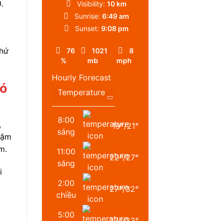
.
Visibility:
10 km
Sunrise:
6:49 am
Sunset:
9:08 pm
o
thứ
76
1021
8
%
mb
mph
Hourly Forecast
hó
8:00
,
19
°
/
21
°
sáng
đậm
m.
11:00
22
°
/
27
°
sáng
i
2:00
27
°
/
32
°
chiều
5:00
33
°
/
33
°