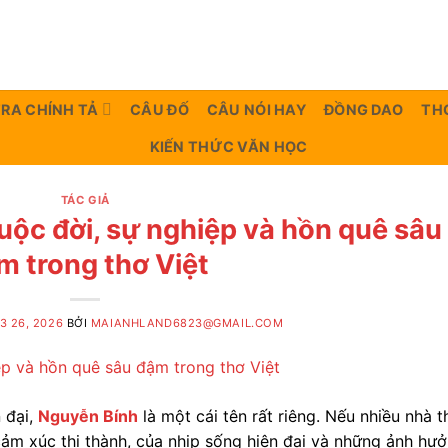
TRA CHÍNH TẢ
CÂU ĐỐ
CÂU NÓI HAY
ĐỒNG DAO
TH
KIẾN THỨC VĂN HỌC
TÁC GIẢ
uộc đời, sự nghiệp và hồn quê sâu
m trong thơ Việt
3 26, 2026
BỞI
MAIANHLAND6823@GMAIL.COM
 đại,
Nguyễn Bính
là một cái tên rất riêng. Nếu nhiều nhà t
ảm xúc thị thành, của nhịp sống hiện đại và những ảnh hư