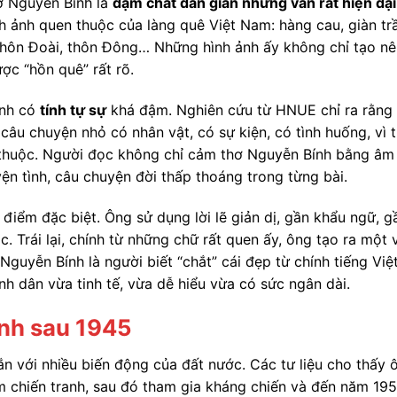
ơ Nguyễn Bính là
đậm chất dân gian nhưng vẫn rất hiện đại
h ảnh quen thuộc của làng quê Việt Nam: hàng cau, giàn tr
 thôn Đoài, thôn Đông… Những hình ảnh ấy không chỉ tạo n
ợc “hồn quê” rất rõ.
ính có
tính tự sự
khá đậm. Nghiên cứu từ HNUE chỉ ra rằng
câu chuyện nhỏ có nhân vật, có sự kiện, có tình huống, vì 
ễ thuộc. Người đọc không chỉ cảm thơ Nguyễn Bính bằng âm
ện tình, câu chuyện đời thấp thoáng trong từng bài.
iểm đặc biệt. Ông sử dụng lời lẽ giản dị, gần khẩu ngữ, g
 Trái lại, chính từ những chữ rất quen ấy, ông tạo ra một 
guyễn Bính là người biết “chắt” cái đẹp từ chính tiếng Việ
nh dân vừa tinh tế, vừa dễ hiểu vừa có sức ngân dài.
ình sau 1945
n với nhiều biến động của đất nước. Các tư liệu cho thấy 
 chiến tranh, sau đó tham gia kháng chiến và đến năm 19