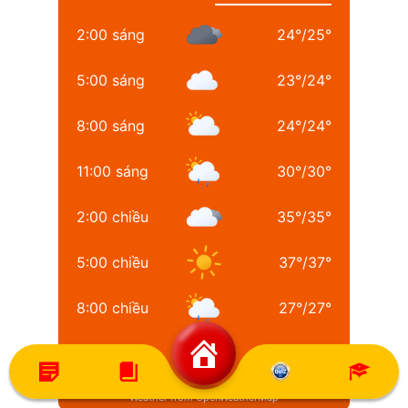
2:00 sáng
24
°
/
25
°
5:00 sáng
23
°
/
24
°
8:00 sáng
24
°
/
24
°
11:00 sáng
30
°
/
30
°
2:00 chiều
35
°
/
35
°
5:00 chiều
37
°
/
37
°
8:00 chiều
27
°
/
27
°
11:00 chiều
24
°
/
24
°
Weather from OpenWeatherMap