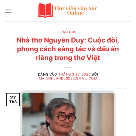
Bỏ
qua
nội
dung
TÁC GIẢ
Nhà thơ Nguyễn Duy: Cuộc đời,
phong cách sáng tác và dấu ấn
riêng trong thơ Việt
ĐĂNG VÀO
THÁNG 3 27, 2026
BỞI
MAIANHLAND6823@GMAIL.COM
27
Th3