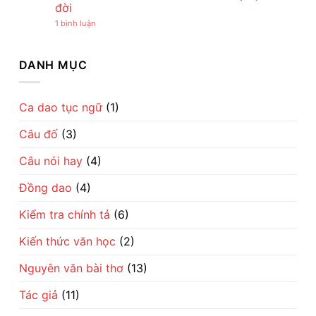
đời
Đẹp
–
Bài
Giận
Của
Tiếng
đồng
mày
ở
1 bình luận
Tình
Ru
dao
tao
Nợ
Mẹ
Dịu
mộc
ở
như
Qua
Dàng
mạc
với
Chúa
Lời
Về
gợi
ai:
Chổm:
DANH MỤC
Ru
Tình
cả
Câu
Câu
Mẹ
một
chuyện
chuyện
nhịp
kén
dân
sống
rể
gian
làng
hóm
vừa
Ca dao tục ngữ
(1)
quê
hỉnh
hóm
Việt
mà
hỉnh
sâu
Câu đố
(3)
vừa
cay
thấm
về
thía
trí
Câu nói hay
(4)
về
khôn
số
dân
phận
gian
Đồng dao
(4)
đổi
đời
Kiểm tra chính tả
(6)
Kiến thức văn học
(2)
Nguyên văn bài thơ
(13)
Tác giả
(11)