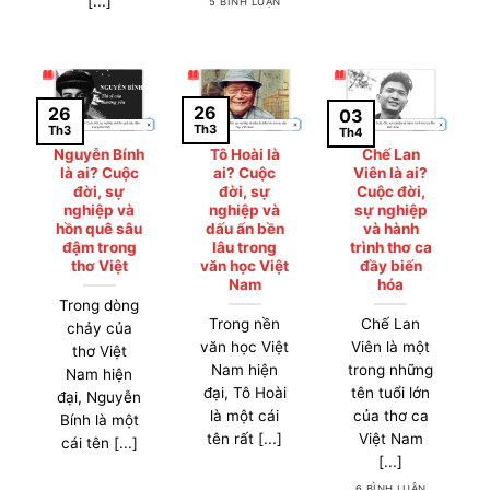
[...]
5 BÌNH LUẬN
26
26
03
Th3
Th3
Th4
Nguyễn Bính
Tô Hoài là
Chế Lan
là ai? Cuộc
ai? Cuộc
Viên là ai?
đời, sự
đời, sự
Cuộc đời,
nghiệp và
nghiệp và
sự nghiệp
hồn quê sâu
dấu ấn bền
và hành
đậm trong
lâu trong
trình thơ ca
thơ Việt
văn học Việt
đầy biến
Nam
hóa
Trong dòng
Trong nền
Chế Lan
chảy của
văn học Việt
Viên là một
thơ Việt
Nam hiện
trong những
Nam hiện
đại, Tô Hoài
tên tuổi lớn
đại, Nguyễn
là một cái
của thơ ca
Bính là một
tên rất [...]
Việt Nam
cái tên [...]
[...]
6 BÌNH LUẬN