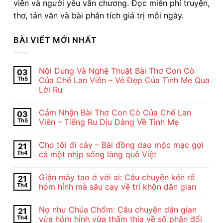
viên và người yêu văn chương. Đọc miễn phí truyện,
thơ, tản văn và bài phân tích giá trị mỗi ngày.
BÀI VIẾT MỚI NHẤT
Nội Dung Và Nghệ Thuật Bài Thơ Con Cò
03
Th5
Của Chế Lan Viên – Vẻ Đẹp Của Tình Mẹ Qua
Lời Ru
Không
có
Cảm Nhận Bài Thơ Con Cò Của Chế Lan
03
bình
luận
Th5
Viên – Tiếng Ru Dịu Dàng Về Tình Mẹ
ở
Nội
Không
Dung
có
Cho tôi đi cày – Bài đồng dao mộc mạc gợi
21
Và
bình
Nghệ
luận
Th4
cả một nhịp sống làng quê Việt
Thuật
ở
Bài
Cảm
Không
Thơ
Nhận
có
Giận mày tao ở với ai: Câu chuyện kén rể
21
Con
Bài
bình
Cò
Thơ
luận
Th4
hóm hỉnh mà sâu cay về trí khôn dân gian
Của
Con
ở
Chế
Cò
Cho
Không
Lan
Của
tôi
có
Nợ như Chúa Chổm: Câu chuyện dân gian
21
Viên
Chế
đi
bình
–
Lan
cày
luận
Th4
vừa hóm hỉnh vừa thấm thía về số phận đổi
Vẻ
Viên
–
ở