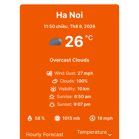
Ha Noi
11:50 chiều,
Th8 8, 2026
26
°C
Overcast Clouds
Wind Gust:
27 mph
Clouds:
100%
Visibility:
10 km
Sunrise:
6:50 am
Sunset:
9:07 pm
58 %
1015 mb
16 mph
Hourly Forecast