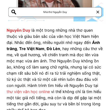
Nguyễn Duy
là một trong những nhà thơ quen
thuộc và giàu bản sắc của văn học Việt Nam hiện
đại. Nhắc đến ông, nhiều người nhớ ngay đến
Ánh
trăng
,
Tre Việt Nam
,
Đò Lèn
, hay những câu thơ về
mẹ, về quê hương, về chiến tranh mà đọc lên vừa
mộc mạc vừa ám ảnh. Thơ Nguyễn Duy không ồn
ào, không cố làm sang chữ nghĩa, nhưng lại có sức
chạm rất sâu bởi nó đi ra từ trải nghiệm sống thật,
từ ký ức thật và từ một cái nhìn luôn đau đáu với
con người. Hành trình tìm hiểu về Nguyễn Duy tại
thư viện văn học online
vì thế không chỉ là tìm hiểu
một tác giả nổi tiếng, mà còn là dịp để gặp lại một
tiếng thơ gần đời, giàu suy tư và bền bỉ trong lòng
nhiều thế hệ bạn đọc.