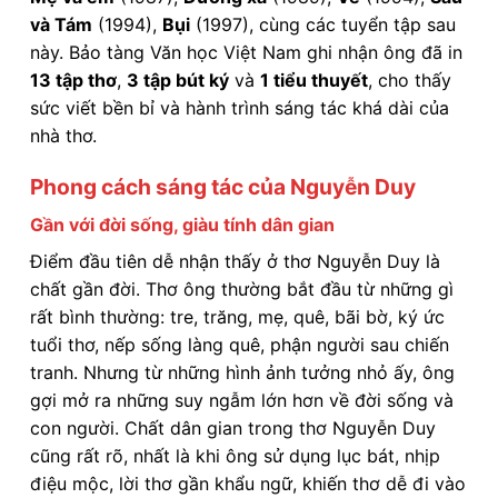
và Tám
(1994),
Bụi
(1997), cùng các tuyển tập sau
này. Bảo tàng Văn học Việt Nam ghi nhận ông đã in
13 tập thơ
,
3 tập bút ký
và
1 tiểu thuyết
, cho thấy
sức viết bền bỉ và hành trình sáng tác khá dài của
nhà thơ.
Phong cách sáng tác của Nguyễn Duy
Gần với đời sống, giàu tính dân gian
Điểm đầu tiên dễ nhận thấy ở thơ Nguyễn Duy là
chất gần đời. Thơ ông thường bắt đầu từ những gì
rất bình thường: tre, trăng, mẹ, quê, bãi bờ, ký ức
tuổi thơ, nếp sống làng quê, phận người sau chiến
tranh. Nhưng từ những hình ảnh tưởng nhỏ ấy, ông
gợi mở ra những suy ngẫm lớn hơn về đời sống và
con người. Chất dân gian trong thơ Nguyễn Duy
cũng rất rõ, nhất là khi ông sử dụng lục bát, nhịp
điệu mộc, lời thơ gần khẩu ngữ, khiến thơ dễ đi vào