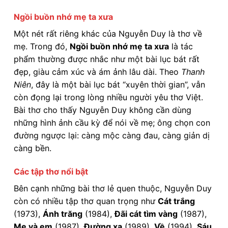
Ngồi buồn nhớ mẹ ta xưa
Một nét rất riêng khác của Nguyễn Duy là thơ về
mẹ. Trong đó,
Ngồi buồn nhớ mẹ ta xưa
là tác
phẩm thường được nhắc như một bài lục bát rất
đẹp, giàu cảm xúc và ám ảnh lâu dài. Theo
Thanh
Niên
, đây là một bài lục bát “xuyên thời gian”, vẫn
còn đọng lại trong lòng nhiều người yêu thơ Việt.
Bài thơ cho thấy Nguyễn Duy không cần dùng
những hình ảnh cầu kỳ để nói về mẹ; ông chọn con
đường ngược lại: càng mộc càng đau, càng giản dị
càng bền.
Các tập thơ nổi bật
Bên cạnh những bài thơ lẻ quen thuộc, Nguyễn Duy
còn có nhiều tập thơ quan trọng như
Cát trắng
(1973),
Ánh trăng
(1984),
Đãi cát tìm vàng
(1987),
Mẹ và em
(1987),
Đường xa
(1989),
Về
(1994),
Sáu