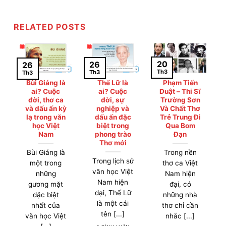
RELATED POSTS
20
26
26
Th3
Th3
Th3
Bùi Giáng là
Thế Lữ là
Phạm Tiến
ai? Cuộc
ai? Cuộc
Duật – Thi Sĩ
đời, thơ ca
đời, sự
Trường Sơn
và dấu ấn kỳ
nghiệp và
Và Chất Thơ
lạ trong văn
dấu ấn đặc
Trẻ Trung Đi
học Việt
biệt trong
Qua Bom
Nam
phong trào
Đạn
Thơ mới
Bùi Giáng là
Trong nền
Trong lịch sử
một trong
thơ ca Việt
văn học Việt
những
Nam hiện
Nam hiện
gương mặt
đại, có
đại, Thế Lữ
đặc biệt
những nhà
là một cái
nhất của
thơ chỉ cần
tên [...]
văn học Việt
nhắc [...]