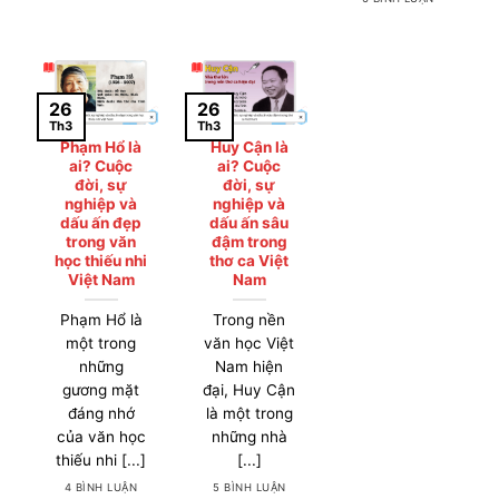
26
26
Th3
Th3
Phạm Hổ là
Huy Cận là
ai? Cuộc
ai? Cuộc
đời, sự
đời, sự
nghiệp và
nghiệp và
dấu ấn đẹp
dấu ấn sâu
trong văn
đậm trong
học thiếu nhi
thơ ca Việt
Việt Nam
Nam
Phạm Hổ là
Trong nền
một trong
văn học Việt
những
Nam hiện
gương mặt
đại, Huy Cận
đáng nhớ
là một trong
của văn học
những nhà
thiếu nhi [...]
[...]
4 BÌNH LUẬN
5 BÌNH LUẬN