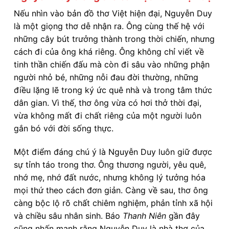
Nếu nhìn vào bản đồ thơ Việt hiện đại, Nguyễn Duy
là một giọng thơ dễ nhận ra. Ông cùng thế hệ với
những cây bút trưởng thành trong thời chiến, nhưng
cách đi của ông khá riêng. Ông không chỉ viết về
tinh thần chiến đấu mà còn đi sâu vào những phận
người nhỏ bé, những nỗi đau đời thường, những
điều lặng lẽ trong ký ức quê nhà và trong tâm thức
dân gian. Vì thế, thơ ông vừa có hơi thở thời đại,
vừa không mất đi chất riêng của một người luôn
gắn bó với đời sống thực.
Một điểm đáng chú ý là Nguyễn Duy luôn giữ được
sự tỉnh táo trong thơ. Ông thương người, yêu quê,
nhớ mẹ, nhớ đất nước, nhưng không lý tưởng hóa
mọi thứ theo cách đơn giản. Càng về sau, thơ ông
càng bộc lộ rõ chất chiêm nghiệm, phản tỉnh xã hội
và chiều sâu nhân sinh. Báo
Thanh Niên
gần đây
cũng nhấn mạnh rằng Nguyễn Duy là nhà thơ của