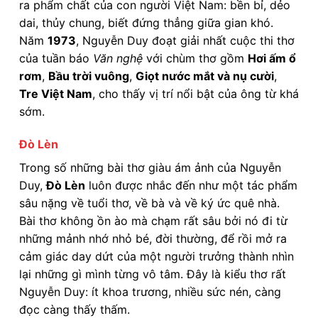
ra phẩm chất của con người Việt Nam: bền bỉ, dẻo
dai, thủy chung, biết đứng thẳng giữa gian khó.
Năm
1973
, Nguyễn Duy đoạt giải nhất cuộc thi thơ
của tuần báo
Văn nghệ
với chùm thơ gồm
Hơi ấm ổ
rơm
,
Bầu trời vuông
,
Giọt nước mắt và nụ cười
,
Tre Việt Nam
, cho thấy vị trí nổi bật của ông từ khá
sớm.
Đò Lèn
Trong số những bài thơ giàu ám ảnh của Nguyễn
Duy,
Đò Lèn
luôn được nhắc đến như một tác phẩm
sâu nặng về tuổi thơ, về bà và về ký ức quê nhà.
Bài thơ không ồn ào mà chạm rất sâu bởi nó đi từ
những mảnh nhớ nhỏ bé, đời thường, để rồi mở ra
cảm giác day dứt của một người trưởng thành nhìn
lại những gì mình từng vô tâm. Đây là kiểu thơ rất
Nguyễn Duy: ít khoa trương, nhiều sức nén, càng
đọc càng thấy thấm.