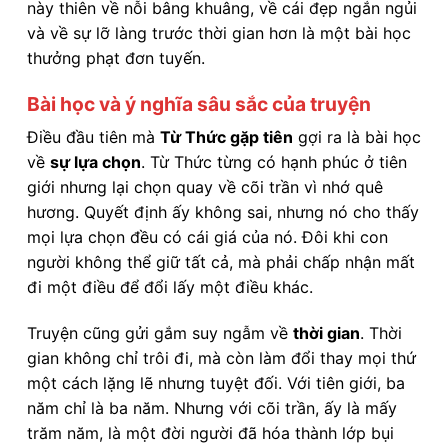
này thiên về nỗi bâng khuâng, về cái đẹp ngắn ngủi
và về sự lỡ làng trước thời gian hơn là một bài học
thưởng phạt đơn tuyến.
Bài học và ý nghĩa sâu sắc của truyện
Điều đầu tiên mà
Từ Thức gặp tiên
gợi ra là bài học
về
sự lựa chọn
. Từ Thức từng có hạnh phúc ở tiên
giới nhưng lại chọn quay về cõi trần vì nhớ quê
hương. Quyết định ấy không sai, nhưng nó cho thấy
mọi lựa chọn đều có cái giá của nó. Đôi khi con
người không thể giữ tất cả, mà phải chấp nhận mất
đi một điều để đổi lấy một điều khác.
Truyện cũng gửi gắm suy ngẫm về
thời gian
. Thời
gian không chỉ trôi đi, mà còn làm đổi thay mọi thứ
một cách lặng lẽ nhưng tuyệt đối. Với tiên giới, ba
năm chỉ là ba năm. Nhưng với cõi trần, ấy là mấy
trăm năm, là một đời người đã hóa thành lớp bụi