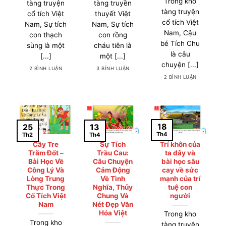
Trong kho
tàng truyện
tàng truyền
tàng truyện
cổ tích Việt
thuyết Việt
cổ tích Việt
Nam, Sự tích
Nam, Sự tích
Nam, Cậu
con thạch
con rồng
bé Tích Chu
sùng là một
cháu tiên là
là câu
[...]
một [...]
chuyện [...]
2 BÌNH LUẬN
3 BÌNH LUẬN
2 BÌNH LUẬN
18
13
25
Th4
Th4
Th2
Cây Tre
Sự Tích
Trí khôn của
Trăm Đốt –
Trầu Cau:
ta đây và
Bài Học Về
Câu Chuyện
bài học sâu
Công Lý Và
Cảm Động
cay về sức
Lòng Trung
Về Tình
mạnh của trí
Thực Trong
Nghĩa, Thủy
tuệ con
Cổ Tích Việt
Chung Và
người
Nam
Nét Đẹp Văn
Hóa Việt
Trong kho
Trong kho
tàng truyện