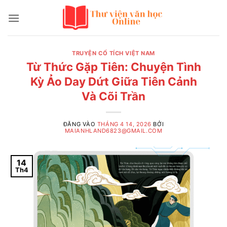
Bỏ
qua
nội
dung
TRUYỆN CỔ TÍCH VIỆT NAM
Từ Thức Gặp Tiên: Chuyện Tình
Kỳ Ảo Day Dứt Giữa Tiên Cảnh
Và Cõi Trần
ĐĂNG VÀO
THÁNG 4 14, 2026
BỞI
MAIANHLAND6823@GMAIL.COM
14
Th4