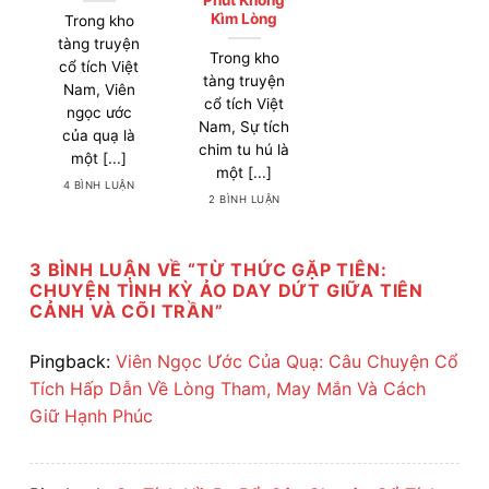
Kìm Lòng
Trong kho
tàng truyện
Trong kho
cổ tích Việt
tàng truyện
Nam, Viên
cổ tích Việt
ngọc ước
Nam, Sự tích
của quạ là
chim tu hú là
một [...]
một [...]
4 BÌNH LUẬN
2 BÌNH LUẬN
3 BÌNH LUẬN VỀ “
TỪ THỨC GẶP TIÊN:
CHUYỆN TÌNH KỲ ẢO DAY DỨT GIỮA TIÊN
CẢNH VÀ CÕI TRẦN
”
Pingback:
Viên Ngọc Ước Của Quạ: Câu Chuyện Cổ
Tích Hấp Dẫn Về Lòng Tham, May Mắn Và Cách
Giữ Hạnh Phúc