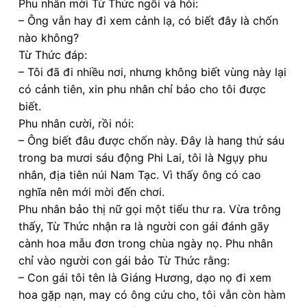
Phu nhân mời Từ Thức ngồi và hỏi:
– Ông vẫn hay đi xem cảnh lạ, có biết đây là chốn
nào không?
Từ Thức đáp:
– Tôi đã đi nhiều nơi, nhưng không biết vùng này lại
có cảnh tiên, xin phu nhân chỉ bảo cho tôi được
biết.
Phu nhân cười, rồi nói:
– Ông biết đâu được chốn này. Đây là hang thứ sáu
trong ba mươi sáu động Phi Lai, tôi là Ngụy phu
nhân, địa tiên núi Nam Tạc. Vì thấy ông có cao
nghĩa nên mới mời đến chơi.
Phu nhân bảo thị nữ gọi một tiểu thư ra. Vừa trông
thấy, Từ Thức nhận ra là người con gái đánh gãy
cành hoa mẫu đơn trong chùa ngày nọ. Phu nhân
chỉ vào người con gái bảo Từ Thức rằng:
– Con gái tôi tên là Giáng Hương, dạo nọ đi xem
hoa gặp nạn, may có ông cứu cho, tôi vẫn còn hàm