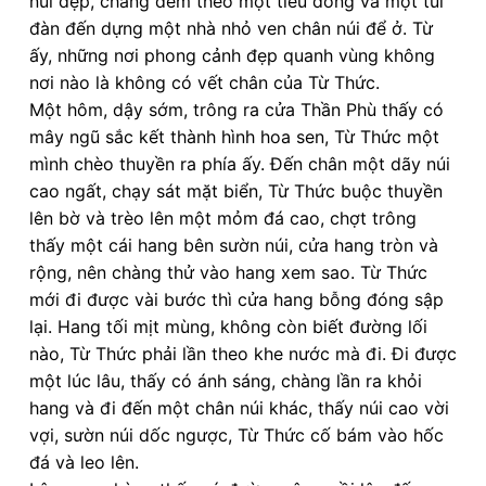
núi đẹp, chàng đem theo một tiểu đồng và một túi
đàn đến dựng một nhà nhỏ ven chân núi để ở. Từ
ấy, những nơi phong cảnh đẹp quanh vùng không
nơi nào là không có vết chân của Từ Thức.
Một hôm, dậy sớm, trông ra cửa Thần Phù thấy có
mây ngũ sắc kết thành hình hoa sen, Từ Thức một
mình chèo thuyền ra phía ấy. Đến chân một dãy núi
cao ngất, chạy sát mặt biển, Từ Thức buộc thuyền
lên bờ và trèo lên một mỏm đá cao, chợt trông
thấy một cái hang bên sườn núi, cửa hang tròn và
rộng, nên chàng thử vào hang xem sao. Từ Thức
mới đi được vài bước thì cửa hang bỗng đóng sập
lại. Hang tối mịt mùng, không còn biết đường lối
nào, Từ Thức phải lần theo khe nước mà đi. Đi được
một lúc lâu, thấy có ánh sáng, chàng lần ra khỏi
hang và đi đến một chân núi khác, thấy núi cao vời
vợi, sườn núi dốc ngược, Từ Thức cố bám vào hốc
đá và leo lên.