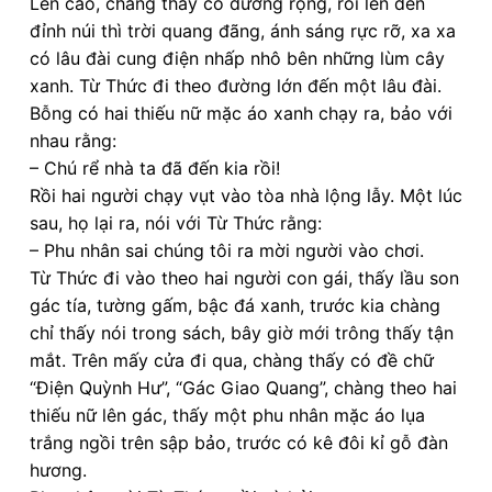
Lên cao, chàng thấy có đường rộng, rồi lên đến
đỉnh núi thì trời quang đãng, ánh sáng rực rỡ, xa xa
có lâu đài cung điện nhấp nhô bên những lùm cây
xanh. Từ Thức đi theo đường lớn đến một lâu đài.
Bỗng có hai thiếu nữ mặc áo xanh chạy ra, bảo với
nhau rằng:
– Chú rể nhà ta đã đến kia rồi!
Rồi hai người chạy vụt vào tòa nhà lộng lẫy. Một lúc
sau, họ lại ra, nói với Từ Thức rằng:
– Phu nhân sai chúng tôi ra mời người vào chơi.
Từ Thức đi vào theo hai người con gái, thấy lầu son
gác tía, tường gấm, bậc đá xanh, trước kia chàng
chỉ thấy nói trong sách, bây giờ mới trông thấy tận
mắt. Trên mấy cửa đi qua, chàng thấy có đề chữ
“Điện Quỳnh Hư”, “Gác Giao Quang”, chàng theo hai
thiếu nữ lên gác, thấy một phu nhân mặc áo lụa
trắng ngồi trên sập bảo, trước có kê đôi kỉ gỗ đàn
hương.