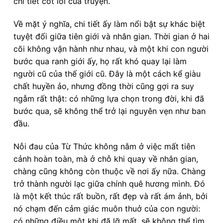
chi tiết cốt lõi của truyện.
Về mặt ý nghĩa, chi tiết ấy làm nổi bật sự khác biệt
tuyệt đối giữa tiên giới và nhân gian. Thời gian ở hai
cõi không vận hành như nhau, và một khi con người
bước qua ranh giới ấy, họ rất khó quay lại làm
người cũ của thế giới cũ. Đây là một cách kể giàu
chất huyền ảo, nhưng đồng thời cũng gợi ra suy
ngẫm rất thật: có những lựa chọn trong đời, khi đã
bước qua, sẽ không thể trở lại nguyên vẹn như ban
đầu.
Nỗi đau của Từ Thức không nằm ở việc mất tiên
cảnh hoàn toàn, mà ở chỗ khi quay về nhân gian,
chàng cũng không còn thuộc về nơi ấy nữa. Chàng
trở thành người lạc giữa chính quê hương mình. Đó
là một kết thúc rất buồn, rất đẹp và rất ám ảnh, bởi
nó chạm đến cảm giác muôn thuở của con người:
có những điều một khi đã lỡ mất, sẽ không thể tìm