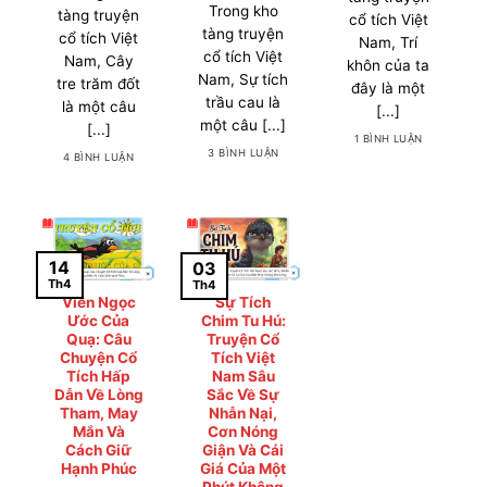
Trong kho
tàng truyện
cổ tích Việt
tàng truyện
cổ tích Việt
Nam, Trí
cổ tích Việt
Nam, Cây
khôn của ta
Nam, Sự tích
tre trăm đốt
đây là một
trầu cau là
là một câu
[...]
một câu [...]
[...]
1 BÌNH LUẬN
3 BÌNH LUẬN
4 BÌNH LUẬN
14
03
Th4
Th4
Viên Ngọc
Sự Tích
Ước Của
Chim Tu Hú:
Quạ: Câu
Truyện Cổ
Chuyện Cổ
Tích Việt
Tích Hấp
Nam Sâu
Dẫn Về Lòng
Sắc Về Sự
Tham, May
Nhẫn Nại,
Mắn Và
Cơn Nóng
Cách Giữ
Giận Và Cái
Hạnh Phúc
Giá Của Một
Phút Không