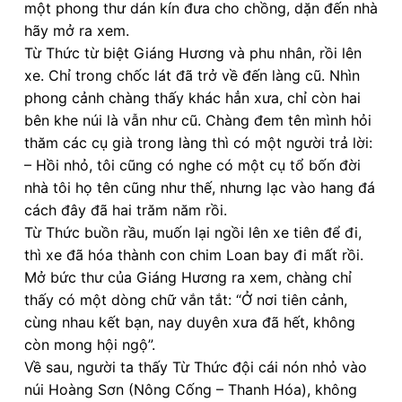
một phong thư dán kín đưa cho chồng, dặn đến nhà
hãy mở ra xem.
Từ Thức từ biệt Giáng Hương và phu nhân, rồi lên
xe. Chỉ trong chốc lát đã trở về đến làng cũ. Nhìn
phong cảnh chàng thấy khác hẳn xưa, chỉ còn hai
bên khe núi là vẫn như cũ. Chàng đem tên mình hỏi
thăm các cụ già trong làng thì có một người trả lời:
– Hồi nhỏ, tôi cũng có nghe có một cụ tổ bốn đời
nhà tôi họ tên cũng như thế, nhưng lạc vào hang đá
cách đây đã hai trăm năm rồi.
Từ Thức buồn rầu, muốn lại ngồi lên xe tiên để đi,
thì xe đã hóa thành con chim Loan bay đi mất rồi.
Mở bức thư của Giáng Hương ra xem, chàng chỉ
thấy có một dòng chữ vắn tắt: “Ở nơi tiên cảnh,
cùng nhau kết bạn, nay duyên xưa đã hết, không
còn mong hội ngộ”.
Về sau, người ta thấy Từ Thức đội cái nón nhỏ vào
núi Hoàng Sơn (Nông Cống – Thanh Hóa), không