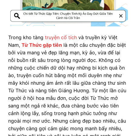
Trong kho tàng
truyện cổ tích
và truyền kỳ Việt
Nam,
Từ Thức gặp tiên
là một câu chuyện đặc biệt
bởi vừa mang vẻ đẹp lãng mạn, kỳ ảo, vừa để lại
nỗi buồn rất sâu trong lòng người đọc. Không có
những cuộc chiến dữ dội hay những bi kịch quá ồn
ào, truyện cuốn hút bằng một mối duyên nhẹ như
mây khói nhưng ám ảnh rất lâu giữa chàng thư sinh
Từ Thức và nàng tiên Giáng Hương. Từ một lần cứu
người ở hội hoa mẫu đơn, cuộc đời Từ Thức mở
sang một ngả rẽ khác, đưa chàng bước vào tiên
cảnh lộng lẫy, sống trong hạnh phúc tưởng như
ngoài mọi mơ ước. Nhưng càng đẹp bao nhiêu, câu
chuyện càng gợi cảm giác mong manh bấy nhiêu,
bởi giữa cõi tiên và cõi tục luôn có một ranh giới