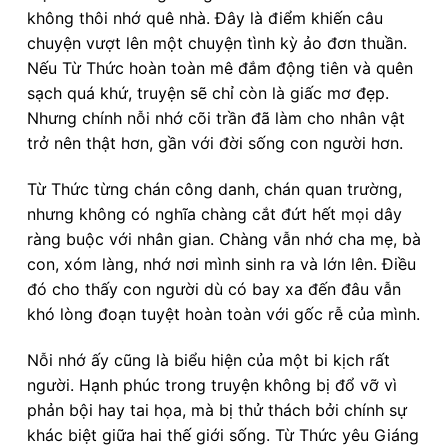
không thôi nhớ quê nhà. Đây là điểm khiến câu
chuyện vượt lên một chuyện tình kỳ ảo đơn thuần.
Nếu Từ Thức hoàn toàn mê đắm động tiên và quên
sạch quá khứ, truyện sẽ chỉ còn là giấc mơ đẹp.
Nhưng chính nỗi nhớ cõi trần đã làm cho nhân vật
trở nên thật hơn, gần với đời sống con người hơn.
Từ Thức từng chán công danh, chán quan trường,
nhưng không có nghĩa chàng cắt đứt hết mọi dây
ràng buộc với nhân gian. Chàng vẫn nhớ cha mẹ, bà
con, xóm làng, nhớ nơi mình sinh ra và lớn lên. Điều
đó cho thấy con người dù có bay xa đến đâu vẫn
khó lòng đoạn tuyệt hoàn toàn với gốc rễ của mình.
Nỗi nhớ ấy cũng là biểu hiện của một bi kịch rất
người. Hạnh phúc trong truyện không bị đổ vỡ vì
phản bội hay tai họa, mà bị thử thách bởi chính sự
khác biệt giữa hai thế giới sống. Từ Thức yêu Giáng