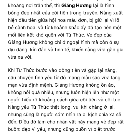
khoáng nơi trần thế, thì
Giáng Hương
lại là hình
bóng đẹp nhất của cõi tiên trong truyện. Nàng xuất
hiện đầu tiên giữa hội hoa mẫu đơn, bị giữ lại vì lỡ
bẻ cành hoa, và từ khoảnh khắc ấy đã tạo nên một
mối liên kết khó quên với Từ Thức. Vẻ đẹp của
Giáng Hương không chỉ ở ngoại hình mà còn ở sự
dịu dàng, kín đáo và tinh tế, khiến nàng vừa gần gũi
vừa xa vời.
Khi Từ Thức bước vào động tiên và gặp lại nàng,
câu chuyện tình yêu từ đó mang màu sắc vừa lãng
mạn vừa định mệnh. Giáng Hương không ồn ào,
không nói quá nhiều, nhưng luôn hiện lên như một
người hiểu rõ khoảng cách giữa cõi tiên và cõi tục.
Nàng yêu Từ Thức thật lòng, vui khi chàng ở lại,
nhưng cũng là người sớm nhìn ra bi kịch chia xa sẽ
đến. Điều đó làm cho nhân vật này mang vẻ đẹp rất
buồn: đẹp vì yêu, nhưng cũng buồn vì biết trước