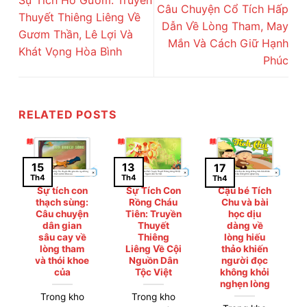
Sự Tích Hồ Gươm: Truyền
Câu Chuyện Cổ Tích Hấp
Thuyết Thiêng Liêng Về
Dẫn Về Lòng Tham, May
Gươm Thần, Lê Lợi Và
Mắn Và Cách Giữ Hạnh
Khát Vọng Hòa Bình
Phúc
RELATED POSTS
15
13
17
Th4
Th4
Th4
Sự tích con
Sự Tích Con
Cậu bé Tích
thạch sùng:
Rồng Cháu
Chu và bài
Câu chuyện
Tiên: Truyền
học dịu
dân gian
Thuyết
dàng về
sâu cay về
Thiêng
lòng hiếu
lòng tham
Liêng Về Cội
thảo khiến
và thói khoe
Nguồn Dân
người đọc
của
Tộc Việt
không khỏi
nghẹn lòng
Trong kho
Trong kho